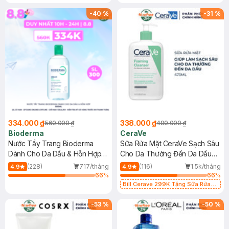
-
40
%
-
31
%
334.000 ₫
338.000 ₫
560.000 ₫
490.000 ₫
Bioderma
CeraVe
Nước Tẩy Trang Bioderma
Sữa Rửa Mặt CeraVe Sạch Sâu
Dành Cho Da Dầu & Hỗn Hợp
Cho Da Thường Đến Da Dầu
500ml
473ml
(228)
717/tháng
(116)
1.5k/tháng
4.9
4.9
66
%
66
%
Bill Cerave 299K Tặng Sữa Rửa
Mặt Cerave 30ml (SL có hạn)
-
53
%
-
50
%