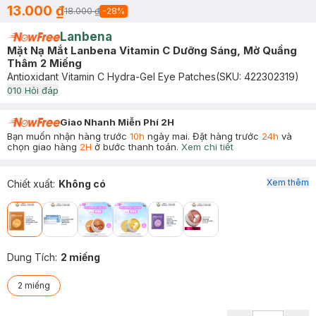
13.000 ₫
18.000 ₫
-
28
%
Lanbena
Mặt Nạ Mắt Lanbena Vitamin C Dưỡng Sáng, Mờ Quầng
Thâm 2 Miếng
Antioxidant Vitamin C Hydra-Gel Eye Patches
(SKU:
422302319
)
0
10
Hỏi đáp
Giao Nhanh Miễn Phí 2H
Bạn muốn nhận hàng trước
10h
ngày mai. Đặt hàng trước
24h
và
chọn giao hàng
2H
ở bước thanh toán.
Xem chi tiết
Xem thêm
Chiết xuất
:
Không có
Dung Tích
:
2 miếng
2 miếng