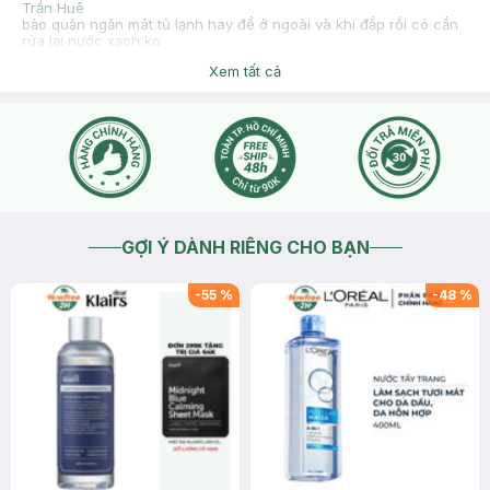
Trần Huê
bảo quản ngăn mát tủ lạnh hay để ở ngoài và khi đắp rồi có cần
rửa lại nước xạch ko
2026-06-21
Thích
0
Xem tất cả
Hasaki
Dạ bạn tham khảo hướng dẫn sử dụng Làm sạch da trước khi
sử dụng. Đắp mặt nạ lên mắt, khoé miệng, trán hoặc vùng cổ
thư giãn trong khoảng 15 - 20 phút. Tháo mặt nạ ra, vỗ nhẹ
để tinh chất thẩm thấu hết vào da. Sau khi đắp mặt nạ, bạn
nên rửa lại với nước sạch để loại bỏ phần dưỡng chất còn
thừa trên da, giúp da thông thoáng và dễ dàng hấp thụ các
bước dưỡng da tiếp theo ạ.
2026-06-22
Thích
0
GỢI Ý DÀNH RIÊNG CHO BẠN
-
55
%
-
48
%