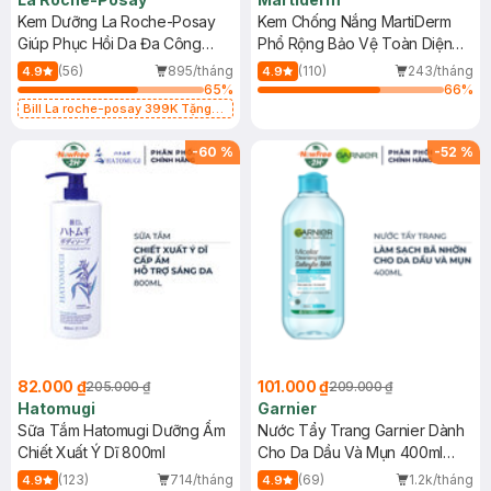
Kem Dưỡng La Roche-Posay
Kem Chống Nắng MartiDerm
Giúp Phục Hồi Da Đa Công
Phổ Rộng Bảo Vệ Toàn Diện
Dụng 40ml
40ml
(56)
895/tháng
(110)
243/tháng
4.9
4.9
65
%
66
%
Bill La roche-posay 399K Tặng
Gel rửa mặt da dầu nhạy cảm 50ml
(SL có hạn)
-
60
%
-
52
%
82.000 ₫
101.000 ₫
205.000 ₫
209.000 ₫
Hatomugi
Garnier
Sữa Tắm Hatomugi Dưỡng Ẩm
Nước Tẩy Trang Garnier Dành
Chiết Xuất Ý Dĩ 800ml
Cho Da Dầu Và Mụn 400ml
(Mới)
(123)
714/tháng
(69)
1.2k/tháng
4.9
4.9