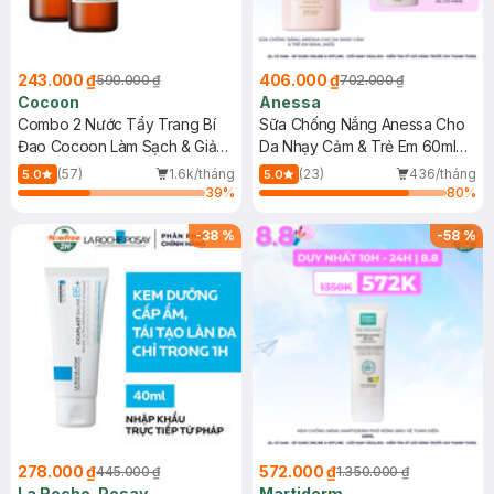
243.000 ₫
406.000 ₫
590.000 ₫
702.000 ₫
Cocoon
Anessa
Combo 2 Nước Tẩy Trang Bí
Sữa Chống Nắng Anessa Cho
Đao Cocoon Làm Sạch & Giảm
Da Nhạy Cảm & Trẻ Em 60ml
Dầu 500ml
(Mới)
(57)
1.6k/tháng
(23)
436/tháng
5.0
5.0
39
%
80
%
-
38
%
-
58
%
278.000 ₫
572.000 ₫
445.000 ₫
1.350.000 ₫
La Roche-Posay
Martiderm