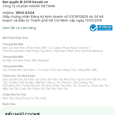
Bản quyền © 2016 Hasaki.vn
Công Ty cổ phần HASAKI VIETNAM
Hotline:
1800 6324
Giấy chứng nhận Đăng ký Kinh doanh số 0313612829 do Sở Kế
hoạch và Đầu tư Thành phố Hồ Chí Minh cấp ngày 13/01/2016
Xem tất cả cửa hàng
Mỹ Phẩm High-End
Trang Điểm Mặt
Kem Lót
/
Kem Nền
/
Phấn Nền
/
BB / CC Cream
/
Phấn Nước Cushion
/
Che Khuyết Điểm
/
Má Hồng
/
Tạo Khối / Highlight
/
Phấn Phủ
/
Xịt Khoá Makeup
Trang Điểm Mắt
Kẻ Mày
/
Kẻ Mắt
/
Phấn Mắt
/
Mascara
Trang Điểm Môi
Son Dưỡng Môi
/
Son Kem / Tint
/
Son Thỏi
/
Son Bóng
/
Tẩy Trang Mắt / Môi
Chăm Sóc Tóc Và Da Đầu
Dầu Gội Và Dầu Xả
/
Dầu Gội
/
Dầu Xả
/
Dầu Gội Khô
/
Dầu Gội Xả 2in1
/
Bộ Gội Xả
/
Tẩy Tế Bào Chết Da Đầu
/
Mặt Nạ / Kem Ủ Tóc
/
Serum / Dầu Dưỡng Tóc
/
Xịt Dưỡng Tóc
/
Thuốc Nhuộm Tóc
/
Sản Phẩm Tạo Kiểu Tóc
/
Dụng Cụ Chăm Sóc Tóc
/
Máy Sấy Tóc
/
Lược
/
Bộ Chăm Sóc Tóc
/
Phụ Kiện Tóc
Chăm Sóc Cơ Thể
Kem Tẩy Lông
/
Dụng Cụ Tẩy Lông
Nước Hoa
Nước Hoa Nữ
/
Nước Hoa Nam
/
Nước Hoa Cao Cấp
/
Xịt Thơm Toàn Thân
/
Nước Hoa Vùng Kín
Notice about cookies usage
BIỂU NGỮ COOKIE