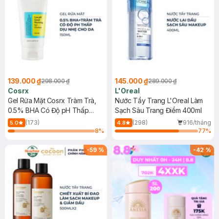
139.000 ₫
145.000 ₫
298.000 ₫
289.000 ₫
Cosrx
L'Oreal
Gel Rửa Mặt Cosrx Tràm Trà,
Nước Tẩy Trang L'Oreal Làm
0.5% BHA Có Độ pH Thấp
Sạch Sâu Trang Điểm 400ml
150ml
(173)
(298)
916/tháng
5.0
4.8
8
%
77
%
-
59
%
-
42
%