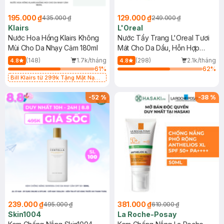
195.000 ₫
129.000 ₫
435.000 ₫
249.000 ₫
Klairs
L'Oreal
Nước Hoa Hồng Klairs Không
Nước Tẩy Trang L'Oreal Tươi
Mùi Cho Da Nhạy Cảm 180ml
Mát Cho Da Dầu, Hỗn Hợp
400ml
(148)
1.7k/tháng
(298)
2.1k/tháng
4.8
4.8
61
%
62
%
Bill Klairs từ 299k Tặng Mặt Nạ
Làm Dịu Da & Kiểm Soát Dầu Nhờn
25ml (SL Có Hạn)
-
52
%
-
38
%
239.000 ₫
381.000 ₫
495.000 ₫
610.000 ₫
Skin1004
La Roche-Posay