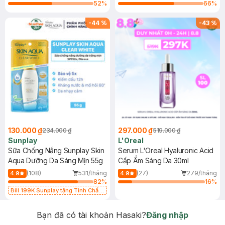
52
%
66
%
-
44
%
-
43
%
130.000 ₫
297.000 ₫
234.000 ₫
519.000 ₫
Sunplay
L'Oreal
Sữa Chống Nắng Sunplay Skin
Serum L'Oreal Hyaluronic Acid
Aqua Dưỡng Da Sáng Mịn 55g
Cấp Ẩm Sáng Da 30ml
(108)
531/tháng
(27)
279/tháng
4.9
4.9
82
%
16
%
Bill 199K Sunplay tặng Tinh Chất
Chống Nắng 7g trị giá 30K (SL có
hạn)
Bạn đã có tài khoản Hasaki?
Đăng nhập