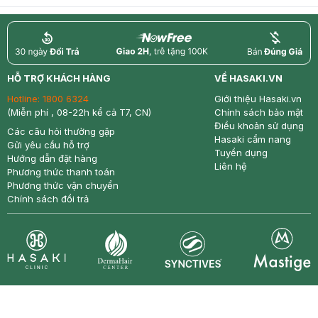
return
nowfree
price
HỖ TRỢ KHÁCH HÀNG
VỀ HASAKI.VN
Hotline:
1800 6324
Giới thiệu Hasaki.vn
(Miễn phí , 08-22h kể cả T7, CN)
Chính sách bảo mật
Điều khoản sử dụng
Các câu hỏi thường gặp
Hasaki cẩm nang
Gửi yêu cầu hỗ trợ
Tuyển dụng
Hướng dẫn đặt hàng
Liên hệ
Phương thức thanh toán
Phương thức vận chuyển
Chính sách đổi trả
Synctives
Clinic
Dermahair
Mastige