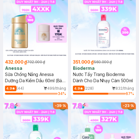
432.000 ₫
351.000 ₫
702.000 ₫
560.000 ₫
Anessa
Bioderma
Sữa Chống Nắng Anessa
Nước Tẩy Trang Bioderma
Dưỡng Da Kiềm Dầu 60ml (Bản
Dành Cho Da Nhạy Cảm 500ml
Mới)
(44)
499/tháng
(228)
832/tháng
4.9
4.9
34
%
67
%
-
39
%
-
23
%