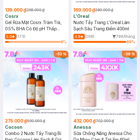
139.000 ₫
169.000 ₫
298.000 ₫
289.000 ₫
Cosrx
L'Oreal
Gel Rửa Mặt Cosrx Tràm Trà,
Nước Tẩy Trang L'Oreal Làm
0.5% BHA Có Độ pH Thấp
Sạch Sâu Trang Điểm 400ml
150ml
(173)
(298)
786/tháng
5.0
4.8
6
%
99
%
-
53
%
-
38
%
275.000 ₫
432.000 ₫
590.000 ₫
702.000 ₫
Cocoon
Anessa
Combo 2 Nước Tẩy Trang Bí
Sữa Chống Nắng Anessa Cho
Đao Cocoon Làm Sạch & Giảm
Da Nhạy Cảm & Trẻ Em 60ml