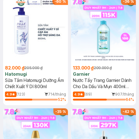
-
60
%
-
36
%
82.000 ₫
133.000 ₫
205.000 ₫
209.000 ₫
Hatomugi
Garnier
Sữa Tắm Hatomugi Dưỡng Ẩm
Nước Tẩy Trang Garnier Dành
Chiết Xuất Ý Dĩ 800ml
Cho Da Dầu Và Mụn 400ml
(Mới)
(123)
714/tháng
(69)
907/tháng
4.9
4.9
52
%
64
%
-
35
%
-
42
%