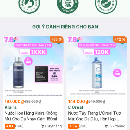
GỢI Ý DÀNH RIÊNG CHO BẠN
-
55
%
-
42
%
197.000 ₫
144.000 ₫
435.000 ₫
249.000 ₫
Klairs
L'Oreal
Nước Hoa Hồng Klairs Không
Nước Tẩy Trang L'Oreal Tươi
Mùi Cho Da Nhạy Cảm 180ml
Mát Cho Da Dầu, Hỗn Hợp
400ml
(148)
1.6k/tháng
(298)
1.9k/tháng
4.8
4.8