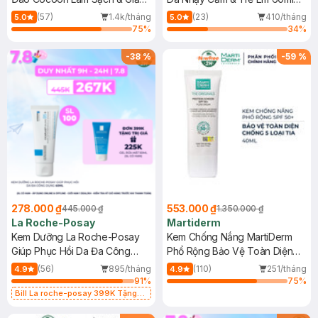
Dầu 500ml
(Mới)
(57)
1.4k/tháng
(23)
410/tháng
5.0
5.0
75
%
34
%
-
38
%
-
59
%
278.000 ₫
553.000 ₫
445.000 ₫
1.350.000 ₫
La Roche-Posay
Martiderm
Kem Dưỡng La Roche-Posay
Kem Chống Nắng MartiDerm
Giúp Phục Hồi Da Đa Công
Phổ Rộng Bảo Vệ Toàn Diện
Dụng 40ml
40ml
(56)
895/tháng
(110)
251/tháng
4.9
4.9
91
%
75
%
Bill La roche-posay 399K Tặng
Gel rửa mặt da dầu nhạy cảm 50ml
(SL có hạn)