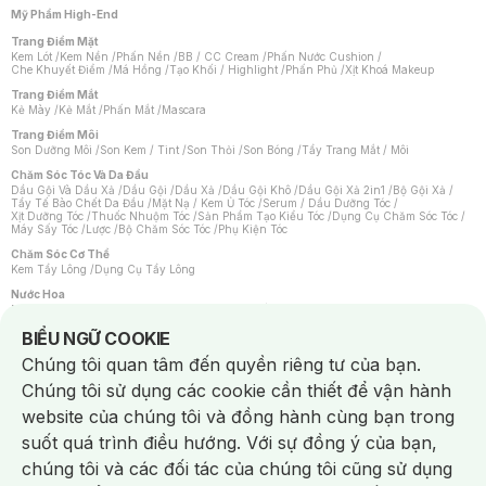
Mỹ Phẩm High-End
Trang Điểm Mặt
Kem Lót
/
Kem Nền
/
Phấn Nền
/
BB / CC Cream
/
Phấn Nước Cushion
/
Che Khuyết Điểm
/
Má Hồng
/
Tạo Khối / Highlight
/
Phấn Phủ
/
Xịt Khoá Makeup
Trang Điểm Mắt
Kẻ Mày
/
Kẻ Mắt
/
Phấn Mắt
/
Mascara
Trang Điểm Môi
Son Dưỡng Môi
/
Son Kem / Tint
/
Son Thỏi
/
Son Bóng
/
Tẩy Trang Mắt / Môi
Chăm Sóc Tóc Và Da Đầu
Dầu Gội Và Dầu Xả
/
Dầu Gội
/
Dầu Xả
/
Dầu Gội Khô
/
Dầu Gội Xả 2in1
/
Bộ Gội Xả
/
Tẩy Tế Bào Chết Da Đầu
/
Mặt Nạ / Kem Ủ Tóc
/
Serum / Dầu Dưỡng Tóc
/
Xịt Dưỡng Tóc
/
Thuốc Nhuộm Tóc
/
Sản Phẩm Tạo Kiểu Tóc
/
Dụng Cụ Chăm Sóc Tóc
/
Máy Sấy Tóc
/
Lược
/
Bộ Chăm Sóc Tóc
/
Phụ Kiện Tóc
Chăm Sóc Cơ Thể
Kem Tẩy Lông
/
Dụng Cụ Tẩy Lông
Nước Hoa
Nước Hoa Nữ
/
Nước Hoa Nam
/
Nước Hoa Cao Cấp
/
Xịt Thơm Toàn Thân
/
Nước Hoa Vùng Kín
Notice about cookies usage
BIỂU NGỮ COOKIE
Chăm Sóc Cá Nhân
Chúng tôi quan tâm đến quyền riêng tư của bạn.
Chống Muỗi
/
Khẩu Trang
/
Máy Massage
/
Mặt Nạ Xông Hơi
/
Nước Rửa Tay
/
Sản Phẩm Chăm Sóc Khác
/
Bàn Chải Đánh Răng
/
Bàn Chải Điện
/
Chúng tôi sử dụng các cookie cần thiết để vận hành
Hỗ Trợ Trắng Răng
/
Kem Đánh Răng
/
Máy Tăm Nước
/
Nước Súc Miệng
/
Tăm / Chỉ Nha Khoa
/
Xịt Thơm Miệng
/
Dung Dịch Vệ Sinh
/
Dưỡng Vùng Kín
/
website của chúng tôi và đồng hành cùng bạn trong
Khăn Ướt Vệ Sinh Vùng Kín
/
Băng Vệ Sinh
/
Tampon
/
Bọt Cạo Râu
/
Dao Cạo Râu
/
Máy Cạo Râu
suốt quá trình điều hướng. Với sự đồng ý của bạn,
Vấn Đề Về Da
chúng tôi và các đối tác của chúng tôi cũng sử dụng
Da Dầu / Lỗ Chân Lông To
/
Da Khô / Mất Nước
/
Da Lão Hóa
/
Da Mụn
/
Da Nhạy Cảm / Kích Ứng
/
Da Xỉn Màu
/
Thâm / Nám / Tàn Nhang
/