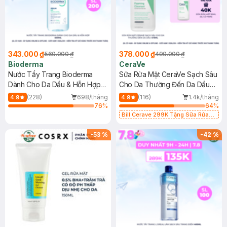
343.000 ₫
378.000 ₫
560.000 ₫
490.000 ₫
Bioderma
CeraVe
Nước Tẩy Trang Bioderma
Sữa Rửa Mặt CeraVe Sạch Sâu
Dành Cho Da Dầu & Hỗn Hợp
Cho Da Thường Đến Da Dầu
500ml
473ml
(228)
698/tháng
(116)
1.4k/tháng
4.9
4.9
76
%
64
%
Bill Cerave 299K Tặng Sữa Rửa
Mặt Cerave 30ml (SL có hạn)
-
53
%
-
42
%