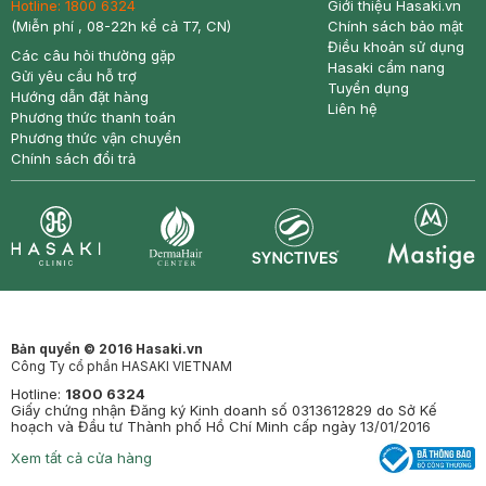
Hotline:
1800 6324
Giới thiệu Hasaki.vn
(Miễn phí , 08-22h kể cả T7, CN)
Chính sách bảo mật
Điều khoản sử dụng
Các câu hỏi thường gặp
Hasaki cẩm nang
Gửi yêu cầu hỗ trợ
Tuyển dụng
Hướng dẫn đặt hàng
Liên hệ
Phương thức thanh toán
Phương thức vận chuyển
Chính sách đổi trả
Synctives
Clinic
Dermahair
Mastige
Bản quyền © 2016 Hasaki.vn
Công Ty cổ phần HASAKI VIETNAM
Hotline:
1800 6324
Giấy chứng nhận Đăng ký Kinh doanh số 0313612829 do Sở Kế
hoạch và Đầu tư Thành phố Hồ Chí Minh cấp ngày 13/01/2016
Xem tất cả cửa hàng