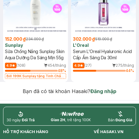
152.000 ₫
302.000 ₫
234.000 ₫
519.000 ₫
Sunplay
L'Oreal
Sữa Chống Nắng Sunplay Skin
Serum L'Oreal Hyaluronic Acid
Aqua Dưỡng Da Sáng Mịn 55g
Cấp Ẩm Sáng Da 30ml
(108)
454/tháng
(27)
275/tháng
4.9
4.9
48
%
44
%
Bill 199K Sunplay tặng Tinh Chất
Chống Nắng 7g trị giá 30K (SL có
hạn)
Bạn đã có tài khoản Hasaki?
Đăng nhập
return
nowfree
price
HỖ TRỢ KHÁCH HÀNG
VỀ HASAKI.VN