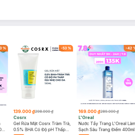
3
%
-
53
%
-
42
139.000 ₫
169.000 ₫
298.000 ₫
289.000 ₫
Cosrx
L'Oreal
h
Gel Rửa Mặt Cosrx Tràm Trà,
Nước Tẩy Trang L'Oreal Là
Da
0.5% BHA Có Độ pH Thấp
Sạch Sâu Trang Điểm 400ml