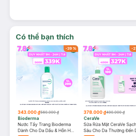
Có thể bạn thích
-
37
%
-
39
%
-
2
343.000 ₫
378.000 ₫
560.000 ₫
490.000 ₫
Bioderma
CeraVe
rma
Nước Tẩy Trang Bioderma
Sữa Rửa Mặt CeraVe Sạc
m
Dành Cho Da Dầu & Hỗn Hợp
Sâu Cho Da Thường Đến 