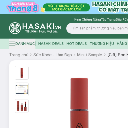
Kem Chống Nắng
Tẩy Trang
Sữa Rửa
Logo
DANH MỤC
HASAKI DEALS
HOT DEALS
THƯƠNG HIỆU
HÀNG 
Hamburger icon
Trang chủ
Sức Khỏe - Làm Đẹp
Mini / Sample
[Gift] Son