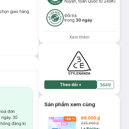
huyện, toàn Quốc từ 249K)
chọn giao hàng
Đổi trả
trong
30 ngày
Xem thêm
Theo dõi
+
5649
Sản phẩm xem cùng
 hoá đơn
 ngày. 30
69.000 ₫
-
69
%
không đăng kí
225.000 ₫
La Roche-