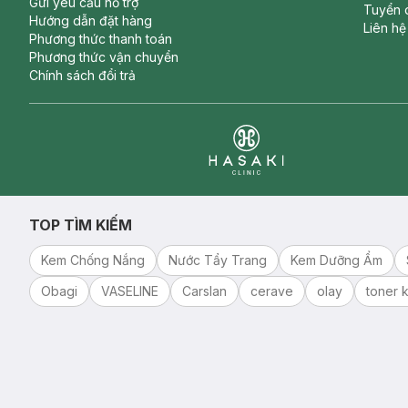
Gửi yêu cầu hỗ trợ
Tuyển 
Hướng dẫn đặt hàng
Liên hệ
Phương thức thanh toán
Phương thức vận chuyển
Chính sách đổi trả
Clinic
TOP TÌM KIẾM
Kem Chống Nắng
Nước Tẩy Trang
Kem Dưỡng Ẩm
Obagi
VASELINE
Carslan
cerave
olay
toner k