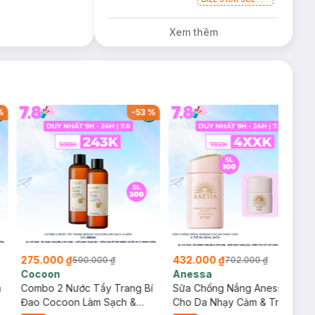
Tặng 01 Son Kem
Lì 3CE Nhung Mịn
Xem thêm
Màu 03 Daffodil
1.5g (SL có hạn)
%
-
53
%
-
38
%
275.000 ₫
432.000 ₫
590.000 ₫
702.000 ₫
Cocoon
Anessa
m
Combo 2 Nước Tẩy Trang Bí
Sữa Chống Nắng Anessa
Đao Cocoon Làm Sạch &
Cho Da Nhạy Cảm & Trẻ Em