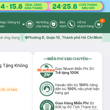
0
nhập
/
Đăng ký
Hệ thống
Bảo
Hỗ trợ
User Icon
Store Icon
Warranty Icon
Phone Icon
Cart I
oản
cửa hàng
hành
khách hàng
ải ứng dụng
Phường 8, Quận 10, Thành phố Hồ Chí Minh
Map icon
MIỄN PHÍ VẬN CHUYỂN
ng Tặng Không
Giao Nhanh Miễn Phí 2H.
Trễ tặng 100K
Hasaki đền bù
100%
hãng
đền bù
100%
nếu phát hiện
 (SL có hạn)
hàng giả
Giao Hàng Miễn Phí
(từ
90K tại 60 Tỉnh Thành trừ