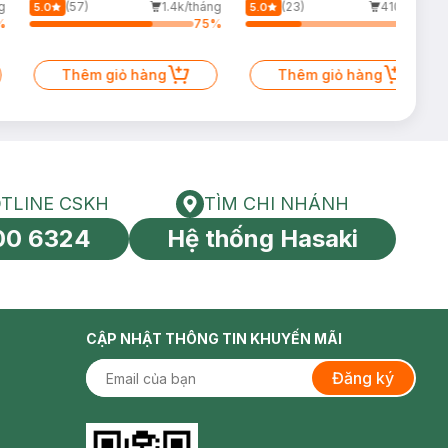
Giảm Dầu 500ml
60ml (Mới)
g
(57)
1.4k/tháng
(23)
410/tháng
5.0
5.0
%
75
%
34
%
Thêm giỏ hàng
Thêm giỏ hàng
TLINE CSKH
TÌM CHI NHÁNH
HOTLINE CSKH
Tìm chi nhánh
00 6324
Hệ thống Hasaki
tín toàn cầu
CẬP NHẬT THÔNG TIN KHUYẾN MÃI
Đăng ký