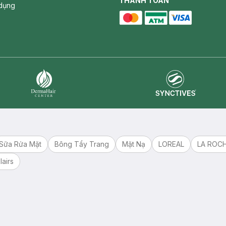
facebook
THANH TOÁN
instagram
tiktok
dụng
master card
ATM card
visa card
Synctives
Dermahair
Sữa Rửa Mặt
Bông Tẩy Trang
Mặt Nạ
LOREAL
LA ROC
lairs