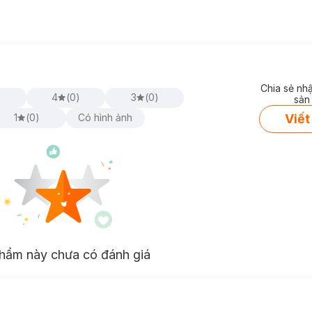
Chia sẻ nh
)
4
(
0
)
3
(
0
)
sản
Viết
1
(
0
)
Có hình ảnh
hẩm này chưa có đánh giá