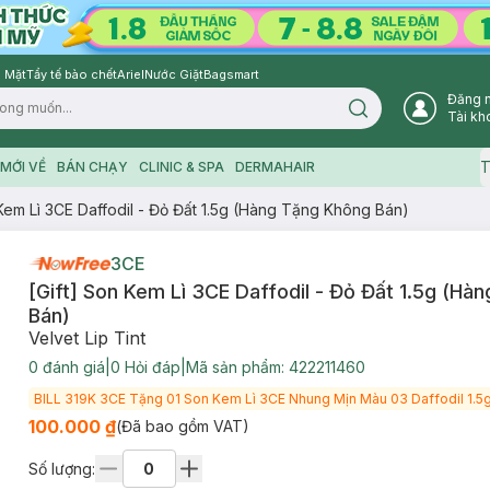
 Mặt
Tẩy tế bào chết
Ariel
Nước Giặt
Bagsmart
Đăng 
Search icon
Tài kh
T
MỚI VỀ
BÁN CHẠY
CLINIC & SPA
DERMAHAIR
 Kem Lì 3CE Daffodil - Đỏ Đất 1.5g (Hàng Tặng Không Bán)
3CE
[Gift] Son Kem Lì 3CE Daffodil - Đỏ Đất 1.5g (Hà
Bán)
Velvet Lip Tint
0
đánh giá
|
0
Hỏi đáp
|
Mã sản phẩm:
422211460
BILL 319K 3CE Tặng 01 Son Kem Lì 3CE Nhung Mịn Màu 03 Daffodil 1.5g
100.000 ₫
(Đã bao gồm VAT)
Số lượng: