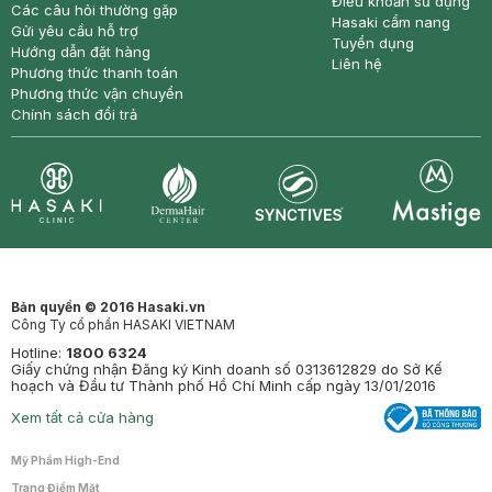
Điều khoản sử dụng
Các câu hỏi thường gặp
Hasaki cẩm nang
Gửi yêu cầu hỗ trợ
Tuyển dụng
Hướng dẫn đặt hàng
Liên hệ
Phương thức thanh toán
Phương thức vận chuyển
Chính sách đổi trả
Synctives
Clinic
Dermahair
Mastige
Bản quyền © 2016 Hasaki.vn
Công Ty cổ phần HASAKI VIETNAM
Hotline:
1800 6324
Giấy chứng nhận Đăng ký Kinh doanh số 0313612829 do Sở Kế
hoạch và Đầu tư Thành phố Hồ Chí Minh cấp ngày 13/01/2016
Xem tất cả cửa hàng
Mỹ Phẩm High-End
Trang Điểm Mặt