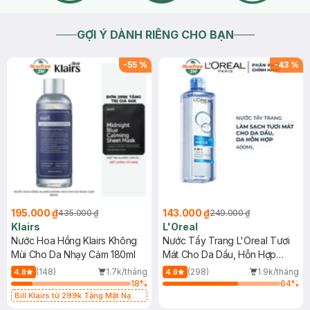
GỢI Ý DÀNH RIÊNG CHO BẠN
-
55
%
-
43
%
195.000 ₫
143.000 ₫
435.000 ₫
249.000 ₫
Klairs
L'Oreal
Nước Hoa Hồng Klairs Không
Nước Tẩy Trang L'Oreal Tươi
Mùi Cho Da Nhạy Cảm 180ml
Mát Cho Da Dầu, Hỗn Hợp
400ml
(148)
1.7k/tháng
(298)
1.9k/tháng
4.8
4.8
18
%
64
%
Bill Klairs từ 299k Tặng Mặt Nạ
Làm Dịu Da & Kiểm Soát Dầu Nhờn