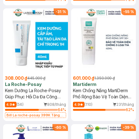
-
31
%
-
55
%
308.000 ₫
601.000 ₫
445.000 ₫
1.350.000 ₫
La Roche-Posay
Martiderm
Kem Dưỡng La Roche-Posay
Kem Chống Nắng MartiDerm
Giúp Phục Hồi Da Đa Công
Phổ Rộng Bảo Vệ Toàn Diện
Dụng 40ml
40ml
(56)
808/tháng
(110)
231/tháng
4.9
4.9
64
%
62
%
Bill La roche-posay 399K Tặng
Gel rửa mặt da dầu nhạy cảm 50ml
(SL có hạn)
-
60
%
-
39
%