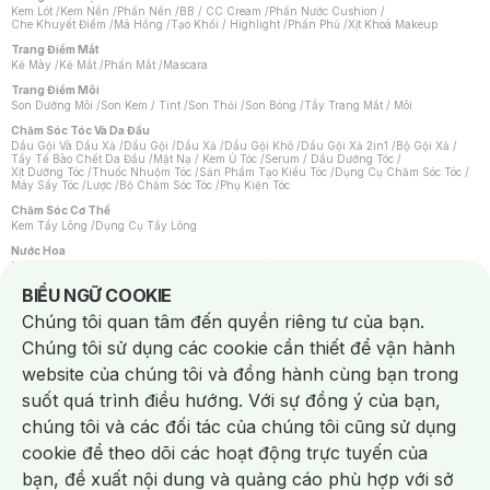
Kem Lót
/
Kem Nền
/
Phấn Nền
/
BB / CC Cream
/
Phấn Nước Cushion
/
Che Khuyết Điểm
/
Má Hồng
/
Tạo Khối / Highlight
/
Phấn Phủ
/
Xịt Khoá Makeup
Trang Điểm Mắt
Kẻ Mày
/
Kẻ Mắt
/
Phấn Mắt
/
Mascara
Trang Điểm Môi
Son Dưỡng Môi
/
Son Kem / Tint
/
Son Thỏi
/
Son Bóng
/
Tẩy Trang Mắt / Môi
Chăm Sóc Tóc Và Da Đầu
Dầu Gội Và Dầu Xả
/
Dầu Gội
/
Dầu Xả
/
Dầu Gội Khô
/
Dầu Gội Xả 2in1
/
Bộ Gội Xả
/
Tẩy Tế Bào Chết Da Đầu
/
Mặt Nạ / Kem Ủ Tóc
/
Serum / Dầu Dưỡng Tóc
/
Xịt Dưỡng Tóc
/
Thuốc Nhuộm Tóc
/
Sản Phẩm Tạo Kiểu Tóc
/
Dụng Cụ Chăm Sóc Tóc
/
Máy Sấy Tóc
/
Lược
/
Bộ Chăm Sóc Tóc
/
Phụ Kiện Tóc
Chăm Sóc Cơ Thể
Kem Tẩy Lông
/
Dụng Cụ Tẩy Lông
Nước Hoa
Nước Hoa Nữ
/
Nước Hoa Nam
/
Nước Hoa Cao Cấp
/
Xịt Thơm Toàn Thân
/
Nước Hoa Vùng Kín
Notice about cookies usage
BIỂU NGỮ COOKIE
Chăm Sóc Cá Nhân
Chúng tôi quan tâm đến quyền riêng tư của bạn.
Chống Muỗi
/
Khẩu Trang
/
Máy Massage
/
Mặt Nạ Xông Hơi
/
Nước Rửa Tay
/
Sản Phẩm Chăm Sóc Khác
/
Bàn Chải Đánh Răng
/
Bàn Chải Điện
/
Chúng tôi sử dụng các cookie cần thiết để vận hành
Hỗ Trợ Trắng Răng
/
Kem Đánh Răng
/
Máy Tăm Nước
/
Nước Súc Miệng
/
Tăm / Chỉ Nha Khoa
/
Xịt Thơm Miệng
/
Dung Dịch Vệ Sinh
/
Dưỡng Vùng Kín
/
website của chúng tôi và đồng hành cùng bạn trong
Khăn Ướt Vệ Sinh Vùng Kín
/
Băng Vệ Sinh
/
Tampon
/
Bọt Cạo Râu
/
Dao Cạo Râu
/
Máy Cạo Râu
suốt quá trình điều hướng. Với sự đồng ý của bạn,
Vấn Đề Về Da
chúng tôi và các đối tác của chúng tôi cũng sử dụng
Da Dầu / Lỗ Chân Lông To
/
Da Khô / Mất Nước
/
Da Lão Hóa
/
Da Mụn
/
Da Nhạy Cảm / Kích Ứng
/
Da Xỉn Màu
/
Thâm / Nám / Tàn Nhang
/
cookie để theo dõi các hoạt động trực tuyến của
Quầng Thâm & Bọng Mắt
/
Sẹo
/
Viêm Da Cơ Địa
bạn, đề xuất nội dung và quảng cáo phù hợp với sở
Dụng Cụ / Phụ Kiện Chăm Sóc Da