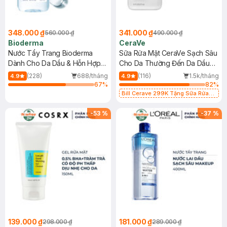
348.000 ₫
341.000 ₫
560.000 ₫
490.000 ₫
Bioderma
CeraVe
Nước Tẩy Trang Bioderma
Sữa Rửa Mặt CeraVe Sạch Sâu
Dành Cho Da Dầu & Hỗn Hợp
Cho Da Thường Đến Da Dầu
500ml
473ml
(228)
688/tháng
(116)
1.5k/tháng
4.9
4.9
67
%
82
%
Bill Cerave 299K Tặng Sữa Rửa
Mặt Cerave 30ml (SL có hạn)
-
53
%
-
37
%
139.000 ₫
181.000 ₫
298.000 ₫
289.000 ₫