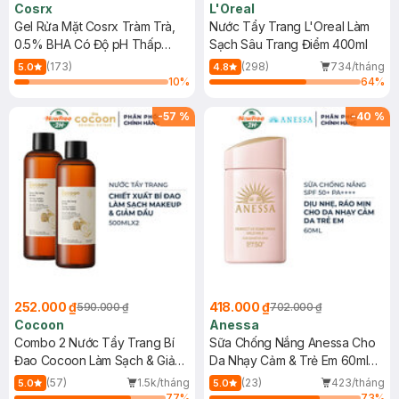
Cosrx
L'Oreal
Gel Rửa Mặt Cosrx Tràm Trà,
Nước Tẩy Trang L'Oreal Làm
0.5% BHA Có Độ pH Thấp
Sạch Sâu Trang Điểm 400ml
150ml
(173)
(298)
734/tháng
5.0
4.8
10
%
64
%
-
57
%
-
40
%
252.000 ₫
418.000 ₫
590.000 ₫
702.000 ₫
Cocoon
Anessa
Combo 2 Nước Tẩy Trang Bí
Sữa Chống Nắng Anessa Cho
Đao Cocoon Làm Sạch & Giảm
Da Nhạy Cảm & Trẻ Em 60ml
Dầu 500ml
(Mới)
(57)
1.5k/tháng
(23)
423/tháng
5.0
5.0
77
%
73
%