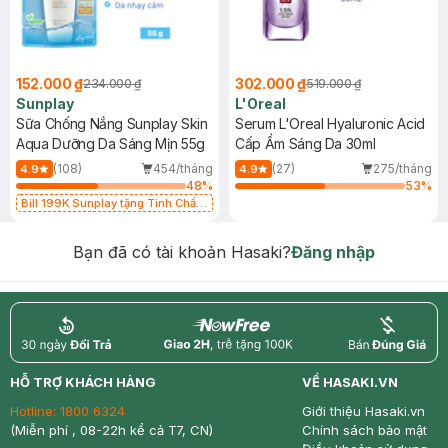
152.000 ₫
302.000 ₫
234.000 ₫
519.000 ₫
Sunplay
L'Oreal
Sữa Chống Nắng Sunplay Skin
Serum L'Oreal Hyaluronic Acid
Aqua Dưỡng Da Sáng Mịn 55g
Cấp Ẩm Sáng Da 30ml
(108)
454/tháng
(27)
275/tháng
4.9
4.9
48
%
53
%
Bill 199K Sunplay tặng Tinh Chất
Chống Nắng 7g trị giá 30K (SL có
hạn)
Bạn đã có tài khoản Hasaki?
Đăng nhập
return
nowfree
price
HỖ TRỢ KHÁCH HÀNG
VỀ HASAKI.VN
Hotline:
1800 6324
Giới thiệu Hasaki.vn
(Miễn phí , 08-22h kể cả T7, CN)
Chính sách bảo mật