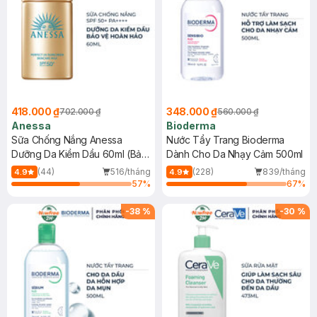
418.000 ₫
348.000 ₫
702.000 ₫
560.000 ₫
Anessa
Bioderma
Sữa Chống Nắng Anessa
Nước Tẩy Trang Bioderma
Dưỡng Da Kiềm Dầu 60ml (Bản
Dành Cho Da Nhạy Cảm 500ml
Mới)
(44)
516/tháng
(228)
839/tháng
4.9
4.9
57
%
67
%
-
38
%
-
30
%