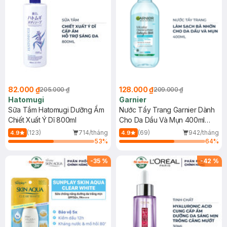
82.000 ₫
128.000 ₫
205.000 ₫
209.000 ₫
Hatomugi
Garnier
Sữa Tắm Hatomugi Dưỡng Ẩm
Nước Tẩy Trang Garnier Dành
Chiết Xuất Ý Dĩ 800ml
Cho Da Dầu Và Mụn 400ml
(Mới)
(123)
714/tháng
(69)
942/tháng
4.9
4.9
53
%
64
%
-
35
%
-
42
%