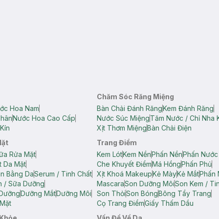
Chăm Sóc Răng Miệng
ớc Hoa Nam
Bàn Chải Đánh Răng
Kem Đánh Răng
Thân
Nước Hoa Cao Cấp
Nước Súc Miệng
Tăm Nước / Chỉ Nha 
Kín
Xịt Thơm Miệng
Bàn Chải Điện
Mặt
Trang Điểm
ữa Rửa Mặt
Kem Lót
Kem Nền
Phấn Nền
Phấn Nước
t Da Mặt
Che Khuyết Điểm
Má Hồng
Phấn Phủ
ân Bằng Da
Serum / Tinh Chất
Xịt Khoá Makeup
Kẻ Mày
Kẻ Mắt
Phấn 
n / Sữa Dưỡng
Mascara
Son Dưỡng Môi
Son Kem / Tin
 Dưỡng
Dưỡng Mắt
Dưỡng Môi
Son Thỏi
Son Bóng
Bông Tẩy Trang
Mặt
Cọ Trang Điểm
Giấy Thấm Dầu
 Khỏe
Vấn Đề Về Da