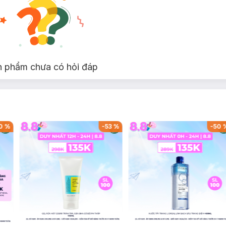
n phẩm chưa có hỏi đáp
0
%
-
53
%
-
50