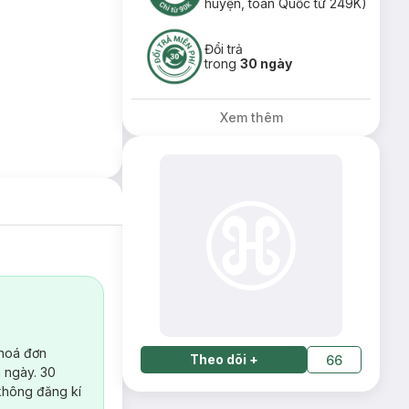
huyện, toàn Quốc từ 249K)
Đổi trả
trong
30 ngày
Xem thêm
 hoá đơn
Theo dõi
+
66
 ngày. 30
không đăng kí