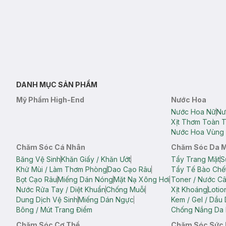
DANH MỤC SẢN PHẨM
Mỹ Phẩm High-End
Nước Hoa
Nước Hoa Nữ
Nư
Xịt Thơm Toàn 
Nước Hoa Vùng 
Chăm Sóc Cá Nhân
Chăm Sóc Da 
Băng Vệ Sinh
Khăn Giấy / Khăn Ướt
Tẩy Trang Mặt
S
Khử Mùi / Làm Thơm Phòng
Dao Cạo Râu
Tẩy Tế Bào Chế
Bọt Cạo Râu
Miếng Dán Nóng
Mặt Nạ Xông Hơi
Toner / Nước C
Nước Rửa Tay / Diệt Khuẩn
Chống Muỗi
Xịt Khoáng
Lotio
Dung Dịch Vệ Sinh
Miếng Dán Ngực
Kem / Gel / Dầu
Bông / Mút Trang Điểm
Chống Nắng Da 
Chăm Sóc Cơ Thể
Chăm Sóc Sức