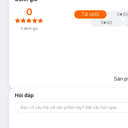
0
Tất cả
(
0
)
5
(
0
2
(
0
)
0
đánh giá
Sản p
Hỏi đáp