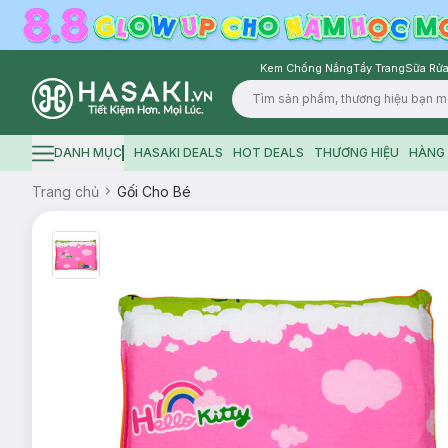
Kem Chống Nắng
Tẩy Trang
Sữa Rửa
Logo
DANH MỤC
HASAKI DEALS
HOT DEALS
THƯƠNG HIỆU
HÀNG 
Hamburger icon
Trang chủ
Gối Cho Bé