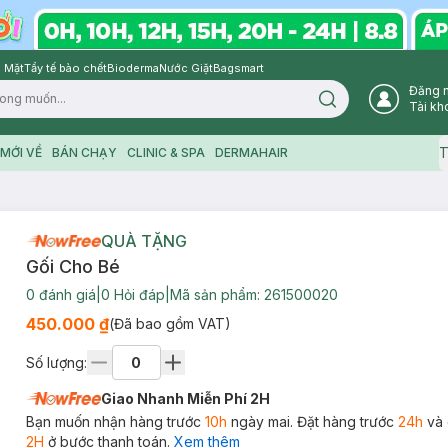
 Mặt
Tẩy tế bào chết
Bioderma
Nước Giặt
Bagsmart
Đăng 
Search icon
Tài kh
T
MỚI VỀ
BÁN CHẠY
CLINIC & SPA
DERMAHAIR
QUÀ TẶNG
Gối Cho Bé
0
đánh giá
|
0
Hỏi đáp
|
Mã sản phẩm:
261500020
450.000 ₫
(Đã bao gồm VAT)
Số lượng:
Giao Nhanh Miễn Phí 2H
Bạn muốn nhận hàng trước
10h
ngày mai. Đặt hàng trước
24h
và 
2H
ở bước thanh toán.
Xem thêm