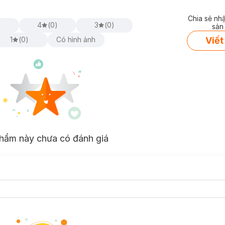
Chia sẻ nh
)
4
(
0
)
3
(
0
)
sản
Viết
1
(
0
)
Có hình ảnh
hẩm này chưa có đánh giá