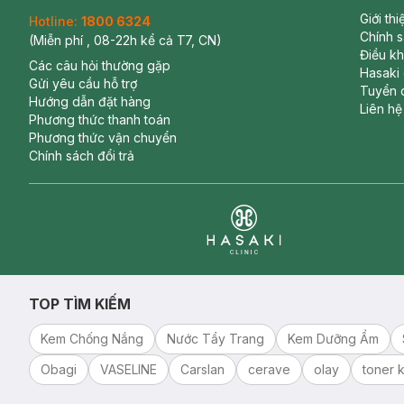
Giới th
Hotline:
1800 6324
Chính 
(Miễn phí , 08-22h kể cả T7, CN)
Điều k
Các câu hỏi thường gặp
Hasaki
Gửi yêu cầu hỗ trợ
Tuyển 
Hướng dẫn đặt hàng
Liên hệ
Phương thức thanh toán
Phương thức vận chuyển
Chính sách đổi trả
Clinic
TOP TÌM KIẾM
Kem Chống Nắng
Nước Tẩy Trang
Kem Dưỡng Ẩm
Obagi
VASELINE
Carslan
cerave
olay
toner k