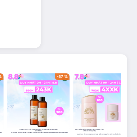
%
-
57
%
-
36
%