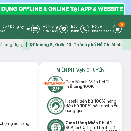
0
nhập
/
Đăng ký
Hệ thống
Bảo
Hỗ trợ
User Icon
Store Icon
Warranty Icon
Phone Icon
Cart I
oản
cửa hàng
hành
khách hàng
ải ứng dụng
Phường 8, Quận 10, Thành phố Hồ Chí Minh
Map icon
MIỄN PHÍ VẬN CHUYỂN
Giao Nhanh Miễn Phí 2H.
Trễ tặng 100K
Hasaki đền bù
100%
hãng
đền bù
100%
nếu phát hiện
hàng giả
Giao Hàng Miễn Phí
(từ
chọn giao hàng
90K tại 60 Tỉnh Thành trừ