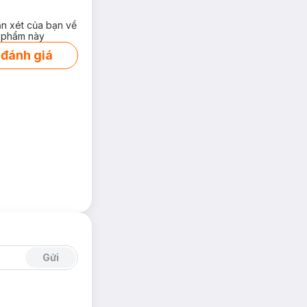
ận xét của bạn về
 phẩm này
 đánh giá
Gửi