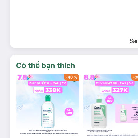
Sả
Có thể bạn thích
-
40
%
-
40
%
-
3