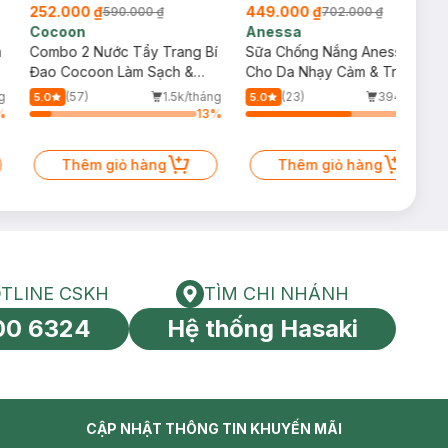
252.000 ₫
449.000 ₫
590.000 ₫
702.000 ₫
Cocoon
Anessa
m
Combo 2 Nước Tẩy Trang Bí
Sữa Chống Nắng Anessa
Đao Cocoon Làm Sạch &
Cho Da Nhạy Cảm & Trẻ Em
Giảm Dầu 500ml
60ml (Mới)
g
(57)
1.5k/tháng
(23)
394/tháng
5.0
5.0
%
13
%
64
%
Thêm giỏ hàng
Thêm giỏ hàng
TLINE CSKH
TÌM CHI NHÁNH
HOTLINE CSKH
Tìm chi nhánh
00 6324
Hệ thống Hasaki
tín toàn cầu
CẬP NHẬT THÔNG TIN KHUYẾN MÃI