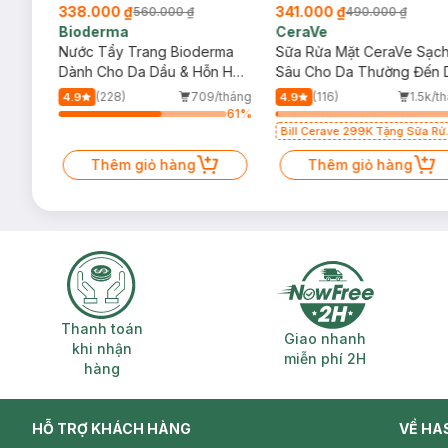
338.000 ₫
341.000 ₫
560.000 ₫
490.000 ₫
Bioderma
CeraVe
rma
Nước Tẩy Trang Bioderma
Sữa Rửa Mặt CeraVe Sạc
m
Dành Cho Da Dầu & Hỗn Hợp
Sâu Cho Da Thường Đến 
500ml
Dầu 473ml
/tháng
(228)
709/tháng
(116)
1.5k/t
4.9
4.9
98
%
61
%
Bill Cerave 299K Tặng Sữa Rử
Mặt Cerave 30ml (SL có hạn)
Thêm giỏ hàng
Thêm giỏ hàng
Thanh toán khi nhận hàng
Giao nhanh miễ
Thanh toán
Giao nhanh
khi nhận
miễn phí 2H
hàng
HỖ TRỢ KHÁCH HÀNG
VỀ HA