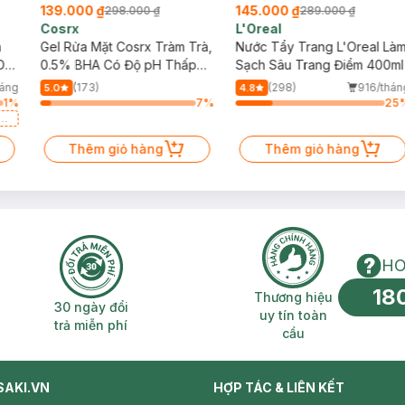
139.000 ₫
145.000 ₫
298.000 ₫
289.000 ₫
Cosrx
L'Oreal
h
Gel Rửa Mặt Cosrx Tràm Trà,
Nước Tẩy Trang L'Oreal Là
Da
0.5% BHA Có Độ pH Thấp
Sạch Sâu Trang Điểm 400ml
150ml
háng
(173)
(298)
916/thán
5.0
4.8
1
%
7
%
25
a
Thêm giỏ hàng
Thêm giỏ hàng
HO
18
n phí 2H
30 ngày đổi trả miễn phí
Thương hiệu uy 
Thương hiệu
30 ngày đổi
uy tín toàn
trả miễn phí
cầu
SAKI.VN
HỢP TÁC & LIÊN KẾT