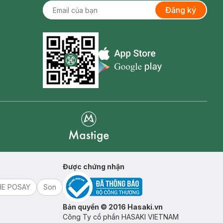
Đăng ký
Appstore icon
Goolge Play icon
Mastige
Được chứng nhận
HE POSAY
Son
Bản quyền © 2016 Hasaki.vn
Công Ty cổ phần HASAKI VIETNAM