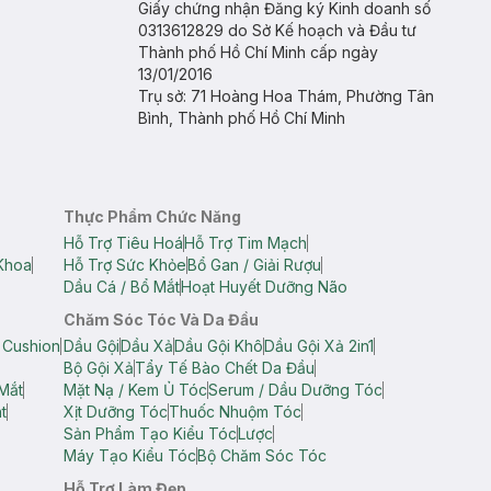
Giấy chứng nhận Đăng ký Kinh doanh số
0313612829 do Sở Kế hoạch và Đầu tư
Thành phố Hồ Chí Minh cấp ngày
13/01/2016
Trụ sở: 71 Hoàng Hoa Thám, Phường Tân
Bình, Thành phố Hồ Chí Minh
Thực Phẩm Chức Năng
Hỗ Trợ Tiêu Hoá
Hỗ Trợ Tim Mạch
Khoa
Hỗ Trợ Sức Khỏe
Bổ Gan / Giải Rượu
Dầu Cá / Bổ Mắt
Hoạt Huyết Dưỡng Não
Chăm Sóc Tóc Và Da Đầu
 Cushion
Dầu Gội
Dầu Xả
Dầu Gội Khô
Dầu Gội Xả 2in1
Bộ Gội Xả
Tẩy Tế Bào Chết Da Đầu
Mắt
Mặt Nạ / Kem Ủ Tóc
Serum / Dầu Dưỡng Tóc
t
Xịt Dưỡng Tóc
Thuốc Nhuộm Tóc
Sản Phẩm Tạo Kiểu Tóc
Lược
Máy Tạo Kiểu Tóc
Bộ Chăm Sóc Tóc
Hỗ Trợ Làm Đẹp