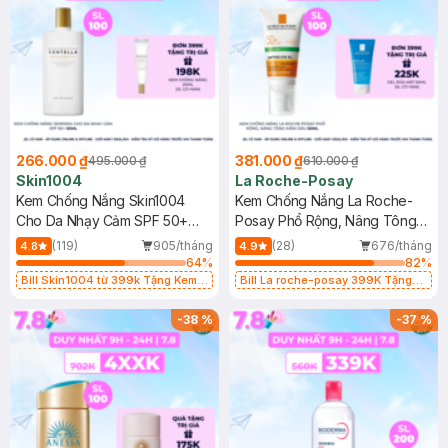
266.000 ₫
381.000 ₫
495.000 ₫
610.000 ₫
Skin1004
La Roche-Posay
Kem Chống Nắng Skin1004
Kem Chống Nắng La Roche-
Cho Da Nhạy Cảm SPF 50+
Posay Phổ Rộng, Nâng Tông
50ml
Kiềm Dầu 50ml
(119)
905/tháng
(28)
676/tháng
4.8
4.9
64
%
82
%
Bill Skin1004 từ 399k Tặng Kem
Bill La roche-posay 399K Tặng
Chống Nắng Cho Da Nhạy Cảm
Gel rửa mặt da dầu nhạy cảm 50ml
SPF 50+ 20ml (SL Có Hạn)
(SL có hạn)
-
38
%
-
37
%