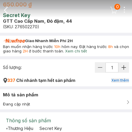
650.000 ₫
0
Dots
Cart Icon
Secret Key
Back Icon
GTT Cao Cấp Nam, Đỏ đậm, 44
(SKU:
276502270
)
Giao Nhanh Miễn Phí 2H
Bạn muốn nhận hàng trước
10h
hôm nay. Đặt hàng trước
8h
và chọn
giao hàng
2H
ở bước thanh toán.
Xem chi tiết
Số lượng:
337
Chi nhánh tạm hết sản phẩm
Xem thêm
Mô tả sản phẩm
Đang cập nhật
Thông số sản phẩm
Thương Hiệu
Secret Key