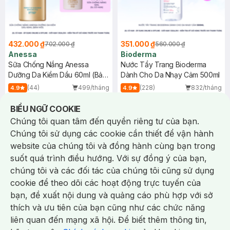
432.000 ₫
351.000 ₫
702.000 ₫
560.000 ₫
Anessa
Bioderma
Sữa Chống Nắng Anessa
Nước Tẩy Trang Bioderma
Dưỡng Da Kiềm Dầu 60ml (Bản
Dành Cho Da Nhạy Cảm 500ml
Mới)
(44)
499/tháng
(228)
832/tháng
4.9
4.9
34
%
93
%
Notice about cookies usage
BIỂU NGỮ COOKIE
-
39
%
-
23
%
Chúng tôi quan tâm đến quyền riêng tư của bạn.
Chúng tôi sử dụng các cookie cần thiết để vận hành
website của chúng tôi và đồng hành cùng bạn trong
suốt quá trình điều hướng. Với sự đồng ý của bạn,
chúng tôi và các đối tác của chúng tôi cũng sử dụng
cookie để theo dõi các hoạt động trực tuyến của
bạn, đề xuất nội dung và quảng cáo phù hợp với sở
Chat i
thích và ưu tiên của bạn cũng như các chức năng
liên quan đến mạng xã hội. Để biết thêm thông tin,
343.000 ₫
378.000 ₫
560.000 ₫
490.000 ₫