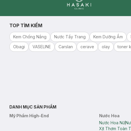
Clinic
TOP TÌM KIẾM
Kem Chống Nắng
Nước Tẩy Trang
Kem Dưỡng Ẩm
Obagi
VASELINE
Carslan
cerave
olay
toner k
DANH MỤC SẢN PHẨM
Mỹ Phẩm High-End
Nước Hoa
Nước Hoa Nữ
Nư
Xịt Thơm Toàn 