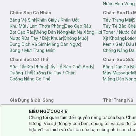
Nước Hoa Vùng 
Chăm Sóc Cá Nhân
Chăm Sóc Da 
Băng Vệ Sinh
Khăn Giấy / Khăn Ướt
Tẩy Trang Mặt
S
Khử Mùi / Làm Thơm Phòng
Dao Cạo Râu
Tẩy Tế Bào Chế
Bọt Cạo Râu
Miếng Dán Nóng
Mặt Nạ Xông Hơi
Toner / Nước C
Nước Rửa Tay / Diệt Khuẩn
Chống Muỗi
Xịt Khoáng
Lotio
Dung Dịch Vệ Sinh
Miếng Dán Ngực
Kem / Gel / Dầu
Bông / Mút Trang Điểm
Chống Nắng Da 
Chăm Sóc Cơ Thể
Chăm Sóc Sức
Sữa Tắm
Xà Phòng
Tẩy Tế Bào Chết Body
Băng Dán Cá Nh
Dưỡng Thể
Dưỡng Da Tay / Chân
Máy Massage
Mặ
Chống Nắng Cơ Thể
Miếng Dán Nón
Gia Dụng & Đời Sống
Thời Trang Nữ
Khăn Tắm
Bông Tắm / Phụ Kiện Tắm
Áo Crop Top N
Notice about cookies usage
Cookie Consent
BIỂU NGỮ COOKIE
Phụ Kiện Điện Thoại
Quạt Cầm Tay / Quạt Mini
Áo Thun Nữ
Áo 
Chúng tôi quan tâm đến quyền riêng tư của bạn. Chún
Khử Mùi / Làm Thơm Phòng
Nước Giặt
Nước Xả
Quần Lót Nữ
Quầ
hướng. Với sự đồng ý của bạn, chúng tôi và các đối 
Balo
Túi Xách
hợp với sở thích và ưu tiên của bạn cũng như các chứ
Balo Laptop
Balo Du Lịch
Túi Tote
Túi Đe