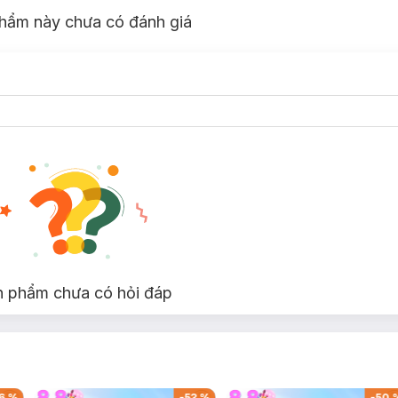
hẩm này chưa có đánh giá
n phẩm chưa có hỏi đáp
6
%
-
53
%
-
50