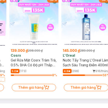
139.000 ₫
145.000 ₫
298.000 ₫
289.000 ₫
Cosrx
L'Oreal
h
Gel Rửa Mặt Cosrx Tràm Trà,
Nước Tẩy Trang L'Oreal Là
Da
0.5% BHA Có Độ pH Thấp
Sạch Sâu Trang Điểm 400ml
150ml
háng
(173)
(298)
916/thán
5.0
4.8
49
%
8
%
56
a
Thêm giỏ hàng
Thêm giỏ hàng