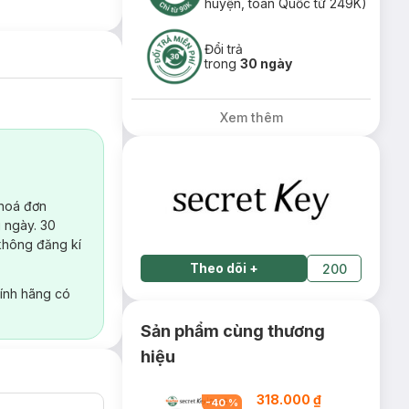
huyện, toàn Quốc từ 249K)
Đổi trả
trong
30 ngày
Xem thêm
 hoá đơn
 ngày. 30
không đăng kí
Theo dõi
+
200
ính hãng có
Sản phẩm cùng thương
hiệu
318.000 ₫
-
40
%