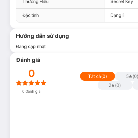
Thương Hiệu
Secret Key
Đặc tính
Dạng lì
Hướng dẫn sử dụng
Đang cập nhật
Đánh giá
0
Tất cả
(
0
)
5
(
0
2
(
0
)
0
đánh giá