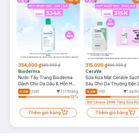
334.000 ₫
315.000 ₫
560.000 ₫
490.000 ₫
Bioderma
CeraVe
rma
Nước Tẩy Trang Bioderma
Sữa Rửa Mặt CeraVe Sạc
m
Dành Cho Da Dầu & Hỗn Hợp
Sâu Cho Da Thường Đến 
500ml
Dầu 473ml
/tháng
(228)
717/tháng
(116)
1.6k/t
4.9
4.9
23
%
15
%
Bill Cerave 299K Tặng Sữa Rử
Mặt Cerave 30ml (SL có hạn)
Thêm giỏ hàng
Thêm giỏ hàng