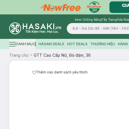
Kem Chống Nắng
Tẩy Trang
Sữa Rửa
Logo
DANH MỤC
HASAKI DEALS
HOT DEALS
THƯƠNG HIỆU
HÀNG 
Hamburger icon
Trang chủ
GTT Cao Cấp Nữ, Đỏ đậm, 36
Thêm vào danh sách yêu thích