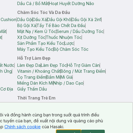
Dầu Cá / Bổ Mắt
Hoạt Huyết Dưỡng Não
Chăm Sóc Tóc Và Da Đầu
 Cushion
Dầu Gội
Dầu Xả
Dầu Gội Khô
Dầu Gội Xả 2in1
Bộ Gội Xả
Tẩy Tế Bào Chết Da Đầu
Mắt
Mặt Nạ / Kem Ủ Tóc
Serum / Dầu Dưỡng Tóc
t
Xịt Dưỡng Tóc
Thuốc Nhuộm Tóc
Sản Phẩm Tạo Kiểu Tóc
Lược
Máy Tạo Kiểu Tóc
Bộ Chăm Sóc Tóc
Hỗ Trợ Làm Đẹp
ất Nước
Làm Đẹp Da
Làm Đẹp Tóc
Hỗ Trợ Giảm Cân
ch Ứng
Vitamin / Khoáng Chất
Bông / Mút Trang Điểm
Cọ Trang Điểm
Bấm Mi
Mi Giả
Miếng Dán Kích Mí
Nhíp / Dao Cạo
 Cơ Địa
Giấy Thấm Dầu
Thời Trang Trẻ Em
op Nam
Áo Dây Trẻ Em
Áo Thun Trẻ Em
Áo Sát Nách Trẻ Em
Quần Short Trẻ Em
ôi và đồng hành cùng bạn trong suốt quá trình điều
ực tuyến của bạn, đề xuất nội dung và quảng cáo phù
cập
Chính sách cookie
của Hasaki.