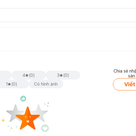
Chia sẻ nh
)
4
(
0
)
3
(
0
)
sản
Viết
1
(
0
)
Có hình ảnh