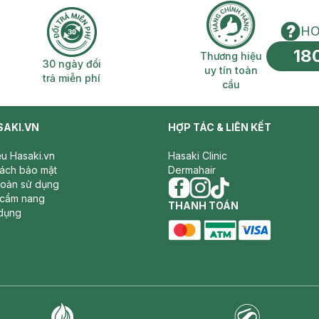
HO
18
n phí 2H
30 ngày đổi trả miễn phí
Thương hiệu uy 
Thương hiệu
30 ngày đổi
uy tín toàn
trả miễn phí
cầu
SAKI.VN
HỢP TÁC & LIÊN KẾT
iệu Hasaki.vn
Hasaki Clinic
sách bảo mật
Dermahair
hoản sử dụng
 cẩm nang
facebook
THANH TOÁN
instagram
tiktok
dụng
master card
ATM card
visa card