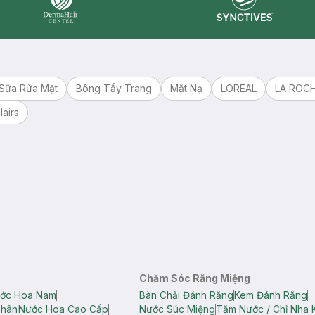
Synctives
Dermahair
Sữa Rửa Mặt
Bông Tẩy Trang
Mặt Nạ
LOREAL
LA ROC
lairs
Chăm Sóc Răng Miệng
ớc Hoa Nam
Bàn Chải Đánh Răng
Kem Đánh Răng
Thân
Nước Hoa Cao Cấp
Nước Súc Miệng
Tăm Nước / Chỉ Nha 