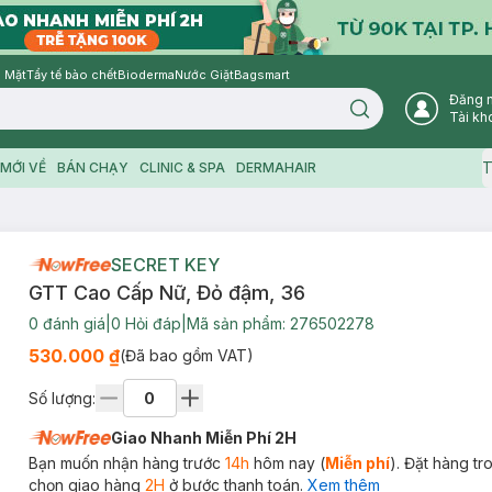
 Mặt
Tẩy tế bào chết
Bioderma
Nước Giặt
Bagsmart
Đăng 
Search icon
Tài kh
T
MỚI VỀ
BÁN CHẠY
CLINIC & SPA
DERMAHAIR
SECRET KEY
GTT Cao Cấp Nữ, Đỏ đậm, 36
0
đánh giá
|
0
Hỏi đáp
|
Mã sản phẩm:
276502278
530.000 ₫
(Đã bao gồm VAT)
Số lượng:
Giao Nhanh Miễn Phí 2H
Bạn muốn nhận hàng trước
14h
hôm nay (
Miễn phí
). Đặt hàng t
chọn giao hàng
2H
ở bước thanh toán.
Xem thêm