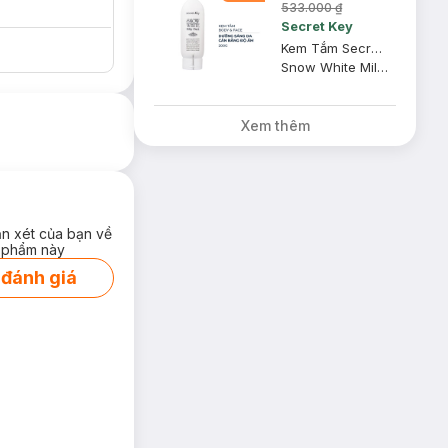
533.000 ₫
Secret Key
Kem Tắm Secret Key Dưỡng Sáng Da Mặt Và Cơ Thể 200g
Snow White Milky Pack
Xem thêm
ận xét của bạn về
 phẩm này
 đánh giá