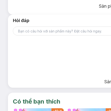
Sản p
Hỏi đáp
Sả
Có thể bạn thích
-
40
%
-
40
%
-
3