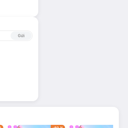
Gửi
%
-
60
%
-
41
%