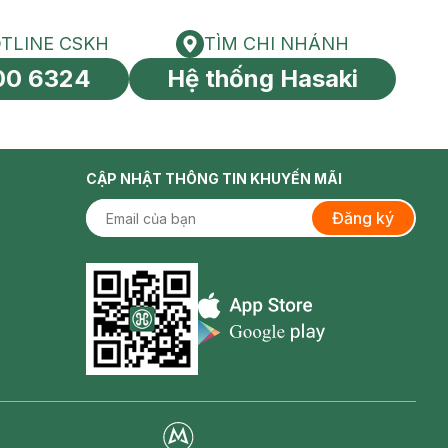
TLINE CSKH
TÌM CHI NHÁNH
HOTLINE CSKH
Tìm chi nhánh
00 6324
Hệ thống Hasaki
tín toàn cầu
CẬP NHẬT THÔNG TIN KHUYẾN MÃI
Đăng ký
Appstore icon
Goolge Play icon