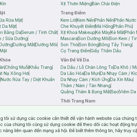
Kín
Xịt Thơm Miệng
Bàn Chải Điện
Mặt
Trang Điểm
ữa Rửa Mặt
Kem Lót
Kem Nền
Phấn Nền
Phấn Nước
t Da Mặt
Che Khuyết Điểm
Má Hồng
Phấn Phủ
ân Bằng Da
Serum / Tinh Chất
Xịt Khoá Makeup
Kẻ Mày
Kẻ Mắt
Phấn 
n / Sữa Dưỡng
Mascara
Son Dưỡng Môi
Son Kem / Tin
 Dưỡng
Dưỡng Mắt
Dưỡng Môi
Son Thỏi
Son Bóng
Bông Tẩy Trang
Mặt
Cọ Trang Điểm
Giấy Thấm Dầu
 Khỏe
Vấn Đề Về Da
ân
Chống Muỗi
Khẩu Trang
Da Dầu / Lỗ Chân Lông To
Da Khô / M
t Nạ Xông Hơi
Da Lão Hóa
Da Mụn
Da Nhạy Cảm / Kí
g
Nước Rửa Tay / Diệt Khuẩn
Da Nhạy Cảm / Kích Ứng
Da Xỉn Màu
Thâm / Nám / Tàn Nhang
Quầng Thâm & Bọng Mắt
Sẹo
Viêm Da
Thời Trang Nam
ữ
Áo Hai Dây Nữ
Áo Polo Nữ
Áo Polo Nam
Áo Thun Nam
Áo Tank T
Tank Top Nữ
Quần Dài Nữ
Quần Lót Nam
Quần Short Nam
g tôi sử dụng các cookie cần thiết để vận hành website của chúng t
n Short Nữ
tác của chúng tôi cũng sử dụng cookie để theo dõi các hoạt động tr
c năng liên quan đến mạng xã hội. Để biết thêm thông tin, hãy truy 
o Chéo
Túi Du Lịch