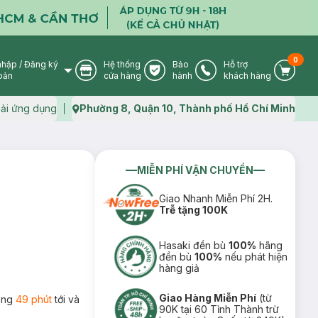
0
nhập
/
Đăng ký
Hệ thống
Bảo
Hỗ trợ
User Icon
Store Icon
Warranty Icon
Phone Icon
Cart I
oản
cửa hàng
hành
khách hàng
ải ứng dụng
Phường 8, Quận 10, Thành phố Hồ Chí Minh
Map icon
MIỄN PHÍ VẬN CHUYỂN
Giao Nhanh Miễn Phí 2H.
Trễ tặng 100K
Hasaki đền bù
100%
hãng
đền bù
100%
nếu phát hiện
hàng giả
Giao Hàng Miễn Phí
(từ
rong
49 phút
tới và
90K tại 60 Tỉnh Thành trừ