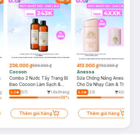
236.000 ₫
413.000 ₫
590.000 ₫
702.000 ₫
Cocoon
Anessa
m
Combo 2 Nước Tẩy Trang Bí
Sữa Chống Nắng Anessa
Đao Cocoon Làm Sạch &
Cho Da Nhạy Cảm & Trẻ Em
Giảm Dầu 500ml
60ml (Mới)
g
(57)
1.6k/tháng
(23)
428/tháng
5.0
5.0
%
56
%
47
%
Thêm giỏ hàng
Thêm giỏ hàng