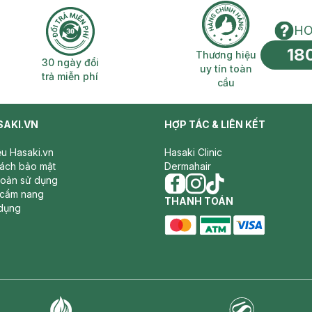
HO
18
n phí 2H
30 ngày đổi trả miễn phí
Thương hiệu uy 
Thương hiệu
30 ngày đổi
uy tín toàn
trả miễn phí
cầu
SAKI.VN
HỢP TÁC & LIÊN KẾT
iệu Hasaki.vn
Hasaki Clinic
sách bảo mật
Dermahair
hoản sử dụng
 cẩm nang
facebook
THANH TOÁN
instagram
tiktok
dụng
master card
ATM card
visa card