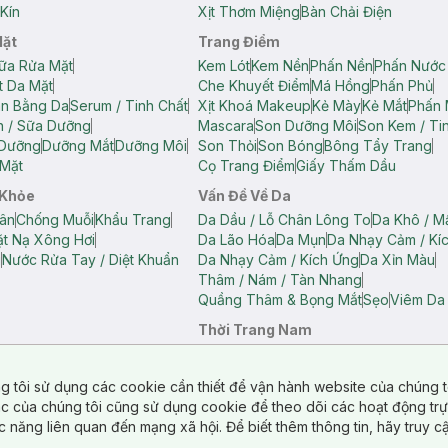
Kín
Xịt Thơm Miệng
Bàn Chải Điện
Mặt
Trang Điểm
ữa Rửa Mặt
Kem Lót
Kem Nền
Phấn Nền
Phấn Nước
t Da Mặt
Che Khuyết Điểm
Má Hồng
Phấn Phủ
ân Bằng Da
Serum / Tinh Chất
Xịt Khoá Makeup
Kẻ Mày
Kẻ Mắt
Phấn 
n / Sữa Dưỡng
Mascara
Son Dưỡng Môi
Son Kem / Tin
 Dưỡng
Dưỡng Mắt
Dưỡng Môi
Son Thỏi
Son Bóng
Bông Tẩy Trang
Mặt
Cọ Trang Điểm
Giấy Thấm Dầu
 Khỏe
Vấn Đề Về Da
ân
Chống Muỗi
Khẩu Trang
Da Dầu / Lỗ Chân Lông To
Da Khô / M
t Nạ Xông Hơi
Da Lão Hóa
Da Mụn
Da Nhạy Cảm / Kí
g
Nước Rửa Tay / Diệt Khuẩn
Da Nhạy Cảm / Kích Ứng
Da Xỉn Màu
Thâm / Nám / Tàn Nhang
Quầng Thâm & Bọng Mắt
Sẹo
Viêm Da
Thời Trang Nam
ữ
Áo Hai Dây Nữ
Áo Polo Nữ
Áo Polo Nam
Áo Thun Nam
Áo Tank T
Tank Top Nữ
Quần Dài Nữ
Quần Lót Nam
Quần Short Nam
g tôi sử dụng các cookie cần thiết để vận hành website của chúng t
n Short Nữ
tác của chúng tôi cũng sử dụng cookie để theo dõi các hoạt động tr
c năng liên quan đến mạng xã hội. Để biết thêm thông tin, hãy truy 
o Chéo
Túi Du Lịch