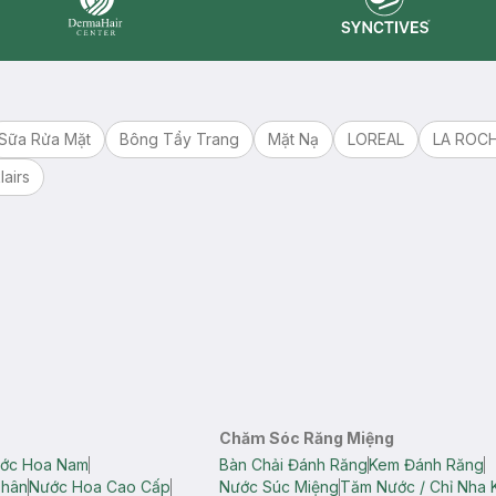
Synctives
Dermahair
Sữa Rửa Mặt
Bông Tẩy Trang
Mặt Nạ
LOREAL
LA ROC
lairs
Chăm Sóc Răng Miệng
ớc Hoa Nam
Bàn Chải Đánh Răng
Kem Đánh Răng
Thân
Nước Hoa Cao Cấp
Nước Súc Miệng
Tăm Nước / Chỉ Nha 