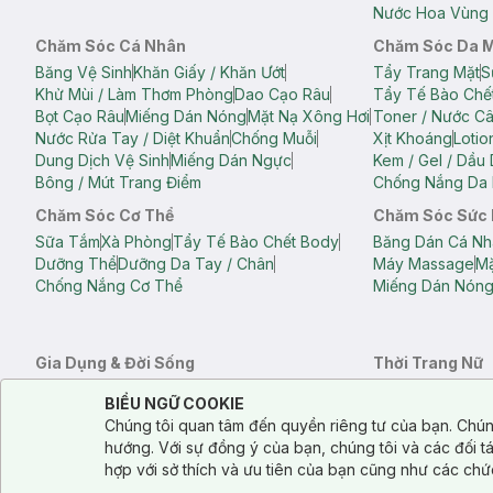
Nước Hoa Vùng 
Chăm Sóc Cá Nhân
Chăm Sóc Da 
Băng Vệ Sinh
Khăn Giấy / Khăn Ướt
Tẩy Trang Mặt
S
Khử Mùi / Làm Thơm Phòng
Dao Cạo Râu
Tẩy Tế Bào Chế
Bọt Cạo Râu
Miếng Dán Nóng
Mặt Nạ Xông Hơi
Toner / Nước C
Nước Rửa Tay / Diệt Khuẩn
Chống Muỗi
Xịt Khoáng
Lotio
Dung Dịch Vệ Sinh
Miếng Dán Ngực
Kem / Gel / Dầu
Bông / Mút Trang Điểm
Chống Nắng Da 
Chăm Sóc Cơ Thể
Chăm Sóc Sức
Sữa Tắm
Xà Phòng
Tẩy Tế Bào Chết Body
Băng Dán Cá Nh
Dưỡng Thể
Dưỡng Da Tay / Chân
Máy Massage
Mặ
Chống Nắng Cơ Thể
Miếng Dán Nón
Gia Dụng & Đời Sống
Thời Trang Nữ
Khăn Tắm
Bông Tắm / Phụ Kiện Tắm
Áo Crop Top N
Notice about cookies usage
Cookie Consent
BIỂU NGỮ COOKIE
Phụ Kiện Điện Thoại
Quạt Cầm Tay / Quạt Mini
Áo Thun Nữ
Áo 
Chúng tôi quan tâm đến quyền riêng tư của bạn. Chún
Khử Mùi / Làm Thơm Phòng
Nước Giặt
Nước Xả
Quần Lót Nữ
Quầ
hướng. Với sự đồng ý của bạn, chúng tôi và các đối 
Balo
Túi Xách
hợp với sở thích và ưu tiên của bạn cũng như các chứ
Balo Laptop
Balo Du Lịch
Túi Tote
Túi Đe