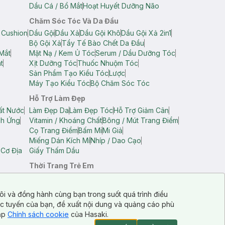
Dầu Cá / Bổ Mắt
Hoạt Huyết Dưỡng Não
Chăm Sóc Tóc Và Da Đầu
 Cushion
Dầu Gội
Dầu Xả
Dầu Gội Khô
Dầu Gội Xả 2in1
Bộ Gội Xả
Tẩy Tế Bào Chết Da Đầu
Mắt
Mặt Nạ / Kem Ủ Tóc
Serum / Dầu Dưỡng Tóc
t
Xịt Dưỡng Tóc
Thuốc Nhuộm Tóc
Sản Phẩm Tạo Kiểu Tóc
Lược
Máy Tạo Kiểu Tóc
Bộ Chăm Sóc Tóc
Hỗ Trợ Làm Đẹp
ất Nước
Làm Đẹp Da
Làm Đẹp Tóc
Hỗ Trợ Giảm Cân
ch Ứng
Vitamin / Khoáng Chất
Bông / Mút Trang Điểm
Cọ Trang Điểm
Bấm Mi
Mi Giả
Miếng Dán Kích Mí
Nhíp / Dao Cạo
 Cơ Địa
Giấy Thấm Dầu
Thời Trang Trẻ Em
op Nam
Áo Dây Trẻ Em
Áo Thun Trẻ Em
Áo Sát Nách Trẻ Em
Quần Short Trẻ Em
ôi và đồng hành cùng bạn trong suốt quá trình điều
ực tuyến của bạn, đề xuất nội dung và quảng cáo phù
cập
Chính sách cookie
của Hasaki.