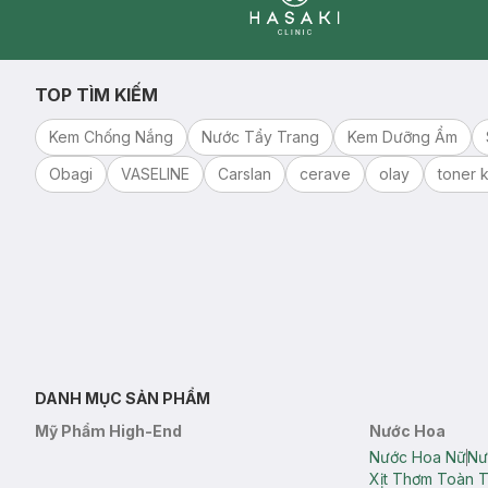
Clinic
TOP TÌM KIẾM
Kem Chống Nắng
Nước Tẩy Trang
Kem Dưỡng Ẩm
Obagi
VASELINE
Carslan
cerave
olay
toner k
DANH MỤC SẢN PHẨM
Mỹ Phẩm High-End
Nước Hoa
Nước Hoa Nữ
Nư
Xịt Thơm Toàn 