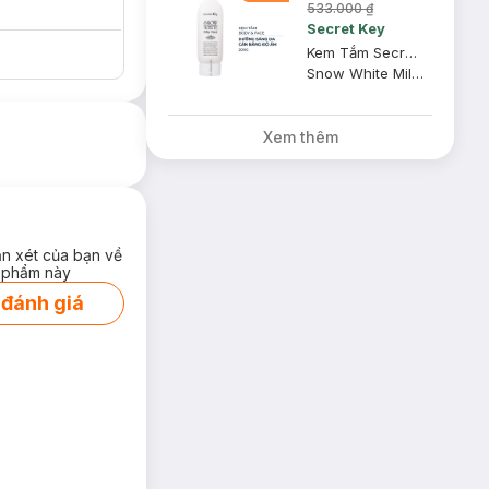
533.000 ₫
Secret Key
Kem Tắm Secret Key Dưỡng Sáng Da Mặt Và Cơ Thể 200g
Snow White Milky Pack
Xem thêm
ận xét của bạn về
 phẩm này
 đánh giá