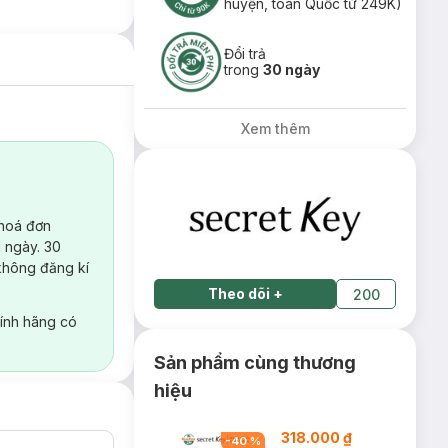
huyện, toàn Quốc từ 249K)
Đổi trả
trong
30 ngày
Xem thêm
 hoá đơn
 ngày. 30
không đăng kí
Theo dõi
+
200
ính hãng có
Sản phẩm cùng thương
hiệu
318.000 ₫
-
40
%