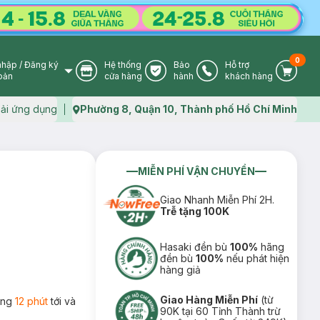
0
nhập
/
Đăng ký
Hệ thống
Bảo
Hỗ trợ
User Icon
Store Icon
Warranty Icon
Phone Icon
Cart I
oản
cửa hàng
hành
khách hàng
ải ứng dụng
Phường 8, Quận 10, Thành phố Hồ Chí Minh
Map icon
MIỄN PHÍ VẬN CHUYỂN
Giao Nhanh Miễn Phí 2H.
Trễ tặng 100K
Hasaki đền bù
100%
hãng
đền bù
100%
nếu phát hiện
hàng giả
Giao Hàng Miễn Phí
(từ
rong
12 phút
tới và
90K tại 60 Tỉnh Thành trừ