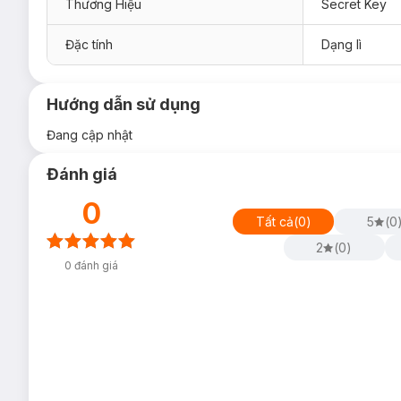
Thương Hiệu
Secret Key
Đặc tính
Dạng lì
Hướng dẫn sử dụng
Đang cập nhật
Đánh giá
0
Tất cả
(
0
)
5
(
0
2
(
0
)
0
đánh giá