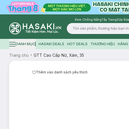
Kem Chống Nắng
Tẩy Trang
Sữa Rửa
Logo
DANH MỤC
HASAKI DEALS
HOT DEALS
THƯƠNG HIỆU
HÀNG 
Hamburger icon
Trang chủ
GTT Cao Cấp Nữ, Xám, 35
Thêm vào danh sách yêu thích