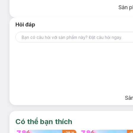
Sản p
Hỏi đáp
Sả
Có thể bạn thích
-
17
%
-
39
%
-
5