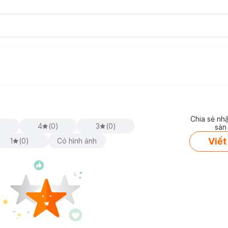
Chia sẻ nh
)
4
(
0
)
3
(
0
)
sản
Viết
1
(
0
)
Có hình ảnh