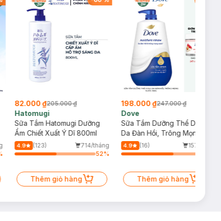
82.000 ₫
198.000 ₫
205.000 ₫
247.000 ₫
Hatomugi
Dove
Sữa Tắm Hatomugi Dưỡng
Sữa Tắm Dưỡng Thể Dove
Ẩm Chiết Xuất Ý Dĩ 800ml
Da Đàn Hồi, Trông Mọng
Nước 900g
g
(123)
714/tháng
(16)
157/tháng
4.9
4.9
%
52
%
64
%
Thêm giỏ hàng
Thêm giỏ hàng