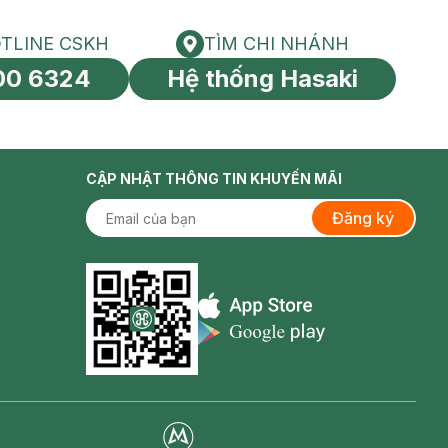
TLINE CSKH
TÌM CHI NHÁNH
HOTLINE CSKH
Tìm chi nhánh
00 6324
Hệ thống Hasaki
tín toàn cầu
CẬP NHẬT THÔNG TIN KHUYẾN MÃI
Đăng ký
Appstore icon
Goolge Play icon