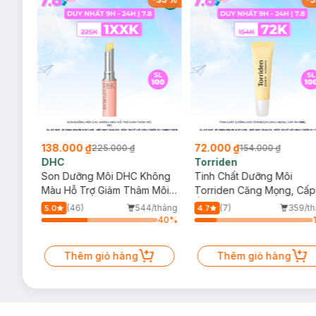
138.000 ₫
72.000 ₫
225.000 ₫
154.000 ₫
DHC
Torriden
Dược
Son Dưỡng Môi DHC Không
Tinh Chất Dưỡng Môi
50ml
Màu Hỗ Trợ Giảm Thâm Môi
Torriden Căng Mọng, Cấp
1.5g
Ẩm 11ml
/tháng
(46)
544/tháng
(7)
359/t
5.0
4.7
6
%
40
%
Thêm giỏ hàng
Thêm giỏ hàng