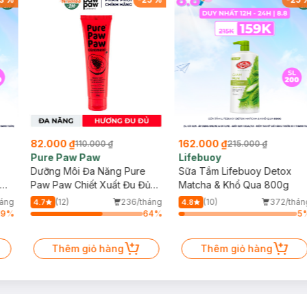
82.000 ₫
162.000 ₫
110.000 ₫
215.000 ₫
Pure Paw Paw
Lifebuoy
Dưỡng Môi Đa Năng Pure
Sữa Tắm Lifebuoy Detox
Paw Paw Chiết Xuất Đu Đủ
Matcha & Khổ Qua 800g
25g
háng
(12)
236/tháng
(10)
372/thán
4.7
4.8
19
%
64
%
5
Thêm giỏ hàng
Thêm giỏ hàng