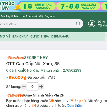
 Mặt
Tẩy tế bào chết
Ariel
Nước Giặt
Bagsmart
Đăng 
Search icon
Tài kh
T
MỚI VỀ
BÁN CHẠY
CLINIC & SPA
DERMAHAIR
SECRET KEY
GTT Cao Cấp Nữ, Xám, 35
0
đánh giá
|
0
Hỏi đáp
|
Mã sản phẩm:
276502293
799.000 ₫
(Đã bao gồm VAT)
Số lượng:
Giao Nhanh Miễn Phí 2H
Bạn muốn nhận hàng trước
13h
hôm nay (
Miễn phí
). Đặt hàng t
chọn giao hàng
2H
ở bước thanh toán.
Xem thêm