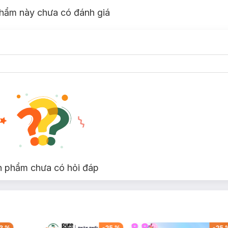
hẩm này chưa có đánh giá
n phẩm chưa có hỏi đáp
3
%
-
25
%
-
25