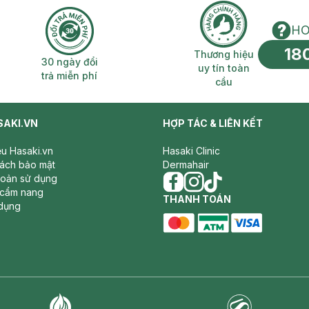
HO
18
n phí 2H
30 ngày đổi trả miễn phí
Thương hiệu uy 
Thương hiệu
30 ngày đổi
uy tín toàn
trả miễn phí
cầu
SAKI.VN
HỢP TÁC & LIÊN KẾT
iệu Hasaki.vn
Hasaki Clinic
sách bảo mật
Dermahair
hoản sử dụng
 cẩm nang
facebook
THANH TOÁN
instagram
tiktok
dụng
master card
ATM card
visa card