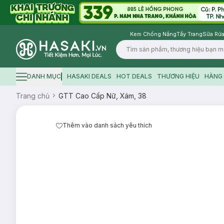
Kem Chống Nắng
Tẩy Trang
Sữa Rửa
Logo
DANH MỤC
HASAKI DEALS
HOT DEALS
THƯƠNG HIỆU
HÀNG 
Hamburger icon
Trang chủ
GTT Cao Cấp Nữ, Xám, 38
Thêm vào danh sách yêu thích