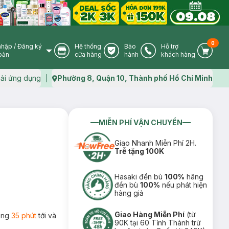
0
nhập
/
Đăng ký
Hệ thống
Bảo
Hỗ trợ
User Icon
Store Icon
Warranty Icon
Phone Icon
Cart I
oản
cửa hàng
hành
khách hàng
ải ứng dụng
Phường 8, Quận 10, Thành phố Hồ Chí Minh
Map icon
MIỄN PHÍ VẬN CHUYỂN
Giao Nhanh Miễn Phí 2H.
Trễ tặng 100K
Hasaki đền bù
100%
hãng
đền bù
100%
nếu phát hiện
hàng giả
Giao Hàng Miễn Phí
(từ
rong
35 phút
tới và
90K tại 60 Tỉnh Thành trừ