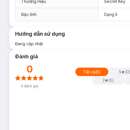
Thương Hiệu
Secret Key
Đặc tính
Dạng lì
Hướng dẫn sử dụng
Đang cập nhật
Đánh giá
0
Tất cả
(
0
)
5
(
0
2
(
0
)
0
đánh giá