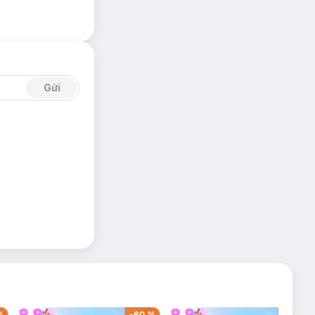
Gửi
%
-
60
%
-
42
%