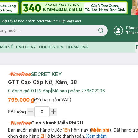
 Mặt
Tẩy tế bào chết
Bioderma
Nước Giặt
Bagsmart
Đăng 
Search icon
Tài kh
T
MỚI VỀ
BÁN CHẠY
CLINIC & SPA
DERMAHAIR
SECRET KEY
GTT Cao Cấp Nữ, Xám, 38
0
đánh giá
|
0
Hỏi đáp
|
Mã sản phẩm:
276502296
799.000 ₫
(Đã bao gồm VAT)
Số lượng:
Giao Nhanh Miễn Phí 2H
Bạn muốn nhận hàng trước
18h
hôm nay (
Miễn phí
). Đặt hàng t
chọn giao hàng
2H
ở bước thanh toán.
Xem thêm