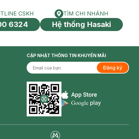
TLINE CSKH
TÌM CHI NHÁNH
HOTLINE CSKH
Tìm chi nhánh
00 6324
Hệ thống Hasaki
tín toàn cầu
CẬP NHẬT THÔNG TIN KHUYẾN MÃI
Đăng ký
Appstore icon
Goolge Play icon