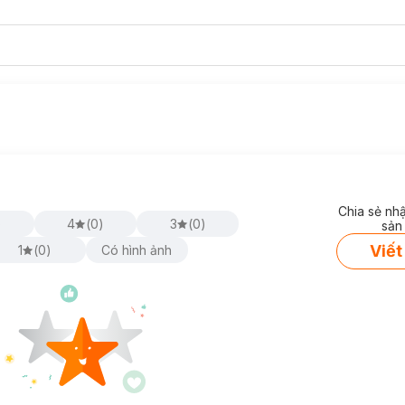
Chia sẻ nh
)
4
(
0
)
3
(
0
)
sản
Viết
1
(
0
)
Có hình ảnh