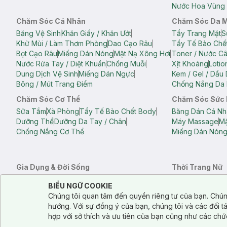
Nước Hoa Vùng 
Chăm Sóc Cá Nhân
Chăm Sóc Da 
Băng Vệ Sinh
Khăn Giấy / Khăn Ướt
Tẩy Trang Mặt
S
Khử Mùi / Làm Thơm Phòng
Dao Cạo Râu
Tẩy Tế Bào Chế
Bọt Cạo Râu
Miếng Dán Nóng
Mặt Nạ Xông Hơi
Toner / Nước C
Nước Rửa Tay / Diệt Khuẩn
Chống Muỗi
Xịt Khoáng
Lotio
Dung Dịch Vệ Sinh
Miếng Dán Ngực
Kem / Gel / Dầu
Bông / Mút Trang Điểm
Chống Nắng Da 
Chăm Sóc Cơ Thể
Chăm Sóc Sức
Sữa Tắm
Xà Phòng
Tẩy Tế Bào Chết Body
Băng Dán Cá Nh
Dưỡng Thể
Dưỡng Da Tay / Chân
Máy Massage
Mặ
Chống Nắng Cơ Thể
Miếng Dán Nón
Gia Dụng & Đời Sống
Thời Trang Nữ
Khăn Tắm
Bông Tắm / Phụ Kiện Tắm
Áo Crop Top N
Notice about cookies usage
Cookie Consent
BIỂU NGỮ COOKIE
Phụ Kiện Điện Thoại
Quạt Cầm Tay / Quạt Mini
Áo Thun Nữ
Áo 
Chúng tôi quan tâm đến quyền riêng tư của bạn. Chún
Khử Mùi / Làm Thơm Phòng
Nước Giặt
Nước Xả
Quần Lót Nữ
Quầ
hướng. Với sự đồng ý của bạn, chúng tôi và các đối 
Balo
Túi Xách
hợp với sở thích và ưu tiên của bạn cũng như các chứ
Balo Laptop
Balo Du Lịch
Túi Tote
Túi Đe