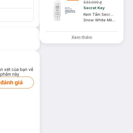
533.000 ₫
Secret Key
Kem Tắm Secret Key Dưỡng Sáng Da Mặt Và Cơ Thể 200g
Snow White Milky Pack
Xem thêm
ận xét của bạn về
 phẩm này
 đánh giá