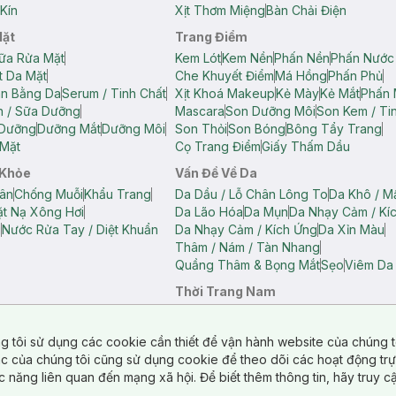
Kín
Xịt Thơm Miệng
Bàn Chải Điện
Mặt
Trang Điểm
ữa Rửa Mặt
Kem Lót
Kem Nền
Phấn Nền
Phấn Nước
t Da Mặt
Che Khuyết Điểm
Má Hồng
Phấn Phủ
ân Bằng Da
Serum / Tinh Chất
Xịt Khoá Makeup
Kẻ Mày
Kẻ Mắt
Phấn 
n / Sữa Dưỡng
Mascara
Son Dưỡng Môi
Son Kem / Tin
 Dưỡng
Dưỡng Mắt
Dưỡng Môi
Son Thỏi
Son Bóng
Bông Tẩy Trang
Mặt
Cọ Trang Điểm
Giấy Thấm Dầu
 Khỏe
Vấn Đề Về Da
ân
Chống Muỗi
Khẩu Trang
Da Dầu / Lỗ Chân Lông To
Da Khô / M
t Nạ Xông Hơi
Da Lão Hóa
Da Mụn
Da Nhạy Cảm / Kí
g
Nước Rửa Tay / Diệt Khuẩn
Da Nhạy Cảm / Kích Ứng
Da Xỉn Màu
Thâm / Nám / Tàn Nhang
Quầng Thâm & Bọng Mắt
Sẹo
Viêm Da
Thời Trang Nam
ữ
Áo Hai Dây Nữ
Áo Polo Nữ
Áo Polo Nam
Áo Thun Nam
Áo Tank T
Tank Top Nữ
Quần Dài Nữ
Quần Lót Nam
Quần Short Nam
g tôi sử dụng các cookie cần thiết để vận hành website của chúng t
n Short Nữ
tác của chúng tôi cũng sử dụng cookie để theo dõi các hoạt động tr
c năng liên quan đến mạng xã hội. Để biết thêm thông tin, hãy truy 
o Chéo
Túi Du Lịch