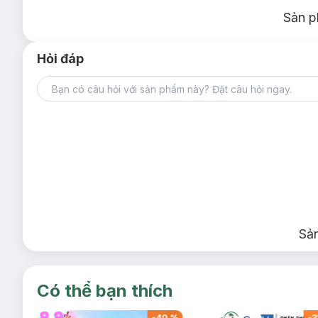
Sản p
Hỏi đáp
Sả
Có thể bạn thích
-
40
%
-
40
%
-
3