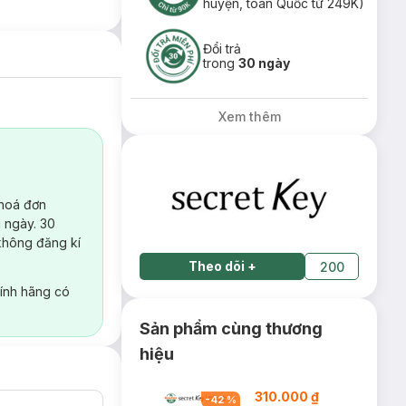
huyện, toàn Quốc từ 249K)
Đổi trả
trong
30 ngày
Xem thêm
 hoá đơn
 ngày. 30
không đăng kí
Theo dõi
+
200
ính hãng có
Sản phẩm cùng thương
hiệu
310.000 ₫
-
42
%