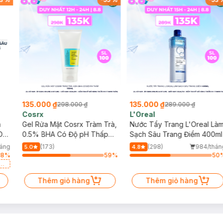
135.000 ₫
135.000 ₫
298.000 ₫
289.000 ₫
Cosrx
L'Oreal
h
Gel Rửa Mặt Cosrx Tràm Trà,
Nước Tẩy Trang L'Oreal Là
Da
0.5% BHA Có Độ pH Thấp
Sạch Sâu Trang Điểm 400ml
150ml
háng
(173)
(298)
984/thán
5.0
4.8
18
%
59
%
50
a
Thêm giỏ hàng
Thêm giỏ hàng