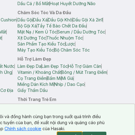
Dầu Cá / Bổ Mắt
Hoạt Huyết Dưỡng Não
Chăm Sóc Tóc Và Da Đầu
 Cushion
Dầu Gội
Dầu Xả
Dầu Gội Khô
Dầu Gội Xả 2in1
Bộ Gội Xả
Tẩy Tế Bào Chết Da Đầu
Mắt
Mặt Nạ / Kem Ủ Tóc
Serum / Dầu Dưỡng Tóc
t
Xịt Dưỡng Tóc
Thuốc Nhuộm Tóc
Sản Phẩm Tạo Kiểu Tóc
Lược
Máy Tạo Kiểu Tóc
Bộ Chăm Sóc Tóc
Hỗ Trợ Làm Đẹp
ất Nước
Làm Đẹp Da
Làm Đẹp Tóc
Hỗ Trợ Giảm Cân
ch Ứng
Vitamin / Khoáng Chất
Bông / Mút Trang Điểm
Cọ Trang Điểm
Bấm Mi
Mi Giả
Miếng Dán Kích Mí
Nhíp / Dao Cạo
 Cơ Địa
Giấy Thấm Dầu
Thời Trang Trẻ Em
op Nam
Áo Dây Trẻ Em
Áo Thun Trẻ Em
Áo Sát Nách Trẻ Em
Quần Short Trẻ Em
ôi và đồng hành cùng bạn trong suốt quá trình điều
ực tuyến của bạn, đề xuất nội dung và quảng cáo phù
cập
Chính sách cookie
của Hasaki.