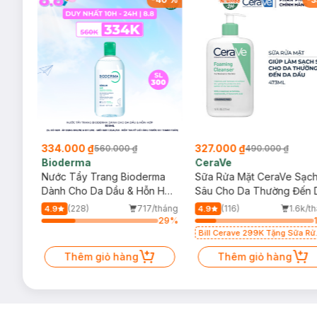
334.000 ₫
327.000 ₫
560.000 ₫
490.000 ₫
Bioderma
CeraVe
rma
Nước Tẩy Trang Bioderma
Sữa Rửa Mặt CeraVe Sạc
m
Dành Cho Da Dầu & Hỗn Hợp
Sâu Cho Da Thường Đến 
500ml
Dầu 473ml
/tháng
(228)
717/tháng
(116)
1.6k/t
4.9
4.9
57
%
29
%
Bill Cerave 299K Tặng Sữa Rử
Mặt Cerave 30ml (SL có hạn)
Thêm giỏ hàng
Thêm giỏ hàng