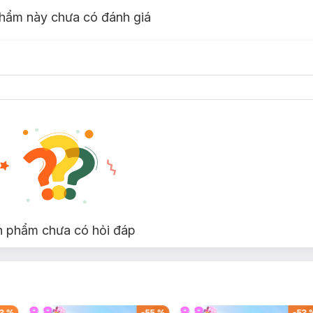
hẩm này chưa có đánh giá
n phẩm chưa có hỏi đáp
3
%
-
55
%
-
53