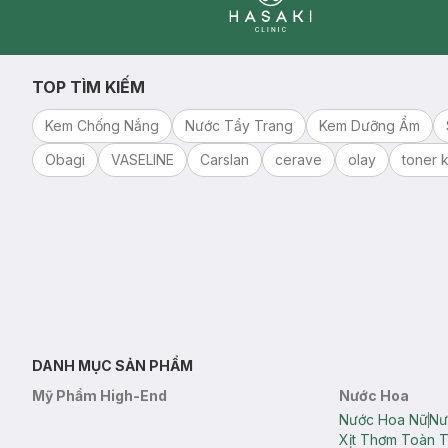
Clinic
TOP TÌM KIẾM
Kem Chống Nắng
Nước Tẩy Trang
Kem Dưỡng Ẩm
Obagi
VASELINE
Carslan
cerave
olay
toner k
DANH MỤC SẢN PHẨM
Mỹ Phẩm High-End
Nước Hoa
Nước Hoa Nữ
Nư
Xịt Thơm Toàn 