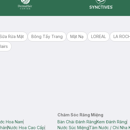
Synctives
Dermahair
Sữa Rửa Mặt
Bông Tẩy Trang
Mặt Nạ
LOREAL
LA ROC
lairs
Chăm Sóc Răng Miệng
ớc Hoa Nam
Bàn Chải Đánh Răng
Kem Đánh Răng
Thân
Nước Hoa Cao Cấp
Nước Súc Miệng
Tăm Nước / Chỉ Nha 