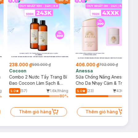
238.000 ₫
406.000 ₫
590.000 ₫
702.000 ₫
Cocoon
Anessa
m
Combo 2 Nước Tẩy Trang Bí
Sữa Chống Nắng Anessa
Đao Cocoon Làm Sạch &
Cho Da Nhạy Cảm & Trẻ Em
Giảm Dầu 500ml
60ml (Mới)
g
(57)
1.6k/tháng
(23)
436/tháng
5.0
5.0
%
80
%
64
%
Thêm giỏ hàng
Thêm giỏ hàng