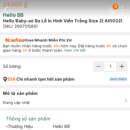
24.000 ₫
0
Dots
Cart Icon
Hello BB
Back Icon
Hello Baby-aó Ba Lỗ In Hình Viền Trắng Size 2( Al0022)
(SKU:
269701589
)
Giao Nhanh Miễn Phí 2H
Bạn muốn nhận hàng trước
10h
hôm nay. Đặt hàng trước
8h
và chọn
giao hàng
2H
ở bước thanh toán.
Xem chi tiết
Số lượng:
339
Chi nhánh tạm hết sản phẩm
Xem thêm
Mô tả sản phẩm
Đang cập nhật
Thông số sản phẩm
Thương Hiệu
Hello BB