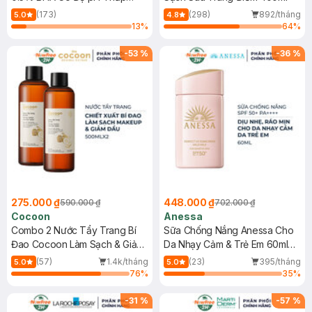
150ml
(173)
(298)
892/tháng
5.0
4.8
13
%
64
%
-
53
%
-
36
%
275.000 ₫
448.000 ₫
590.000 ₫
702.000 ₫
Cocoon
Anessa
Combo 2 Nước Tẩy Trang Bí
Sữa Chống Nắng Anessa Cho
Đao Cocoon Làm Sạch & Giảm
Da Nhạy Cảm & Trẻ Em 60ml
Dầu 500ml
(Mới)
(57)
1.4k/tháng
(23)
395/tháng
5.0
5.0
76
%
35
%
-
31
%
-
57
%