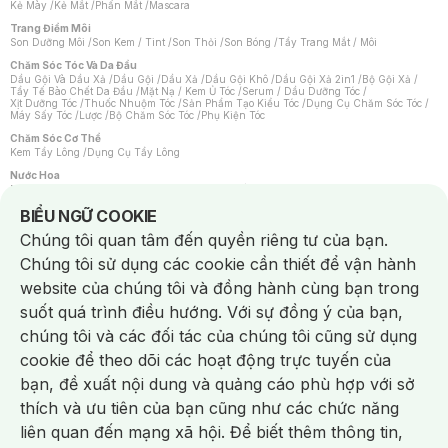
Kẻ Mày
/
Kẻ Mắt
/
Phấn Mắt
/
Mascara
Trang Điểm Môi
Son Dưỡng Môi
/
Son Kem / Tint
/
Son Thỏi
/
Son Bóng
/
Tẩy Trang Mắt / Môi
Chăm Sóc Tóc Và Da Đầu
Dầu Gội Và Dầu Xả
/
Dầu Gội
/
Dầu Xả
/
Dầu Gội Khô
/
Dầu Gội Xả 2in1
/
Bộ Gội Xả
/
Tẩy Tế Bào Chết Da Đầu
/
Mặt Nạ / Kem Ủ Tóc
/
Serum / Dầu Dưỡng Tóc
/
Xịt Dưỡng Tóc
/
Thuốc Nhuộm Tóc
/
Sản Phẩm Tạo Kiểu Tóc
/
Dụng Cụ Chăm Sóc Tóc
/
Máy Sấy Tóc
/
Lược
/
Bộ Chăm Sóc Tóc
/
Phụ Kiện Tóc
Chăm Sóc Cơ Thể
Kem Tẩy Lông
/
Dụng Cụ Tẩy Lông
Nước Hoa
Nước Hoa Nữ
/
Nước Hoa Nam
/
Nước Hoa Cao Cấp
/
Xịt Thơm Toàn Thân
/
Nước Hoa Vùng Kín
Notice about cookies usage
BIỂU NGỮ COOKIE
Chăm Sóc Cá Nhân
Chúng tôi quan tâm đến quyền riêng tư của bạn.
Chống Muỗi
/
Khẩu Trang
/
Máy Massage
/
Mặt Nạ Xông Hơi
/
Nước Rửa Tay
/
Sản Phẩm Chăm Sóc Khác
/
Bàn Chải Đánh Răng
/
Bàn Chải Điện
/
Chúng tôi sử dụng các cookie cần thiết để vận hành
Hỗ Trợ Trắng Răng
/
Kem Đánh Răng
/
Máy Tăm Nước
/
Nước Súc Miệng
/
Tăm / Chỉ Nha Khoa
/
Xịt Thơm Miệng
/
Dung Dịch Vệ Sinh
/
Dưỡng Vùng Kín
/
website của chúng tôi và đồng hành cùng bạn trong
Khăn Ướt Vệ Sinh Vùng Kín
/
Băng Vệ Sinh
/
Tampon
/
Bọt Cạo Râu
/
Dao Cạo Râu
/
Máy Cạo Râu
suốt quá trình điều hướng. Với sự đồng ý của bạn,
Vấn Đề Về Da
chúng tôi và các đối tác của chúng tôi cũng sử dụng
Da Dầu / Lỗ Chân Lông To
/
Da Khô / Mất Nước
/
Da Lão Hóa
/
Da Mụn
/
Da Nhạy Cảm / Kích Ứng
/
Da Xỉn Màu
/
Thâm / Nám / Tàn Nhang
/
cookie để theo dõi các hoạt động trực tuyến của
Quầng Thâm & Bọng Mắt
/
Sẹo
/
Viêm Da Cơ Địa
bạn, đề xuất nội dung và quảng cáo phù hợp với sở
Dụng Cụ / Phụ Kiện Chăm Sóc Da
Chat i
Bông Tẩy Trang
/
Khăn Lau Mặt Khô
/
Dụng Cụ / Máy Rửa Mặt
/
Máy Chăm Sóc Da
/
thích và ưu tiên của bạn cũng như các chức năng
Dụng Cụ Chăm Sóc Khác
liên quan đến mạng xã hội. Để biết thêm thông tin,