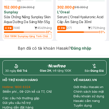
152.000 ₫
302.000 ₫
234.000 ₫
519.000 ₫
Sunplay
L'Oreal
Sữa Chống Nắng Sunplay Skin
Serum L'Oreal Hyaluronic Acid
Aqua Dưỡng Da Sáng Mịn 55g
Cấp Ẩm Sáng Da 30ml
(108)
454/tháng
(27)
275/tháng
4.9
4.9
48
%
65
%
Bill 199K Sunplay tặng Tinh Chất
Chống Nắng 7g trị giá 30K (SL có
hạn)
Bạn đã có tài khoản Hasaki?
Đăng nhập
return
nowfree
price
HỖ TRỢ KHÁCH HÀNG
VỀ HASAKI.VN
Hotline:
1800 6324
Giới thiệu Hasaki.vn
(Miễn phí , 08-22h kể cả T7, CN)
Chính sách bảo mật
Điều khoản sử dụng
Các câu hỏi thường gặp
Hasaki cẩm nang
Gửi yêu cầu hỗ trợ
Tuyển dụng
Hướng dẫn đặt hàng