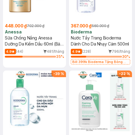
448.000 ₫
367.000 ₫
702.000 ₫
560.000 ₫
Anessa
Bioderma
Sữa Chống Nắng Anessa
Nước Tẩy Trang Bioderma
Dưỡng Da Kiềm Dầu 60ml (Bản
Dành Cho Da Nhạy Cảm 500ml
Mới)
(44)
481/tháng
(228)
796/tháng
4.9
4.9
35
%
30
%
Bill 399k Bioderma Tặng Bông
Tẩy Trang Hộp 50 Miếng (SL có
hạn)
-
39
%
-
22
%