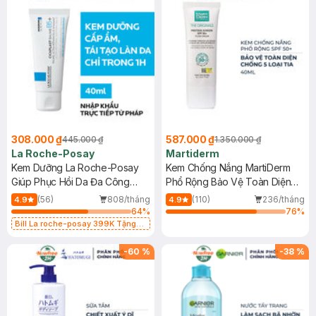
308.000 ₫
587.000 ₫
445.000 ₫
1.350.000 ₫
La Roche-Posay
Martiderm
Kem Dưỡng La Roche-Posay
Kem Chống Nắng MartiDerm
Giúp Phục Hồi Da Đa Công
Phổ Rộng Bảo Vệ Toàn Diện
Dụng 40ml
40ml
(56)
808/tháng
(110)
236/tháng
4.9
4.9
64
%
76
%
Bill La roche-posay 399K Tặng
Gel rửa mặt da dầu nhạy cảm 50ml
(SL có hạn)
-
60
%
-
38
%