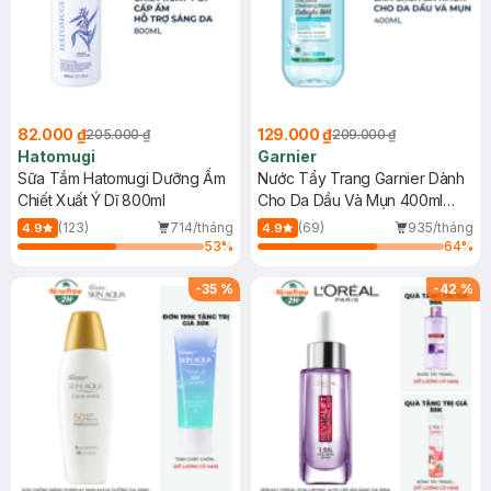
82.000 ₫
129.000 ₫
205.000 ₫
209.000 ₫
Hatomugi
Garnier
Sữa Tắm Hatomugi Dưỡng Ẩm
Nước Tẩy Trang Garnier Dành
Chiết Xuất Ý Dĩ 800ml
Cho Da Dầu Và Mụn 400ml
(Mới)
(123)
714/tháng
(69)
935/tháng
4.9
4.9
53
%
64
%
-
35
%
-
42
%