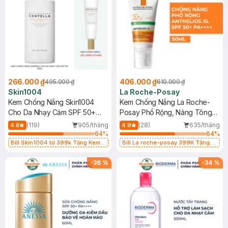
266.000 ₫
406.000 ₫
495.000 ₫
610.000 ₫
Skin1004
La Roche-Posay
Kem Chống Nắng Skin1004
Kem Chống Nắng La Roche-
Cho Da Nhạy Cảm SPF 50+
Posay Phổ Rộng, Nâng Tông
50ml
Kiềm Dầu 50ml
(119)
905/tháng
(28)
635/tháng
4.8
4.9
64
%
64
%
Bill Skin1004 từ 399k Tặng Kem
Bill La roche-posay 399K Tặng
Chống Nắng Cho Da Nhạy Cảm
Gel rửa mặt da dầu nhạy cảm 50ml
SPF 50+ 20ml (SL Có Hạn)
(SL có hạn)
-
36
%
-
34
%