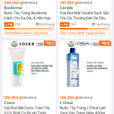
344.000 ₫
381.000 ₫
560.000 ₫
490.000 ₫
Bioderma
CeraVe
Nước Tẩy Trang Bioderma
Sữa Rửa Mặt CeraVe Sạch Sâu
Dành Cho Da Dầu & Hỗn Hợp
Cho Da Thường Đến Da Dầu
500ml
473ml
(228)
696/tháng
(116)
1.4k/tháng
4.9
4.9
25
%
64
%
Bill 399k Bioderma Tặng Bông
Bill Cerave 299K Tặng Sữa Rửa
Tẩy Trang Hộp 50 Miếng (SL có
Mặt Cerave 30ml (SL có hạn)
hạn)
-
53
%
-
48
%
139.000 ₫
149.000 ₫
298.000 ₫
289.000 ₫
Cosrx
L'Oreal
Gel Rửa Mặt Cosrx Tràm Trà,
Nước Tẩy Trang L'Oreal Làm
0.5% BHA Có Độ pH Thấp
Sạch Sâu Trang Điểm 400ml