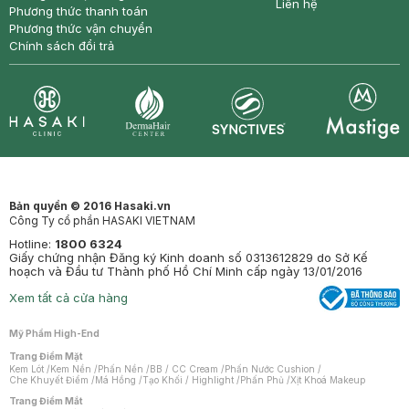
Liên hệ
Phương thức thanh toán
Phương thức vận chuyển
Chính sách đổi trả
Synctives
Clinic
Dermahair
Mastige
Bản quyền © 2016 Hasaki.vn
Công Ty cổ phần HASAKI VIETNAM
Hotline:
1800 6324
Giấy chứng nhận Đăng ký Kinh doanh số 0313612829 do Sở Kế
hoạch và Đầu tư Thành phố Hồ Chí Minh cấp ngày 13/01/2016
Xem tất cả cửa hàng
Mỹ Phẩm High-End
Trang Điểm Mặt
Kem Lót
/
Kem Nền
/
Phấn Nền
/
BB / CC Cream
/
Phấn Nước Cushion
/
Che Khuyết Điểm
/
Má Hồng
/
Tạo Khối / Highlight
/
Phấn Phủ
/
Xịt Khoá Makeup
Trang Điểm Mắt