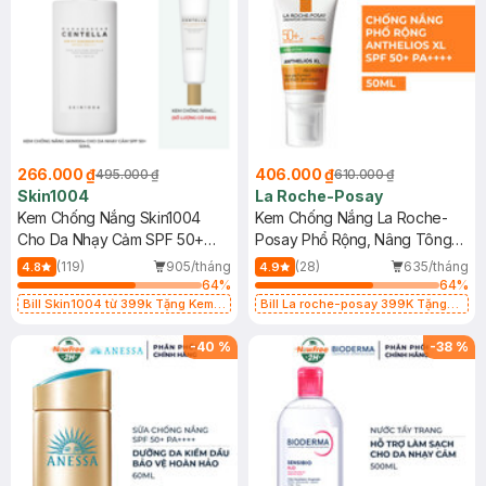
266.000 ₫
406.000 ₫
495.000 ₫
610.000 ₫
Skin1004
La Roche-Posay
Kem Chống Nắng Skin1004
Kem Chống Nắng La Roche-
Cho Da Nhạy Cảm SPF 50+
Posay Phổ Rộng, Nâng Tông
50ml
Kiềm Dầu 50ml
(119)
905/tháng
(28)
635/tháng
4.8
4.9
64
%
64
%
Bill Skin1004 từ 399k Tặng Kem
Bill La roche-posay 399K Tặng
Chống Nắng Cho Da Nhạy Cảm
Gel rửa mặt da dầu nhạy cảm 50ml
SPF 50+ 20ml (SL Có Hạn)
(SL có hạn)
-
40
%
-
38
%