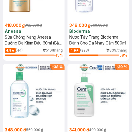
418.000 ₫
348.000 ₫
702.000 ₫
560.000 ₫
Anessa
Bioderma
Sữa Chống Nắng Anessa
Nước Tẩy Trang Bioderma
Dưỡng Da Kiềm Dầu 60ml (Bản
Dành Cho Da Nhạy Cảm 500ml
Mới)
(44)
516/tháng
(228)
839/tháng
4.9
4.9
45
%
58
%
-
38
%
-
30
%
348.000 ₫
341.000 ₫
560.000 ₫
490.000 ₫