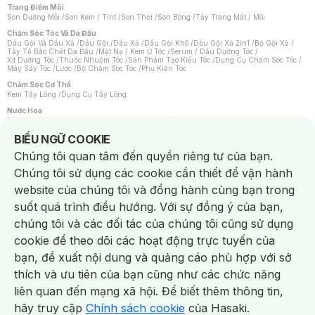
Trang Điểm Môi
Son Dưỡng Môi
/
Son Kem / Tint
/
Son Thỏi
/
Son Bóng
/
Tẩy Trang Mắt / Môi
Chăm Sóc Tóc Và Da Đầu
Dầu Gội Và Dầu Xả
/
Dầu Gội
/
Dầu Xả
/
Dầu Gội Khô
/
Dầu Gội Xả 2in1
/
Bộ Gội Xả
/
Tẩy Tế Bào Chết Da Đầu
/
Mặt Nạ / Kem Ủ Tóc
/
Serum / Dầu Dưỡng Tóc
/
Xịt Dưỡng Tóc
/
Thuốc Nhuộm Tóc
/
Sản Phẩm Tạo Kiểu Tóc
/
Dụng Cụ Chăm Sóc Tóc
/
Máy Sấy Tóc
/
Lược
/
Bộ Chăm Sóc Tóc
/
Phụ Kiện Tóc
Chăm Sóc Cơ Thể
Kem Tẩy Lông
/
Dụng Cụ Tẩy Lông
Nước Hoa
Nước Hoa Nữ
/
Nước Hoa Nam
/
Nước Hoa Cao Cấp
/
Xịt Thơm Toàn Thân
/
Nước Hoa Vùng Kín
Notice about cookies usage
BIỂU NGỮ COOKIE
Chăm Sóc Cá Nhân
Chúng tôi quan tâm đến quyền riêng tư của bạn.
Chống Muỗi
/
Khẩu Trang
/
Máy Massage
/
Mặt Nạ Xông Hơi
/
Nước Rửa Tay
/
Sản Phẩm Chăm Sóc Khác
/
Bàn Chải Đánh Răng
/
Bàn Chải Điện
/
Chúng tôi sử dụng các cookie cần thiết để vận hành
Hỗ Trợ Trắng Răng
/
Kem Đánh Răng
/
Máy Tăm Nước
/
Nước Súc Miệng
/
Tăm / Chỉ Nha Khoa
/
Xịt Thơm Miệng
/
Dung Dịch Vệ Sinh
/
Dưỡng Vùng Kín
/
website của chúng tôi và đồng hành cùng bạn trong
Khăn Ướt Vệ Sinh Vùng Kín
/
Băng Vệ Sinh
/
Tampon
/
Bọt Cạo Râu
/
Dao Cạo Râu
/
Máy Cạo Râu
suốt quá trình điều hướng. Với sự đồng ý của bạn,
Vấn Đề Về Da
chúng tôi và các đối tác của chúng tôi cũng sử dụng
Da Dầu / Lỗ Chân Lông To
/
Da Khô / Mất Nước
/
Da Lão Hóa
/
Da Mụn
/
Da Nhạy Cảm / Kích Ứng
/
Da Xỉn Màu
/
Thâm / Nám / Tàn Nhang
/
cookie để theo dõi các hoạt động trực tuyến của
Quầng Thâm & Bọng Mắt
/
Sẹo
/
Viêm Da Cơ Địa
bạn, đề xuất nội dung và quảng cáo phù hợp với sở
Dụng Cụ / Phụ Kiện Chăm Sóc Da
Chat i
Bông Tẩy Trang
/
Khăn Lau Mặt Khô
/
Dụng Cụ / Máy Rửa Mặt
/
Máy Chăm Sóc Da
/
thích và ưu tiên của bạn cũng như các chức năng
Dụng Cụ Chăm Sóc Khác
liên quan đến mạng xã hội. Để biết thêm thông tin,
hãy truy cập
Chính sách cookie
của Hasaki.