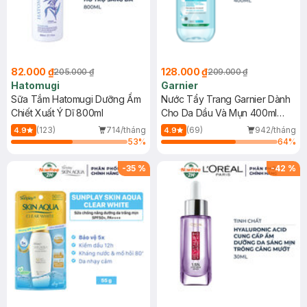
82.000 ₫
128.000 ₫
205.000 ₫
209.000 ₫
Hatomugi
Garnier
Sữa Tắm Hatomugi Dưỡng Ẩm
Nước Tẩy Trang Garnier Dành
Chiết Xuất Ý Dĩ 800ml
Cho Da Dầu Và Mụn 400ml
(Mới)
(123)
714/tháng
(69)
942/tháng
4.9
4.9
53
%
64
%
-
35
%
-
42
%