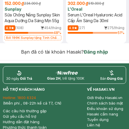
152.000 ₫
302.000 ₫
234.000 ₫
519.000 ₫
Sunplay
L'Oreal
Sữa Chống Nắng Sunplay Skin
Serum L'Oreal Hyaluronic Acid
Aqua Dưỡng Da Sáng Mịn 55g
Cấp Ẩm Sáng Da 30ml
(108)
454/tháng
(27)
275/tháng
4.9
4.9
48
%
51
%
Bill 199K Sunplay tặng Tinh Chất
Chống Nắng 7g trị giá 30K (SL có
hạn)
Bạn đã có tài khoản Hasaki?
Đăng nhập
return
nowfree
price
HỖ TRỢ KHÁCH HÀNG
VỀ HASAKI.VN
Hotline:
1800 6324
Giới thiệu Hasaki.vn
(Miễn phí , 08-22h kể cả T7, CN)
Chính sách bảo mật
Điều khoản sử dụng
Các câu hỏi thường gặp
Hasaki cẩm nang
Gửi yêu cầu hỗ trợ
Tuyển dụng
Hướng dẫn đặt hàng
Liên hệ
Phương thức thanh toán