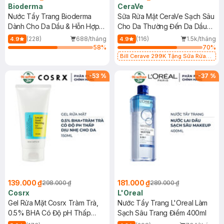
Bioderma
CeraVe
Nước Tẩy Trang Bioderma
Sữa Rửa Mặt CeraVe Sạch Sâu
Dành Cho Da Dầu & Hỗn Hợp
Cho Da Thường Đến Da Dầu
500ml
473ml
(228)
688/tháng
(116)
1.5k/tháng
4.9
4.9
58
%
70
%
Bill Cerave 299K Tặng Sữa Rửa
Mặt Cerave 30ml (SL có hạn)
-
53
%
-
37
%
139.000 ₫
181.000 ₫
298.000 ₫
289.000 ₫
Cosrx
L'Oreal
Gel Rửa Mặt Cosrx Tràm Trà,
Nước Tẩy Trang L'Oreal Làm
0.5% BHA Có Độ pH Thấp
Sạch Sâu Trang Điểm 400ml
150ml