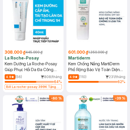
308.000 ₫
601.000 ₫
445.000 ₫
1.350.000 ₫
La Roche-Posay
Martiderm
Kem Dưỡng La Roche-Posay
Kem Chống Nắng MartiDerm
Giúp Phục Hồi Da Đa Công
Phổ Rộng Bảo Vệ Toàn Diện
Dụng 40ml
40ml
(56)
808/tháng
(110)
231/tháng
4.9
4.9
64
%
62
%
Bill La roche-posay 399K Tặng
Gel rửa mặt da dầu nhạy cảm 50ml
(SL có hạn)
-
60
%
-
39
%