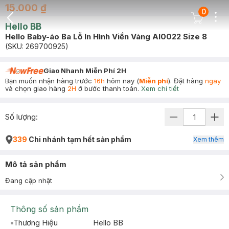
15.000 ₫
0
Dots
Cart Icon
Hello BB
Back Icon
Hello Baby-áo Ba Lỗ In Hình Viền Vàng Al0022 Size 8
(SKU:
269700925
)
Giao Nhanh Miễn Phí 2H
Bạn muốn nhận hàng trước
16h
hôm nay (
Miễn phí
). Đặt hàng
ngay
và chọn giao hàng
2H
ở bước thanh toán.
Xem chi tiết
Số lượng:
339
Chi nhánh tạm hết sản phẩm
Xem thêm
Mô tả sản phẩm
Đang cập nhật
Thông số sản phẩm
Thương Hiệu
Hello BB