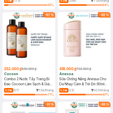
(173)
(298)
734/tháng
5.0
4.8
10
%
64
%
-
57
%
-
40
%
252.000 ₫
418.000 ₫
590.000 ₫
702.000 ₫
Cocoon
Anessa
Combo 2 Nước Tẩy Trang Bí
Sữa Chống Nắng Anessa Cho
Đao Cocoon Làm Sạch & Giảm
Da Nhạy Cảm & Trẻ Em 60ml
Dầu 500ml
(Mới)
(57)
1.5k/tháng
(23)
423/tháng
5.0
5.0
71
%
61
%
-
31
%
-
55
%