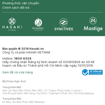
Phương thức vận chuyển
Chính sách đổi trả
Synctives
Clinic
Dermahair
Mastige
Bản quyền © 2016 Hasaki.vn
Công Ty cổ phần HASAKI VIETNAM
Hotline:
1800 6324
Giấy chứng nhận Đăng ký Kinh doanh số 0313612829 do Sở Kế
hoạch và Đầu tư Thành phố Hồ Chí Minh cấp ngày 13/01/2016
Xem tất cả cửa hàng
Mỹ Phẩm High-End
Trang Điểm Mặt
Kem Lót
/
Kem Nền
/
Phấn Nền
/
BB / CC Cream
/
Phấn Nước Cushion
/
Che Khuyết Điểm
/
Má Hồng
/
Tạo Khối / Highlight
/
Phấn Phủ
/
Xịt Khoá Makeup
Trang Điểm Mắt
Kẻ Mày
/
Kẻ Mắt
/
Phấn Mắt
/
Mascara