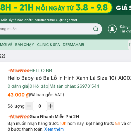
 Mặt
Tẩy tế bào chết
Bioderma
Nước Giặt
Bagsmart
Đăng 
Search icon
Tài kh
T
MỚI VỀ
BÁN CHẠY
CLINIC & SPA
DERMAHAIR
22)
HELLO BB
Hello Baby-aó Ba Lỗ In Hình Xanh Lá Size 10( Al00
0
đánh giá
|
0
Hỏi đáp
|
Mã sản phẩm:
269701544
43.000 ₫
(Đã bao gồm VAT)
Số lượng:
Giao Nhanh Miễn Phí 2H
Bạn muốn nhận hàng trước
10h
hôm nay. Đặt hàng trước
8h
và c
ở bước thanh toán.
Xem thêm