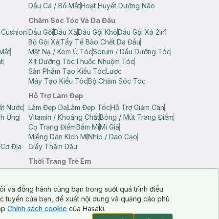
Dầu Cá / Bổ Mắt
Hoạt Huyết Dưỡng Não
Chăm Sóc Tóc Và Da Đầu
 Cushion
Dầu Gội
Dầu Xả
Dầu Gội Khô
Dầu Gội Xả 2in1
Bộ Gội Xả
Tẩy Tế Bào Chết Da Đầu
Mắt
Mặt Nạ / Kem Ủ Tóc
Serum / Dầu Dưỡng Tóc
t
Xịt Dưỡng Tóc
Thuốc Nhuộm Tóc
Sản Phẩm Tạo Kiểu Tóc
Lược
Máy Tạo Kiểu Tóc
Bộ Chăm Sóc Tóc
Hỗ Trợ Làm Đẹp
ất Nước
Làm Đẹp Da
Làm Đẹp Tóc
Hỗ Trợ Giảm Cân
ch Ứng
Vitamin / Khoáng Chất
Bông / Mút Trang Điểm
Cọ Trang Điểm
Bấm Mi
Mi Giả
Miếng Dán Kích Mí
Nhíp / Dao Cạo
 Cơ Địa
Giấy Thấm Dầu
Thời Trang Trẻ Em
op Nam
Áo Dây Trẻ Em
Áo Thun Trẻ Em
Áo Sát Nách Trẻ Em
Quần Short Trẻ Em
ôi và đồng hành cùng bạn trong suốt quá trình điều
ực tuyến của bạn, đề xuất nội dung và quảng cáo phù
cập
Chính sách cookie
của Hasaki.