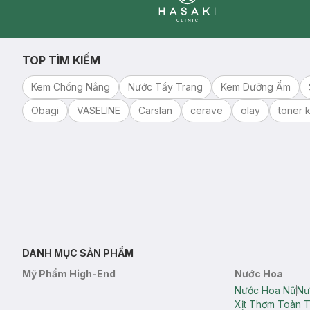
Clinic
TOP TÌM KIẾM
Kem Chống Nắng
Nước Tẩy Trang
Kem Dưỡng Ẩm
Obagi
VASELINE
Carslan
cerave
olay
toner k
DANH MỤC SẢN PHẨM
Mỹ Phẩm High-End
Nước Hoa
Nước Hoa Nữ
Nư
Xịt Thơm Toàn 