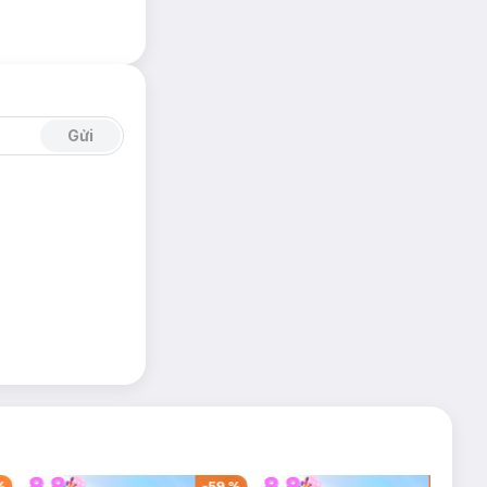
Gửi
%
-
59
%
-
40
%