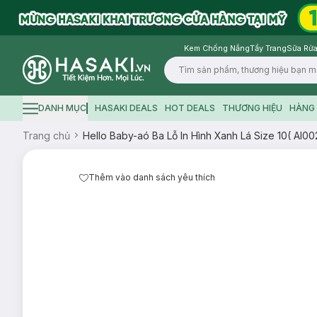
Kem Chống Nắng
Tẩy Trang
Sữa Rửa
Logo
DANH MỤC
HASAKI DEALS
HOT DEALS
THƯƠNG HIỆU
HÀNG 
Hamburger icon
Trang chủ
Hello Baby-aó Ba Lỗ In Hình Xanh Lá Size 10( Al00
Thêm vào danh sách yêu thích