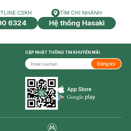
TLINE CSKH
TÌM CHI NHÁNH
HOTLINE CSKH
Tìm chi nhánh
00 6324
Hệ thống Hasaki
tín toàn cầu
CẬP NHẬT THÔNG TIN KHUYẾN MÃI
Đăng ký
Appstore icon
Goolge Play icon