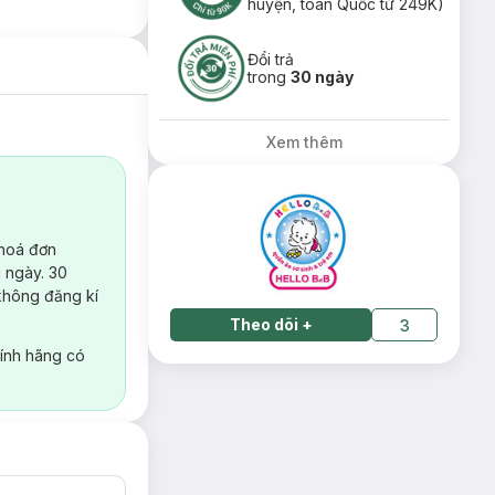
huyện, toàn Quốc từ 249K)
Đổi trả
trong
30 ngày
Xem thêm
 hoá đơn
 ngày. 30
không đăng kí
Theo dõi
+
3
ính hãng có