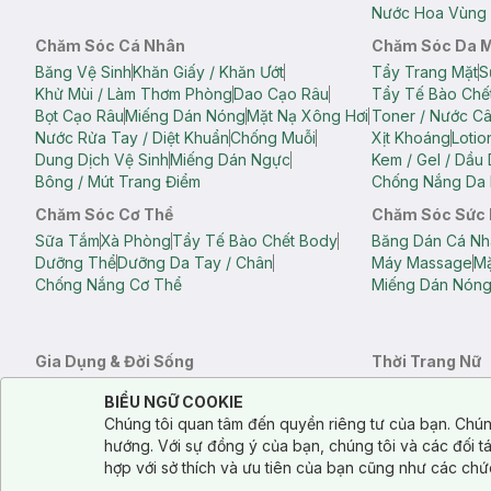
Nước Hoa Vùng 
Chăm Sóc Cá Nhân
Chăm Sóc Da 
Băng Vệ Sinh
Khăn Giấy / Khăn Ướt
Tẩy Trang Mặt
S
Khử Mùi / Làm Thơm Phòng
Dao Cạo Râu
Tẩy Tế Bào Chế
Bọt Cạo Râu
Miếng Dán Nóng
Mặt Nạ Xông Hơi
Toner / Nước C
Nước Rửa Tay / Diệt Khuẩn
Chống Muỗi
Xịt Khoáng
Lotio
Dung Dịch Vệ Sinh
Miếng Dán Ngực
Kem / Gel / Dầu
Bông / Mút Trang Điểm
Chống Nắng Da 
Chăm Sóc Cơ Thể
Chăm Sóc Sức
Sữa Tắm
Xà Phòng
Tẩy Tế Bào Chết Body
Băng Dán Cá Nh
Dưỡng Thể
Dưỡng Da Tay / Chân
Máy Massage
Mặ
Chống Nắng Cơ Thể
Miếng Dán Nón
Gia Dụng & Đời Sống
Thời Trang Nữ
Khăn Tắm
Bông Tắm / Phụ Kiện Tắm
Áo Crop Top N
Notice about cookies usage
Cookie Consent
BIỂU NGỮ COOKIE
Phụ Kiện Điện Thoại
Quạt Cầm Tay / Quạt Mini
Áo Thun Nữ
Áo 
Chúng tôi quan tâm đến quyền riêng tư của bạn. Chún
Khử Mùi / Làm Thơm Phòng
Nước Giặt
Nước Xả
Quần Lót Nữ
Quầ
hướng. Với sự đồng ý của bạn, chúng tôi và các đối 
Balo
Túi Xách
hợp với sở thích và ưu tiên của bạn cũng như các chứ
Balo Laptop
Balo Du Lịch
Túi Tote
Túi Đe