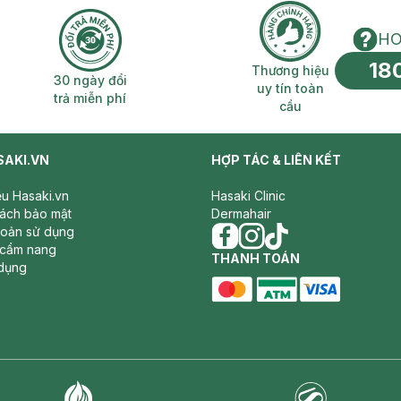
HO
18
n phí 2H
30 ngày đổi trả miễn phí
Thương hiệu uy 
Thương hiệu
30 ngày đổi
uy tín toàn
trả miễn phí
cầu
SAKI.VN
HỢP TÁC & LIÊN KẾT
iệu Hasaki.vn
Hasaki Clinic
sách bảo mật
Dermahair
hoản sử dụng
 cẩm nang
facebook
THANH TOÁN
instagram
tiktok
dụng
master card
ATM card
visa card