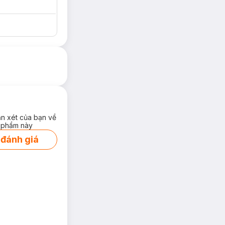
ận xét của bạn về
 phẩm này
 đánh giá