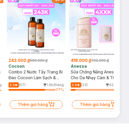
243.000 ₫
418.000 ₫
590.000 ₫
702.000 ₫
Cocoon
Anessa
m
Combo 2 Nước Tẩy Trang Bí
Sữa Chống Nắng Anessa
Đao Cocoon Làm Sạch &
Cho Da Nhạy Cảm & Trẻ Em
Giảm Dầu 500ml
60ml (Mới)
g
(57)
1.6k/tháng
(23)
423/tháng
5.0
5.0
%
77
%
10
%
Thêm giỏ hàng
Thêm giỏ hàng