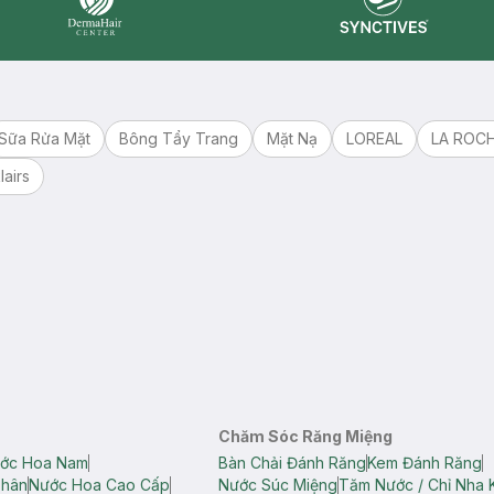
Synctives
Dermahair
Sữa Rửa Mặt
Bông Tẩy Trang
Mặt Nạ
LOREAL
LA ROC
lairs
Chăm Sóc Răng Miệng
ớc Hoa Nam
Bàn Chải Đánh Răng
Kem Đánh Răng
Thân
Nước Hoa Cao Cấp
Nước Súc Miệng
Tăm Nước / Chỉ Nha 