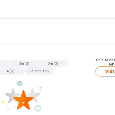
Chia sẻ nh
)
4
(
0
)
3
(
0
)
sản
Viết
1
(
0
)
Có hình ảnh