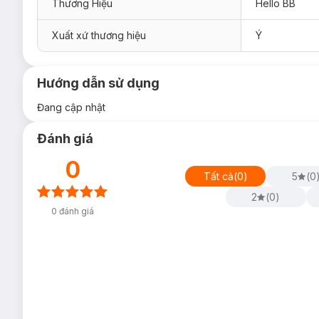
Thương Hiệu
Hello BB
Xuất xứ thương hiệu
Ý
Hướng dẫn sử dụng
Đang cập nhật
Đánh giá
0
Tất cả
(
0
)
5
(
0
2
(
0
)
0
đánh giá