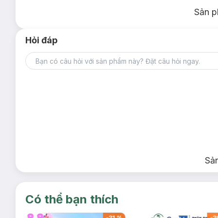
Sản p
Hỏi đáp
Sả
Có thể bạn thích
-
32
%
-
31
%
-
3