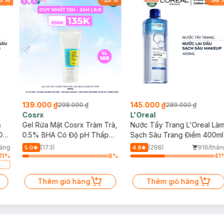
139.000 ₫
145.000 ₫
298.000 ₫
289.000 ₫
Cosrx
L'Oreal
h
Gel Rửa Mặt Cosrx Tràm Trà,
Nước Tẩy Trang L'Oreal Là
Da
0.5% BHA Có Độ pH Thấp
Sạch Sâu Trang Điểm 400ml
150ml
háng
(173)
(298)
916/thán
5.0
4.8
11
%
8
%
41
a
Thêm giỏ hàng
Thêm giỏ hàng