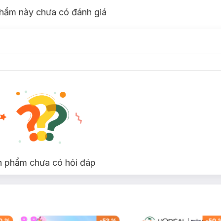
hẩm này chưa có đánh giá
n phẩm chưa có hỏi đáp
0
%
-
53
%
-
50