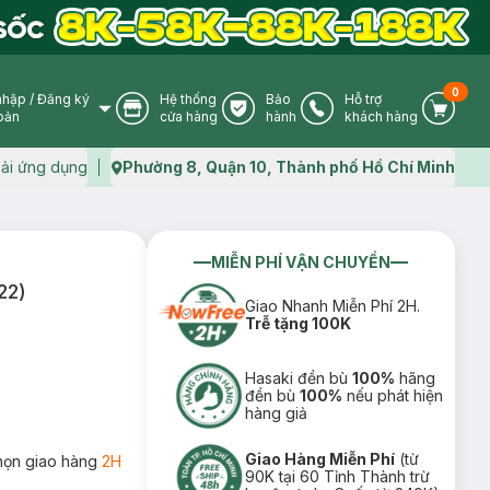
0
nhập
/
Đăng ký
Hệ thống
Bảo
Hỗ trợ
User Icon
Store Icon
Warranty Icon
Phone Icon
Cart I
oản
cửa hàng
hành
khách hàng
ải ứng dụng
Phường 8, Quận 10, Thành phố Hồ Chí Minh
Map icon
MIỄN PHÍ VẬN CHUYỂN
22)
Giao Nhanh Miễn Phí 2H.
Trễ tặng 100K
Hasaki đền bù
100%
hãng
đền bù
100%
nếu phát hiện
hàng giả
Giao Hàng Miễn Phí
(từ
họn giao hàng
2H
90K tại 60 Tỉnh Thành trừ