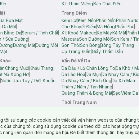
Kín
Xịt Thơm Miệng
Bàn Chải Điện
Mặt
Trang Điểm
ữa Rửa Mặt
Kem Lót
Kem Nền
Phấn Nền
Phấn Nước
t Da Mặt
Che Khuyết Điểm
Má Hồng
Phấn Phủ
ân Bằng Da
Serum / Tinh Chất
Xịt Khoá Makeup
Kẻ Mày
Kẻ Mắt
Phấn 
n / Sữa Dưỡng
Mascara
Son Dưỡng Môi
Son Kem / Tin
 Dưỡng
Dưỡng Mắt
Dưỡng Môi
Son Thỏi
Son Bóng
Bông Tẩy Trang
Mặt
Cọ Trang Điểm
Giấy Thấm Dầu
 Khỏe
Vấn Đề Về Da
ân
Chống Muỗi
Khẩu Trang
Da Dầu / Lỗ Chân Lông To
Da Khô / M
t Nạ Xông Hơi
Da Lão Hóa
Da Mụn
Da Nhạy Cảm / Kí
g
Nước Rửa Tay / Diệt Khuẩn
Da Nhạy Cảm / Kích Ứng
Da Xỉn Màu
Thâm / Nám / Tàn Nhang
Quầng Thâm & Bọng Mắt
Sẹo
Viêm Da
Thời Trang Nam
ữ
Áo Hai Dây Nữ
Áo Polo Nữ
Áo Polo Nam
Áo Thun Nam
Áo Tank T
Tank Top Nữ
Quần Dài Nữ
Quần Lót Nam
Quần Short Nam
g tôi sử dụng các cookie cần thiết để vận hành website của chúng t
n Short Nữ
tác của chúng tôi cũng sử dụng cookie để theo dõi các hoạt động tr
c năng liên quan đến mạng xã hội. Để biết thêm thông tin, hãy truy 
o Chéo
Túi Du Lịch