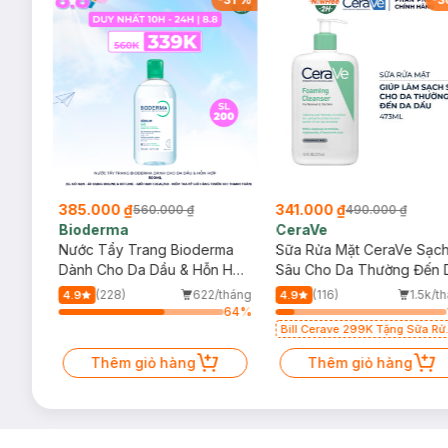
385.000 ₫
341.000 ₫
560.000 ₫
490.000 ₫
Bioderma
CeraVe
rma
Nước Tẩy Trang Bioderma
Sữa Rửa Mặt CeraVe Sạc
m
Dành Cho Da Dầu & Hỗn Hợp
Sâu Cho Da Thường Đến 
500ml
Dầu 473ml
/tháng
(228)
622/tháng
(116)
1.5k/t
4.9
4.9
64
%
64
%
Bill Cerave 299K Tặng Sữa Rử
Mặt Cerave 30ml (SL có hạn)
Thêm giỏ hàng
Thêm giỏ hàng