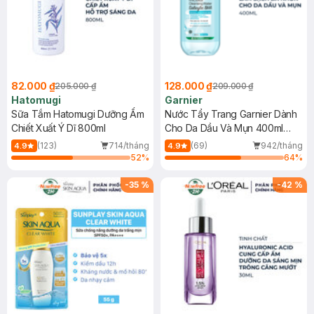
82.000 ₫
128.000 ₫
205.000 ₫
209.000 ₫
Hatomugi
Garnier
Sữa Tắm Hatomugi Dưỡng Ẩm
Nước Tẩy Trang Garnier Dành
Chiết Xuất Ý Dĩ 800ml
Cho Da Dầu Và Mụn 400ml
(Mới)
(123)
714/tháng
(69)
942/tháng
4.9
4.9
52
%
64
%
-
35
%
-
42
%