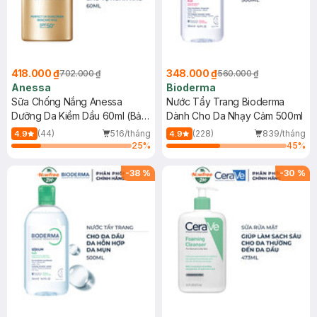
418.000 ₫
348.000 ₫
702.000 ₫
560.000 ₫
Anessa
Bioderma
Sữa Chống Nắng Anessa
Nước Tẩy Trang Bioderma
Dưỡng Da Kiềm Dầu 60ml (Bản
Dành Cho Da Nhạy Cảm 500ml
Mới)
(44)
516/tháng
(228)
839/tháng
4.9
4.9
25
%
45
%
-
38
%
-
30
%