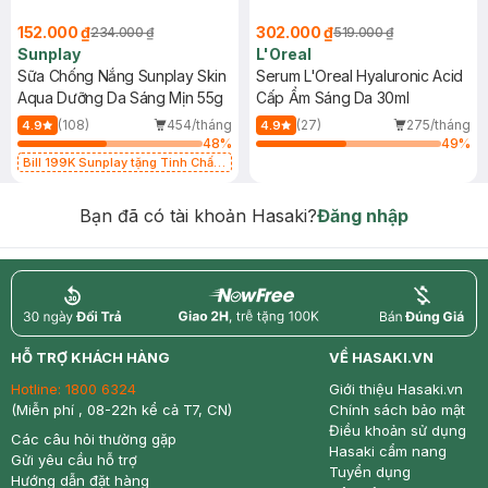
152.000 ₫
302.000 ₫
234.000 ₫
519.000 ₫
Sunplay
L'Oreal
Sữa Chống Nắng Sunplay Skin
Serum L'Oreal Hyaluronic Acid
Aqua Dưỡng Da Sáng Mịn 55g
Cấp Ẩm Sáng Da 30ml
(108)
454/tháng
(27)
275/tháng
4.9
4.9
48
%
49
%
Bill 199K Sunplay tặng Tinh Chất
Chống Nắng 7g trị giá 30K (SL có
hạn)
Bạn đã có tài khoản Hasaki?
Đăng nhập
return
nowfree
price
HỖ TRỢ KHÁCH HÀNG
VỀ HASAKI.VN
Hotline:
1800 6324
Giới thiệu Hasaki.vn
(Miễn phí , 08-22h kể cả T7, CN)
Chính sách bảo mật
Điều khoản sử dụng
Các câu hỏi thường gặp
Hasaki cẩm nang
Gửi yêu cầu hỗ trợ
Tuyển dụng
Hướng dẫn đặt hàng