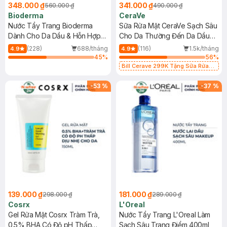
348.000 ₫
341.000 ₫
560.000 ₫
490.000 ₫
Bioderma
CeraVe
Nước Tẩy Trang Bioderma
Sữa Rửa Mặt CeraVe Sạch Sâu
Dành Cho Da Dầu & Hỗn Hợp
Cho Da Thường Đến Da Dầu
500ml
473ml
(228)
688/tháng
(116)
1.5k/tháng
4.9
4.9
45
%
56
%
Bill Cerave 299K Tặng Sữa Rửa
Mặt Cerave 30ml (SL có hạn)
-
53
%
-
37
%
139.000 ₫
181.000 ₫
298.000 ₫
289.000 ₫
Cosrx
L'Oreal
Gel Rửa Mặt Cosrx Tràm Trà,
Nước Tẩy Trang L'Oreal Làm
0.5% BHA Có Độ pH Thấp
Sạch Sâu Trang Điểm 400ml