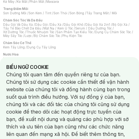
Kẻ Mày
/
Kẻ Mắt
/
Phấn Mắt
/
Mascara
Trang Điểm Môi
Son Dưỡng Môi
/
Son Kem / Tint
/
Son Thỏi
/
Son Bóng
/
Tẩy Trang Mắt / Môi
Chăm Sóc Tóc Và Da Đầu
Dầu Gội Và Dầu Xả
/
Dầu Gội
/
Dầu Xả
/
Dầu Gội Khô
/
Dầu Gội Xả 2in1
/
Bộ Gội Xả
/
Tẩy Tế Bào Chết Da Đầu
/
Mặt Nạ / Kem Ủ Tóc
/
Serum / Dầu Dưỡng Tóc
/
Xịt Dưỡng Tóc
/
Thuốc Nhuộm Tóc
/
Sản Phẩm Tạo Kiểu Tóc
/
Dụng Cụ Chăm Sóc Tóc
/
Máy Sấy Tóc
/
Lược
/
Bộ Chăm Sóc Tóc
/
Phụ Kiện Tóc
Chăm Sóc Cơ Thể
Kem Tẩy Lông
/
Dụng Cụ Tẩy Lông
Nước Hoa
Nước Hoa Nữ
/
Nước Hoa Nam
/
Nước Hoa Cao Cấp
/
Xịt Thơm Toàn Thân
/
Nước Hoa Vùng Kín
Notice about cookies usage
BIỂU NGỮ COOKIE
Chăm Sóc Cá Nhân
Chúng tôi quan tâm đến quyền riêng tư của bạn.
Chống Muỗi
/
Khẩu Trang
/
Máy Massage
/
Mặt Nạ Xông Hơi
/
Nước Rửa Tay
/
Sản Phẩm Chăm Sóc Khác
/
Bàn Chải Đánh Răng
/
Bàn Chải Điện
/
Chúng tôi sử dụng các cookie cần thiết để vận hành
Hỗ Trợ Trắng Răng
/
Kem Đánh Răng
/
Máy Tăm Nước
/
Nước Súc Miệng
/
Tăm / Chỉ Nha Khoa
/
Xịt Thơm Miệng
/
Dung Dịch Vệ Sinh
/
Dưỡng Vùng Kín
/
website của chúng tôi và đồng hành cùng bạn trong
Khăn Ướt Vệ Sinh Vùng Kín
/
Băng Vệ Sinh
/
Tampon
/
Bọt Cạo Râu
/
Dao Cạo Râu
/
Máy Cạo Râu
suốt quá trình điều hướng. Với sự đồng ý của bạn,
Vấn Đề Về Da
chúng tôi và các đối tác của chúng tôi cũng sử dụng
Da Dầu / Lỗ Chân Lông To
/
Da Khô / Mất Nước
/
Da Lão Hóa
/
Da Mụn
/
Da Nhạy Cảm / Kích Ứng
/
Da Xỉn Màu
/
Thâm / Nám / Tàn Nhang
/
cookie để theo dõi các hoạt động trực tuyến của
Quầng Thâm & Bọng Mắt
/
Sẹo
/
Viêm Da Cơ Địa
bạn, đề xuất nội dung và quảng cáo phù hợp với sở
Dụng Cụ / Phụ Kiện Chăm Sóc Da
Chat i
Bông Tẩy Trang
/
Khăn Lau Mặt Khô
/
Dụng Cụ / Máy Rửa Mặt
/
Máy Chăm Sóc Da
/
thích và ưu tiên của bạn cũng như các chức năng
Dụng Cụ Chăm Sóc Khác
liên quan đến mạng xã hội. Để biết thêm thông tin,