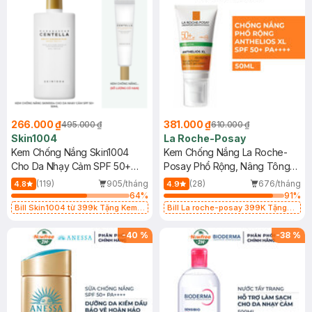
266.000 ₫
381.000 ₫
495.000 ₫
610.000 ₫
Skin1004
La Roche-Posay
Kem Chống Nắng Skin1004
Kem Chống Nắng La Roche-
Cho Da Nhạy Cảm SPF 50+
Posay Phổ Rộng, Nâng Tông
50ml
Kiềm Dầu 50ml
(119)
905/tháng
(28)
676/tháng
4.8
4.9
64
%
91
%
Bill Skin1004 từ 399k Tặng Kem
Bill La roche-posay 399K Tặng
Chống Nắng Cho Da Nhạy Cảm
Gel rửa mặt da dầu nhạy cảm 50ml
SPF 50+ 20ml (SL Có Hạn)
(SL có hạn)
-
40
%
-
38
%