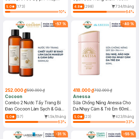
150ml
(173)
(298)
734/tháng
5.0
4.8
10
%
64
%
-
57
%
-
40
%
252.000 ₫
418.000 ₫
590.000 ₫
702.000 ₫
Cocoon
Anessa
Combo 2 Nước Tẩy Trang Bí
Sữa Chống Nắng Anessa Cho
Đao Cocoon Làm Sạch & Giảm
Da Nhạy Cảm & Trẻ Em 60ml
Dầu 500ml
(Mới)
(57)
1.5k/tháng
(23)
423/tháng
5.0
5.0
63
%
33
%
-
31
%
-
55
%