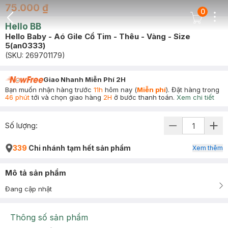
75.000 ₫
0
Dots
Cart Icon
Hello BB
Back Icon
Hello Baby - Aó Gile Cổ Tim - Thêu - Vàng - Size
5(an0333)
(SKU:
269701179
)
Giao Nhanh Miễn Phí 2H
Bạn muốn nhận hàng trước
11h
hôm nay (
Miễn phí
). Đặt hàng trong
46 phút
tới và chọn giao hàng
2H
ở bước thanh toán.
Xem chi tiết
Số lượng:
339
Chi nhánh tạm hết sản phẩm
Xem thêm
Mô tả sản phẩm
Đang cập nhật
Thông số sản phẩm