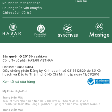
Liên hệ
Phương thức thanh toán
Phương thức vận chuyển
Chính sách đổi trả
Synctives
Clinic
Dermahair
Mastige
Bản quyền © 2016 Hasaki.vn
Công Ty cổ phần HASAKI VIETNAM
Hotline:
1800 6324
Giấy chứng nhận Đăng ký Kinh doanh số 0313612829 do Sở Kế
hoạch và Đầu tư Thành phố Hồ Chí Minh cấp ngày 13/01/2016
Xem tất cả cửa hàng
Mỹ Phẩm High-End
Trang Điểm Mặt
Kem Lót
/
Kem Nền
/
Phấn Nền
/
BB / CC Cream
/
Phấn Nước Cushion
/
Che Khuyết Điểm
/
Má Hồng
/
Tạo Khối / Highlight
/
Phấn Phủ
/
Xịt Khoá Makeup
Trang Điểm Mắt