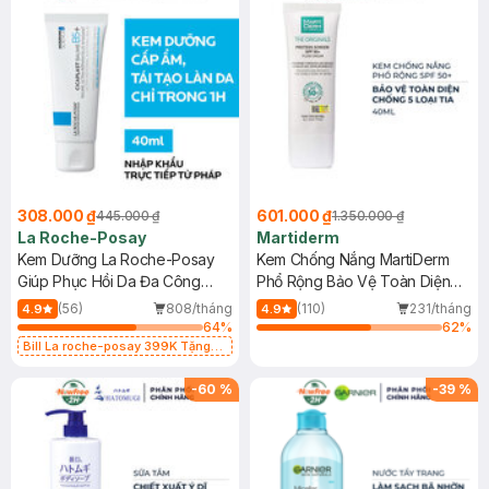
308.000 ₫
601.000 ₫
445.000 ₫
1.350.000 ₫
La Roche-Posay
Martiderm
Kem Dưỡng La Roche-Posay
Kem Chống Nắng MartiDerm
Giúp Phục Hồi Da Đa Công
Phổ Rộng Bảo Vệ Toàn Diện
Dụng 40ml
40ml
(56)
808/tháng
(110)
231/tháng
4.9
4.9
64
%
62
%
Bill La roche-posay 399K Tặng
Gel rửa mặt da dầu nhạy cảm 50ml
(SL có hạn)
-
60
%
-
39
%