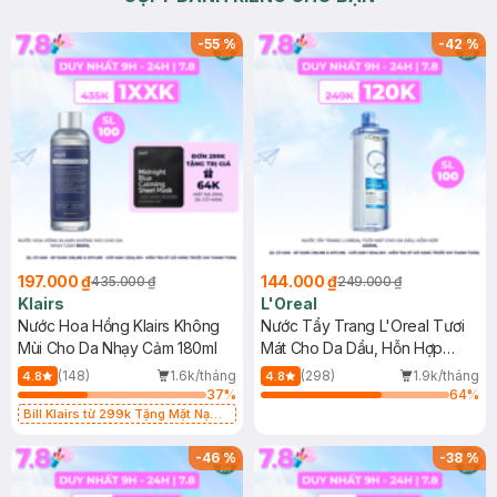
-
55
%
-
42
%
197.000 ₫
144.000 ₫
435.000 ₫
249.000 ₫
Klairs
L'Oreal
Nước Hoa Hồng Klairs Không
Nước Tẩy Trang L'Oreal Tươi
Mùi Cho Da Nhạy Cảm 180ml
Mát Cho Da Dầu, Hỗn Hợp
400ml
(148)
1.6k/tháng
(298)
1.9k/tháng
4.8
4.8
37
%
64
%
Bill Klairs từ 299k Tặng Mặt Nạ
Làm Dịu Da & Kiểm Soát Dầu Nhờn
25ml (SL Có Hạn)
-
46
%
-
38
%