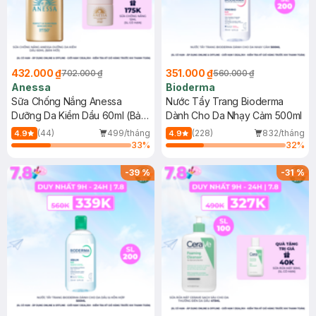
432.000 ₫
351.000 ₫
702.000 ₫
560.000 ₫
Anessa
Bioderma
Sữa Chống Nắng Anessa
Nước Tẩy Trang Bioderma
Dưỡng Da Kiềm Dầu 60ml (Bản
Dành Cho Da Nhạy Cảm 500ml
Mới)
(44)
499/tháng
(228)
832/tháng
4.9
4.9
33
%
32
%
-
39
%
-
31
%