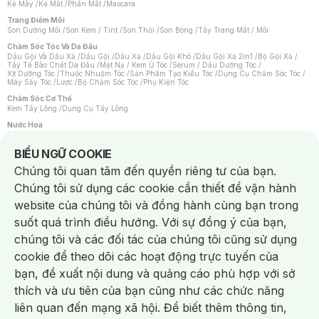
Kẻ Mày
/
Kẻ Mắt
/
Phấn Mắt
/
Mascara
Trang Điểm Môi
Son Dưỡng Môi
/
Son Kem / Tint
/
Son Thỏi
/
Son Bóng
/
Tẩy Trang Mắt / Môi
Chăm Sóc Tóc Và Da Đầu
Dầu Gội Và Dầu Xả
/
Dầu Gội
/
Dầu Xả
/
Dầu Gội Khô
/
Dầu Gội Xả 2in1
/
Bộ Gội Xả
/
Tẩy Tế Bào Chết Da Đầu
/
Mặt Nạ / Kem Ủ Tóc
/
Serum / Dầu Dưỡng Tóc
/
Xịt Dưỡng Tóc
/
Thuốc Nhuộm Tóc
/
Sản Phẩm Tạo Kiểu Tóc
/
Dụng Cụ Chăm Sóc Tóc
/
Máy Sấy Tóc
/
Lược
/
Bộ Chăm Sóc Tóc
/
Phụ Kiện Tóc
Chăm Sóc Cơ Thể
Kem Tẩy Lông
/
Dụng Cụ Tẩy Lông
Nước Hoa
Nước Hoa Nữ
/
Nước Hoa Nam
/
Nước Hoa Cao Cấp
/
Xịt Thơm Toàn Thân
/
Nước Hoa Vùng Kín
Notice about cookies usage
BIỂU NGỮ COOKIE
Chăm Sóc Cá Nhân
Chúng tôi quan tâm đến quyền riêng tư của bạn.
Chống Muỗi
/
Khẩu Trang
/
Máy Massage
/
Mặt Nạ Xông Hơi
/
Nước Rửa Tay
/
Sản Phẩm Chăm Sóc Khác
/
Bàn Chải Đánh Răng
/
Bàn Chải Điện
/
Chúng tôi sử dụng các cookie cần thiết để vận hành
Hỗ Trợ Trắng Răng
/
Kem Đánh Răng
/
Máy Tăm Nước
/
Nước Súc Miệng
/
Tăm / Chỉ Nha Khoa
/
Xịt Thơm Miệng
/
Dung Dịch Vệ Sinh
/
Dưỡng Vùng Kín
/
website của chúng tôi và đồng hành cùng bạn trong
Khăn Ướt Vệ Sinh Vùng Kín
/
Băng Vệ Sinh
/
Tampon
/
Bọt Cạo Râu
/
Dao Cạo Râu
/
Máy Cạo Râu
suốt quá trình điều hướng. Với sự đồng ý của bạn,
Vấn Đề Về Da
chúng tôi và các đối tác của chúng tôi cũng sử dụng
Da Dầu / Lỗ Chân Lông To
/
Da Khô / Mất Nước
/
Da Lão Hóa
/
Da Mụn
/
Da Nhạy Cảm / Kích Ứng
/
Da Xỉn Màu
/
Thâm / Nám / Tàn Nhang
/
cookie để theo dõi các hoạt động trực tuyến của
Quầng Thâm & Bọng Mắt
/
Sẹo
/
Viêm Da Cơ Địa
bạn, đề xuất nội dung và quảng cáo phù hợp với sở
Dụng Cụ / Phụ Kiện Chăm Sóc Da
Chat i
Bông Tẩy Trang
/
Khăn Lau Mặt Khô
/
Dụng Cụ / Máy Rửa Mặt
/
Máy Chăm Sóc Da
/
thích và ưu tiên của bạn cũng như các chức năng
Dụng Cụ Chăm Sóc Khác
liên quan đến mạng xã hội. Để biết thêm thông tin,