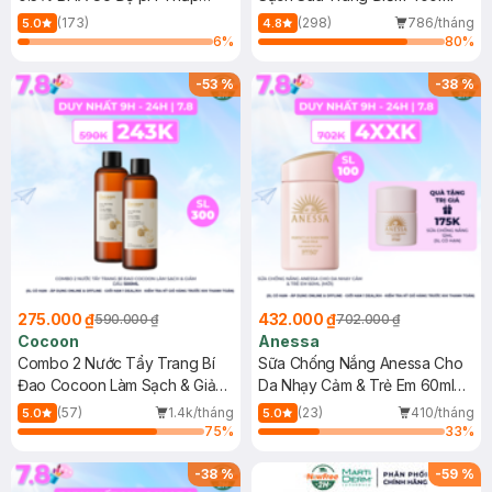
150ml
(173)
(298)
786/tháng
5.0
4.8
6
%
80
%
-
53
%
-
38
%
275.000 ₫
432.000 ₫
590.000 ₫
702.000 ₫
Cocoon
Anessa
Combo 2 Nước Tẩy Trang Bí
Sữa Chống Nắng Anessa Cho
Đao Cocoon Làm Sạch & Giảm
Da Nhạy Cảm & Trẻ Em 60ml
Dầu 500ml
(Mới)
(57)
1.4k/tháng
(23)
410/tháng
5.0
5.0
75
%
33
%
-
38
%
-
59
%