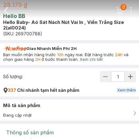
28.175 ₫
0
Dots
Cart Icon
Hello BB
Back Icon
Hello Baby- Aó Sát Nách Nút Vai In , Viền Trắng Size
2(al0024)
(SKU:
269700788
)
Giao Nhanh Miễn Phí 2H
Bạn muốn nhận hàng trước
10h
ngày mai. Đặt hàng trước
24h
và
chọn giao hàng
2H
ở bước thanh toán.
Xem chi tiết
Số lượng:
337
Chi nhánh tạm hết sản phẩm
Xem thêm
Mô tả sản phẩm
Đang cập nhật
Thông số sản phẩm