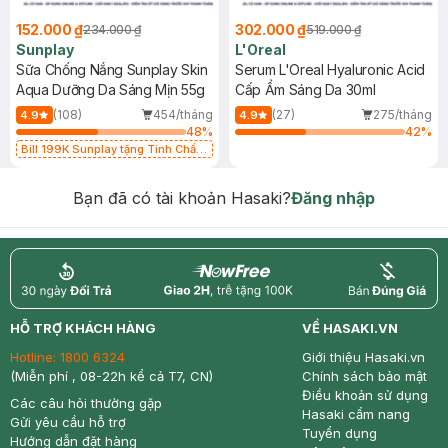
152.000 ₫
302.000 ₫
234.000 ₫
519.000 ₫
Sunplay
L'Oreal
Sữa Chống Nắng Sunplay Skin
Serum L'Oreal Hyaluronic Acid
Aqua Dưỡng Da Sáng Mịn 55g
Cấp Ẩm Sáng Da 30ml
(108)
454/tháng
(27)
275/tháng
4.9
4.9
48
%
42
%
Bill 199K Sunplay tặng Tinh Chất
Chống Nắng 7g trị giá 30K (SL có
hạn)
Bạn đã có tài khoản Hasaki?
Đăng nhập
return
nowfree
price
HỖ TRỢ KHÁCH HÀNG
VỀ HASAKI.VN
Hotline:
1800 6324
Giới thiệu Hasaki.vn
(Miễn phí , 08-22h kể cả T7, CN)
Chính sách bảo mật
Điều khoản sử dụng
Các câu hỏi thường gặp
Hasaki cẩm nang
Gửi yêu cầu hỗ trợ
Tuyển dụng
Hướng dẫn đặt hàng