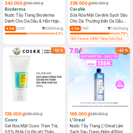
343.000 ₫
338.000 ₫
560.000 ₫
490.000 ₫
Bioderma
CeraVe
Nước Tẩy Trang Bioderma
Sữa Rửa Mặt CeraVe Sạch Sâu
Dành Cho Da Dầu & Hỗn Hợp
Cho Da Thường Đến Da Dầu
500ml
473ml
(228)
698/tháng
(116)
1.5k/tháng
4.9
4.9
43
%
79
%
Bill Cerave 299K Tặng Sữa Rửa
Mặt Cerave 30ml (SL có hạn)
-
53
%
-
42
%
139.000 ₫
169.000 ₫
298.000 ₫
289.000 ₫
Cosrx
L'Oreal
Gel Rửa Mặt Cosrx Tràm Trà,
Nước Tẩy Trang L'Oreal Làm
0.5% BHA Có Độ pH Thấp
Sạch Sâu Trang Điểm 400ml