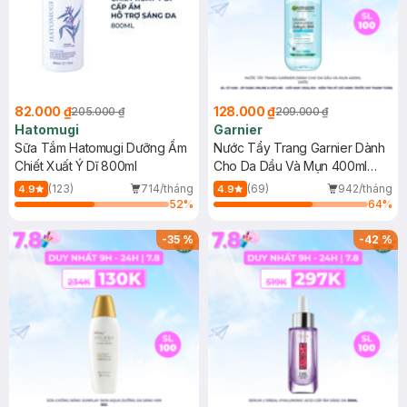
82.000 ₫
128.000 ₫
205.000 ₫
209.000 ₫
Hatomugi
Garnier
Sữa Tắm Hatomugi Dưỡng Ẩm
Nước Tẩy Trang Garnier Dành
Chiết Xuất Ý Dĩ 800ml
Cho Da Dầu Và Mụn 400ml
(Mới)
(123)
714/tháng
(69)
942/tháng
4.9
4.9
52
%
64
%
-
35
%
-
42
%