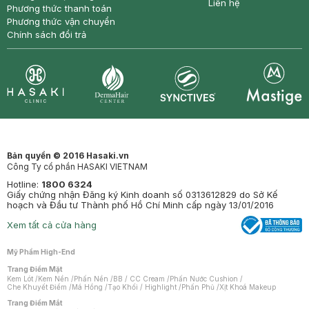
Liên hệ
Phương thức thanh toán
Phương thức vận chuyển
Chính sách đổi trả
Synctives
Clinic
Dermahair
Mastige
Bản quyền © 2016 Hasaki.vn
Công Ty cổ phần HASAKI VIETNAM
Hotline:
1800 6324
Giấy chứng nhận Đăng ký Kinh doanh số 0313612829 do Sở Kế
hoạch và Đầu tư Thành phố Hồ Chí Minh cấp ngày 13/01/2016
Xem tất cả cửa hàng
Mỹ Phẩm High-End
Trang Điểm Mặt
Kem Lót
/
Kem Nền
/
Phấn Nền
/
BB / CC Cream
/
Phấn Nước Cushion
/
Che Khuyết Điểm
/
Má Hồng
/
Tạo Khối / Highlight
/
Phấn Phủ
/
Xịt Khoá Makeup
Trang Điểm Mắt