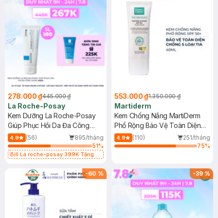
278.000 ₫
553.000 ₫
445.000 ₫
1.350.000 ₫
La Roche-Posay
Martiderm
Kem Dưỡng La Roche-Posay
Kem Chống Nắng MartiDerm
Giúp Phục Hồi Da Đa Công
Phổ Rộng Bảo Vệ Toàn Diện
Dụng 40ml
40ml
(56)
895/tháng
(110)
251/tháng
4.9
4.9
51
%
75
%
Bill La roche-posay 399K Tặng
Gel rửa mặt da dầu nhạy cảm 50ml
(SL có hạn)
-
60
%
-
39
%