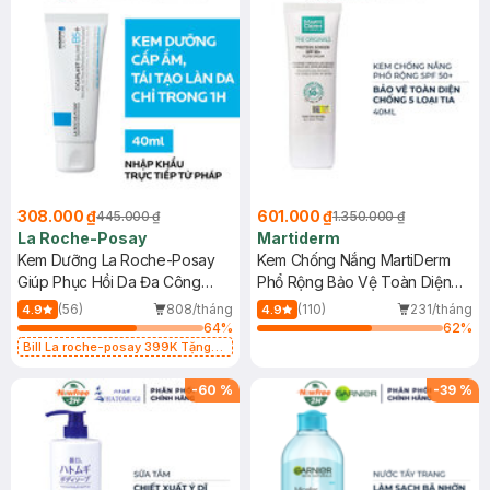
308.000 ₫
601.000 ₫
445.000 ₫
1.350.000 ₫
La Roche-Posay
Martiderm
Kem Dưỡng La Roche-Posay
Kem Chống Nắng MartiDerm
Giúp Phục Hồi Da Đa Công
Phổ Rộng Bảo Vệ Toàn Diện
Dụng 40ml
40ml
(56)
808/tháng
(110)
231/tháng
4.9
4.9
64
%
62
%
Bill La roche-posay 399K Tặng
Gel rửa mặt da dầu nhạy cảm 50ml
(SL có hạn)
-
60
%
-
39
%