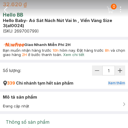
32.620 ₫
0
Dots
Cart Icon
Hello BB
Back Icon
Hello Baby- Aó Sát Nách Nút Vai In , Viền Vàng Size
3(al0024)
(SKU:
269700799
)
Giao Nhanh Miễn Phí 2H
Bạn muốn nhận hàng trước
10h
hôm nay. Đặt hàng trước
8h
và chọn
giao hàng
2H
ở bước thanh toán.
Xem chi tiết
Số lượng:
339
Chi nhánh tạm hết sản phẩm
Xem thêm
Mô tả sản phẩm
Đang cập nhật
Thông số sản phẩm