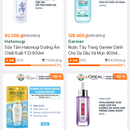
82.000 ₫
128.000 ₫
205.000 ₫
209.000 ₫
Hatomugi
Garnier
Sữa Tắm Hatomugi Dưỡng Ẩm
Nước Tẩy Trang Garnier Dành
Chiết Xuất Ý Dĩ 800ml
Cho Da Dầu Và Mụn 400ml
(Mới)
(123)
714/tháng
(69)
942/tháng
4.9
4.9
53
%
64
%
-
35
%
-
42
%