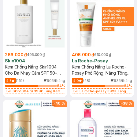
266.000 ₫
406.000 ₫
495.000 ₫
610.000 ₫
Skin1004
La Roche-Posay
Kem Chống Nắng Skin1004
Kem Chống Nắng La Roche-
Cho Da Nhạy Cảm SPF 50+
Posay Phổ Rộng, Nâng Tông
50ml
Kiềm Dầu 50ml
(119)
905/tháng
(28)
635/tháng
4.8
4.9
64
%
64
%
Bill Skin1004 từ 399k Tặng Kem
Bill La roche-posay 399K Tặng
Chống Nắng Cho Da Nhạy Cảm
Gel rửa mặt da dầu nhạy cảm 50ml
SPF 50+ 20ml (SL Có Hạn)
(SL có hạn)
-
40
%
-
38
%