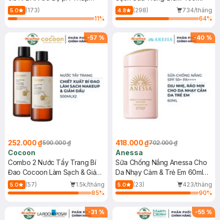
150ml
(173)
(298)
734/tháng
5.0
4.8
11
%
64
%
-
57
%
-
40
%
252.000 ₫
418.000 ₫
590.000 ₫
702.000 ₫
Cocoon
Anessa
Combo 2 Nước Tẩy Trang Bí
Sữa Chống Nắng Anessa Cho
Đao Cocoon Làm Sạch & Giảm
Da Nhạy Cảm & Trẻ Em 60ml
Dầu 500ml
(Mới)
(57)
1.5k/tháng
(23)
423/tháng
5.0
5.0
85
%
90
%
-
31
%
-
55
%