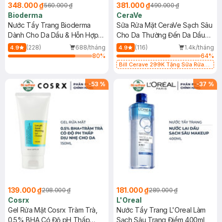
348.000 ₫
381.000 ₫
560.000 ₫
490.000 ₫
Bioderma
CeraVe
Nước Tẩy Trang Bioderma
Sữa Rửa Mặt CeraVe Sạch Sâu
Dành Cho Da Dầu & Hỗn Hợp
Cho Da Thường Đến Da Dầu
500ml
473ml
(228)
688/tháng
(116)
1.4k/tháng
4.9
4.9
80
%
64
%
Bill Cerave 299K Tặng Sữa Rửa
Mặt Cerave 30ml (SL có hạn)
-
53
%
-
37
%
139.000 ₫
181.000 ₫
298.000 ₫
289.000 ₫
Cosrx
L'Oreal
Gel Rửa Mặt Cosrx Tràm Trà,
Nước Tẩy Trang L'Oreal Làm
0.5% BHA Có Độ pH Thấp
Sạch Sâu Trang Điểm 400ml