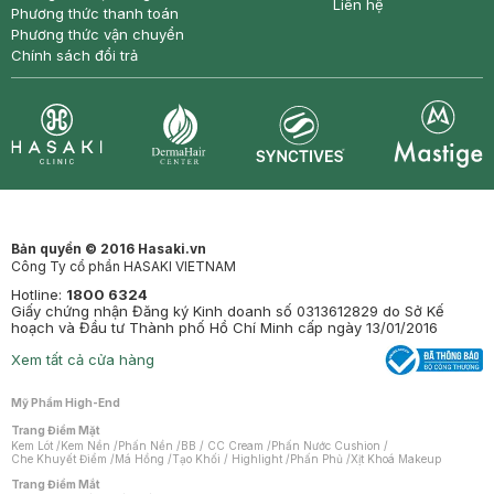
Liên hệ
Phương thức thanh toán
Phương thức vận chuyển
Chính sách đổi trả
Synctives
Clinic
Dermahair
Mastige
Bản quyền © 2016 Hasaki.vn
Công Ty cổ phần HASAKI VIETNAM
Hotline:
1800 6324
Giấy chứng nhận Đăng ký Kinh doanh số 0313612829 do Sở Kế
hoạch và Đầu tư Thành phố Hồ Chí Minh cấp ngày 13/01/2016
Xem tất cả cửa hàng
Mỹ Phẩm High-End
Trang Điểm Mặt
Kem Lót
/
Kem Nền
/
Phấn Nền
/
BB / CC Cream
/
Phấn Nước Cushion
/
Che Khuyết Điểm
/
Má Hồng
/
Tạo Khối / Highlight
/
Phấn Phủ
/
Xịt Khoá Makeup
Trang Điểm Mắt