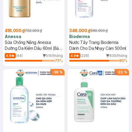
418.000 ₫
348.000 ₫
702.000 ₫
560.000 ₫
Anessa
Bioderma
Sữa Chống Nắng Anessa
Nước Tẩy Trang Bioderma
Dưỡng Da Kiềm Dầu 60ml (Bản
Dành Cho Da Nhạy Cảm 500ml
Mới)
(44)
516/tháng
(228)
839/tháng
4.9
4.9
75
%
80
%
-
38
%
-
22
%