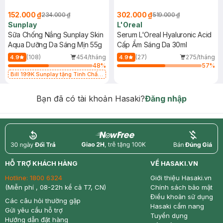
152.000 ₫
302.000 ₫
234.000 ₫
519.000 ₫
Sunplay
L'Oreal
Sữa Chống Nắng Sunplay Skin
Serum L'Oreal Hyaluronic Acid
Aqua Dưỡng Da Sáng Mịn 55g
Cấp Ẩm Sáng Da 30ml
(108)
454/tháng
(27)
275/tháng
4.9
4.9
48
%
57
%
Bill 199K Sunplay tặng Tinh Chất
Chống Nắng 7g trị giá 30K (SL có
hạn)
Bạn đã có tài khoản Hasaki?
Đăng nhập
return
nowfree
price
HỖ TRỢ KHÁCH HÀNG
VỀ HASAKI.VN
Hotline:
1800 6324
Giới thiệu Hasaki.vn
(Miễn phí , 08-22h kể cả T7, CN)
Chính sách bảo mật
Điều khoản sử dụng
Các câu hỏi thường gặp
Hasaki cẩm nang
Gửi yêu cầu hỗ trợ
Tuyển dụng
Hướng dẫn đặt hàng