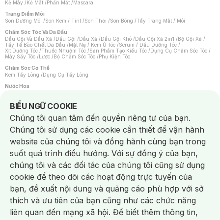
Kẻ Mày
/
Kẻ Mắt
/
Phấn Mắt
/
Mascara
Trang Điểm Môi
Son Dưỡng Môi
/
Son Kem / Tint
/
Son Thỏi
/
Son Bóng
/
Tẩy Trang Mắt / Môi
Chăm Sóc Tóc Và Da Đầu
Dầu Gội Và Dầu Xả
/
Dầu Gội
/
Dầu Xả
/
Dầu Gội Khô
/
Dầu Gội Xả 2in1
/
Bộ Gội Xả
/
Tẩy Tế Bào Chết Da Đầu
/
Mặt Nạ / Kem Ủ Tóc
/
Serum / Dầu Dưỡng Tóc
/
Xịt Dưỡng Tóc
/
Thuốc Nhuộm Tóc
/
Sản Phẩm Tạo Kiểu Tóc
/
Dụng Cụ Chăm Sóc Tóc
/
Máy Sấy Tóc
/
Lược
/
Bộ Chăm Sóc Tóc
/
Phụ Kiện Tóc
Chăm Sóc Cơ Thể
Kem Tẩy Lông
/
Dụng Cụ Tẩy Lông
Nước Hoa
Nước Hoa Nữ
/
Nước Hoa Nam
/
Nước Hoa Cao Cấp
/
Xịt Thơm Toàn Thân
/
Nước Hoa Vùng Kín
Notice about cookies usage
BIỂU NGỮ COOKIE
Chăm Sóc Cá Nhân
Chúng tôi quan tâm đến quyền riêng tư của bạn.
Chống Muỗi
/
Khẩu Trang
/
Máy Massage
/
Mặt Nạ Xông Hơi
/
Nước Rửa Tay
/
Sản Phẩm Chăm Sóc Khác
/
Bàn Chải Đánh Răng
/
Bàn Chải Điện
/
Chúng tôi sử dụng các cookie cần thiết để vận hành
Hỗ Trợ Trắng Răng
/
Kem Đánh Răng
/
Máy Tăm Nước
/
Nước Súc Miệng
/
Tăm / Chỉ Nha Khoa
/
Xịt Thơm Miệng
/
Dung Dịch Vệ Sinh
/
Dưỡng Vùng Kín
/
website của chúng tôi và đồng hành cùng bạn trong
Khăn Ướt Vệ Sinh Vùng Kín
/
Băng Vệ Sinh
/
Tampon
/
Bọt Cạo Râu
/
Dao Cạo Râu
/
Máy Cạo Râu
suốt quá trình điều hướng. Với sự đồng ý của bạn,
Vấn Đề Về Da
chúng tôi và các đối tác của chúng tôi cũng sử dụng
Da Dầu / Lỗ Chân Lông To
/
Da Khô / Mất Nước
/
Da Lão Hóa
/
Da Mụn
/
Da Nhạy Cảm / Kích Ứng
/
Da Xỉn Màu
/
Thâm / Nám / Tàn Nhang
/
cookie để theo dõi các hoạt động trực tuyến của
Quầng Thâm & Bọng Mắt
/
Sẹo
/
Viêm Da Cơ Địa
bạn, đề xuất nội dung và quảng cáo phù hợp với sở
Dụng Cụ / Phụ Kiện Chăm Sóc Da
Chat i
Bông Tẩy Trang
/
Khăn Lau Mặt Khô
/
Dụng Cụ / Máy Rửa Mặt
/
Máy Chăm Sóc Da
/
thích và ưu tiên của bạn cũng như các chức năng
Dụng Cụ Chăm Sóc Khác
liên quan đến mạng xã hội. Để biết thêm thông tin,