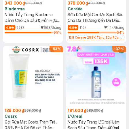
343.000 ₫
378.000 ₫
560.000 ₫
490.000 ₫
Bioderma
CeraVe
Nước Tẩy Trang Bioderma
Sữa Rửa Mặt CeraVe Sạch Sâu
Dành Cho Da Dầu & Hỗn Hợp
Cho Da Thường Đến Da Dầu
500ml
473ml
(228)
698/tháng
(116)
1.4k/tháng
4.9
4.9
95
%
64
%
Bill Cerave 299K Tặng Sữa Rửa
Mặt Cerave 30ml (SL có hạn)
-
53
%
-
37
%
139.000 ₫
181.000 ₫
298.000 ₫
289.000 ₫
Cosrx
L'Oreal
Gel Rửa Mặt Cosrx Tràm Trà,
Nước Tẩy Trang L'Oreal Làm
0.5% BHA Có Độ pH Thấp
Sạch Sâu Trang Điểm 400ml