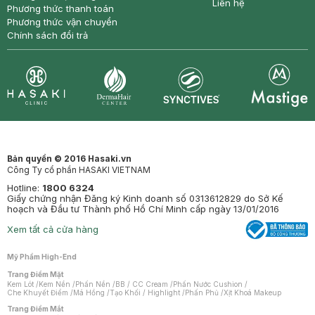
Liên hệ
Phương thức thanh toán
Phương thức vận chuyển
Chính sách đổi trả
Synctives
Clinic
Dermahair
Mastige
Bản quyền © 2016 Hasaki.vn
Công Ty cổ phần HASAKI VIETNAM
Hotline:
1800 6324
Giấy chứng nhận Đăng ký Kinh doanh số 0313612829 do Sở Kế
hoạch và Đầu tư Thành phố Hồ Chí Minh cấp ngày 13/01/2016
Xem tất cả cửa hàng
Mỹ Phẩm High-End
Trang Điểm Mặt
Kem Lót
/
Kem Nền
/
Phấn Nền
/
BB / CC Cream
/
Phấn Nước Cushion
/
Che Khuyết Điểm
/
Má Hồng
/
Tạo Khối / Highlight
/
Phấn Phủ
/
Xịt Khoá Makeup
Trang Điểm Mắt