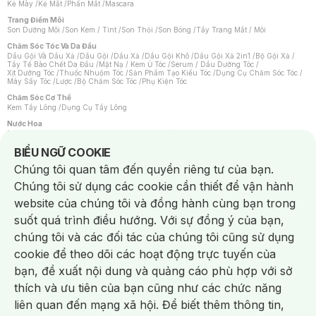
Kẻ Mày
/
Kẻ Mắt
/
Phấn Mắt
/
Mascara
Trang Điểm Môi
Son Dưỡng Môi
/
Son Kem / Tint
/
Son Thỏi
/
Son Bóng
/
Tẩy Trang Mắt / Môi
Chăm Sóc Tóc Và Da Đầu
Dầu Gội Và Dầu Xả
/
Dầu Gội
/
Dầu Xả
/
Dầu Gội Khô
/
Dầu Gội Xả 2in1
/
Bộ Gội Xả
/
Tẩy Tế Bào Chết Da Đầu
/
Mặt Nạ / Kem Ủ Tóc
/
Serum / Dầu Dưỡng Tóc
/
Xịt Dưỡng Tóc
/
Thuốc Nhuộm Tóc
/
Sản Phẩm Tạo Kiểu Tóc
/
Dụng Cụ Chăm Sóc Tóc
/
Máy Sấy Tóc
/
Lược
/
Bộ Chăm Sóc Tóc
/
Phụ Kiện Tóc
Chăm Sóc Cơ Thể
Kem Tẩy Lông
/
Dụng Cụ Tẩy Lông
Nước Hoa
Nước Hoa Nữ
/
Nước Hoa Nam
/
Nước Hoa Cao Cấp
/
Xịt Thơm Toàn Thân
/
Nước Hoa Vùng Kín
Notice about cookies usage
BIỂU NGỮ COOKIE
Chăm Sóc Cá Nhân
Chúng tôi quan tâm đến quyền riêng tư của bạn.
Chống Muỗi
/
Khẩu Trang
/
Máy Massage
/
Mặt Nạ Xông Hơi
/
Nước Rửa Tay
/
Sản Phẩm Chăm Sóc Khác
/
Bàn Chải Đánh Răng
/
Bàn Chải Điện
/
Chúng tôi sử dụng các cookie cần thiết để vận hành
Hỗ Trợ Trắng Răng
/
Kem Đánh Răng
/
Máy Tăm Nước
/
Nước Súc Miệng
/
Tăm / Chỉ Nha Khoa
/
Xịt Thơm Miệng
/
Dung Dịch Vệ Sinh
/
Dưỡng Vùng Kín
/
website của chúng tôi và đồng hành cùng bạn trong
Khăn Ướt Vệ Sinh Vùng Kín
/
Băng Vệ Sinh
/
Tampon
/
Bọt Cạo Râu
/
Dao Cạo Râu
/
Máy Cạo Râu
suốt quá trình điều hướng. Với sự đồng ý của bạn,
Vấn Đề Về Da
chúng tôi và các đối tác của chúng tôi cũng sử dụng
Da Dầu / Lỗ Chân Lông To
/
Da Khô / Mất Nước
/
Da Lão Hóa
/
Da Mụn
/
Da Nhạy Cảm / Kích Ứng
/
Da Xỉn Màu
/
Thâm / Nám / Tàn Nhang
/
cookie để theo dõi các hoạt động trực tuyến của
Quầng Thâm & Bọng Mắt
/
Sẹo
/
Viêm Da Cơ Địa
bạn, đề xuất nội dung và quảng cáo phù hợp với sở
Dụng Cụ / Phụ Kiện Chăm Sóc Da
Chat i
Bông Tẩy Trang
/
Khăn Lau Mặt Khô
/
Dụng Cụ / Máy Rửa Mặt
/
Máy Chăm Sóc Da
/
thích và ưu tiên của bạn cũng như các chức năng
Dụng Cụ Chăm Sóc Khác
liên quan đến mạng xã hội. Để biết thêm thông tin,