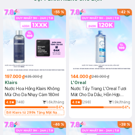
-
55
%
-
42
%
197.000 ₫
144.000 ₫
435.000 ₫
249.000 ₫
Klairs
L'Oreal
Nước Hoa Hồng Klairs Không
Nước Tẩy Trang L'Oreal Tươi
Mùi Cho Da Nhạy Cảm 180ml
Mát Cho Da Dầu, Hỗn Hợp
400ml
(148)
1.6k/tháng
(298)
1.9k/tháng
4.8
4.8
84
%
64
%
Bill Klairs từ 299k Tặng Mặt Nạ
Làm Dịu Da & Kiểm Soát Dầu Nhờn
25ml (SL Có Hạn)
-
46
%
-
38
%