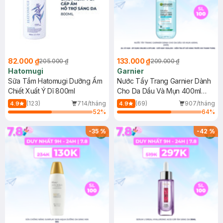
82.000 ₫
133.000 ₫
205.000 ₫
209.000 ₫
Hatomugi
Garnier
Sữa Tắm Hatomugi Dưỡng Ẩm
Nước Tẩy Trang Garnier Dành
Chiết Xuất Ý Dĩ 800ml
Cho Da Dầu Và Mụn 400ml
(Mới)
(123)
714/tháng
(69)
907/tháng
4.9
4.9
52
%
64
%
-
35
%
-
42
%