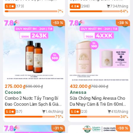
150ml
(173)
(298)
734/tháng
5.0
4.8
7
%
64
%
-
53
%
-
38
%
275.000 ₫
432.000 ₫
590.000 ₫
702.000 ₫
Cocoon
Anessa
Combo 2 Nước Tẩy Trang Bí
Sữa Chống Nắng Anessa Cho
Đao Cocoon Làm Sạch & Giảm
Da Nhạy Cảm & Trẻ Em 60ml
Dầu 500ml
(Mới)
(57)
1.4k/tháng
(23)
410/tháng
5.0
5.0
75
%
34
%
-
31
%
-
59
%