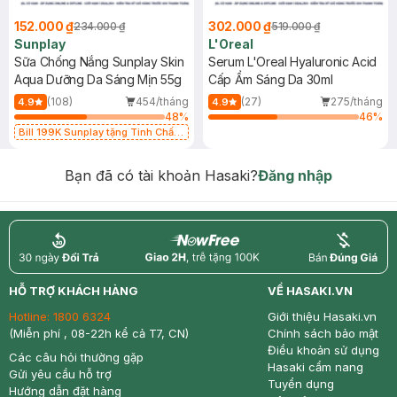
152.000 ₫
302.000 ₫
234.000 ₫
519.000 ₫
Sunplay
L'Oreal
Sữa Chống Nắng Sunplay Skin
Serum L'Oreal Hyaluronic Acid
Aqua Dưỡng Da Sáng Mịn 55g
Cấp Ẩm Sáng Da 30ml
(108)
454/tháng
(27)
275/tháng
4.9
4.9
48
%
46
%
Bill 199K Sunplay tặng Tinh Chất
Chống Nắng 7g trị giá 30K (SL có
hạn)
Bạn đã có tài khoản Hasaki?
Đăng nhập
return
nowfree
price
HỖ TRỢ KHÁCH HÀNG
VỀ HASAKI.VN
Hotline:
1800 6324
Giới thiệu Hasaki.vn
(Miễn phí , 08-22h kể cả T7, CN)
Chính sách bảo mật
Điều khoản sử dụng
Các câu hỏi thường gặp
Hasaki cẩm nang
Gửi yêu cầu hỗ trợ
Tuyển dụng
Hướng dẫn đặt hàng