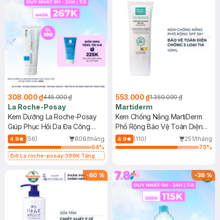
308.000 ₫
553.000 ₫
445.000 ₫
1.350.000 ₫
La Roche-Posay
Martiderm
Kem Dưỡng La Roche-Posay
Kem Chống Nắng MartiDerm
Giúp Phục Hồi Da Đa Công
Phổ Rộng Bảo Vệ Toàn Diện
Dụng 40ml
40ml
(56)
808/tháng
(110)
251/tháng
4.9
4.9
64
%
75
%
Bill La roche-posay 399K Tặng
Gel rửa mặt da dầu nhạy cảm 50ml
(SL có hạn)
-
60
%
-
36
%