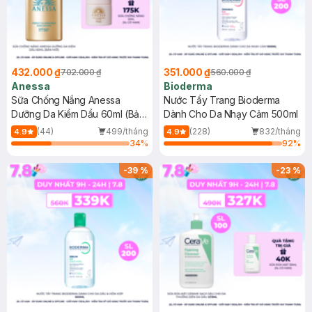
432.000 ₫
351.000 ₫
702.000 ₫
560.000 ₫
Anessa
Bioderma
Sữa Chống Nắng Anessa
Nước Tẩy Trang Bioderma
Dưỡng Da Kiềm Dầu 60ml (Bản
Dành Cho Da Nhạy Cảm 500ml
Mới)
(44)
499/tháng
(228)
832/tháng
4.9
4.9
34
%
92
%
-
39
%
-
23
%