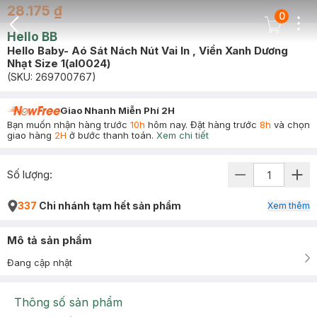
28.175 ₫
0
Dots
Cart Icon
Hello BB
Back Icon
Hello Baby- Aó Sát Nách Nút Vai In , Viền Xanh Dương
Nhạt Size 1(al0024)
(SKU:
269700767
)
Giao Nhanh Miễn Phí 2H
Bạn muốn nhận hàng trước
10h
hôm nay. Đặt hàng trước
8h
và chọn
giao hàng
2H
ở bước thanh toán.
Xem chi tiết
Số lượng:
337
Chi nhánh tạm hết sản phẩm
Xem thêm
Mô tả sản phẩm
Đang cập nhật
Thông số sản phẩm