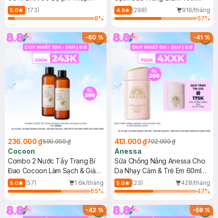
150ml
(173)
(298)
916/tháng
5.0
4.8
8
%
57
%
-
60
%
-
41
%
236.000 ₫
413.000 ₫
590.000 ₫
702.000 ₫
Cocoon
Anessa
Combo 2 Nước Tẩy Trang Bí
Sữa Chống Nắng Anessa Cho
Đao Cocoon Làm Sạch & Giảm
Da Nhạy Cảm & Trẻ Em 60ml
Dầu 500ml
(Mới)
(57)
1.6k/tháng
(23)
428/tháng
5.0
5.0
65
%
47
%
-
42
%
-
58
%