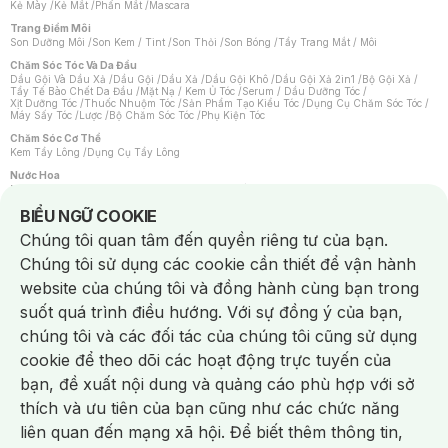
Kẻ Mày
/
Kẻ Mắt
/
Phấn Mắt
/
Mascara
Trang Điểm Môi
Son Dưỡng Môi
/
Son Kem / Tint
/
Son Thỏi
/
Son Bóng
/
Tẩy Trang Mắt / Môi
Chăm Sóc Tóc Và Da Đầu
Dầu Gội Và Dầu Xả
/
Dầu Gội
/
Dầu Xả
/
Dầu Gội Khô
/
Dầu Gội Xả 2in1
/
Bộ Gội Xả
/
Tẩy Tế Bào Chết Da Đầu
/
Mặt Nạ / Kem Ủ Tóc
/
Serum / Dầu Dưỡng Tóc
/
Xịt Dưỡng Tóc
/
Thuốc Nhuộm Tóc
/
Sản Phẩm Tạo Kiểu Tóc
/
Dụng Cụ Chăm Sóc Tóc
/
Máy Sấy Tóc
/
Lược
/
Bộ Chăm Sóc Tóc
/
Phụ Kiện Tóc
Chăm Sóc Cơ Thể
Kem Tẩy Lông
/
Dụng Cụ Tẩy Lông
Nước Hoa
Nước Hoa Nữ
/
Nước Hoa Nam
/
Nước Hoa Cao Cấp
/
Xịt Thơm Toàn Thân
/
Nước Hoa Vùng Kín
Notice about cookies usage
BIỂU NGỮ COOKIE
Chăm Sóc Cá Nhân
Chúng tôi quan tâm đến quyền riêng tư của bạn.
Chống Muỗi
/
Khẩu Trang
/
Máy Massage
/
Mặt Nạ Xông Hơi
/
Nước Rửa Tay
/
Sản Phẩm Chăm Sóc Khác
/
Bàn Chải Đánh Răng
/
Bàn Chải Điện
/
Chúng tôi sử dụng các cookie cần thiết để vận hành
Hỗ Trợ Trắng Răng
/
Kem Đánh Răng
/
Máy Tăm Nước
/
Nước Súc Miệng
/
Tăm / Chỉ Nha Khoa
/
Xịt Thơm Miệng
/
Dung Dịch Vệ Sinh
/
Dưỡng Vùng Kín
/
website của chúng tôi và đồng hành cùng bạn trong
Khăn Ướt Vệ Sinh Vùng Kín
/
Băng Vệ Sinh
/
Tampon
/
Bọt Cạo Râu
/
Dao Cạo Râu
/
Máy Cạo Râu
suốt quá trình điều hướng. Với sự đồng ý của bạn,
Vấn Đề Về Da
chúng tôi và các đối tác của chúng tôi cũng sử dụng
Da Dầu / Lỗ Chân Lông To
/
Da Khô / Mất Nước
/
Da Lão Hóa
/
Da Mụn
/
Da Nhạy Cảm / Kích Ứng
/
Da Xỉn Màu
/
Thâm / Nám / Tàn Nhang
/
cookie để theo dõi các hoạt động trực tuyến của
Quầng Thâm & Bọng Mắt
/
Sẹo
/
Viêm Da Cơ Địa
bạn, đề xuất nội dung và quảng cáo phù hợp với sở
Dụng Cụ / Phụ Kiện Chăm Sóc Da
Chat i
Bông Tẩy Trang
/
Khăn Lau Mặt Khô
/
Dụng Cụ / Máy Rửa Mặt
/
Máy Chăm Sóc Da
/
thích và ưu tiên của bạn cũng như các chức năng
Dụng Cụ Chăm Sóc Khác
liên quan đến mạng xã hội. Để biết thêm thông tin,