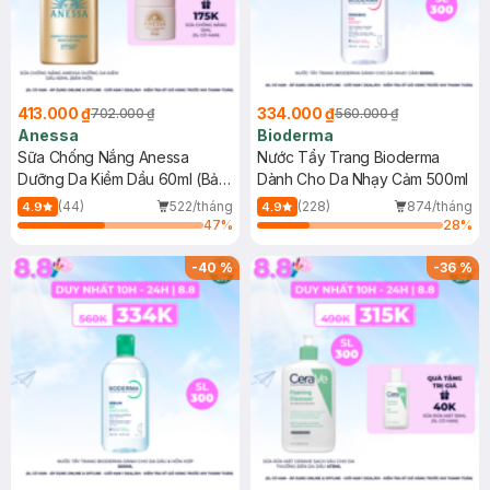
413.000 ₫
334.000 ₫
702.000 ₫
560.000 ₫
Anessa
Bioderma
Sữa Chống Nắng Anessa
Nước Tẩy Trang Bioderma
Dưỡng Da Kiềm Dầu 60ml (Bản
Dành Cho Da Nhạy Cảm 500ml
Mới)
(44)
522/tháng
(228)
874/tháng
4.9
4.9
47
%
28
%
-
40
%
-
36
%