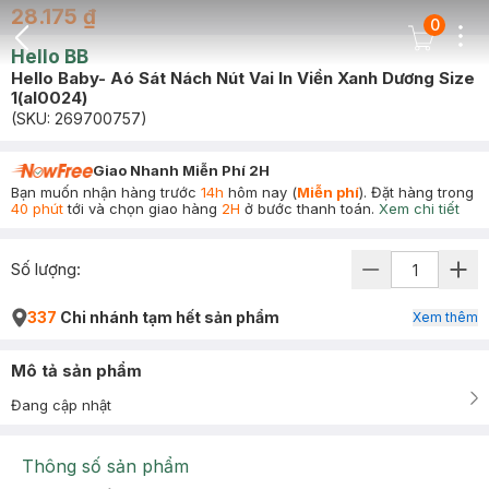
28.175 ₫
0
Dots
Cart Icon
Hello BB
Back Icon
Hello Baby- Aó Sát Nách Nút Vai In Viền Xanh Dương Size
1(al0024)
(SKU:
269700757
)
Giao Nhanh Miễn Phí 2H
Bạn muốn nhận hàng trước
14h
hôm nay (
Miễn phí
). Đặt hàng trong
40 phút
tới và chọn giao hàng
2H
ở bước thanh toán.
Xem chi tiết
Số lượng:
337
Chi nhánh tạm hết sản phẩm
Xem thêm
Mô tả sản phẩm
Đang cập nhật
Thông số sản phẩm