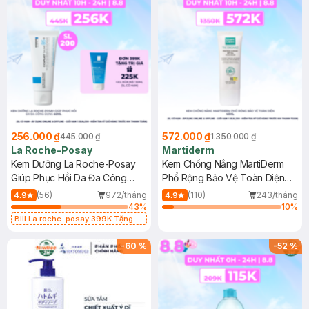
256.000 ₫
572.000 ₫
445.000 ₫
1.350.000 ₫
La Roche-Posay
Martiderm
Kem Dưỡng La Roche-Posay
Kem Chống Nắng MartiDerm
Giúp Phục Hồi Da Đa Công
Phổ Rộng Bảo Vệ Toàn Diện
Dụng 40ml
40ml
(56)
972/tháng
(110)
243/tháng
4.9
4.9
43
%
10
%
Bill La roche-posay 399K Tặng
Gel rửa mặt da dầu nhạy cảm 50ml
(SL có hạn)
-
60
%
-
52
%