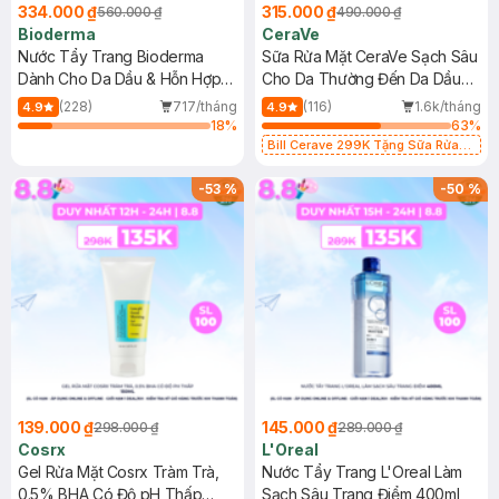
334.000 ₫
315.000 ₫
560.000 ₫
490.000 ₫
Bioderma
CeraVe
Nước Tẩy Trang Bioderma
Sữa Rửa Mặt CeraVe Sạch Sâu
Dành Cho Da Dầu & Hỗn Hợp
Cho Da Thường Đến Da Dầu
500ml
473ml
(228)
717/tháng
(116)
1.6k/tháng
4.9
4.9
18
%
63
%
Bill Cerave 299K Tặng Sữa Rửa
Mặt Cerave 30ml (SL có hạn)
-
53
%
-
50
%
139.000 ₫
145.000 ₫
298.000 ₫
289.000 ₫
Cosrx
L'Oreal
Gel Rửa Mặt Cosrx Tràm Trà,
Nước Tẩy Trang L'Oreal Làm
0.5% BHA Có Độ pH Thấp
Sạch Sâu Trang Điểm 400ml