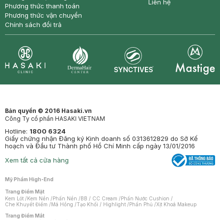
Liên hệ
Phương thức thanh toán
Phương thức vận chuyển
Chính sách đổi trả
Synctives
Clinic
Dermahair
Mastige
Bản quyền © 2016 Hasaki.vn
Công Ty cổ phần HASAKI VIETNAM
Hotline:
1800 6324
Giấy chứng nhận Đăng ký Kinh doanh số 0313612829 do Sở Kế
hoạch và Đầu tư Thành phố Hồ Chí Minh cấp ngày 13/01/2016
Xem tất cả cửa hàng
Mỹ Phẩm High-End
Trang Điểm Mặt
Kem Lót
/
Kem Nền
/
Phấn Nền
/
BB / CC Cream
/
Phấn Nước Cushion
/
Che Khuyết Điểm
/
Má Hồng
/
Tạo Khối / Highlight
/
Phấn Phủ
/
Xịt Khoá Makeup
Trang Điểm Mắt