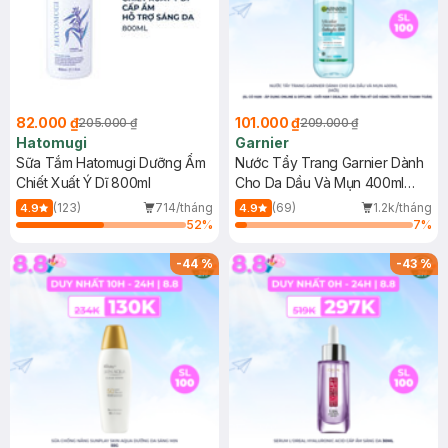
82.000 ₫
101.000 ₫
205.000 ₫
209.000 ₫
Hatomugi
Garnier
Sữa Tắm Hatomugi Dưỡng Ẩm
Nước Tẩy Trang Garnier Dành
Chiết Xuất Ý Dĩ 800ml
Cho Da Dầu Và Mụn 400ml
(Mới)
(123)
714/tháng
(69)
1.2k/tháng
4.9
4.9
52
%
7
%
-
44
%
-
43
%