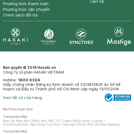
Liên hệ
Phương thức thanh toán
Phương thức vận chuyển
Chính sách đổi trả
Synctives
Clinic
Dermahair
Mastige
Bản quyền © 2016 Hasaki.vn
Công Ty cổ phần HASAKI VIETNAM
Hotline:
1800 6324
Giấy chứng nhận Đăng ký Kinh doanh số 0313612829 do Sở Kế
hoạch và Đầu tư Thành phố Hồ Chí Minh cấp ngày 13/01/2016
Xem tất cả cửa hàng
Mỹ Phẩm High-End
Trang Điểm Mặt
Kem Lót
/
Kem Nền
/
Phấn Nền
/
BB / CC Cream
/
Phấn Nước Cushion
/
Che Khuyết Điểm
/
Má Hồng
/
Tạo Khối / Highlight
/
Phấn Phủ
/
Xịt Khoá Makeup
Trang Điểm Mắt