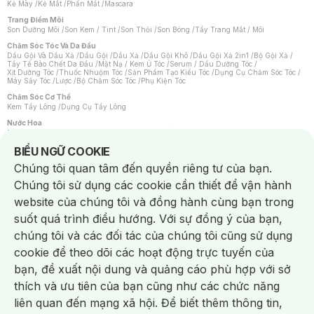
Kẻ Mày
/
Kẻ Mắt
/
Phấn Mắt
/
Mascara
Trang Điểm Môi
Son Dưỡng Môi
/
Son Kem / Tint
/
Son Thỏi
/
Son Bóng
/
Tẩy Trang Mắt / Môi
Chăm Sóc Tóc Và Da Đầu
Dầu Gội Và Dầu Xả
/
Dầu Gội
/
Dầu Xả
/
Dầu Gội Khô
/
Dầu Gội Xả 2in1
/
Bộ Gội Xả
/
Tẩy Tế Bào Chết Da Đầu
/
Mặt Nạ / Kem Ủ Tóc
/
Serum / Dầu Dưỡng Tóc
/
Xịt Dưỡng Tóc
/
Thuốc Nhuộm Tóc
/
Sản Phẩm Tạo Kiểu Tóc
/
Dụng Cụ Chăm Sóc Tóc
/
Máy Sấy Tóc
/
Lược
/
Bộ Chăm Sóc Tóc
/
Phụ Kiện Tóc
Chăm Sóc Cơ Thể
Kem Tẩy Lông
/
Dụng Cụ Tẩy Lông
Nước Hoa
Nước Hoa Nữ
/
Nước Hoa Nam
/
Nước Hoa Cao Cấp
/
Xịt Thơm Toàn Thân
/
Nước Hoa Vùng Kín
Notice about cookies usage
BIỂU NGỮ COOKIE
Chăm Sóc Cá Nhân
Chúng tôi quan tâm đến quyền riêng tư của bạn.
Chống Muỗi
/
Khẩu Trang
/
Máy Massage
/
Mặt Nạ Xông Hơi
/
Nước Rửa Tay
/
Sản Phẩm Chăm Sóc Khác
/
Bàn Chải Đánh Răng
/
Bàn Chải Điện
/
Chúng tôi sử dụng các cookie cần thiết để vận hành
Hỗ Trợ Trắng Răng
/
Kem Đánh Răng
/
Máy Tăm Nước
/
Nước Súc Miệng
/
Tăm / Chỉ Nha Khoa
/
Xịt Thơm Miệng
/
Dung Dịch Vệ Sinh
/
Dưỡng Vùng Kín
/
website của chúng tôi và đồng hành cùng bạn trong
Khăn Ướt Vệ Sinh Vùng Kín
/
Băng Vệ Sinh
/
Tampon
/
Bọt Cạo Râu
/
Dao Cạo Râu
/
Máy Cạo Râu
suốt quá trình điều hướng. Với sự đồng ý của bạn,
Vấn Đề Về Da
chúng tôi và các đối tác của chúng tôi cũng sử dụng
Da Dầu / Lỗ Chân Lông To
/
Da Khô / Mất Nước
/
Da Lão Hóa
/
Da Mụn
/
Da Nhạy Cảm / Kích Ứng
/
Da Xỉn Màu
/
Thâm / Nám / Tàn Nhang
/
cookie để theo dõi các hoạt động trực tuyến của
Quầng Thâm & Bọng Mắt
/
Sẹo
/
Viêm Da Cơ Địa
bạn, đề xuất nội dung và quảng cáo phù hợp với sở
Dụng Cụ / Phụ Kiện Chăm Sóc Da
Chat i
Bông Tẩy Trang
/
Khăn Lau Mặt Khô
/
Dụng Cụ / Máy Rửa Mặt
/
Máy Chăm Sóc Da
/
thích và ưu tiên của bạn cũng như các chức năng
Dụng Cụ Chăm Sóc Khác
liên quan đến mạng xã hội. Để biết thêm thông tin,