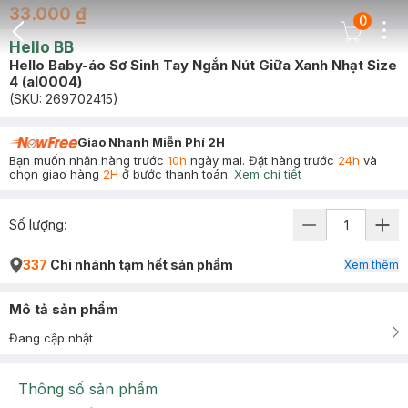
33.000 ₫
0
Dots
Cart Icon
Hello BB
Back Icon
Hello Baby-áo Sơ Sinh Tay Ngắn Nút Giữa Xanh Nhạt Size
4 (al0004)
(SKU:
269702415
)
Giao Nhanh Miễn Phí 2H
Bạn muốn nhận hàng trước
10h
ngày mai. Đặt hàng trước
24h
và
chọn giao hàng
2H
ở bước thanh toán.
Xem chi tiết
Số lượng:
337
Chi nhánh tạm hết sản phẩm
Xem thêm
Mô tả sản phẩm
Đang cập nhật
Thông số sản phẩm