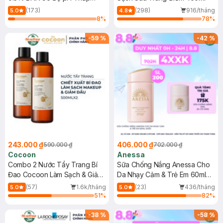
150ml
(173)
(298)
916/tháng
5.0
4.8
8
%
78
%
-
59
%
-
42
%
243.000 ₫
406.000 ₫
590.000 ₫
702.000 ₫
Cocoon
Anessa
Combo 2 Nước Tẩy Trang Bí
Sữa Chống Nắng Anessa Cho
Đao Cocoon Làm Sạch & Giảm
Da Nhạy Cảm & Trẻ Em 60ml
Dầu 500ml
(Mới)
(57)
1.6k/tháng
(23)
436/tháng
5.0
5.0
51
%
82
%
-
38
%
-
58
%