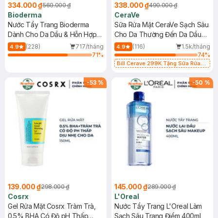
334.000 ₫
338.000 ₫
560.000 ₫
490.000 ₫
Bioderma
CeraVe
Nước Tẩy Trang Bioderma
Sữa Rửa Mặt CeraVe Sạch Sâu
Dành Cho Da Dầu & Hỗn Hợp
Cho Da Thường Đến Da Dầu
500ml
473ml
(228)
717/tháng
(116)
1.5k/tháng
4.9
4.9
71
%
74
%
Bill Cerave 299K Tặng Sữa Rửa
Mặt Cerave 30ml (SL có hạn)
-
53
%
-
50
%
139.000 ₫
145.000 ₫
298.000 ₫
289.000 ₫
Cosrx
L'Oreal
Gel Rửa Mặt Cosrx Tràm Trà,
Nước Tẩy Trang L'Oreal Làm
0.5% BHA Có Độ pH Thấp
Sạch Sâu Trang Điểm 400ml