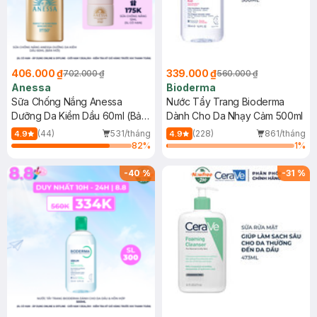
406.000 ₫
339.000 ₫
702.000 ₫
560.000 ₫
Anessa
Bioderma
Sữa Chống Nắng Anessa
Nước Tẩy Trang Bioderma
Dưỡng Da Kiềm Dầu 60ml (Bản
Dành Cho Da Nhạy Cảm 500ml
Mới)
(44)
531/tháng
(228)
861/tháng
4.9
4.9
82
%
1
%
-
40
%
-
31
%