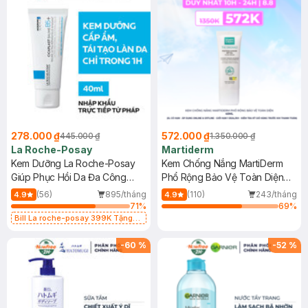
278.000 ₫
572.000 ₫
445.000 ₫
1.350.000 ₫
La Roche-Posay
Martiderm
Kem Dưỡng La Roche-Posay
Kem Chống Nắng MartiDerm
Giúp Phục Hồi Da Đa Công
Phổ Rộng Bảo Vệ Toàn Diện
Dụng 40ml
40ml
(56)
895/tháng
(110)
243/tháng
4.9
4.9
71
%
69
%
Bill La roche-posay 399K Tặng
Gel rửa mặt da dầu nhạy cảm 50ml
(SL có hạn)
-
60
%
-
52
%