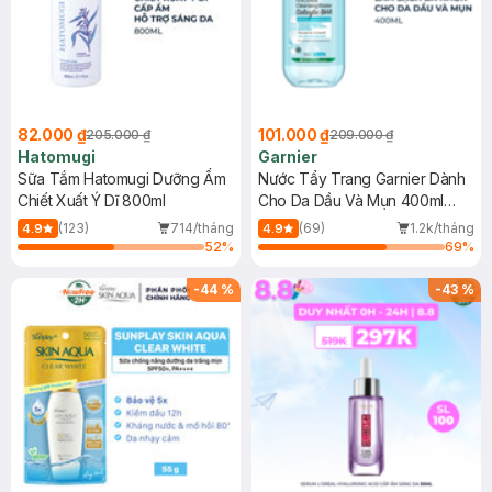
82.000 ₫
101.000 ₫
205.000 ₫
209.000 ₫
Hatomugi
Garnier
Sữa Tắm Hatomugi Dưỡng Ẩm
Nước Tẩy Trang Garnier Dành
Chiết Xuất Ý Dĩ 800ml
Cho Da Dầu Và Mụn 400ml
(Mới)
(123)
714/tháng
(69)
1.2k/tháng
4.9
4.9
52
%
69
%
-
44
%
-
43
%