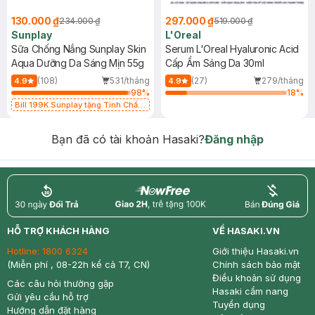
130.000 ₫
297.000 ₫
234.000 ₫
519.000 ₫
Sunplay
L'Oreal
Sữa Chống Nắng Sunplay Skin
Serum L'Oreal Hyaluronic Acid
Aqua Dưỡng Da Sáng Mịn 55g
Cấp Ẩm Sáng Da 30ml
(108)
531/tháng
(27)
279/tháng
4.9
4.9
98
%
18
%
Bill 199K Sunplay tặng Tinh Chất
Chống Nắng 7g trị giá 30K (SL có
hạn)
Bạn đã có tài khoản Hasaki?
Đăng nhập
return
nowfree
price
HỖ TRỢ KHÁCH HÀNG
VỀ HASAKI.VN
Hotline:
1800 6324
Giới thiệu Hasaki.vn
(Miễn phí , 08-22h kể cả T7, CN)
Chính sách bảo mật
Điều khoản sử dụng
Các câu hỏi thường gặp
Hasaki cẩm nang
Gửi yêu cầu hỗ trợ
Tuyển dụng
Hướng dẫn đặt hàng