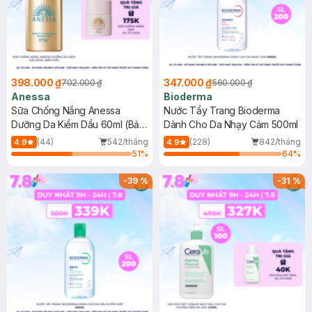
398.000 ₫
347.000 ₫
702.000 ₫
560.000 ₫
Anessa
Bioderma
Sữa Chống Nắng Anessa
Nước Tẩy Trang Bioderma
Dưỡng Da Kiềm Dầu 60ml (Bản
Dành Cho Da Nhạy Cảm 500ml
Mới)
(44)
542/tháng
(228)
842/tháng
4.9
4.9
51
%
64
%
-
39
%
-
31
%