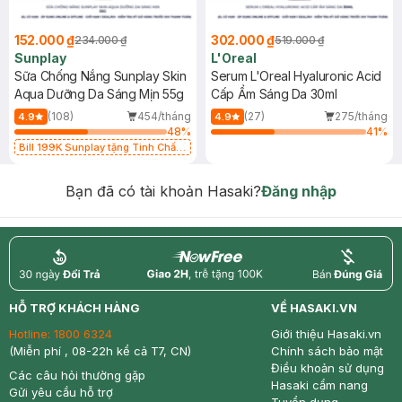
152.000 ₫
302.000 ₫
234.000 ₫
519.000 ₫
Sunplay
L'Oreal
Sữa Chống Nắng Sunplay Skin
Serum L'Oreal Hyaluronic Acid
Aqua Dưỡng Da Sáng Mịn 55g
Cấp Ẩm Sáng Da 30ml
(108)
454/tháng
(27)
275/tháng
4.9
4.9
48
%
41
%
Bill 199K Sunplay tặng Tinh Chất
Chống Nắng 7g trị giá 30K (SL có
hạn)
Bạn đã có tài khoản Hasaki?
Đăng nhập
return
nowfree
price
HỖ TRỢ KHÁCH HÀNG
VỀ HASAKI.VN
Hotline:
1800 6324
Giới thiệu Hasaki.vn
(Miễn phí , 08-22h kể cả T7, CN)
Chính sách bảo mật
Điều khoản sử dụng
Các câu hỏi thường gặp
Hasaki cẩm nang
Gửi yêu cầu hỗ trợ