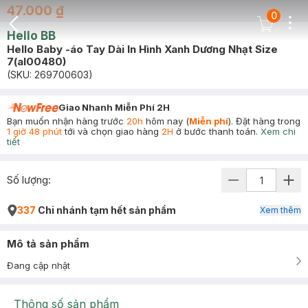
47.000 ₫
0
Dots
Cart Icon
Hello BB
Back Icon
Hello Baby -áo Tay Dài In Hình Xanh Dương Nhạt Size
7(al00480)
(SKU:
269700603
)
Giao Nhanh Miễn Phí 2H
Bạn muốn nhận hàng trước
20h
hôm nay (
Miễn phí
). Đặt hàng trong
1 giờ 48 phút
tới và chọn giao hàng
2H
ở bước thanh toán.
Xem chi
tiết
Số lượng:
337
Chi nhánh tạm hết sản phẩm
Xem thêm
Mô tả sản phẩm
Đang cập nhật
Thông số sản phẩm