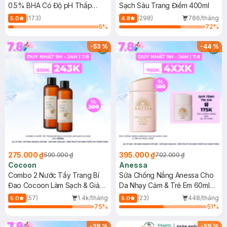
0.5% BHA Có Độ pH Thấp
Sạch Sâu Trang Điểm 400ml
150ml
(173)
(298)
786/tháng
5.0
4.8
6
%
72
%
-
53
%
-
44
%
275.000 ₫
395.000 ₫
590.000 ₫
702.000 ₫
Cocoon
Anessa
Combo 2 Nước Tẩy Trang Bí
Sữa Chống Nắng Anessa Cho
Đao Cocoon Làm Sạch & Giảm
Da Nhạy Cảm & Trẻ Em 60ml
Dầu 500ml
(Mới)
(57)
1.4k/tháng
(23)
448/tháng
5.0
5.0
75
%
51
%
-
38
%
-
59
%