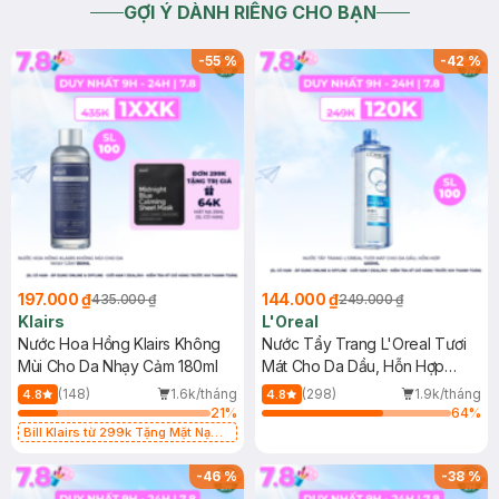
GỢI Ý DÀNH RIÊNG CHO BẠN
-
55
%
-
42
%
197.000 ₫
144.000 ₫
435.000 ₫
249.000 ₫
Klairs
L'Oreal
Nước Hoa Hồng Klairs Không
Nước Tẩy Trang L'Oreal Tươi
Mùi Cho Da Nhạy Cảm 180ml
Mát Cho Da Dầu, Hỗn Hợp
400ml
(148)
1.6k/tháng
(298)
1.9k/tháng
4.8
4.8
21
%
64
%
Bill Klairs từ 299k Tặng Mặt Nạ
Làm Dịu Da & Kiểm Soát Dầu Nhờn
25ml (SL Có Hạn)
-
46
%
-
38
%