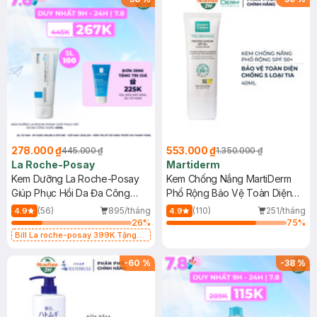
278.000 ₫
553.000 ₫
445.000 ₫
1.350.000 ₫
La Roche-Posay
Martiderm
Kem Dưỡng La Roche-Posay
Kem Chống Nắng MartiDerm
Giúp Phục Hồi Da Đa Công
Phổ Rộng Bảo Vệ Toàn Diện
Dụng 40ml
40ml
(56)
895/tháng
(110)
251/tháng
4.9
4.9
26
%
75
%
Bill La roche-posay 399K Tặng
Gel rửa mặt da dầu nhạy cảm 50ml
(SL có hạn)
-
60
%
-
38
%