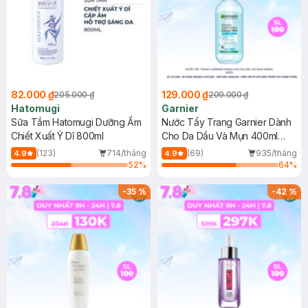
82.000 ₫
129.000 ₫
205.000 ₫
209.000 ₫
Hatomugi
Garnier
Sữa Tắm Hatomugi Dưỡng Ẩm
Nước Tẩy Trang Garnier Dành
Chiết Xuất Ý Dĩ 800ml
Cho Da Dầu Và Mụn 400ml
(Mới)
(123)
714/tháng
(69)
935/tháng
4.9
4.9
52
%
64
%
-
35
%
-
42
%