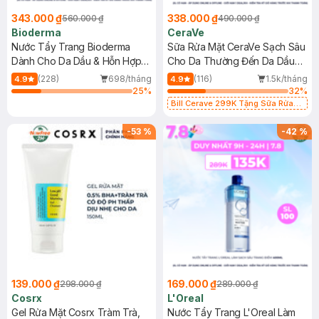
343.000 ₫
338.000 ₫
560.000 ₫
490.000 ₫
Bioderma
CeraVe
Nước Tẩy Trang Bioderma
Sữa Rửa Mặt CeraVe Sạch Sâu
Dành Cho Da Dầu & Hỗn Hợp
Cho Da Thường Đến Da Dầu
500ml
473ml
(228)
698/tháng
(116)
1.5k/tháng
4.9
4.9
25
%
32
%
Bill Cerave 299K Tặng Sữa Rửa
Mặt Cerave 30ml (SL có hạn)
-
53
%
-
42
%
139.000 ₫
169.000 ₫
298.000 ₫
289.000 ₫
Cosrx
L'Oreal
Gel Rửa Mặt Cosrx Tràm Trà,
Nước Tẩy Trang L'Oreal Làm