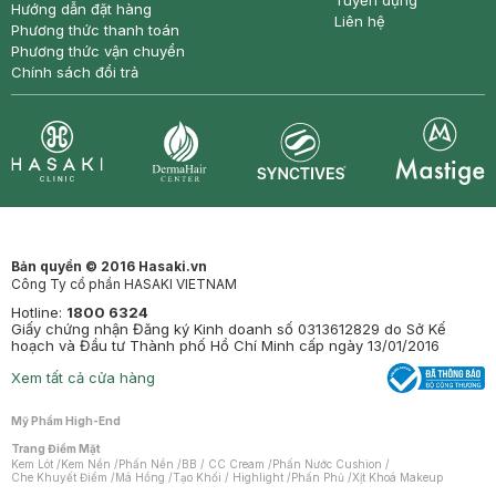
Tuyển dụng
Hướng dẫn đặt hàng
Liên hệ
Phương thức thanh toán
Phương thức vận chuyển
Chính sách đổi trả
Synctives
Clinic
Dermahair
Mastige
Bản quyền © 2016 Hasaki.vn
Công Ty cổ phần HASAKI VIETNAM
Hotline:
1800 6324
Giấy chứng nhận Đăng ký Kinh doanh số 0313612829 do Sở Kế
hoạch và Đầu tư Thành phố Hồ Chí Minh cấp ngày 13/01/2016
Xem tất cả cửa hàng
Mỹ Phẩm High-End
Trang Điểm Mặt
Kem Lót
/
Kem Nền
/
Phấn Nền
/
BB / CC Cream
/
Phấn Nước Cushion
/
Che Khuyết Điểm
/
Má Hồng
/
Tạo Khối / Highlight
/
Phấn Phủ
/
Xịt Khoá Makeup