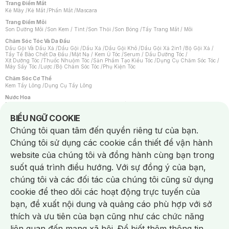
Trang Điểm Mắt
Kẻ Mày
/
Kẻ Mắt
/
Phấn Mắt
/
Mascara
Trang Điểm Môi
Son Dưỡng Môi
/
Son Kem / Tint
/
Son Thỏi
/
Son Bóng
/
Tẩy Trang Mắt / Môi
Chăm Sóc Tóc Và Da Đầu
Dầu Gội Và Dầu Xả
/
Dầu Gội
/
Dầu Xả
/
Dầu Gội Khô
/
Dầu Gội Xả 2in1
/
Bộ Gội Xả
/
Tẩy Tế Bào Chết Da Đầu
/
Mặt Nạ / Kem Ủ Tóc
/
Serum / Dầu Dưỡng Tóc
/
Xịt Dưỡng Tóc
/
Thuốc Nhuộm Tóc
/
Sản Phẩm Tạo Kiểu Tóc
/
Dụng Cụ Chăm Sóc Tóc
/
Máy Sấy Tóc
/
Lược
/
Bộ Chăm Sóc Tóc
/
Phụ Kiện Tóc
Chăm Sóc Cơ Thể
Kem Tẩy Lông
/
Dụng Cụ Tẩy Lông
Nước Hoa
Nước Hoa Nữ
/
Nước Hoa Nam
/
Nước Hoa Cao Cấp
/
Xịt Thơm Toàn Thân
/
Nước Hoa Vùng Kín
Notice about cookies usage
BIỂU NGỮ COOKIE
Chăm Sóc Cá Nhân
Chúng tôi quan tâm đến quyền riêng tư của bạn.
Chống Muỗi
/
Khẩu Trang
/
Máy Massage
/
Mặt Nạ Xông Hơi
/
Nước Rửa Tay
/
Sản Phẩm Chăm Sóc Khác
/
Bàn Chải Đánh Răng
/
Bàn Chải Điện
/
Chúng tôi sử dụng các cookie cần thiết để vận hành
Hỗ Trợ Trắng Răng
/
Kem Đánh Răng
/
Máy Tăm Nước
/
Nước Súc Miệng
/
Tăm / Chỉ Nha Khoa
/
Xịt Thơm Miệng
/
Dung Dịch Vệ Sinh
/
Dưỡng Vùng Kín
/
website của chúng tôi và đồng hành cùng bạn trong
Khăn Ướt Vệ Sinh Vùng Kín
/
Băng Vệ Sinh
/
Tampon
/
Bọt Cạo Râu
/
Dao Cạo Râu
/
Máy Cạo Râu
suốt quá trình điều hướng. Với sự đồng ý của bạn,
Vấn Đề Về Da
chúng tôi và các đối tác của chúng tôi cũng sử dụng
Da Dầu / Lỗ Chân Lông To
/
Da Khô / Mất Nước
/
Da Lão Hóa
/
Da Mụn
/
Da Nhạy Cảm / Kích Ứng
/
Da Xỉn Màu
/
Thâm / Nám / Tàn Nhang
/
cookie để theo dõi các hoạt động trực tuyến của
Quầng Thâm & Bọng Mắt
/
Sẹo
/
Viêm Da Cơ Địa
bạn, đề xuất nội dung và quảng cáo phù hợp với sở
Dụng Cụ / Phụ Kiện Chăm Sóc Da
Chat i
Bông Tẩy Trang
/
Khăn Lau Mặt Khô
/
Dụng Cụ / Máy Rửa Mặt
/
Máy Chăm Sóc Da
/
thích và ưu tiên của bạn cũng như các chức năng
Dụng Cụ Chăm Sóc Khác
liên quan đến mạng xã hội. Để biết thêm thông tin,