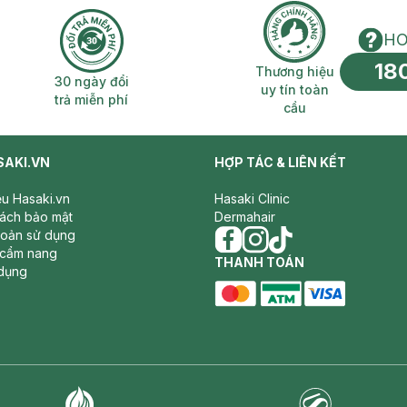
HO
18
n phí 2H
30 ngày đổi trả miễn phí
Thương hiệu uy 
Thương hiệu
30 ngày đổi
uy tín toàn
trả miễn phí
cầu
SAKI.VN
HỢP TÁC & LIÊN KẾT
iệu Hasaki.vn
Hasaki Clinic
sách bảo mật
Dermahair
hoản sử dụng
 cẩm nang
facebook
THANH TOÁN
instagram
tiktok
dụng
master card
ATM card
visa card