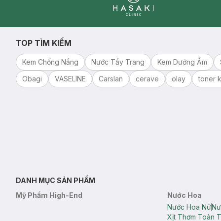
Clinic
TOP TÌM KIẾM
Kem Chống Nắng
Nước Tẩy Trang
Kem Dưỡng Ẩm
Obagi
VASELINE
Carslan
cerave
olay
toner k
DANH MỤC SẢN PHẨM
Mỹ Phẩm High-End
Nước Hoa
Nước Hoa Nữ
Nư
Xịt Thơm Toàn 