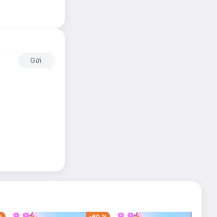
Gửi
%
-
60
%
-
42
%