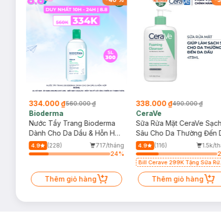
334.000 ₫
338.000 ₫
560.000 ₫
490.000 ₫
Bioderma
CeraVe
rma
Nước Tẩy Trang Bioderma
Sữa Rửa Mặt CeraVe Sạc
m
Dành Cho Da Dầu & Hỗn Hợp
Sâu Cho Da Thường Đến 
500ml
Dầu 473ml
/tháng
(228)
717/tháng
(116)
1.5k/t
4.9
4.9
48
%
24
%
Bill Cerave 299K Tặng Sữa Rử
Mặt Cerave 30ml (SL có hạn)
Thêm giỏ hàng
Thêm giỏ hàng