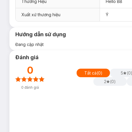
Thương Hiệu
Hello BB
Xuất xứ thương hiệu
Ý
Hướng dẫn sử dụng
Đang cập nhật
Đánh giá
0
Tất cả
(
0
)
5
(
0
2
(
0
)
0
đánh giá