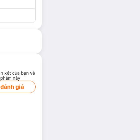
ận xét của bạn về
 phẩm này
 đánh giá