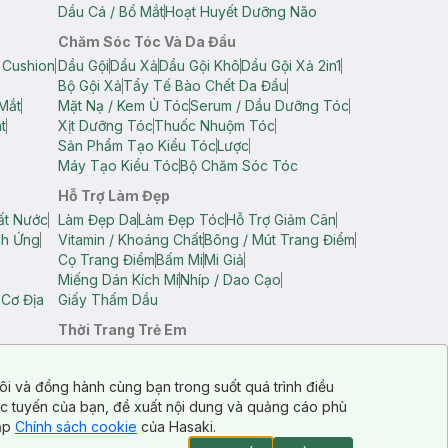
Dầu Cá / Bổ Mắt
Hoạt Huyết Dưỡng Não
Chăm Sóc Tóc Và Da Đầu
 Cushion
Dầu Gội
Dầu Xả
Dầu Gội Khô
Dầu Gội Xả 2in1
Bộ Gội Xả
Tẩy Tế Bào Chết Da Đầu
Mắt
Mặt Nạ / Kem Ủ Tóc
Serum / Dầu Dưỡng Tóc
t
Xịt Dưỡng Tóc
Thuốc Nhuộm Tóc
Sản Phẩm Tạo Kiểu Tóc
Lược
Máy Tạo Kiểu Tóc
Bộ Chăm Sóc Tóc
Hỗ Trợ Làm Đẹp
ất Nước
Làm Đẹp Da
Làm Đẹp Tóc
Hỗ Trợ Giảm Cân
ch Ứng
Vitamin / Khoáng Chất
Bông / Mút Trang Điểm
Cọ Trang Điểm
Bấm Mi
Mi Giả
Miếng Dán Kích Mí
Nhíp / Dao Cạo
 Cơ Địa
Giấy Thấm Dầu
Thời Trang Trẻ Em
op Nam
Áo Dây Trẻ Em
Áo Thun Trẻ Em
Áo Sát Nách Trẻ Em
Quần Short Trẻ Em
ôi và đồng hành cùng bạn trong suốt quá trình điều
ực tuyến của bạn, đề xuất nội dung và quảng cáo phù
cập
Chính sách cookie
của Hasaki.