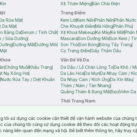
Kín
Xịt Thơm Miệng
Bàn Chải Điện
Mặt
Trang Điểm
ữa Rửa Mặt
Kem Lót
Kem Nền
Phấn Nền
Phấn Nước
t Da Mặt
Che Khuyết Điểm
Má Hồng
Phấn Phủ
ân Bằng Da
Serum / Tinh Chất
Xịt Khoá Makeup
Kẻ Mày
Kẻ Mắt
Phấn 
n / Sữa Dưỡng
Mascara
Son Dưỡng Môi
Son Kem / Tin
 Dưỡng
Dưỡng Mắt
Dưỡng Môi
Son Thỏi
Son Bóng
Bông Tẩy Trang
Mặt
Cọ Trang Điểm
Giấy Thấm Dầu
 Khỏe
Vấn Đề Về Da
ân
Chống Muỗi
Khẩu Trang
Da Dầu / Lỗ Chân Lông To
Da Khô / M
t Nạ Xông Hơi
Da Lão Hóa
Da Mụn
Da Nhạy Cảm / Kí
g
Nước Rửa Tay / Diệt Khuẩn
Da Nhạy Cảm / Kích Ứng
Da Xỉn Màu
Thâm / Nám / Tàn Nhang
Quầng Thâm & Bọng Mắt
Sẹo
Viêm Da
Thời Trang Nam
ữ
Áo Hai Dây Nữ
Áo Polo Nữ
Áo Polo Nam
Áo Thun Nam
Áo Tank T
Tank Top Nữ
Quần Dài Nữ
Quần Lót Nam
Quần Short Nam
g tôi sử dụng các cookie cần thiết để vận hành website của chúng t
n Short Nữ
tác của chúng tôi cũng sử dụng cookie để theo dõi các hoạt động tr
c năng liên quan đến mạng xã hội. Để biết thêm thông tin, hãy truy 
o Chéo
Túi Du Lịch