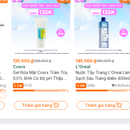
135.000 ₫
145.000 ₫
298.000 ₫
289.000 ₫
Cosrx
L'Oreal
h
Gel Rửa Mặt Cosrx Tràm Trà,
Nước Tẩy Trang L'Oreal Là
Da
0.5% BHA Có Độ pH Thấp
Sạch Sâu Trang Điểm 400ml
150ml
háng
(173)
(298)
916/thán
5.0
4.8
28
%
45
%
67
a
Thêm giỏ hàng
Thêm giỏ hàng