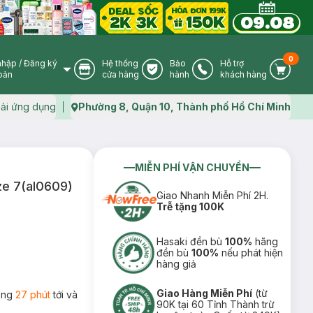
0
nhập
/
Đăng ký
Hệ thống
Bảo
Hỗ trợ
User Icon
Store Icon
Warranty Icon
Phone Icon
Cart I
oản
cửa hàng
hành
khách hàng
ải ứng dụng
Phường 8, Quận 10, Thành phố Hồ Chí Minh
Map icon
MIỄN PHÍ VẬN CHUYỂN
ize 7(al0609)
Giao Nhanh Miễn Phí 2H.
Trễ tặng 100K
Hasaki đền bù
100%
hãng
đền bù
100%
nếu phát hiện
hàng giả
Giao Hàng Miễn Phí
(từ
rong
27 phút
tới và
90K tại 60 Tỉnh Thành trừ