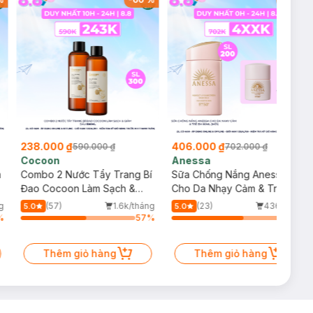
238.000 ₫
406.000 ₫
590.000 ₫
702.000 ₫
Cocoon
Anessa
m
Combo 2 Nước Tẩy Trang Bí
Sữa Chống Nắng Anessa
Đao Cocoon Làm Sạch &
Cho Da Nhạy Cảm & Trẻ Em
Giảm Dầu 500ml
60ml (Mới)
g
(57)
1.6k/tháng
(23)
436/tháng
5.0
5.0
%
57
%
61
%
Thêm giỏ hàng
Thêm giỏ hàng