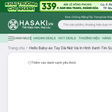
Kem Chống Nắng
Tẩy Trang
Sữa Rửa
Logo
DANH MỤC
HASAKI DEALS
HOT DEALS
THƯƠNG HIỆU
HÀNG 
Hamburger icon
Trang chủ
Hello Baby-áo Tay Dài Nút Vai In Hình Xanh Tím S
Thêm vào danh sách yêu thích