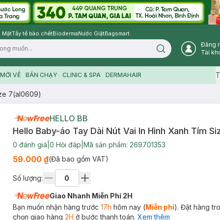
 Mặt
Tẩy tế bào chết
Bioderma
Nước Giặt
Bagsmart
Đăng 
Search icon
Tài kh
T
MỚI VỀ
BÁN CHẠY
CLINIC & SPA
DERMAHAIR
ize 7(al0609)
HELLO BB
Hello Baby-áo Tay Dài Nút Vai In Hình Xanh Tím S
0
đánh giá
|
0
Hỏi đáp
|
Mã sản phẩm:
269701353
59.000 ₫
(Đã bao gồm VAT)
Số lượng:
Giao Nhanh Miễn Phí 2H
Bạn muốn nhận hàng trước
17h
hôm nay (
Miễn phí
). Đặt hàng t
chọn giao hàng
2H
ở bước thanh toán.
Xem thêm