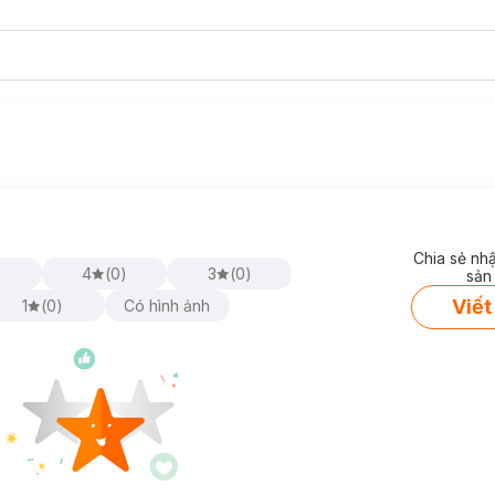
Chia sẻ nh
)
4
(
0
)
3
(
0
)
sản
Viết
1
(
0
)
Có hình ảnh