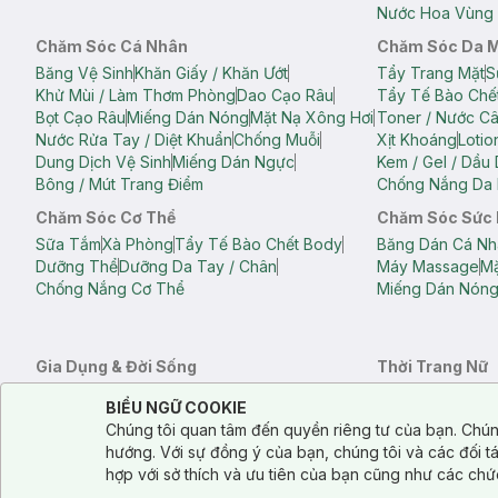
Nước Hoa Vùng 
Chăm Sóc Cá Nhân
Chăm Sóc Da 
Băng Vệ Sinh
Khăn Giấy / Khăn Ướt
Tẩy Trang Mặt
S
Khử Mùi / Làm Thơm Phòng
Dao Cạo Râu
Tẩy Tế Bào Chế
Bọt Cạo Râu
Miếng Dán Nóng
Mặt Nạ Xông Hơi
Toner / Nước C
Nước Rửa Tay / Diệt Khuẩn
Chống Muỗi
Xịt Khoáng
Lotio
Dung Dịch Vệ Sinh
Miếng Dán Ngực
Kem / Gel / Dầu
Bông / Mút Trang Điểm
Chống Nắng Da 
Chăm Sóc Cơ Thể
Chăm Sóc Sức
Sữa Tắm
Xà Phòng
Tẩy Tế Bào Chết Body
Băng Dán Cá Nh
Dưỡng Thể
Dưỡng Da Tay / Chân
Máy Massage
Mặ
Chống Nắng Cơ Thể
Miếng Dán Nón
Gia Dụng & Đời Sống
Thời Trang Nữ
Khăn Tắm
Bông Tắm / Phụ Kiện Tắm
Áo Crop Top N
Notice about cookies usage
Cookie Consent
BIỂU NGỮ COOKIE
Phụ Kiện Điện Thoại
Quạt Cầm Tay / Quạt Mini
Áo Thun Nữ
Áo 
Chúng tôi quan tâm đến quyền riêng tư của bạn. Chún
Khử Mùi / Làm Thơm Phòng
Nước Giặt
Nước Xả
Quần Lót Nữ
Quầ
hướng. Với sự đồng ý của bạn, chúng tôi và các đối 
Balo
Túi Xách
hợp với sở thích và ưu tiên của bạn cũng như các chứ
Balo Laptop
Balo Du Lịch
Túi Tote
Túi Đe