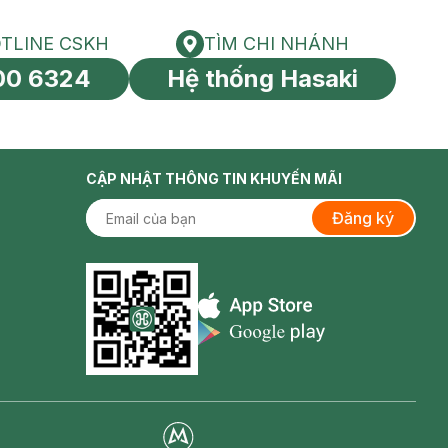
TLINE CSKH
TÌM CHI NHÁNH
HOTLINE CSKH
Tìm chi nhánh
00 6324
Hệ thống Hasaki
tín toàn cầu
CẬP NHẬT THÔNG TIN KHUYẾN MÃI
Đăng ký
Appstore icon
Goolge Play icon