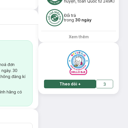
huyện, toàn Quốc từ 249K)
Đổi trả
trong
30 ngày
Xem thêm
 hoá đơn
 ngày. 30
không đăng kí
Theo dõi
+
3
ính hãng có