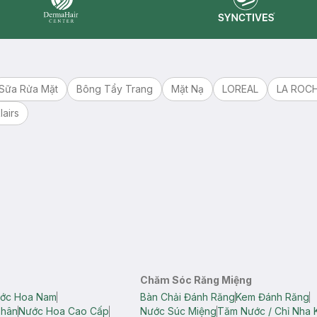
Synctives
Dermahair
Sữa Rửa Mặt
Bông Tẩy Trang
Mặt Nạ
LOREAL
LA ROC
lairs
Chăm Sóc Răng Miệng
ớc Hoa Nam
Bàn Chải Đánh Răng
Kem Đánh Răng
Thân
Nước Hoa Cao Cấp
Nước Súc Miệng
Tăm Nước / Chỉ Nha 