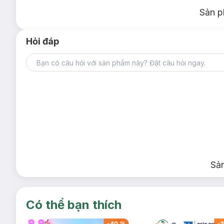
Sản p
Hỏi đáp
Sả
Có thể bạn thích
-
40
%
-
40
%
-
3