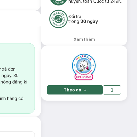
huyện, toàn Quốc từ 249K)
Đổi trả
trong
30 ngày
Xem thêm
 hoá đơn
 ngày. 30
không đăng kí
Theo dõi
+
3
ính hãng có