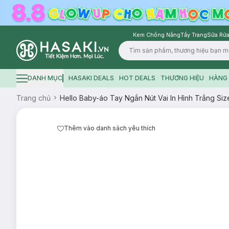
Kem Chống Nắng
Tẩy Trang
Sữa Rửa
Logo
DANH MỤC
HASAKI DEALS
HOT DEALS
THƯƠNG HIỆU
HÀNG 
Hamburger icon
Trang chủ
Hello Baby-áo Tay Ngắn Nút Vai In Hình Trắng Siz
Thêm vào danh sách yêu thích