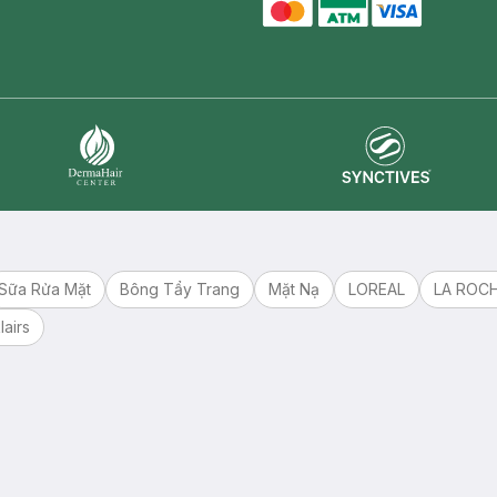
master card
ATM card
visa card
Synctives
Dermahair
Sữa Rửa Mặt
Bông Tẩy Trang
Mặt Nạ
LOREAL
LA ROC
lairs