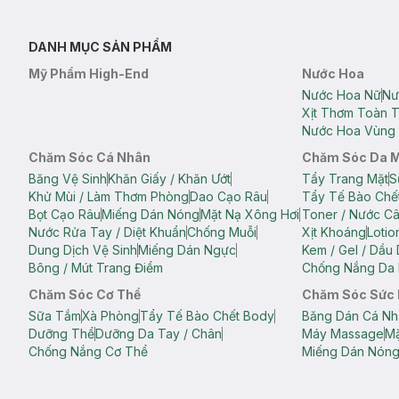
DANH MỤC SẢN PHẨM
Mỹ Phẩm High-End
Nước Hoa
Nước Hoa Nữ
Nư
Xịt Thơm Toàn 
Nước Hoa Vùng 
Chăm Sóc Cá Nhân
Chăm Sóc Da 
Băng Vệ Sinh
Khăn Giấy / Khăn Ướt
Tẩy Trang Mặt
S
Khử Mùi / Làm Thơm Phòng
Dao Cạo Râu
Tẩy Tế Bào Chế
Bọt Cạo Râu
Miếng Dán Nóng
Mặt Nạ Xông Hơi
Toner / Nước C
Nước Rửa Tay / Diệt Khuẩn
Chống Muỗi
Xịt Khoáng
Lotio
Dung Dịch Vệ Sinh
Miếng Dán Ngực
Kem / Gel / Dầu
Bông / Mút Trang Điểm
Chống Nắng Da 
Chăm Sóc Cơ Thể
Chăm Sóc Sức
Sữa Tắm
Xà Phòng
Tẩy Tế Bào Chết Body
Băng Dán Cá Nh
Dưỡng Thể
Dưỡng Da Tay / Chân
Máy Massage
Mặ
Chống Nắng Cơ Thể
Miếng Dán Nón