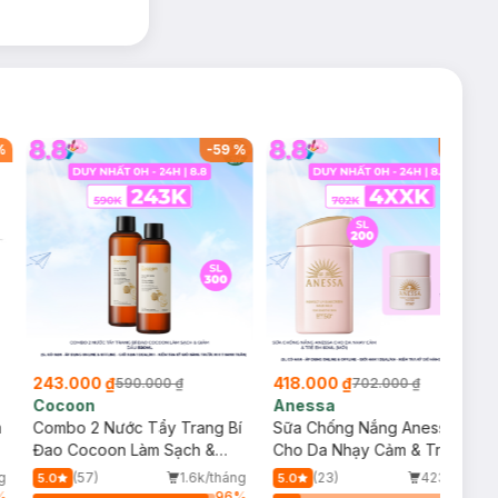
%
-
59
%
-
40
%
243.000 ₫
418.000 ₫
590.000 ₫
702.000 ₫
Cocoon
Anessa
m
Combo 2 Nước Tẩy Trang Bí
Sữa Chống Nắng Anessa
Đao Cocoon Làm Sạch &
Cho Da Nhạy Cảm & Trẻ Em
Giảm Dầu 500ml
60ml (Mới)
g
(57)
1.6k/tháng
(23)
423/tháng
5.0
5.0
%
96
%
15
%