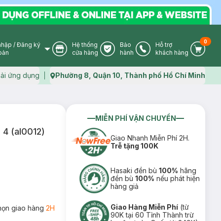
0
nhập
/
Đăng ký
Hệ thống
Bảo
Hỗ trợ
User Icon
Store Icon
Warranty Icon
Phone Icon
Cart I
oản
cửa hàng
hành
khách hàng
ải ứng dụng
Phường 8, Quận 10, Thành phố Hồ Chí Minh
Map icon
MIỄN PHÍ VẬN CHUYỂN
 4 (al0012)
Giao Nhanh Miễn Phí 2H.
Trễ tặng 100K
Hasaki đền bù
100%
hãng
đền bù
100%
nếu phát hiện
hàng giả
Giao Hàng Miễn Phí
(từ
họn giao hàng
2H
90K tại 60 Tỉnh Thành trừ