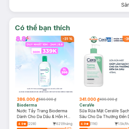
Sả
Có thể bạn thích
-
34
%
-
31
%
-
3
386.000 ₫
341.000 ₫
560.000 ₫
490.000 ₫
Bioderma
CeraVe
rma
Nước Tẩy Trang Bioderma
Sữa Rửa Mặt CeraVe Sạc
m
Dành Cho Da Dầu & Hỗn Hợp
Sâu Cho Da Thường Đến 
500ml
Dầu 473ml
/tháng
(228)
621/tháng
(116)
1.5k/t
4.9
4.9
64
%
64
%