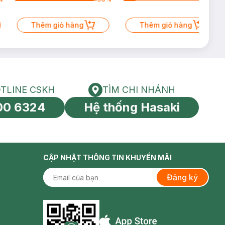
Thêm giỏ hàng
Thêm giỏ hàng
TLINE CSKH
TÌM CHI NHÁNH
HOTLINE CSKH
Tìm chi nhánh
00 6324
Hệ thống Hasaki
tín toàn cầu
CẬP NHẬT THÔNG TIN KHUYẾN MÃI
Đăng ký