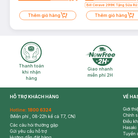
Bill Cerave 299K Tặng Sữa Rử
Mặt Cerave 30ml (SL có hạn)
Thêm giỏ hàng
Thêm giỏ hàng
Thanh toán khi nhận hàng
Giao nhanh miễ
Thanh toán
Giao nhanh
khi nhận
miễn phí 2H
hàng
HỖ TRỢ KHÁCH HÀNG
VỀ HA
Giới th
Hotline:
1800 6324
Chính 
(Miễn phí , 08-22h kể cả T7, CN)
Điều k
Các câu hỏi thường gặp
Hasaki
Gửi yêu cầu hỗ trợ
Tuyển 
Hướng dẫn đặt hàng