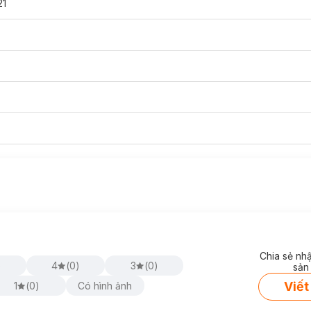
21
Chia sẻ nh
)
4
(
0
)
3
(
0
)
sản
Viết
1
(
0
)
Có hình ảnh