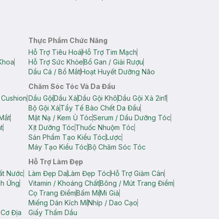
Thực Phẩm Chức Năng
Hỗ Trợ Tiêu Hoá
Hỗ Trợ Tim Mạch
Khoa
Hỗ Trợ Sức Khỏe
Bổ Gan / Giải Rượu
Dầu Cá / Bổ Mắt
Hoạt Huyết Dưỡng Não
Chăm Sóc Tóc Và Da Đầu
 Cushion
Dầu Gội
Dầu Xả
Dầu Gội Khô
Dầu Gội Xả 2in1
Bộ Gội Xả
Tẩy Tế Bào Chết Da Đầu
Mắt
Mặt Nạ / Kem Ủ Tóc
Serum / Dầu Dưỡng Tóc
t
Xịt Dưỡng Tóc
Thuốc Nhuộm Tóc
Sản Phẩm Tạo Kiểu Tóc
Lược
Máy Tạo Kiểu Tóc
Bộ Chăm Sóc Tóc
Hỗ Trợ Làm Đẹp
ất Nước
Làm Đẹp Da
Làm Đẹp Tóc
Hỗ Trợ Giảm Cân
ch Ứng
Vitamin / Khoáng Chất
Bông / Mút Trang Điểm
Cọ Trang Điểm
Bấm Mi
Mi Giả
Miếng Dán Kích Mí
Nhíp / Dao Cạo
 Cơ Địa
Giấy Thấm Dầu