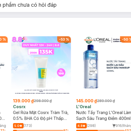
n phẩm chưa có hỏi đáp
0
%
-
53
%
-
50
139.000 ₫
145.000 ₫
298.000 ₫
289.000 ₫
Cosrx
L'Oreal
h
Gel Rửa Mặt Cosrx Tràm Trà,
Nước Tẩy Trang L'Oreal Là
Da
0.5% BHA Có Độ pH Thấp
Sạch Sâu Trang Điểm 400ml
150ml
háng
(173)
(298)
916/thán
5.0
4.8
17
%
8
%
45