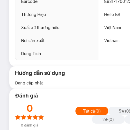
Barcode
89317170012
Thương Hiệu
Hello BB
Xuất xứ thương hiệu
Việt Nam
Nơi sản xuất
Vietnam
Dung Tích
Hướng dẫn sử dụng
Đang cập nhật
Đánh giá
0
Tất cả
(
0
)
5
(
0
2
(
0
)
0
đánh giá