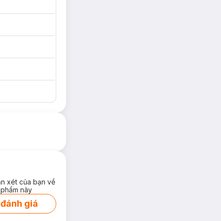
ận xét của bạn về
 phẩm này
 đánh giá