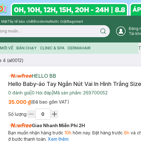
 Mặt
Tẩy tế bào chết
Bioderma
Nước Giặt
Bagsmart
Đăng 
Search icon
Tài kh
T
MỚI VỀ
BÁN CHẠY
CLINIC & SPA
DERMAHAIR
e 4 (al0012)
HELLO BB
Hello Baby-áo Tay Ngắn Nút Vai In Hình Trắng Size
0
đánh giá
|
0
Hỏi đáp
|
Mã sản phẩm:
269700052
35.000 ₫
(Đã bao gồm VAT)
Số lượng:
Giao Nhanh Miễn Phí 2H
Bạn muốn nhận hàng trước
10h
hôm nay. Đặt hàng trước
8h
và c
ở bước thanh toán.
Xem thêm