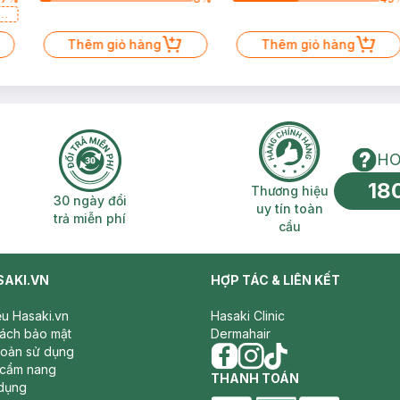
a
Thêm giỏ hàng
Thêm giỏ hàng
HO
18
n phí 2H
30 ngày đổi trả miễn phí
Thương hiệu uy 
Thương hiệu
30 ngày đổi
uy tín toàn
trả miễn phí
cầu
SAKI.VN
HỢP TÁC & LIÊN KẾT
iệu Hasaki.vn
Hasaki Clinic
sách bảo mật
Dermahair
hoản sử dụng
 cẩm nang
facebook
THANH TOÁN
instagram
tiktok
dụng