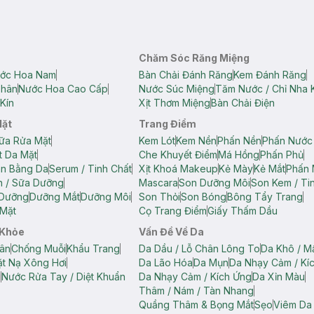
Chăm Sóc Răng Miệng
ớc Hoa Nam
Bàn Chải Đánh Răng
Kem Đánh Răng
Thân
Nước Hoa Cao Cấp
Nước Súc Miệng
Tăm Nước / Chỉ Nha 
Kín
Xịt Thơm Miệng
Bàn Chải Điện
Mặt
Trang Điểm
ữa Rửa Mặt
Kem Lót
Kem Nền
Phấn Nền
Phấn Nước
t Da Mặt
Che Khuyết Điểm
Má Hồng
Phấn Phủ
ân Bằng Da
Serum / Tinh Chất
Xịt Khoá Makeup
Kẻ Mày
Kẻ Mắt
Phấn 
n / Sữa Dưỡng
Mascara
Son Dưỡng Môi
Son Kem / Tin
 Dưỡng
Dưỡng Mắt
Dưỡng Môi
Son Thỏi
Son Bóng
Bông Tẩy Trang
Mặt
Cọ Trang Điểm
Giấy Thấm Dầu
 Khỏe
Vấn Đề Về Da
ân
Chống Muỗi
Khẩu Trang
Da Dầu / Lỗ Chân Lông To
Da Khô / M
t Nạ Xông Hơi
Da Lão Hóa
Da Mụn
Da Nhạy Cảm / Kí
g
Nước Rửa Tay / Diệt Khuẩn
Da Nhạy Cảm / Kích Ứng
Da Xỉn Màu
Thâm / Nám / Tàn Nhang
Quầng Thâm & Bọng Mắt
Sẹo
Viêm Da