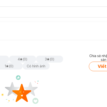
Chia sẻ nh
)
4
(
0
)
3
(
0
)
sản
Viết
1
(
0
)
Có hình ảnh