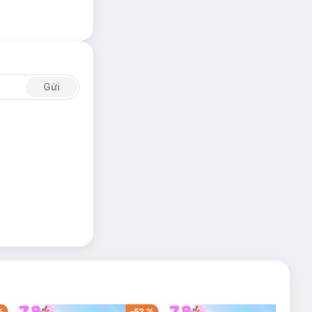
Gửi
%
-
53
%
-
38
%