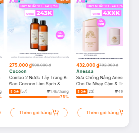
275.000 ₫
432.000 ₫
590.000 ₫
702.000 ₫
Cocoon
Anessa
m
Combo 2 Nước Tẩy Trang Bí
Sữa Chống Nắng Anessa
Đao Cocoon Làm Sạch &
Cho Da Nhạy Cảm & Trẻ Em
Giảm Dầu 500ml
60ml (Mới)
g
(57)
1.4k/tháng
(23)
410/tháng
5.0
5.0
%
75
%
34
%
Thêm giỏ hàng
Thêm giỏ hàng