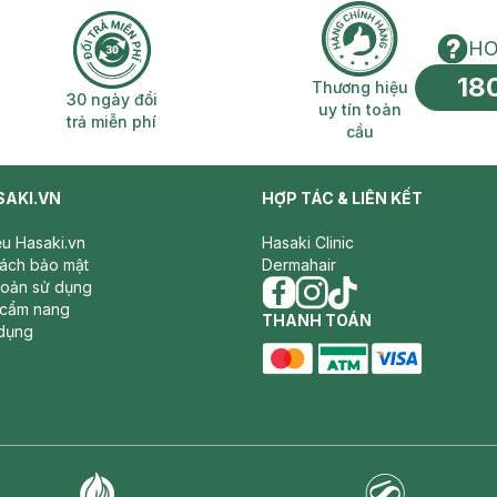
HO
18
n phí 2H
30 ngày đổi trả miễn phí
Thương hiệu uy 
Thương hiệu
30 ngày đổi
uy tín toàn
trả miễn phí
cầu
SAKI.VN
HỢP TÁC & LIÊN KẾT
iệu Hasaki.vn
Hasaki Clinic
sách bảo mật
Dermahair
hoản sử dụng
 cẩm nang
facebook
THANH TOÁN
instagram
tiktok
dụng
master card
ATM card
visa card