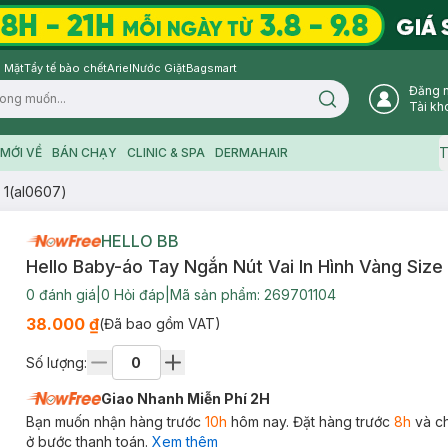
 Mặt
Tẩy tế bào chết
Ariel
Nước Giặt
Bagsmart
Đăng 
Search icon
Tài kh
T
MỚI VỀ
BÁN CHẠY
CLINIC & SPA
DERMAHAIR
 1(al0607)
HELLO BB
Hello Baby-áo Tay Ngắn Nút Vai In Hình Vàng Size
0
đánh giá
|
0
Hỏi đáp
|
Mã sản phẩm:
269701104
38.000 ₫
(Đã bao gồm VAT)
Số lượng:
Giao Nhanh Miễn Phí 2H
Bạn muốn nhận hàng trước
10h
hôm nay. Đặt hàng trước
8h
và c
ở bước thanh toán.
Xem thêm