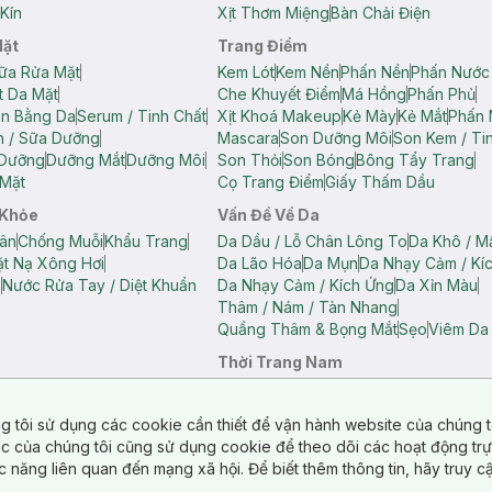
Kín
Xịt Thơm Miệng
Bàn Chải Điện
Mặt
Trang Điểm
ữa Rửa Mặt
Kem Lót
Kem Nền
Phấn Nền
Phấn Nước
t Da Mặt
Che Khuyết Điểm
Má Hồng
Phấn Phủ
ân Bằng Da
Serum / Tinh Chất
Xịt Khoá Makeup
Kẻ Mày
Kẻ Mắt
Phấn 
n / Sữa Dưỡng
Mascara
Son Dưỡng Môi
Son Kem / Tin
 Dưỡng
Dưỡng Mắt
Dưỡng Môi
Son Thỏi
Son Bóng
Bông Tẩy Trang
Mặt
Cọ Trang Điểm
Giấy Thấm Dầu
 Khỏe
Vấn Đề Về Da
ân
Chống Muỗi
Khẩu Trang
Da Dầu / Lỗ Chân Lông To
Da Khô / M
t Nạ Xông Hơi
Da Lão Hóa
Da Mụn
Da Nhạy Cảm / Kí
g
Nước Rửa Tay / Diệt Khuẩn
Da Nhạy Cảm / Kích Ứng
Da Xỉn Màu
Thâm / Nám / Tàn Nhang
Quầng Thâm & Bọng Mắt
Sẹo
Viêm Da
Thời Trang Nam
ữ
Áo Hai Dây Nữ
Áo Polo Nữ
Áo Polo Nam
Áo Thun Nam
Áo Tank T
Tank Top Nữ
Quần Dài Nữ
Quần Lót Nam
Quần Short Nam
g tôi sử dụng các cookie cần thiết để vận hành website của chúng t
n Short Nữ
tác của chúng tôi cũng sử dụng cookie để theo dõi các hoạt động tr
c năng liên quan đến mạng xã hội. Để biết thêm thông tin, hãy truy 
o Chéo
Túi Du Lịch