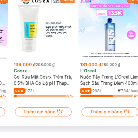
139.000 ₫
181.000 ₫
298.000 ₫
289.000 ₫
Cosrx
L'Oreal
h
Gel Rửa Mặt Cosrx Tràm Trà,
Nước Tẩy Trang L'Oreal Là
Da
0.5% BHA Có Độ pH Thấp
Sạch Sâu Trang Điểm 400ml
150ml
háng
(173)
(298)
734/thán
5.0
4.8
64
%
6
%
64
a
Thêm giỏ hàng
Thêm giỏ hàng