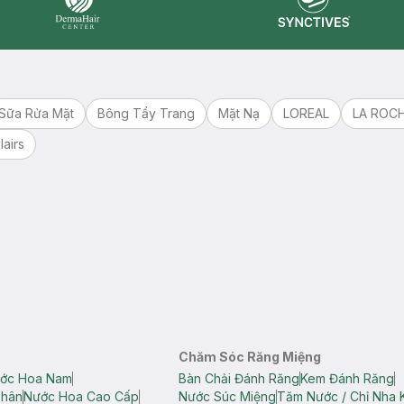
Synctives
Dermahair
Sữa Rửa Mặt
Bông Tẩy Trang
Mặt Nạ
LOREAL
LA ROC
lairs
Chăm Sóc Răng Miệng
ớc Hoa Nam
Bàn Chải Đánh Răng
Kem Đánh Răng
Thân
Nước Hoa Cao Cấp
Nước Súc Miệng
Tăm Nước / Chỉ Nha 