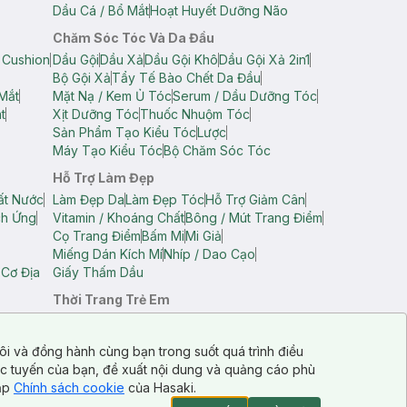
Dầu Cá / Bổ Mắt
Hoạt Huyết Dưỡng Não
Chăm Sóc Tóc Và Da Đầu
 Cushion
Dầu Gội
Dầu Xả
Dầu Gội Khô
Dầu Gội Xả 2in1
Bộ Gội Xả
Tẩy Tế Bào Chết Da Đầu
Mắt
Mặt Nạ / Kem Ủ Tóc
Serum / Dầu Dưỡng Tóc
t
Xịt Dưỡng Tóc
Thuốc Nhuộm Tóc
Sản Phẩm Tạo Kiểu Tóc
Lược
Máy Tạo Kiểu Tóc
Bộ Chăm Sóc Tóc
Hỗ Trợ Làm Đẹp
ất Nước
Làm Đẹp Da
Làm Đẹp Tóc
Hỗ Trợ Giảm Cân
ch Ứng
Vitamin / Khoáng Chất
Bông / Mút Trang Điểm
Cọ Trang Điểm
Bấm Mi
Mi Giả
Miếng Dán Kích Mí
Nhíp / Dao Cạo
 Cơ Địa
Giấy Thấm Dầu
Thời Trang Trẻ Em
op Nam
Áo Dây Trẻ Em
Áo Thun Trẻ Em
Áo Sát Nách Trẻ Em
Quần Short Trẻ Em
ôi và đồng hành cùng bạn trong suốt quá trình điều
ực tuyến của bạn, đề xuất nội dung và quảng cáo phù
cập
Chính sách cookie
của Hasaki.