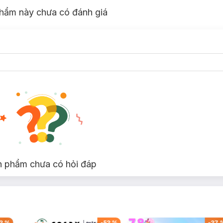
hẩm này chưa có đánh giá
n phẩm chưa có hỏi đáp
3
%
-
53
%
-
37