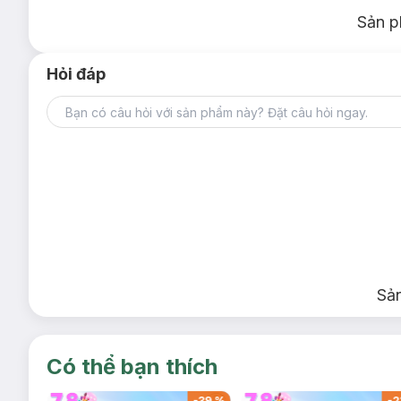
Sản p
Hỏi đáp
Sả
Có thể bạn thích
-
37
%
-
39
%
-
2