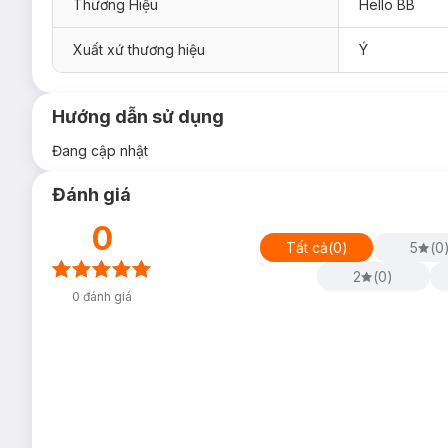
Thương Hiệu
Hello BB
Xuất xứ thương hiệu
Ý
Hướng dẫn sử dụng
Đang cập nhật
Đánh giá
0
Tất cả
(
0
)
5
(
0
2
(
0
)
0
đánh giá