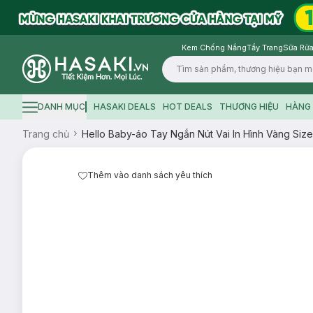
Kem Chống Nắng
Tẩy Trang
Sữa Rửa
Logo
DANH MỤC
HASAKI DEALS
HOT DEALS
THƯƠNG HIỆU
HÀNG 
Hamburger icon
Trang chủ
Hello Baby-áo Tay Ngắn Nút Vai In Hình Vàng Size
Thêm vào danh sách yêu thích