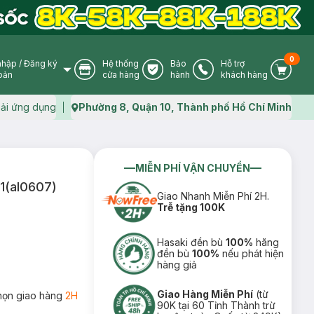
0
nhập
/
Đăng ký
Hệ thống
Bảo
Hỗ trợ
User Icon
Store Icon
Warranty Icon
Phone Icon
Cart I
oản
cửa hàng
hành
khách hàng
ải ứng dụng
Phường 8, Quận 10, Thành phố Hồ Chí Minh
Map icon
MIỄN PHÍ VẬN CHUYỂN
 1(al0607)
Giao Nhanh Miễn Phí 2H.
Trễ tặng 100K
Hasaki đền bù
100%
hãng
đền bù
100%
nếu phát hiện
hàng giả
Giao Hàng Miễn Phí
(từ
họn giao hàng
2H
90K tại 60 Tỉnh Thành trừ