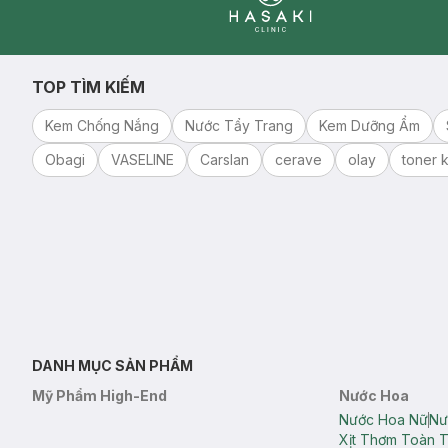
Clinic
TOP TÌM KIẾM
Kem Chống Nắng
Nước Tẩy Trang
Kem Dưỡng Ẩm
Obagi
VASELINE
Carslan
cerave
olay
toner k
DANH MỤC SẢN PHẨM
Mỹ Phẩm High-End
Nước Hoa
Nước Hoa Nữ
Nư
Xịt Thơm Toàn 