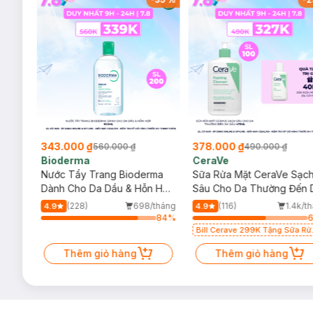
343.000 ₫
378.000 ₫
560.000 ₫
490.000 ₫
Bioderma
CeraVe
rma
Nước Tẩy Trang Bioderma
Sữa Rửa Mặt CeraVe Sạc
m
Dành Cho Da Dầu & Hỗn Hợp
Sâu Cho Da Thường Đến 
500ml
Dầu 473ml
/tháng
(228)
698/tháng
(116)
1.4k/t
4.9
4.9
79
%
84
%
Bill Cerave 299K Tặng Sữa Rử
Mặt Cerave 30ml (SL có hạn)
Thêm giỏ hàng
Thêm giỏ hàng