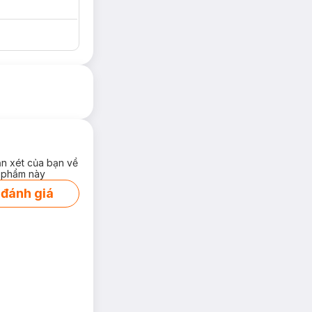
ận xét của bạn về
 phẩm này
 đánh giá