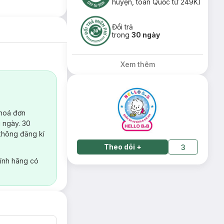
huyện, toàn Quốc từ 249K)
Đổi trả
trong
30 ngày
Xem thêm
 hoá đơn
 ngày. 30
không đăng kí
Theo dõi
+
3
ính hãng có