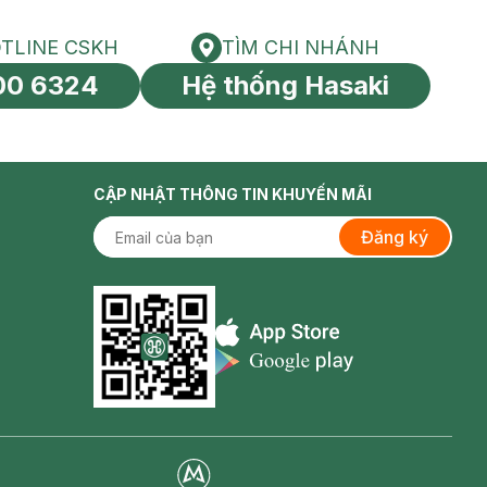
TLINE CSKH
TÌM CHI NHÁNH
HOTLINE CSKH
Tìm chi nhánh
00 6324
Hệ thống Hasaki
tín toàn cầu
CẬP NHẬT THÔNG TIN KHUYẾN MÃI
Đăng ký
Appstore icon
Goolge Play icon