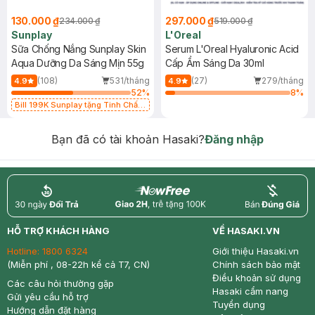
130.000 ₫
297.000 ₫
234.000 ₫
519.000 ₫
Sunplay
L'Oreal
Sữa Chống Nắng Sunplay Skin
Serum L'Oreal Hyaluronic Acid
Aqua Dưỡng Da Sáng Mịn 55g
Cấp Ẩm Sáng Da 30ml
(108)
531/tháng
(27)
279/tháng
4.9
4.9
52
%
8
%
Bill 199K Sunplay tặng Tinh Chất
Chống Nắng 7g trị giá 30K (SL có
hạn)
Bạn đã có tài khoản Hasaki?
Đăng nhập
return
nowfree
price
HỖ TRỢ KHÁCH HÀNG
VỀ HASAKI.VN
Hotline:
1800 6324
Giới thiệu Hasaki.vn
(Miễn phí , 08-22h kể cả T7, CN)
Chính sách bảo mật
Điều khoản sử dụng
Các câu hỏi thường gặp
Hasaki cẩm nang
Gửi yêu cầu hỗ trợ
Tuyển dụng
Hướng dẫn đặt hàng