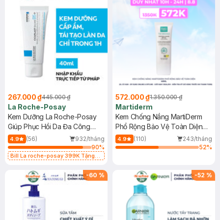
267.000 ₫
572.000 ₫
445.000 ₫
1.350.000 ₫
La Roche-Posay
Martiderm
Kem Dưỡng La Roche-Posay
Kem Chống Nắng MartiDerm
Giúp Phục Hồi Da Đa Công
Phổ Rộng Bảo Vệ Toàn Diện
Dụng 40ml
40ml
(56)
932/tháng
(110)
243/tháng
4.9
4.9
90
%
52
%
Bill La roche-posay 399K Tặng
Gel rửa mặt da dầu nhạy cảm 50ml
(SL có hạn)
-
60
%
-
52
%