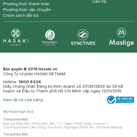
Liên hệ
Phương thức thanh toán
Phương thức vận chuyển
Chính sách đổi trả
Synctives
Clinic
Dermahair
Mastige
Bản quyền © 2016 Hasaki.vn
Công Ty cổ phần HASAKI VIETNAM
Hotline:
1800 6324
Giấy chứng nhận Đăng ký Kinh doanh số 0313612829 do Sở Kế
hoạch và Đầu tư Thành phố Hồ Chí Minh cấp ngày 13/01/2016
Xem tất cả cửa hàng
Mỹ Phẩm High-End
Trang Điểm Mặt
Kem Lót
/
Kem Nền
/
Phấn Nền
/
BB / CC Cream
/
Phấn Nước Cushion
/
Che Khuyết Điểm
/
Má Hồng
/
Tạo Khối / Highlight
/
Phấn Phủ
/
Xịt Khoá Makeup
Trang Điểm Mắt