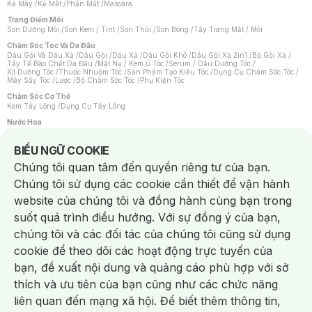
Kẻ Mày
/
Kẻ Mắt
/
Phấn Mắt
/
Mascara
Trang Điểm Môi
Son Dưỡng Môi
/
Son Kem / Tint
/
Son Thỏi
/
Son Bóng
/
Tẩy Trang Mắt / Môi
Chăm Sóc Tóc Và Da Đầu
Dầu Gội Và Dầu Xả
/
Dầu Gội
/
Dầu Xả
/
Dầu Gội Khô
/
Dầu Gội Xả 2in1
/
Bộ Gội Xả
/
Tẩy Tế Bào Chết Da Đầu
/
Mặt Nạ / Kem Ủ Tóc
/
Serum / Dầu Dưỡng Tóc
/
Xịt Dưỡng Tóc
/
Thuốc Nhuộm Tóc
/
Sản Phẩm Tạo Kiểu Tóc
/
Dụng Cụ Chăm Sóc Tóc
/
Máy Sấy Tóc
/
Lược
/
Bộ Chăm Sóc Tóc
/
Phụ Kiện Tóc
Chăm Sóc Cơ Thể
Kem Tẩy Lông
/
Dụng Cụ Tẩy Lông
Nước Hoa
Nước Hoa Nữ
/
Nước Hoa Nam
/
Nước Hoa Cao Cấp
/
Xịt Thơm Toàn Thân
/
Nước Hoa Vùng Kín
Notice about cookies usage
BIỂU NGỮ COOKIE
Chăm Sóc Cá Nhân
Chúng tôi quan tâm đến quyền riêng tư của bạn.
Chống Muỗi
/
Khẩu Trang
/
Máy Massage
/
Mặt Nạ Xông Hơi
/
Nước Rửa Tay
/
Sản Phẩm Chăm Sóc Khác
/
Bàn Chải Đánh Răng
/
Bàn Chải Điện
/
Chúng tôi sử dụng các cookie cần thiết để vận hành
Hỗ Trợ Trắng Răng
/
Kem Đánh Răng
/
Máy Tăm Nước
/
Nước Súc Miệng
/
Tăm / Chỉ Nha Khoa
/
Xịt Thơm Miệng
/
Dung Dịch Vệ Sinh
/
Dưỡng Vùng Kín
/
website của chúng tôi và đồng hành cùng bạn trong
Khăn Ướt Vệ Sinh Vùng Kín
/
Băng Vệ Sinh
/
Tampon
/
Bọt Cạo Râu
/
Dao Cạo Râu
/
Máy Cạo Râu
suốt quá trình điều hướng. Với sự đồng ý của bạn,
Vấn Đề Về Da
chúng tôi và các đối tác của chúng tôi cũng sử dụng
Da Dầu / Lỗ Chân Lông To
/
Da Khô / Mất Nước
/
Da Lão Hóa
/
Da Mụn
/
Da Nhạy Cảm / Kích Ứng
/
Da Xỉn Màu
/
Thâm / Nám / Tàn Nhang
/
cookie để theo dõi các hoạt động trực tuyến của
Quầng Thâm & Bọng Mắt
/
Sẹo
/
Viêm Da Cơ Địa
bạn, đề xuất nội dung và quảng cáo phù hợp với sở
Dụng Cụ / Phụ Kiện Chăm Sóc Da
Chat i
Bông Tẩy Trang
/
Khăn Lau Mặt Khô
/
Dụng Cụ / Máy Rửa Mặt
/
Máy Chăm Sóc Da
/
thích và ưu tiên của bạn cũng như các chức năng
Dụng Cụ Chăm Sóc Khác
liên quan đến mạng xã hội. Để biết thêm thông tin,