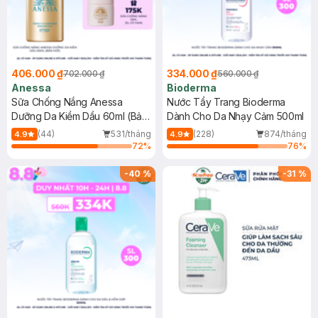
406.000 ₫
334.000 ₫
702.000 ₫
560.000 ₫
Anessa
Bioderma
Sữa Chống Nắng Anessa
Nước Tẩy Trang Bioderma
Dưỡng Da Kiềm Dầu 60ml (Bản
Dành Cho Da Nhạy Cảm 500ml
Mới)
(44)
531/tháng
(228)
874/tháng
4.9
4.9
72
%
76
%
-
40
%
-
31
%