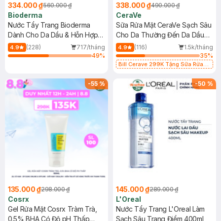
334.000 ₫
338.000 ₫
560.000 ₫
490.000 ₫
Bioderma
CeraVe
Nước Tẩy Trang Bioderma
Sữa Rửa Mặt CeraVe Sạch Sâu
Dành Cho Da Dầu & Hỗn Hợp
Cho Da Thường Đến Da Dầu
500ml
473ml
(228)
717/tháng
(116)
1.5k/tháng
4.9
4.9
49
%
35
%
Bill Cerave 299K Tặng Sữa Rửa
Mặt Cerave 30ml (SL có hạn)
-
55
%
-
50
%
135.000 ₫
145.000 ₫
298.000 ₫
289.000 ₫
Cosrx
L'Oreal
Gel Rửa Mặt Cosrx Tràm Trà,
Nước Tẩy Trang L'Oreal Làm
0.5% BHA Có Độ pH Thấp
Sạch Sâu Trang Điểm 400ml