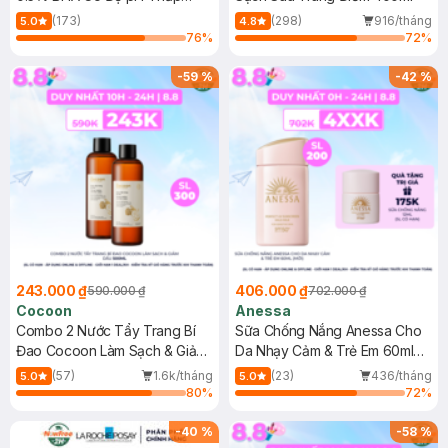
150ml
(173)
(298)
916/tháng
5.0
4.8
76
%
72
%
-
59
%
-
42
%
243.000 ₫
406.000 ₫
590.000 ₫
702.000 ₫
Cocoon
Anessa
Combo 2 Nước Tẩy Trang Bí
Sữa Chống Nắng Anessa Cho
Đao Cocoon Làm Sạch & Giảm
Da Nhạy Cảm & Trẻ Em 60ml
Dầu 500ml
(Mới)
(57)
1.6k/tháng
(23)
436/tháng
5.0
5.0
80
%
72
%
-
40
%
-
58
%