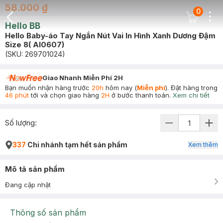
58.000 ₫
0
Dots
Cart Icon
Hello BB
Back Icon
Hello Baby-áo Tay Ngắn Nút Vai In Hình Xanh Dương Đậm
Size 8( Al0607)
(SKU:
269701024
)
Giao Nhanh Miễn Phí 2H
Bạn muốn nhận hàng trước
20h
hôm nay (
Miễn phí
). Đặt hàng trong
46 phút
tới và chọn giao hàng
2H
ở bước thanh toán.
Xem chi tiết
Số lượng:
337
Chi nhánh tạm hết sản phẩm
Xem thêm
Mô tả sản phẩm
Đang cập nhật
Thông số sản phẩm