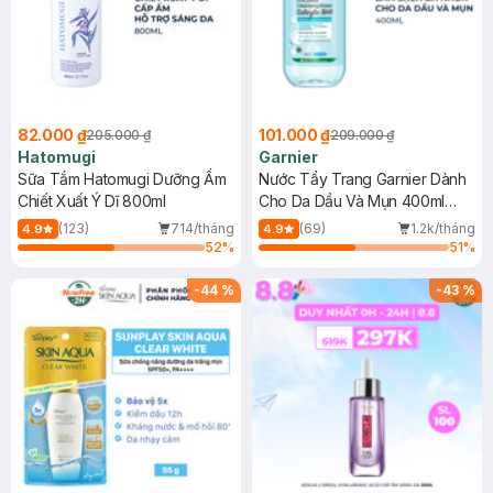
82.000 ₫
101.000 ₫
205.000 ₫
209.000 ₫
Hatomugi
Garnier
Sữa Tắm Hatomugi Dưỡng Ẩm
Nước Tẩy Trang Garnier Dành
Chiết Xuất Ý Dĩ 800ml
Cho Da Dầu Và Mụn 400ml
(Mới)
(123)
714/tháng
(69)
1.2k/tháng
4.9
4.9
52
%
51
%
-
44
%
-
43
%