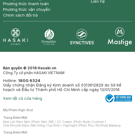
Liên hệ
Phương thức thanh toán
Phương thức vận chuyển
Chính sách đổi trả
Synctives
Clinic
Dermahair
Mastige
Bản quyền © 2016 Hasaki.vn
Công Ty cổ phần HASAKI VIETNAM
Hotline:
1800 6324
Giấy chứng nhận Đăng ký Kinh doanh số 0313612829 do Sở Kế
hoạch và Đầu tư Thành phố Hồ Chí Minh cấp ngày 13/01/2016
Xem tất cả cửa hàng
Mỹ Phẩm High-End
Trang Điểm Mặt
Kem Lót
/
Kem Nền
/
Phấn Nền
/
BB / CC Cream
/
Phấn Nước Cushion
/
Che Khuyết Điểm
/
Má Hồng
/
Tạo Khối / Highlight
/
Phấn Phủ
/
Xịt Khoá Makeup
Trang Điểm Mắt