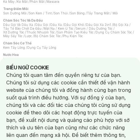
Kẻ Mày
/
Kẻ Mắt
/
Phấn Mắt
/
Mascara
Trang Điểm Môi
Son Dưỡng Môi
/
Son Kem / Tint
/
Son Thỏi
/
Son Bóng
/
Tẩy Trang Mắt / Môi
Chăm Sóc Tóc Và Da Đầu
Dầu Gội Và Dầu Xả
/
Dầu Gội
/
Dầu Xả
/
Dầu Gội Khô
/
Dầu Gội Xả 2in1
/
Bộ Gội Xả
/
Tẩy Tế Bào Chết Da Đầu
/
Mặt Nạ / Kem Ủ Tóc
/
Serum / Dầu Dưỡng Tóc
/
Xịt Dưỡng Tóc
/
Thuốc Nhuộm Tóc
/
Sản Phẩm Tạo Kiểu Tóc
/
Dụng Cụ Chăm Sóc Tóc
/
Máy Sấy Tóc
/
Lược
/
Bộ Chăm Sóc Tóc
/
Phụ Kiện Tóc
Chăm Sóc Cơ Thể
Kem Tẩy Lông
/
Dụng Cụ Tẩy Lông
Nước Hoa
Nước Hoa Nữ
/
Nước Hoa Nam
/
Nước Hoa Cao Cấp
/
Xịt Thơm Toàn Thân
/
Nước Hoa Vùng Kín
Notice about cookies usage
BIỂU NGỮ COOKIE
Chăm Sóc Cá Nhân
Chúng tôi quan tâm đến quyền riêng tư của bạn.
Chống Muỗi
/
Khẩu Trang
/
Máy Massage
/
Mặt Nạ Xông Hơi
/
Nước Rửa Tay
/
Sản Phẩm Chăm Sóc Khác
/
Bàn Chải Đánh Răng
/
Bàn Chải Điện
/
Chúng tôi sử dụng các cookie cần thiết để vận hành
Hỗ Trợ Trắng Răng
/
Kem Đánh Răng
/
Máy Tăm Nước
/
Nước Súc Miệng
/
Tăm / Chỉ Nha Khoa
/
Xịt Thơm Miệng
/
Dung Dịch Vệ Sinh
/
Dưỡng Vùng Kín
/
website của chúng tôi và đồng hành cùng bạn trong
Khăn Ướt Vệ Sinh Vùng Kín
/
Băng Vệ Sinh
/
Tampon
/
Bọt Cạo Râu
/
Dao Cạo Râu
/
Máy Cạo Râu
suốt quá trình điều hướng. Với sự đồng ý của bạn,
Vấn Đề Về Da
chúng tôi và các đối tác của chúng tôi cũng sử dụng
Da Dầu / Lỗ Chân Lông To
/
Da Khô / Mất Nước
/
Da Lão Hóa
/
Da Mụn
/
Da Nhạy Cảm / Kích Ứng
/
Da Xỉn Màu
/
Thâm / Nám / Tàn Nhang
/
cookie để theo dõi các hoạt động trực tuyến của
Quầng Thâm & Bọng Mắt
/
Sẹo
/
Viêm Da Cơ Địa
bạn, đề xuất nội dung và quảng cáo phù hợp với sở
Dụng Cụ / Phụ Kiện Chăm Sóc Da
Chat i
Bông Tẩy Trang
/
Khăn Lau Mặt Khô
/
Dụng Cụ / Máy Rửa Mặt
/
Máy Chăm Sóc Da
/
thích và ưu tiên của bạn cũng như các chức năng
Dụng Cụ Chăm Sóc Khác
liên quan đến mạng xã hội. Để biết thêm thông tin,