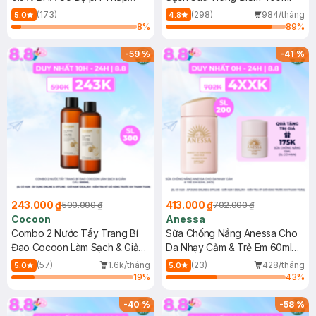
150ml
(173)
(298)
984/tháng
5.0
4.8
8
%
89
%
-
59
%
-
41
%
243.000 ₫
413.000 ₫
590.000 ₫
702.000 ₫
Cocoon
Anessa
Combo 2 Nước Tẩy Trang Bí
Sữa Chống Nắng Anessa Cho
Đao Cocoon Làm Sạch & Giảm
Da Nhạy Cảm & Trẻ Em 60ml
Dầu 500ml
(Mới)
(57)
1.6k/tháng
(23)
428/tháng
5.0
5.0
19
%
43
%
-
40
%
-
58
%