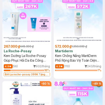
267.000 ₫
572.000 ₫
445.000 ₫
1.350.000 ₫
La Roche-Posay
Martiderm
Kem Dưỡng La Roche-Posay
Kem Chống Nắng MartiDerm
Giúp Phục Hồi Da Đa Công
Phổ Rộng Bảo Vệ Toàn Diện
Dụng 40ml
40ml
(56)
932/tháng
(110)
243/tháng
4.9
4.9
16
%
1
%
Bill La roche-posay 399K Tặng
Gel rửa mặt da dầu nhạy cảm 50ml
(SL có hạn)
-
60
%
-
49
%