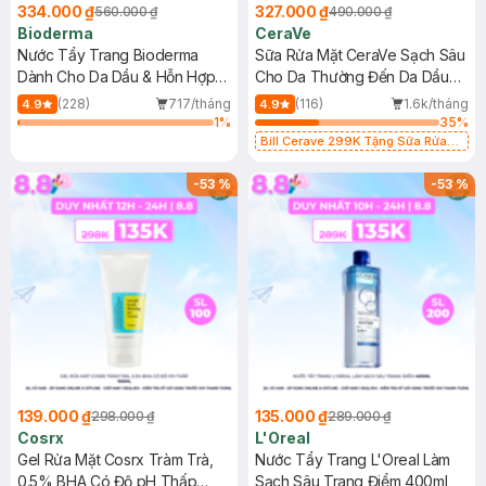
334.000 ₫
327.000 ₫
560.000 ₫
490.000 ₫
Bioderma
CeraVe
Nước Tẩy Trang Bioderma
Sữa Rửa Mặt CeraVe Sạch Sâu
Dành Cho Da Dầu & Hỗn Hợp
Cho Da Thường Đến Da Dầu
500ml
473ml
(228)
717/tháng
(116)
1.6k/tháng
4.9
4.9
1
%
35
%
Bill Cerave 299K Tặng Sữa Rửa
Mặt Cerave 30ml (SL có hạn)
-
53
%
-
53
%
139.000 ₫
135.000 ₫
298.000 ₫
289.000 ₫
Cosrx
L'Oreal
Gel Rửa Mặt Cosrx Tràm Trà,
Nước Tẩy Trang L'Oreal Làm
0.5% BHA Có Độ pH Thấp
Sạch Sâu Trang Điểm 400ml