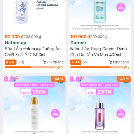
82.000 ₫
107.000 ₫
205.000 ₫
209.000 ₫
Hatomugi
Garnier
Sữa Tắm Hatomugi Dưỡng Ẩm
Nước Tẩy Trang Garnier Dành
Chiết Xuất Ý Dĩ 800ml
Cho Da Dầu Và Mụn 400ml
(Mới)
(123)
714/tháng
(69)
1.1k/tháng
4.9
4.9
52
%
79
%
-
44
%
-
43
%