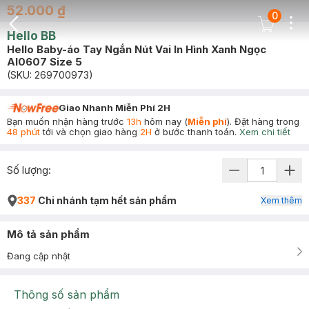
52.000 ₫
0
Dots
Cart Icon
Hello BB
Back Icon
Hello Baby-áo Tay Ngắn Nút Vai In Hình Xanh Ngọc
Al0607 Size 5
(SKU:
269700973
)
Giao Nhanh Miễn Phí 2H
Bạn muốn nhận hàng trước
13h
hôm nay (
Miễn phí
). Đặt hàng trong
48 phút
tới và chọn giao hàng
2H
ở bước thanh toán.
Xem chi tiết
Số lượng:
337
Chi nhánh tạm hết sản phẩm
Xem thêm
Mô tả sản phẩm
Đang cập nhật
Thông số sản phẩm