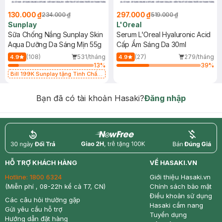
130.000 ₫
297.000 ₫
234.000 ₫
519.000 ₫
Sunplay
L'Oreal
Sữa Chống Nắng Sunplay Skin
Serum L'Oreal Hyaluronic Acid
Aqua Dưỡng Da Sáng Mịn 55g
Cấp Ẩm Sáng Da 30ml
(108)
531/tháng
(27)
279/tháng
4.9
4.9
13
%
39
%
Bill 199K Sunplay tặng Tinh Chất
Chống Nắng 7g trị giá 30K (SL có
hạn)
Bạn đã có tài khoản Hasaki?
Đăng nhập
return
nowfree
price
HỖ TRỢ KHÁCH HÀNG
VỀ HASAKI.VN
Hotline:
1800 6324
Giới thiệu Hasaki.vn
(Miễn phí , 08-22h kể cả T7, CN)
Chính sách bảo mật
Điều khoản sử dụng
Các câu hỏi thường gặp
Hasaki cẩm nang
Gửi yêu cầu hỗ trợ
Tuyển dụng
Hướng dẫn đặt hàng