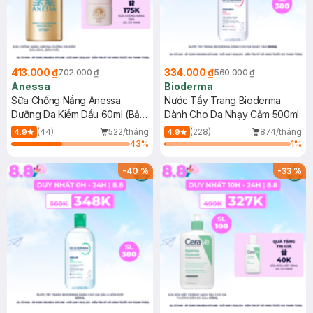
413.000 ₫
334.000 ₫
702.000 ₫
560.000 ₫
Anessa
Bioderma
Sữa Chống Nắng Anessa
Nước Tẩy Trang Bioderma
Dưỡng Da Kiềm Dầu 60ml (Bản
Dành Cho Da Nhạy Cảm 500ml
Mới)
(44)
522/tháng
(228)
874/tháng
4.9
4.9
43
%
1
%
-
40
%
-
33
%