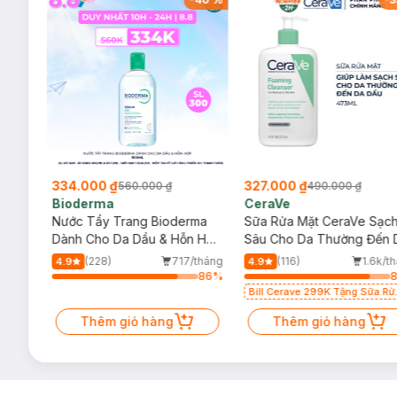
334.000 ₫
327.000 ₫
560.000 ₫
490.000 ₫
Bioderma
CeraVe
rma
Nước Tẩy Trang Bioderma
Sữa Rửa Mặt CeraVe Sạc
m
Dành Cho Da Dầu & Hỗn Hợp
Sâu Cho Da Thường Đến 
500ml
Dầu 473ml
/tháng
(228)
717/tháng
(116)
1.6k/t
4.9
4.9
26
%
86
%
Bill Cerave 299K Tặng Sữa Rử
Mặt Cerave 30ml (SL có hạn)
Thêm giỏ hàng
Thêm giỏ hàng