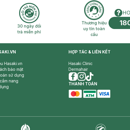
HO
18
n phí 2H
30 ngày đổi trả miễn phí
Thương hiệu uy 
Thương hiệu
30 ngày đổi
uy tín toàn
trả miễn phí
cầu
SAKI.VN
HỢP TÁC & LIÊN KẾT
iệu Hasaki.vn
Hasaki Clinic
sách bảo mật
Dermahair
hoản sử dụng
 cẩm nang
facebook
THANH TOÁN
instagram
tiktok
dụng
master card
ATM card
visa card