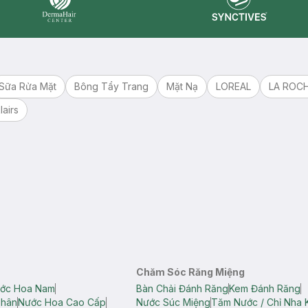
Synctives
Dermahair
Sữa Rửa Mặt
Bông Tẩy Trang
Mặt Nạ
LOREAL
LA ROC
lairs
Chăm Sóc Răng Miệng
ớc Hoa Nam
Bàn Chải Đánh Răng
Kem Đánh Răng
Thân
Nước Hoa Cao Cấp
Nước Súc Miệng
Tăm Nước / Chỉ Nha 