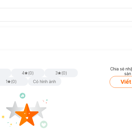
Chia sẻ nh
)
4
(
0
)
3
(
0
)
sản
Viết
1
(
0
)
Có hình ảnh