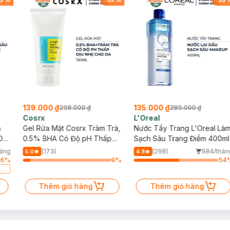
139.000 ₫
135.000 ₫
298.000 ₫
289.000 ₫
Cosrx
L'Oreal
h
Gel Rửa Mặt Cosrx Tràm Trà,
Nước Tẩy Trang L'Oreal Là
Da
0.5% BHA Có Độ pH Thấp
Sạch Sâu Trang Điểm 400ml
150ml
háng
(173)
(298)
984/thán
5.0
4.8
86
%
9
%
54
a
Thêm giỏ hàng
Thêm giỏ hàng