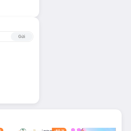
Gửi
%
-
60
%
-
42
%