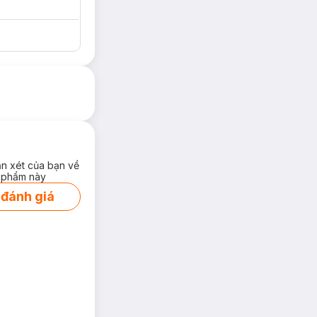
ận xét của bạn về
 phẩm này
 đánh giá