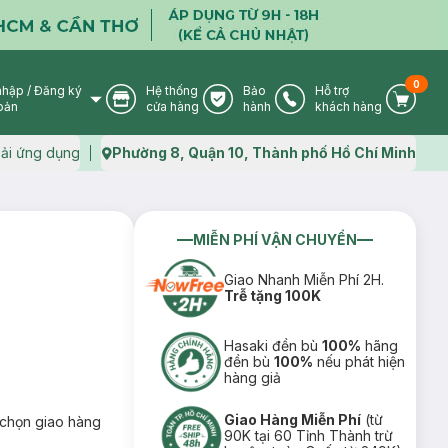
0
nhập
/
Đăng ký
Hệ thống
Bảo
Hỗ trợ
User Icon
Store Icon
Warranty Icon
Phone Icon
Cart I
oản
cửa hàng
hành
khách hàng
ải ứng dụng
Phường 8, Quận 10, Thành phố Hồ Chí Minh
Map icon
MIỄN PHÍ VẬN CHUYỂN
Giao Nhanh Miễn Phí 2H.
Trễ tặng 100K
Hasaki đền bù
100%
hãng
đền bù
100%
nếu phát hiện
hàng giả
Giao Hàng Miễn Phí
(từ
chọn giao hàng
90K tại 60 Tỉnh Thành trừ