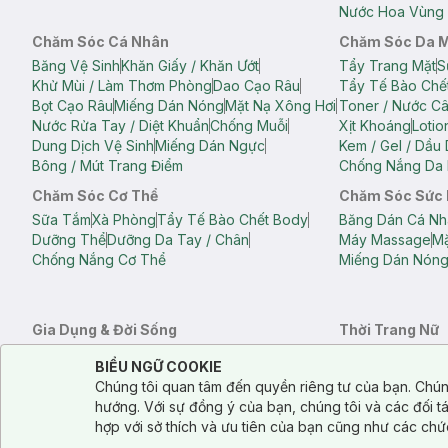
Nước Hoa Vùng 
Chăm Sóc Cá Nhân
Chăm Sóc Da 
Băng Vệ Sinh
Khăn Giấy / Khăn Ướt
Tẩy Trang Mặt
S
Khử Mùi / Làm Thơm Phòng
Dao Cạo Râu
Tẩy Tế Bào Chế
Bọt Cạo Râu
Miếng Dán Nóng
Mặt Nạ Xông Hơi
Toner / Nước C
Nước Rửa Tay / Diệt Khuẩn
Chống Muỗi
Xịt Khoáng
Lotio
Dung Dịch Vệ Sinh
Miếng Dán Ngực
Kem / Gel / Dầu
Bông / Mút Trang Điểm
Chống Nắng Da 
Chăm Sóc Cơ Thể
Chăm Sóc Sức
Sữa Tắm
Xà Phòng
Tẩy Tế Bào Chết Body
Băng Dán Cá Nh
Dưỡng Thể
Dưỡng Da Tay / Chân
Máy Massage
Mặ
Chống Nắng Cơ Thể
Miếng Dán Nón
Gia Dụng & Đời Sống
Thời Trang Nữ
Khăn Tắm
Bông Tắm / Phụ Kiện Tắm
Áo Crop Top N
Notice about cookies usage
Cookie Consent
BIỂU NGỮ COOKIE
Phụ Kiện Điện Thoại
Quạt Cầm Tay / Quạt Mini
Áo Thun Nữ
Áo 
Chúng tôi quan tâm đến quyền riêng tư của bạn. Chún
Khử Mùi / Làm Thơm Phòng
Nước Giặt
Nước Xả
Quần Lót Nữ
Quầ
hướng. Với sự đồng ý của bạn, chúng tôi và các đối 
Balo
Túi Xách
hợp với sở thích và ưu tiên của bạn cũng như các chứ
Balo Laptop
Balo Du Lịch
Túi Tote
Túi Đe