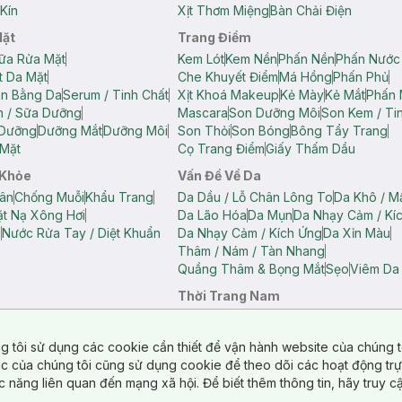
Kín
Xịt Thơm Miệng
Bàn Chải Điện
Mặt
Trang Điểm
ữa Rửa Mặt
Kem Lót
Kem Nền
Phấn Nền
Phấn Nước
t Da Mặt
Che Khuyết Điểm
Má Hồng
Phấn Phủ
ân Bằng Da
Serum / Tinh Chất
Xịt Khoá Makeup
Kẻ Mày
Kẻ Mắt
Phấn 
n / Sữa Dưỡng
Mascara
Son Dưỡng Môi
Son Kem / Tin
 Dưỡng
Dưỡng Mắt
Dưỡng Môi
Son Thỏi
Son Bóng
Bông Tẩy Trang
Mặt
Cọ Trang Điểm
Giấy Thấm Dầu
 Khỏe
Vấn Đề Về Da
ân
Chống Muỗi
Khẩu Trang
Da Dầu / Lỗ Chân Lông To
Da Khô / M
t Nạ Xông Hơi
Da Lão Hóa
Da Mụn
Da Nhạy Cảm / Kí
g
Nước Rửa Tay / Diệt Khuẩn
Da Nhạy Cảm / Kích Ứng
Da Xỉn Màu
Thâm / Nám / Tàn Nhang
Quầng Thâm & Bọng Mắt
Sẹo
Viêm Da
Thời Trang Nam
ữ
Áo Hai Dây Nữ
Áo Polo Nữ
Áo Polo Nam
Áo Thun Nam
Áo Tank T
Tank Top Nữ
Quần Dài Nữ
Quần Lót Nam
Quần Short Nam
g tôi sử dụng các cookie cần thiết để vận hành website của chúng t
n Short Nữ
tác của chúng tôi cũng sử dụng cookie để theo dõi các hoạt động tr
c năng liên quan đến mạng xã hội. Để biết thêm thông tin, hãy truy 
o Chéo
Túi Du Lịch