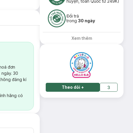
huyện, toàn Quốc từ 249K)
Đổi trả
trong
30 ngày
Xem thêm
 hoá đơn
 ngày. 30
không đăng kí
Theo dõi
+
3
ính hãng có