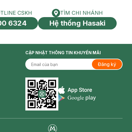
TLINE CSKH
TÌM CHI NHÁNH
HOTLINE CSKH
Tìm chi nhánh
00 6324
Hệ thống Hasaki
tín toàn cầu
CẬP NHẬT THÔNG TIN KHUYẾN MÃI
Đăng ký
Appstore icon
Goolge Play icon