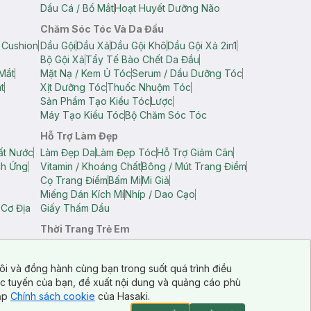
Dầu Cá / Bổ Mắt
Hoạt Huyết Dưỡng Não
Chăm Sóc Tóc Và Da Đầu
 Cushion
Dầu Gội
Dầu Xả
Dầu Gội Khô
Dầu Gội Xả 2in1
Bộ Gội Xả
Tẩy Tế Bào Chết Da Đầu
Mắt
Mặt Nạ / Kem Ủ Tóc
Serum / Dầu Dưỡng Tóc
t
Xịt Dưỡng Tóc
Thuốc Nhuộm Tóc
Sản Phẩm Tạo Kiểu Tóc
Lược
Máy Tạo Kiểu Tóc
Bộ Chăm Sóc Tóc
Hỗ Trợ Làm Đẹp
ất Nước
Làm Đẹp Da
Làm Đẹp Tóc
Hỗ Trợ Giảm Cân
ch Ứng
Vitamin / Khoáng Chất
Bông / Mút Trang Điểm
Cọ Trang Điểm
Bấm Mi
Mi Giả
Miếng Dán Kích Mí
Nhíp / Dao Cạo
 Cơ Địa
Giấy Thấm Dầu
Thời Trang Trẻ Em
op Nam
Áo Dây Trẻ Em
Áo Thun Trẻ Em
Áo Sát Nách Trẻ Em
Quần Short Trẻ Em
ôi và đồng hành cùng bạn trong suốt quá trình điều
ực tuyến của bạn, đề xuất nội dung và quảng cáo phù
cập
Chính sách cookie
của Hasaki.