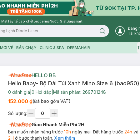
 Mặt
Tẩy tế bào chết
Bioderma
Nước Giặt
Bagsmart
Đăng 
Search icon
Tài kh
T
MỚI VỀ
BÁN CHẠY
CLINIC & SPA
DERMAHAIR
)
HELLO BB
Hello Baby- Bộ Dài Túi Xanh Mino Size 6 (bao950)
0
đánh giá
|
0
Hỏi đáp
|
Mã sản phẩm:
269701248
152.000 ₫
(Đã bao gồm VAT)
Số lượng:
Giao Nhanh Miễn Phí 2H
Bạn muốn nhận hàng trước
10h
ngày mai. Đặt hàng trước
24h
và 
2H
ở bước thanh toán.
Xem thêm