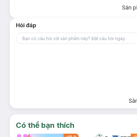
Sản p
Hỏi đáp
Sả
Có thể bạn thích
-
39
%
-
40
%
-
3