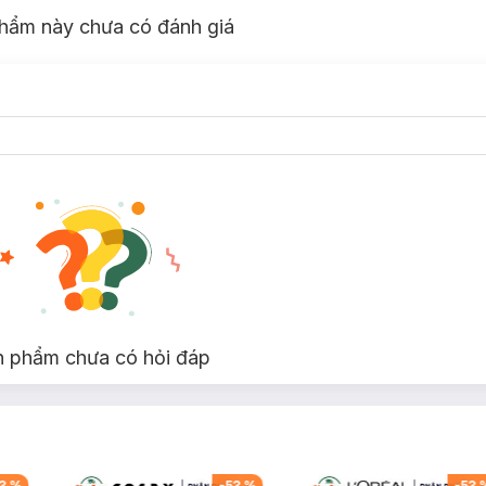
hẩm này chưa có đánh giá
n phẩm chưa có hỏi đáp
3
%
-
53
%
-
53