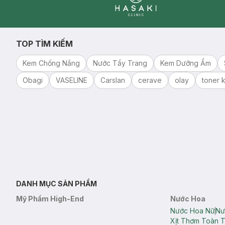
Clinic
TOP TÌM KIẾM
Kem Chống Nắng
Nước Tẩy Trang
Kem Dưỡng Ẩm
Obagi
VASELINE
Carslan
cerave
olay
toner k
DANH MỤC SẢN PHẨM
Mỹ Phẩm High-End
Nước Hoa
Nước Hoa Nữ
Nư
Xịt Thơm Toàn 