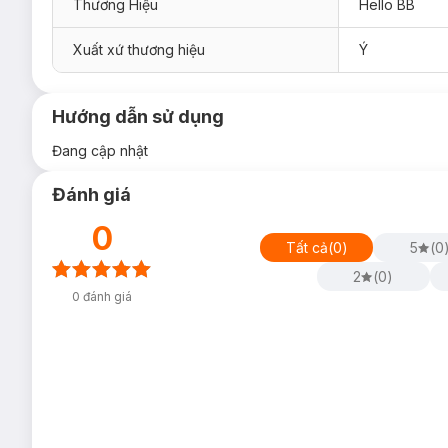
Thương Hiệu
Hello BB
Xuất xứ thương hiệu
Ý
Hướng dẫn sử dụng
Đang cập nhật
Đánh giá
0
Tất cả
(
0
)
5
(
0
2
(
0
)
0
đánh giá