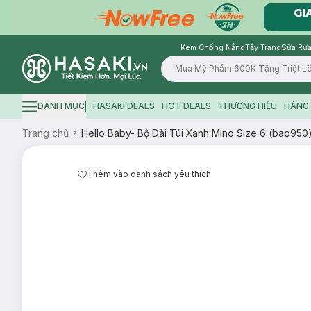
Kem Chống Nắng
Tẩy Trang
Sữa Rửa
Logo
DANH MỤC
HASAKI DEALS
HOT DEALS
THƯƠNG HIỆU
HÀNG 
Hamburger icon
Trang chủ
Hello Baby- Bộ Dài Túi Xanh Mino Size 6 (bao950
Thêm vào danh sách yêu thích