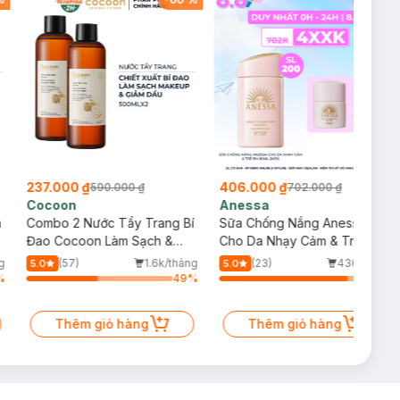
237.000 ₫
406.000 ₫
590.000 ₫
702.000 ₫
Cocoon
Anessa
m
Combo 2 Nước Tẩy Trang Bí
Sữa Chống Nắng Anessa
Đao Cocoon Làm Sạch &
Cho Da Nhạy Cảm & Trẻ Em
Giảm Dầu 500ml
60ml (Mới)
g
(57)
1.6k/tháng
(23)
436/tháng
5.0
5.0
%
49
%
87
%
Thêm giỏ hàng
Thêm giỏ hàng