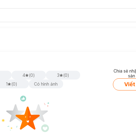
Chia sẻ nh
)
4
(
0
)
3
(
0
)
sản
Viết
1
(
0
)
Có hình ảnh