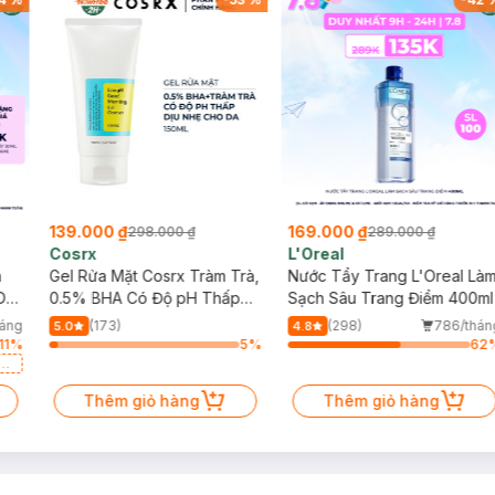
139.000 ₫
169.000 ₫
298.000 ₫
289.000 ₫
Cosrx
L'Oreal
h
Gel Rửa Mặt Cosrx Tràm Trà,
Nước Tẩy Trang L'Oreal Là
Da
0.5% BHA Có Độ pH Thấp
Sạch Sâu Trang Điểm 400ml
150ml
háng
(173)
(298)
786/thán
5.0
4.8
11
%
5
%
62
a
Thêm giỏ hàng
Thêm giỏ hàng