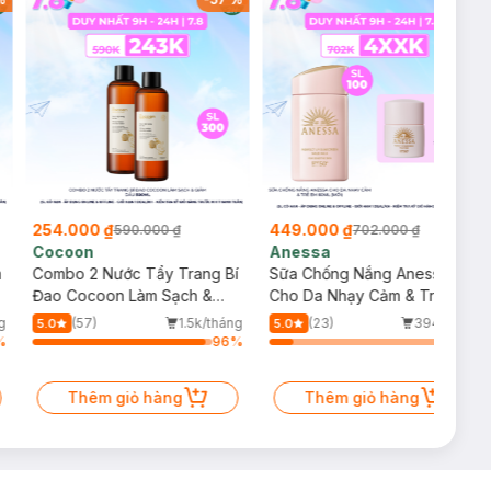
254.000 ₫
449.000 ₫
590.000 ₫
702.000 ₫
Cocoon
Anessa
m
Combo 2 Nước Tẩy Trang Bí
Sữa Chống Nắng Anessa
Đao Cocoon Làm Sạch &
Cho Da Nhạy Cảm & Trẻ Em
Giảm Dầu 500ml
60ml (Mới)
g
(57)
1.5k/tháng
(23)
394/tháng
5.0
5.0
%
96
%
13
%
Thêm giỏ hàng
Thêm giỏ hàng