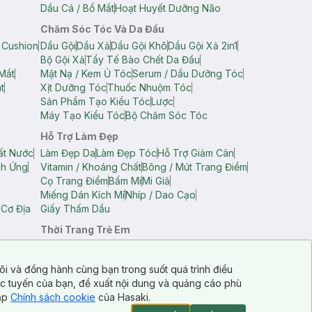
Dầu Cá / Bổ Mắt
Hoạt Huyết Dưỡng Não
Chăm Sóc Tóc Và Da Đầu
 Cushion
Dầu Gội
Dầu Xả
Dầu Gội Khô
Dầu Gội Xả 2in1
Bộ Gội Xả
Tẩy Tế Bào Chết Da Đầu
Mắt
Mặt Nạ / Kem Ủ Tóc
Serum / Dầu Dưỡng Tóc
t
Xịt Dưỡng Tóc
Thuốc Nhuộm Tóc
Sản Phẩm Tạo Kiểu Tóc
Lược
Máy Tạo Kiểu Tóc
Bộ Chăm Sóc Tóc
Hỗ Trợ Làm Đẹp
ất Nước
Làm Đẹp Da
Làm Đẹp Tóc
Hỗ Trợ Giảm Cân
ch Ứng
Vitamin / Khoáng Chất
Bông / Mút Trang Điểm
Cọ Trang Điểm
Bấm Mi
Mi Giả
Miếng Dán Kích Mí
Nhíp / Dao Cạo
 Cơ Địa
Giấy Thấm Dầu
Thời Trang Trẻ Em
op Nam
Áo Dây Trẻ Em
Áo Thun Trẻ Em
Áo Sát Nách Trẻ Em
Quần Short Trẻ Em
ôi và đồng hành cùng bạn trong suốt quá trình điều
ực tuyến của bạn, đề xuất nội dung và quảng cáo phù
cập
Chính sách cookie
của Hasaki.