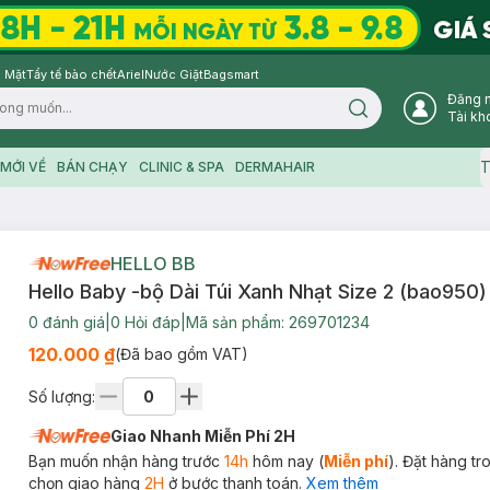
 Mặt
Tẩy tế bào chết
Ariel
Nước Giặt
Bagsmart
Đăng 
Search icon
Tài kh
T
MỚI VỀ
BÁN CHẠY
CLINIC & SPA
DERMAHAIR
HELLO BB
Hello Baby -bộ Dài Túi Xanh Nhạt Size 2 (bao950)
0
đánh giá
|
0
Hỏi đáp
|
Mã sản phẩm:
269701234
120.000 ₫
(Đã bao gồm VAT)
Số lượng:
Giao Nhanh Miễn Phí 2H
Bạn muốn nhận hàng trước
14h
hôm nay (
Miễn phí
). Đặt hàng t
chọn giao hàng
2H
ở bước thanh toán.
Xem thêm