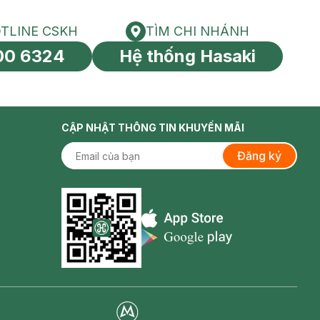
TLINE CSKH
TÌM CHI NHÁNH
HOTLINE CSKH
Tìm chi nhánh
00 6324
Hệ thống Hasaki
tín toàn cầu
CẬP NHẬT THÔNG TIN KHUYẾN MÃI
Đăng ký
Appstore icon
Goolge Play icon