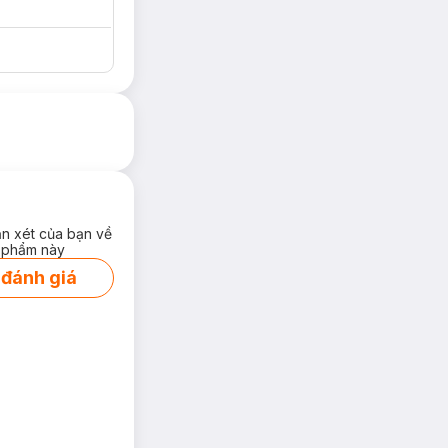
ận xét của bạn về
 phẩm này
 đánh giá