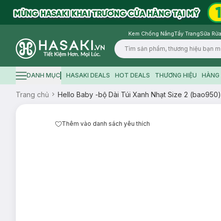
Kem Chống Nắng
Tẩy Trang
Sữa Rửa
Logo
DANH MỤC
HASAKI DEALS
HOT DEALS
THƯƠNG HIỆU
HÀNG 
Hamburger icon
Trang chủ
Hello Baby -bộ Dài Túi Xanh Nhạt Size 2 (bao950)
Thêm vào danh sách yêu thích