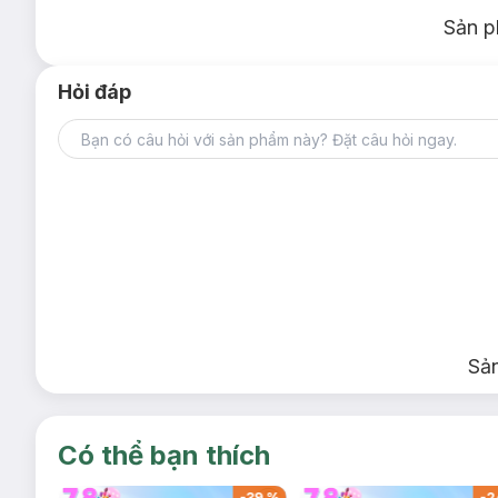
Sản p
Hỏi đáp
Sả
Có thể bạn thích
-
37
%
-
39
%
-
2