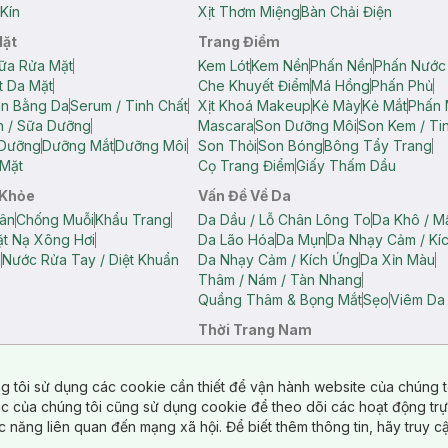
Kín
Xịt Thơm Miệng
Bàn Chải Điện
Mặt
Trang Điểm
ữa Rửa Mặt
Kem Lót
Kem Nền
Phấn Nền
Phấn Nước
t Da Mặt
Che Khuyết Điểm
Má Hồng
Phấn Phủ
ân Bằng Da
Serum / Tinh Chất
Xịt Khoá Makeup
Kẻ Mày
Kẻ Mắt
Phấn 
n / Sữa Dưỡng
Mascara
Son Dưỡng Môi
Son Kem / Tin
 Dưỡng
Dưỡng Mắt
Dưỡng Môi
Son Thỏi
Son Bóng
Bông Tẩy Trang
Mặt
Cọ Trang Điểm
Giấy Thấm Dầu
 Khỏe
Vấn Đề Về Da
ân
Chống Muỗi
Khẩu Trang
Da Dầu / Lỗ Chân Lông To
Da Khô / M
t Nạ Xông Hơi
Da Lão Hóa
Da Mụn
Da Nhạy Cảm / Kí
g
Nước Rửa Tay / Diệt Khuẩn
Da Nhạy Cảm / Kích Ứng
Da Xỉn Màu
Thâm / Nám / Tàn Nhang
Quầng Thâm & Bọng Mắt
Sẹo
Viêm Da
Thời Trang Nam
ữ
Áo Hai Dây Nữ
Áo Polo Nữ
Áo Polo Nam
Áo Thun Nam
Áo Tank T
Tank Top Nữ
Quần Dài Nữ
Quần Lót Nam
Quần Short Nam
g tôi sử dụng các cookie cần thiết để vận hành website của chúng t
n Short Nữ
tác của chúng tôi cũng sử dụng cookie để theo dõi các hoạt động tr
c năng liên quan đến mạng xã hội. Để biết thêm thông tin, hãy truy 
o Chéo
Túi Du Lịch