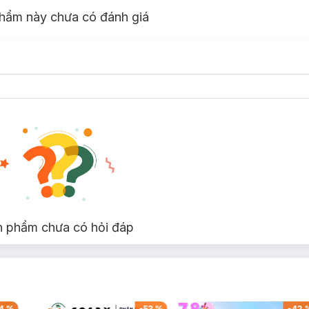
hẩm này chưa có đánh giá
n phẩm chưa có hỏi đáp
4
%
-
53
%
-
42