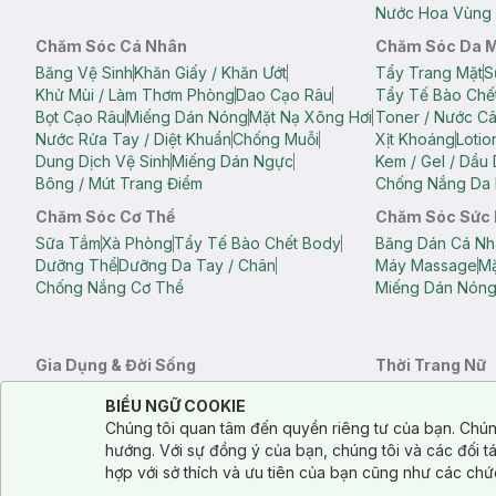
Nước Hoa Vùng 
Chăm Sóc Cá Nhân
Chăm Sóc Da 
Băng Vệ Sinh
Khăn Giấy / Khăn Ướt
Tẩy Trang Mặt
S
Khử Mùi / Làm Thơm Phòng
Dao Cạo Râu
Tẩy Tế Bào Chế
Bọt Cạo Râu
Miếng Dán Nóng
Mặt Nạ Xông Hơi
Toner / Nước C
Nước Rửa Tay / Diệt Khuẩn
Chống Muỗi
Xịt Khoáng
Lotio
Dung Dịch Vệ Sinh
Miếng Dán Ngực
Kem / Gel / Dầu
Bông / Mút Trang Điểm
Chống Nắng Da 
Chăm Sóc Cơ Thể
Chăm Sóc Sức
Sữa Tắm
Xà Phòng
Tẩy Tế Bào Chết Body
Băng Dán Cá Nh
Dưỡng Thể
Dưỡng Da Tay / Chân
Máy Massage
Mặ
Chống Nắng Cơ Thể
Miếng Dán Nón
Gia Dụng & Đời Sống
Thời Trang Nữ
Khăn Tắm
Bông Tắm / Phụ Kiện Tắm
Áo Crop Top N
Notice about cookies usage
Cookie Consent
BIỂU NGỮ COOKIE
Phụ Kiện Điện Thoại
Quạt Cầm Tay / Quạt Mini
Áo Thun Nữ
Áo 
Chúng tôi quan tâm đến quyền riêng tư của bạn. Chún
Khử Mùi / Làm Thơm Phòng
Nước Giặt
Nước Xả
Quần Lót Nữ
Quầ
hướng. Với sự đồng ý của bạn, chúng tôi và các đối 
Balo
Túi Xách
hợp với sở thích và ưu tiên của bạn cũng như các chứ
Balo Laptop
Balo Du Lịch
Túi Tote
Túi Đe