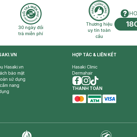
HO
18
n phí 2H
30 ngày đổi trả miễn phí
Thương hiệu uy 
Thương hiệu
30 ngày đổi
uy tín toàn
trả miễn phí
cầu
SAKI.VN
HỢP TÁC & LIÊN KẾT
iệu Hasaki.vn
Hasaki Clinic
sách bảo mật
Dermahair
hoản sử dụng
 cẩm nang
facebook
THANH TOÁN
instagram
tiktok
dụng
master card
ATM card
visa card