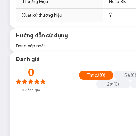
Thương Hiệu
Hello BB
Xuất xứ thương hiệu
Ý
Hướng dẫn sử dụng
Đang cập nhật
Đánh giá
0
Tất cả
(
0
)
5
(
0
2
(
0
)
0
đánh giá