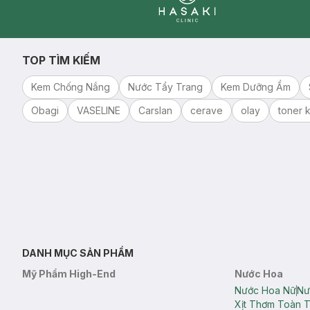
Clinic
TOP TÌM KIẾM
Kem Chống Nắng
Nước Tẩy Trang
Kem Dưỡng Ẩm
Obagi
VASELINE
Carslan
cerave
olay
toner k
DANH MỤC SẢN PHẨM
Mỹ Phẩm High-End
Nước Hoa
Nước Hoa Nữ
Nư
Xịt Thơm Toàn 