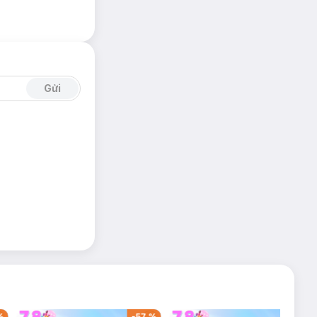
Gửi
%
-
57
%
-
36
%