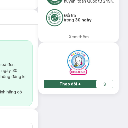
huyện, toàn Quốc từ 249K)
Đổi trả
trong
30 ngày
Xem thêm
 hoá đơn
 ngày. 30
không đăng kí
Theo dõi
+
3
ính hãng có