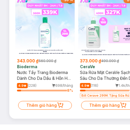
343.000 ₫
373.000 ₫
560.000 ₫
490.000 ₫
Bioderma
CeraVe
rma
Nước Tẩy Trang Bioderma
Sữa Rửa Mặt CeraVe Sạc
m
Dành Cho Da Dầu & Hỗn Hợp
Sâu Cho Da Thường Đến 
500ml
Dầu 473ml
/tháng
(228)
698/tháng
(116)
1.4k/t
4.9
4.9
13
%
8
%
Bill Cerave 299K Tặng Sữa Rử
Mặt Cerave 30ml (SL có hạn)
Thêm giỏ hàng
Thêm giỏ hàng