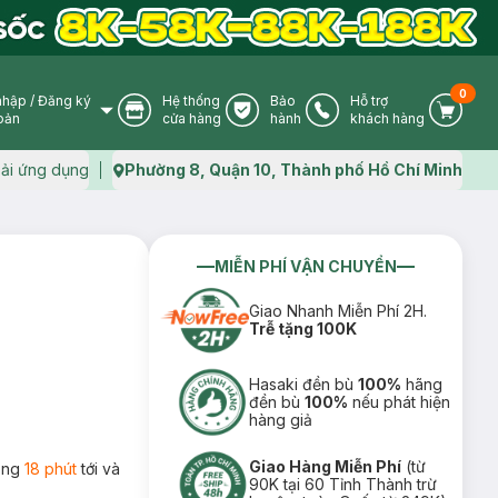
0
nhập
/
Đăng ký
Hệ thống
Bảo
Hỗ trợ
User Icon
Store Icon
Warranty Icon
Phone Icon
Cart I
oản
cửa hàng
hành
khách hàng
ải ứng dụng
Phường 8, Quận 10, Thành phố Hồ Chí Minh
Map icon
MIỄN PHÍ VẬN CHUYỂN
Giao Nhanh Miễn Phí 2H.
Trễ tặng 100K
Hasaki đền bù
100%
hãng
đền bù
100%
nếu phát hiện
hàng giả
Giao Hàng Miễn Phí
(từ
rong
18 phút
tới và
90K tại 60 Tỉnh Thành trừ