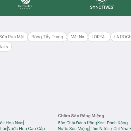
Synctives
Dermahair
Sữa Rửa Mặt
Bông Tẩy Trang
Mặt Nạ
LOREAL
LA ROC
lairs
Chăm Sóc Răng Miệng
ớc Hoa Nam
Bàn Chải Đánh Răng
Kem Đánh Răng
Thân
Nước Hoa Cao Cấp
Nước Súc Miệng
Tăm Nước / Chỉ Nha 