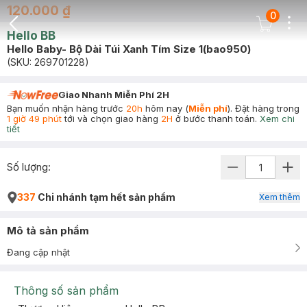
120.000 ₫
0
Dots
Cart Icon
Hello BB
Back Icon
Hello Baby- Bộ Dài Túi Xanh Tím Size 1(bao950)
(SKU:
269701228
)
Giao Nhanh Miễn Phí 2H
Bạn muốn nhận hàng trước
20h
hôm nay (
Miễn phí
). Đặt hàng trong
1 giờ 49 phút
tới và chọn giao hàng
2H
ở bước thanh toán.
Xem chi
tiết
Số lượng:
337
Chi nhánh tạm hết sản phẩm
Xem thêm
Mô tả sản phẩm
Đang cập nhật
Thông số sản phẩm