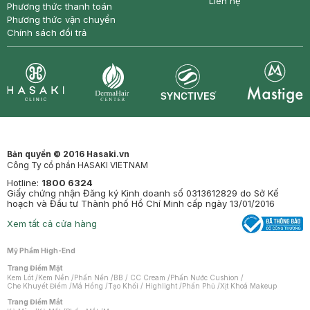
Liên hệ
Phương thức thanh toán
Phương thức vận chuyển
Chính sách đổi trả
Synctives
Clinic
Dermahair
Mastige
Bản quyền © 2016 Hasaki.vn
Công Ty cổ phần HASAKI VIETNAM
Hotline:
1800 6324
Giấy chứng nhận Đăng ký Kinh doanh số 0313612829 do Sở Kế
hoạch và Đầu tư Thành phố Hồ Chí Minh cấp ngày 13/01/2016
Xem tất cả cửa hàng
Mỹ Phẩm High-End
Trang Điểm Mặt
Kem Lót
/
Kem Nền
/
Phấn Nền
/
BB / CC Cream
/
Phấn Nước Cushion
/
Che Khuyết Điểm
/
Má Hồng
/
Tạo Khối / Highlight
/
Phấn Phủ
/
Xịt Khoá Makeup
Trang Điểm Mắt