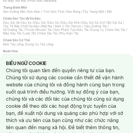
Kẻ Mày
/
Kẻ Mắt
/
Phấn Mắt
/
Mascara
Trang Điểm Môi
Son Dưỡng Môi
/
Son Kem / Tint
/
Son Thỏi
/
Son Bóng
/
Tẩy Trang Mắt / Môi
Chăm Sóc Tóc Và Da Đầu
Dầu Gội Và Dầu Xả
/
Dầu Gội
/
Dầu Xả
/
Dầu Gội Khô
/
Dầu Gội Xả 2in1
/
Bộ Gội Xả
/
Tẩy Tế Bào Chết Da Đầu
/
Mặt Nạ / Kem Ủ Tóc
/
Serum / Dầu Dưỡng Tóc
/
Xịt Dưỡng Tóc
/
Thuốc Nhuộm Tóc
/
Sản Phẩm Tạo Kiểu Tóc
/
Dụng Cụ Chăm Sóc Tóc
/
Máy Sấy Tóc
/
Lược
/
Bộ Chăm Sóc Tóc
/
Phụ Kiện Tóc
Chăm Sóc Cơ Thể
Kem Tẩy Lông
/
Dụng Cụ Tẩy Lông
Nước Hoa
Nước Hoa Nữ
/
Nước Hoa Nam
/
Nước Hoa Cao Cấp
/
Xịt Thơm Toàn Thân
/
Nước Hoa Vùng Kín
Notice about cookies usage
BIỂU NGỮ COOKIE
Chăm Sóc Cá Nhân
Chúng tôi quan tâm đến quyền riêng tư của bạn.
Chống Muỗi
/
Khẩu Trang
/
Máy Massage
/
Mặt Nạ Xông Hơi
/
Nước Rửa Tay
/
Sản Phẩm Chăm Sóc Khác
/
Bàn Chải Đánh Răng
/
Bàn Chải Điện
/
Chúng tôi sử dụng các cookie cần thiết để vận hành
Hỗ Trợ Trắng Răng
/
Kem Đánh Răng
/
Máy Tăm Nước
/
Nước Súc Miệng
/
Tăm / Chỉ Nha Khoa
/
Xịt Thơm Miệng
/
Dung Dịch Vệ Sinh
/
Dưỡng Vùng Kín
/
website của chúng tôi và đồng hành cùng bạn trong
Khăn Ướt Vệ Sinh Vùng Kín
/
Băng Vệ Sinh
/
Tampon
/
Bọt Cạo Râu
/
Dao Cạo Râu
/
Máy Cạo Râu
suốt quá trình điều hướng. Với sự đồng ý của bạn,
Vấn Đề Về Da
chúng tôi và các đối tác của chúng tôi cũng sử dụng
Da Dầu / Lỗ Chân Lông To
/
Da Khô / Mất Nước
/
Da Lão Hóa
/
Da Mụn
/
Da Nhạy Cảm / Kích Ứng
/
Da Xỉn Màu
/
Thâm / Nám / Tàn Nhang
/
cookie để theo dõi các hoạt động trực tuyến của
Quầng Thâm & Bọng Mắt
/
Sẹo
/
Viêm Da Cơ Địa
bạn, đề xuất nội dung và quảng cáo phù hợp với sở
Dụng Cụ / Phụ Kiện Chăm Sóc Da
Chat i
Bông Tẩy Trang
/
Khăn Lau Mặt Khô
/
Dụng Cụ / Máy Rửa Mặt
/
Máy Chăm Sóc Da
/
thích và ưu tiên của bạn cũng như các chức năng
Dụng Cụ Chăm Sóc Khác
liên quan đến mạng xã hội. Để biết thêm thông tin,