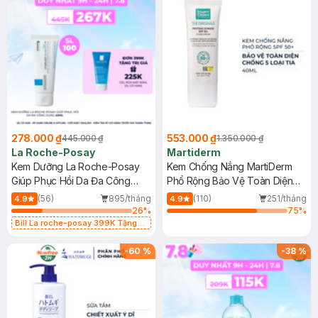
278.000 ₫
553.000 ₫
445.000 ₫
1.350.000 ₫
La Roche-Posay
Martiderm
Kem Dưỡng La Roche-Posay
Kem Chống Nắng MartiDerm
Giúp Phục Hồi Da Đa Công
Phổ Rộng Bảo Vệ Toàn Diện
Dụng 40ml
40ml
(56)
895/tháng
(110)
251/tháng
4.9
4.9
26
%
75
%
Bill La roche-posay 399K Tặng
Gel rửa mặt da dầu nhạy cảm 50ml
(SL có hạn)
-
60
%
-
38
%