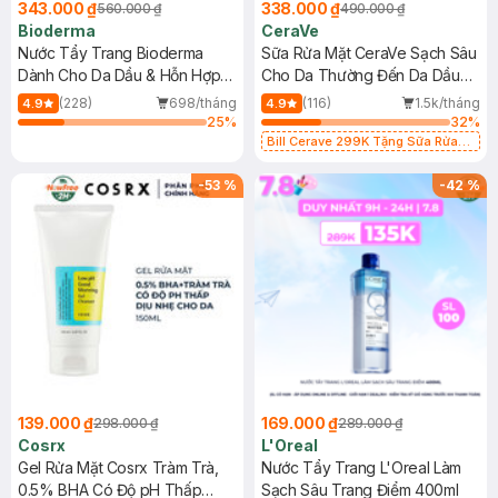
343.000 ₫
338.000 ₫
560.000 ₫
490.000 ₫
Bioderma
CeraVe
Nước Tẩy Trang Bioderma
Sữa Rửa Mặt CeraVe Sạch Sâu
Dành Cho Da Dầu & Hỗn Hợp
Cho Da Thường Đến Da Dầu
500ml
473ml
(228)
698/tháng
(116)
1.5k/tháng
4.9
4.9
25
%
32
%
Bill Cerave 299K Tặng Sữa Rửa
Mặt Cerave 30ml (SL có hạn)
-
53
%
-
42
%
139.000 ₫
169.000 ₫
298.000 ₫
289.000 ₫
Cosrx
L'Oreal
Gel Rửa Mặt Cosrx Tràm Trà,
Nước Tẩy Trang L'Oreal Làm
0.5% BHA Có Độ pH Thấp
Sạch Sâu Trang Điểm 400ml