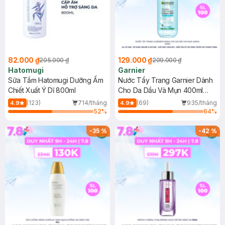
82.000 ₫
129.000 ₫
205.000 ₫
209.000 ₫
Hatomugi
Garnier
Sữa Tắm Hatomugi Dưỡng Ẩm
Nước Tẩy Trang Garnier Dành
Chiết Xuất Ý Dĩ 800ml
Cho Da Dầu Và Mụn 400ml
(Mới)
(123)
714/tháng
(69)
935/tháng
4.9
4.9
52
%
64
%
-
35
%
-
42
%