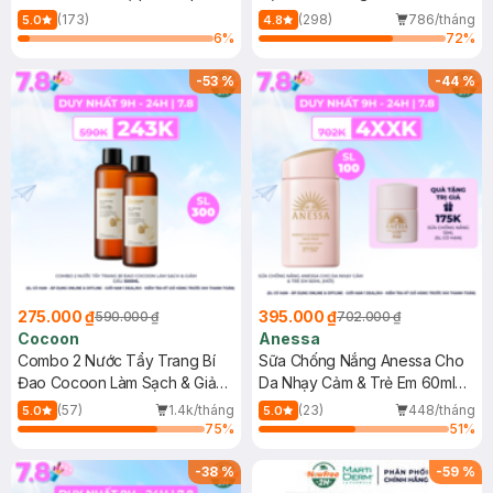
150ml
(173)
(298)
786/tháng
5.0
4.8
6
%
72
%
-
53
%
-
44
%
275.000 ₫
395.000 ₫
590.000 ₫
702.000 ₫
Cocoon
Anessa
Combo 2 Nước Tẩy Trang Bí
Sữa Chống Nắng Anessa Cho
Đao Cocoon Làm Sạch & Giảm
Da Nhạy Cảm & Trẻ Em 60ml
Dầu 500ml
(Mới)
(57)
1.4k/tháng
(23)
448/tháng
5.0
5.0
75
%
51
%
-
38
%
-
59
%