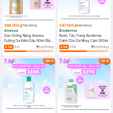
398.000 ₫
347.000 ₫
702.000 ₫
560.000 ₫
Anessa
Bioderma
Sữa Chống Nắng Anessa
Nước Tẩy Trang Bioderma
Dưỡng Da Kiềm Dầu 60ml (Bản
Dành Cho Da Nhạy Cảm 500ml
Mới)
(44)
542/tháng
(228)
842/tháng
4.9
4.9
51
%
64
%
-
39
%
-
31
%