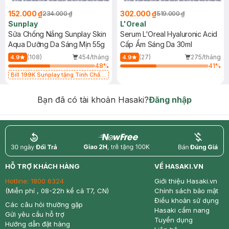
152.000 ₫
302.000 ₫
234.000 ₫
519.000 ₫
Sunplay
L'Oreal
Sữa Chống Nắng Sunplay Skin
Serum L'Oreal Hyaluronic Acid
Aqua Dưỡng Da Sáng Mịn 55g
Cấp Ẩm Sáng Da 30ml
(108)
454/tháng
(27)
275/tháng
4.9
4.9
48
%
41
%
Bill 199K Sunplay tặng Tinh Chất
Chống Nắng 7g trị giá 30K (SL có
hạn)
Bạn đã có tài khoản Hasaki?
Đăng nhập
return
nowfree
price
HỖ TRỢ KHÁCH HÀNG
VỀ HASAKI.VN
Hotline:
1800 6324
Giới thiệu Hasaki.vn
(Miễn phí , 08-22h kể cả T7, CN)
Chính sách bảo mật
Điều khoản sử dụng
Các câu hỏi thường gặp
Hasaki cẩm nang
Gửi yêu cầu hỗ trợ
Tuyển dụng
Hướng dẫn đặt hàng