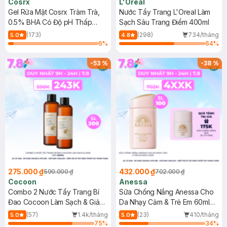
Cosrx
L'Oreal
Gel Rửa Mặt Cosrx Tràm Trà,
Nước Tẩy Trang L'Oreal Làm
0.5% BHA Có Độ pH Thấp
Sạch Sâu Trang Điểm 400ml
150ml
(173)
(298)
734/tháng
5.0
4.8
6
%
64
%
-
53
%
-
38
%
275.000 ₫
432.000 ₫
590.000 ₫
702.000 ₫
Cocoon
Anessa
Combo 2 Nước Tẩy Trang Bí
Sữa Chống Nắng Anessa Cho
Đao Cocoon Làm Sạch & Giảm
Da Nhạy Cảm & Trẻ Em 60ml
Dầu 500ml
(Mới)
(57)
1.4k/tháng
(23)
410/tháng
5.0
5.0
75
%
34
%