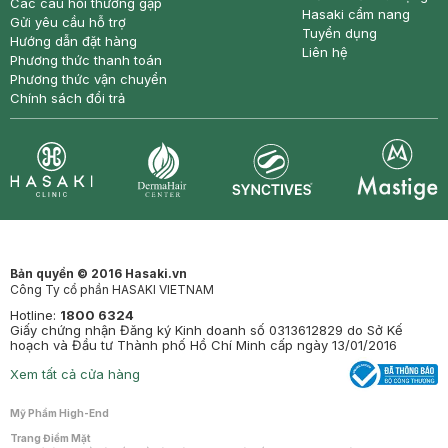
Các câu hỏi thường gặp
Hasaki cẩm nang
Gửi yêu cầu hỗ trợ
Tuyển dụng
Hướng dẫn đặt hàng
Liên hệ
Phương thức thanh toán
Phương thức vận chuyển
Chính sách đổi trả
Synctives
Clinic
Dermahair
Mastige
Bản quyền © 2016 Hasaki.vn
Công Ty cổ phần HASAKI VIETNAM
Hotline:
1800 6324
Giấy chứng nhận Đăng ký Kinh doanh số 0313612829 do Sở Kế
hoạch và Đầu tư Thành phố Hồ Chí Minh cấp ngày 13/01/2016
Xem tất cả cửa hàng
Mỹ Phẩm High-End
Trang Điểm Mặt