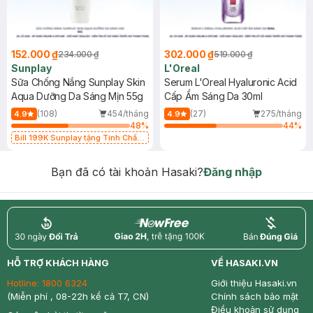
152.000 ₫
302.000 ₫
234.000 ₫
519.000 ₫
Sunplay
L'Oreal
Sữa Chống Nắng Sunplay Skin
Serum L'Oreal Hyaluronic Acid
Aqua Dưỡng Da Sáng Mịn 55g
Cấp Ẩm Sáng Da 30ml
(108)
454/tháng
(27)
275/tháng
4.9
4.9
48
%
44
%
Bill 199K Sunplay tặng Tinh Chất
Chống Nắng 7g trị giá 30K (SL có
hạn)
Bạn đã có tài khoản Hasaki?
Đăng nhập
return
nowfree
price
HỖ TRỢ KHÁCH HÀNG
VỀ HASAKI.VN
Hotline:
1800 6324
Giới thiệu Hasaki.vn
(Miễn phí , 08-22h kể cả T7, CN)
Chính sách bảo mật
Điều khoản sử dụng