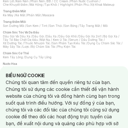
Kem Lót
/
Kem Nền
/
Phấn Nền
/
BB / CC Cream
/
Phấn Nước Cushion
/
Che Khuyết Điểm
/
Má Hồng
/
Tạo Khối / Highlight
/
Phấn Phủ
/
Xịt Khoá Makeup
Trang Điểm Mắt
Kẻ Mày
/
Kẻ Mắt
/
Phấn Mắt
/
Mascara
Trang Điểm Môi
Son Dưỡng Môi
/
Son Kem / Tint
/
Son Thỏi
/
Son Bóng
/
Tẩy Trang Mắt / Môi
Chăm Sóc Tóc Và Da Đầu
Dầu Gội Và Dầu Xả
/
Dầu Gội
/
Dầu Xả
/
Dầu Gội Khô
/
Dầu Gội Xả 2in1
/
Bộ Gội Xả
/
Tẩy Tế Bào Chết Da Đầu
/
Mặt Nạ / Kem Ủ Tóc
/
Serum / Dầu Dưỡng Tóc
/
Xịt Dưỡng Tóc
/
Thuốc Nhuộm Tóc
/
Sản Phẩm Tạo Kiểu Tóc
/
Dụng Cụ Chăm Sóc Tóc
/
Máy Sấy Tóc
/
Lược
/
Bộ Chăm Sóc Tóc
/
Phụ Kiện Tóc
Chăm Sóc Cơ Thể
Kem Tẩy Lông
/
Dụng Cụ Tẩy Lông
Nước Hoa
Nước Hoa Nữ
/
Nước Hoa Nam
/
Nước Hoa Cao Cấp
/
Xịt Thơm Toàn Thân
/
Nước Hoa Vùng Kín
Notice about cookies usage
BIỂU NGỮ COOKIE
Chăm Sóc Cá Nhân
Chúng tôi quan tâm đến quyền riêng tư của bạn.
Chống Muỗi
/
Khẩu Trang
/
Máy Massage
/
Mặt Nạ Xông Hơi
/
Nước Rửa Tay
/
Sản Phẩm Chăm Sóc Khác
/
Bàn Chải Đánh Răng
/
Bàn Chải Điện
/
Chúng tôi sử dụng các cookie cần thiết để vận hành
Hỗ Trợ Trắng Răng
/
Kem Đánh Răng
/
Máy Tăm Nước
/
Nước Súc Miệng
/
Tăm / Chỉ Nha Khoa
/
Xịt Thơm Miệng
/
Dung Dịch Vệ Sinh
/
Dưỡng Vùng Kín
/
website của chúng tôi và đồng hành cùng bạn trong
Khăn Ướt Vệ Sinh Vùng Kín
/
Băng Vệ Sinh
/
Tampon
/
Bọt Cạo Râu
/
Dao Cạo Râu
/
Máy Cạo Râu
suốt quá trình điều hướng. Với sự đồng ý của bạn,
Vấn Đề Về Da
chúng tôi và các đối tác của chúng tôi cũng sử dụng
Da Dầu / Lỗ Chân Lông To
/
Da Khô / Mất Nước
/
Da Lão Hóa
/
Da Mụn
/
Da Nhạy Cảm / Kích Ứng
/
Da Xỉn Màu
/
Thâm / Nám / Tàn Nhang
/
cookie để theo dõi các hoạt động trực tuyến của
Quầng Thâm & Bọng Mắt
/
Sẹo
/
Viêm Da Cơ Địa
bạn, đề xuất nội dung và quảng cáo phù hợp với sở
Dụng Cụ / Phụ Kiện Chăm Sóc Da
Chat i
Bông Tẩy Trang
/
Khăn Lau Mặt Khô
/
Dụng Cụ / Máy Rửa Mặt
/
Máy Chăm Sóc Da
/