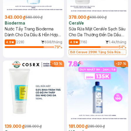
343.000 ₫
378.000 ₫
560.000 ₫
490.000 ₫
Bioderma
CeraVe
Nước Tẩy Trang Bioderma
Sữa Rửa Mặt CeraVe Sạch Sâu
Dành Cho Da Dầu & Hỗn Hợp
Cho Da Thường Đến Da Dầu
500ml
473ml
(228)
698/tháng
(116)
1.4k/tháng
4.9
4.9
79
%
64
%
Bill Cerave 299K Tặng Sữa Rửa
Mặt Cerave 30ml (SL có hạn)
-
53
%
-
37
%
139.000 ₫
181.000 ₫
298.000 ₫
289.000 ₫