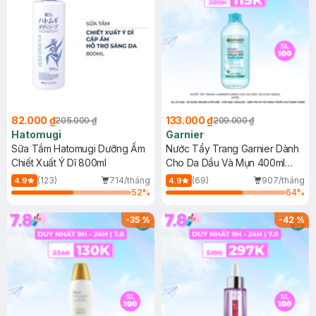
82.000 ₫
133.000 ₫
205.000 ₫
209.000 ₫
Hatomugi
Garnier
Sữa Tắm Hatomugi Dưỡng Ẩm
Nước Tẩy Trang Garnier Dành
Chiết Xuất Ý Dĩ 800ml
Cho Da Dầu Và Mụn 400ml
(Mới)
(123)
714/tháng
(69)
907/tháng
4.9
4.9
52
%
64
%
-
35
%
-
42
%