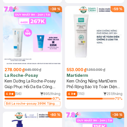
-
38
%
-
59
%
278.000 ₫
553.000 ₫
445.000 ₫
1.350.000 ₫
La Roche-Posay
Martiderm
Kem Dưỡng La Roche-Posay
Kem Chống Nắng MartiDerm
Giúp Phục Hồi Da Đa Công
Phổ Rộng Bảo Vệ Toàn Diện
Dụng 40ml
40ml
(56)
895/tháng
(110)
251/tháng
4.9
4.9
97
%
75
%
Bill La roche-posay 399K Tặng
Gel rửa mặt da dầu nhạy cảm 50ml
(SL có hạn)
-
60
%
-
36
%