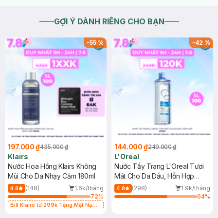
GỢI Ý DÀNH RIÊNG CHO BẠN
-
55
%
-
42
%
197.000 ₫
144.000 ₫
435.000 ₫
249.000 ₫
Klairs
L'Oreal
Nước Hoa Hồng Klairs Không
Nước Tẩy Trang L'Oreal Tươi
Mùi Cho Da Nhạy Cảm 180ml
Mát Cho Da Dầu, Hỗn Hợp
400ml
(148)
1.6k/tháng
(298)
1.9k/tháng
4.8
4.8
72
%
64
%
Bill Klairs từ 299k Tặng Mặt Nạ
Làm Dịu Da & Kiểm Soát Dầu Nhờn