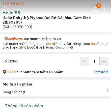
112.000 ₫
0
Dots
Cart Icon
Hello BB
Back Icon
Hello Baby-bộ Piyama Dài Bé Gái Màu Cam Size
2(ba0263)
(SKU:
269701300
)
Giao Nhanh Miễn Phí 2H
Bạn muốn nhận hàng trước
10h
hôm nay. Đặt hàng trước
8h
và chọn
giao hàng
2H
ở bước thanh toán.
Xem chi tiết
Số lượng:
337
Chi nhánh tạm hết sản phẩm
Xem thêm
Mô tả sản phẩm
Đang cập nhật
Thông số sản phẩm