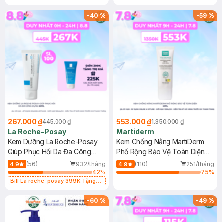
-
40
%
-
59
%
267.000 ₫
553.000 ₫
445.000 ₫
1.350.000 ₫
La Roche-Posay
Martiderm
Kem Dưỡng La Roche-Posay
Kem Chống Nắng MartiDerm
Giúp Phục Hồi Da Đa Công
Phổ Rộng Bảo Vệ Toàn Diện
Dụng 40ml
40ml
(56)
932/tháng
(110)
251/tháng
4.9
4.9
42
%
75
%
Bill La roche-posay 399K Tặng
Gel rửa mặt da dầu nhạy cảm 50ml
(SL có hạn)
-
60
%
-
49
%