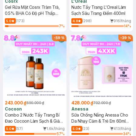
Cosrx
L'Oreal
Gel Rửa Mặt Cosrx Tràm Trà,
Nước Tẩy Trang L'Oreal Làm
0.5% BHA Có Độ pH Thấp
Sạch Sâu Trang Điểm 400ml
150ml
(173)
(298)
916/tháng
5.0
4.8
7
%
14
%
-
59
%
-
39
%
243.000 ₫
428.000 ₫
590.000 ₫
702.000 ₫
Cocoon
Anessa
Combo 2 Nước Tẩy Trang Bí
Sữa Chống Nắng Anessa Cho
Đao Cocoon Làm Sạch & Giảm
Da Nhạy Cảm & Trẻ Em 60ml
Dầu 500ml
(Mới)
(57)
1.6k/tháng
(23)
413/tháng
5.0
5.0
57
%
34
%