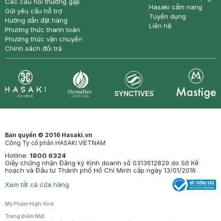
Các câu hỏi thường gặp
Hasaki cẩm nang
Gửi yêu cầu hỗ trợ
Tuyển dụng
Hướng dẫn đặt hàng
Liên hệ
Phương thức thanh toán
Phương thức vận chuyển
Chính sách đổi trả
Synctives
Clinic
Dermahair
Mastige
Bản quyền © 2016 Hasaki.vn
Công Ty cổ phần HASAKI VIETNAM
Hotline:
1800 6324
Giấy chứng nhận Đăng ký Kinh doanh số 0313612829 do Sở Kế
hoạch và Đầu tư Thành phố Hồ Chí Minh cấp ngày 13/01/2016
Xem tất cả cửa hàng
Mỹ Phẩm High-End
Trang Điểm Mặt