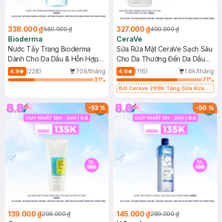
338.000 ₫
327.000 ₫
560.000 ₫
490.000 ₫
Bioderma
CeraVe
Nước Tẩy Trang Bioderma
Sữa Rửa Mặt CeraVe Sạch Sâu
Dành Cho Da Dầu & Hỗn Hợp
Cho Da Thường Đến Da Dầu
500ml
473ml
(228)
709/tháng
(116)
1.6k/tháng
4.9
4.9
31
%
71
%
Bill Cerave 299K Tặng Sữa Rửa
Mặt Cerave 30ml (SL có hạn)
-
53
%
-
50
%
139.000 ₫
145.000 ₫
298.000 ₫
289.000 ₫