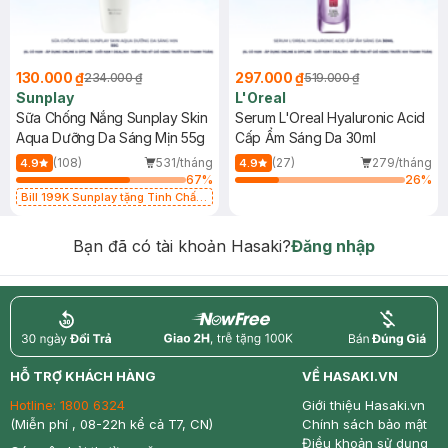
130.000 ₫
297.000 ₫
234.000 ₫
519.000 ₫
Sunplay
L'Oreal
Sữa Chống Nắng Sunplay Skin
Serum L'Oreal Hyaluronic Acid
Aqua Dưỡng Da Sáng Mịn 55g
Cấp Ẩm Sáng Da 30ml
(108)
531/tháng
(27)
279/tháng
4.9
4.9
67
%
26
%
Bill 199K Sunplay tặng Tinh Chất
Chống Nắng 7g trị giá 30K (SL có
hạn)
Bạn đã có tài khoản Hasaki?
Đăng nhập
return
nowfree
price
HỖ TRỢ KHÁCH HÀNG
VỀ HASAKI.VN
Hotline:
1800 6324
Giới thiệu Hasaki.vn
(Miễn phí , 08-22h kể cả T7, CN)
Chính sách bảo mật
Điều khoản sử dụng