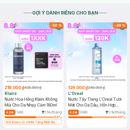
GỢI Ý DÀNH RIÊNG CHO BẠN
-
50
%
-
48
%
218.000 ₫
129.000 ₫
435.000 ₫
249.000 ₫
Klairs
L'Oreal
Nước Hoa Hồng Klairs Không
Nước Tẩy Trang L'Oreal Tươi
Mùi Cho Da Nhạy Cảm 180ml
Mát Cho Da Dầu, Hỗn Hợp
400ml
(148)
1.5k/tháng
(298)
2.1k/tháng
4.8
4.8
64
%
49
%
Bill Klairs từ 299k Tặng Mặt Nạ
Làm Dịu Da & Kiểm Soát Dầu Nhờn