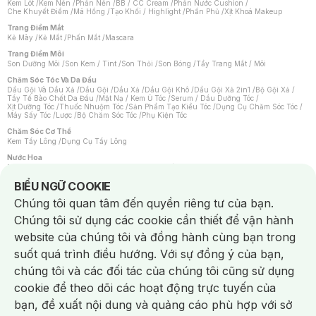
Kem Lót
/
Kem Nền
/
Phấn Nền
/
BB / CC Cream
/
Phấn Nước Cushion
/
Che Khuyết Điểm
/
Má Hồng
/
Tạo Khối / Highlight
/
Phấn Phủ
/
Xịt Khoá Makeup
Trang Điểm Mắt
Kẻ Mày
/
Kẻ Mắt
/
Phấn Mắt
/
Mascara
Trang Điểm Môi
Son Dưỡng Môi
/
Son Kem / Tint
/
Son Thỏi
/
Son Bóng
/
Tẩy Trang Mắt / Môi
Chăm Sóc Tóc Và Da Đầu
Dầu Gội Và Dầu Xả
/
Dầu Gội
/
Dầu Xả
/
Dầu Gội Khô
/
Dầu Gội Xả 2in1
/
Bộ Gội Xả
/
Tẩy Tế Bào Chết Da Đầu
/
Mặt Nạ / Kem Ủ Tóc
/
Serum / Dầu Dưỡng Tóc
/
Xịt Dưỡng Tóc
/
Thuốc Nhuộm Tóc
/
Sản Phẩm Tạo Kiểu Tóc
/
Dụng Cụ Chăm Sóc Tóc
/
Máy Sấy Tóc
/
Lược
/
Bộ Chăm Sóc Tóc
/
Phụ Kiện Tóc
Chăm Sóc Cơ Thể
Kem Tẩy Lông
/
Dụng Cụ Tẩy Lông
Nước Hoa
Nước Hoa Nữ
/
Nước Hoa Nam
/
Nước Hoa Cao Cấp
/
Xịt Thơm Toàn Thân
/
Nước Hoa Vùng Kín
Notice about cookies usage
BIỂU NGỮ COOKIE
Chăm Sóc Cá Nhân
Chúng tôi quan tâm đến quyền riêng tư của bạn.
Chống Muỗi
/
Khẩu Trang
/
Máy Massage
/
Mặt Nạ Xông Hơi
/
Nước Rửa Tay
/
Sản Phẩm Chăm Sóc Khác
/
Bàn Chải Đánh Răng
/
Bàn Chải Điện
/
Chúng tôi sử dụng các cookie cần thiết để vận hành
Hỗ Trợ Trắng Răng
/
Kem Đánh Răng
/
Máy Tăm Nước
/
Nước Súc Miệng
/
Tăm / Chỉ Nha Khoa
/
Xịt Thơm Miệng
/
Dung Dịch Vệ Sinh
/
Dưỡng Vùng Kín
/
website của chúng tôi và đồng hành cùng bạn trong
Khăn Ướt Vệ Sinh Vùng Kín
/
Băng Vệ Sinh
/
Tampon
/
Bọt Cạo Râu
/
Dao Cạo Râu
/
Máy Cạo Râu
suốt quá trình điều hướng. Với sự đồng ý của bạn,
Vấn Đề Về Da
chúng tôi và các đối tác của chúng tôi cũng sử dụng
Da Dầu / Lỗ Chân Lông To
/
Da Khô / Mất Nước
/
Da Lão Hóa
/
Da Mụn
/
Da Nhạy Cảm / Kích Ứng
/
Da Xỉn Màu
/
Thâm / Nám / Tàn Nhang
/
cookie để theo dõi các hoạt động trực tuyến của
Quầng Thâm & Bọng Mắt
/
Sẹo
/
Viêm Da Cơ Địa
bạn, đề xuất nội dung và quảng cáo phù hợp với sở
Dụng Cụ / Phụ Kiện Chăm Sóc Da
Chat i
Bông Tẩy Trang
/
Khăn Lau Mặt Khô
/
Dụng Cụ / Máy Rửa Mặt
/
Máy Chăm Sóc Da
/