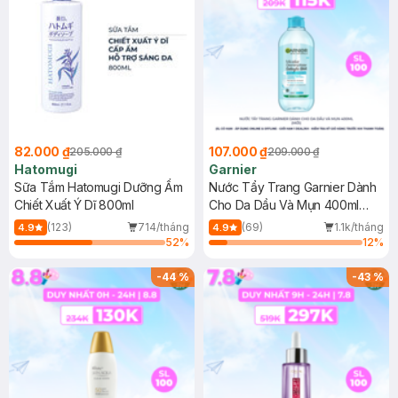
82.000 ₫
107.000 ₫
205.000 ₫
209.000 ₫
Hatomugi
Garnier
Sữa Tắm Hatomugi Dưỡng Ẩm
Nước Tẩy Trang Garnier Dành
Chiết Xuất Ý Dĩ 800ml
Cho Da Dầu Và Mụn 400ml
(Mới)
(123)
714/tháng
(69)
1.1k/tháng
4.9
4.9
52
%
12
%
-
44
%
-
43
%