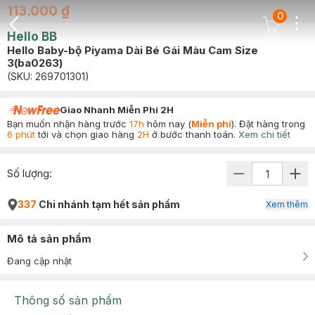
113.000 ₫
0
Dots
Cart Icon
Hello BB
Back Icon
Hello Baby-bộ Piyama Dài Bé Gái Màu Cam Size
3(ba0263)
(SKU:
269701301
)
Giao Nhanh Miễn Phí 2H
Bạn muốn nhận hàng trước
17h
hôm nay (
Miễn phí
). Đặt hàng trong
6 phút
tới và chọn giao hàng
2H
ở bước thanh toán.
Xem chi tiết
Số lượng:
337
Chi nhánh tạm hết sản phẩm
Xem thêm
Mô tả sản phẩm
Đang cập nhật
Thông số sản phẩm