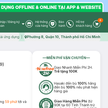
0
nhập
/
Đăng ký
Hệ thống
Bảo
Hỗ trợ
User Icon
Store Icon
Warranty Icon
Phone Icon
Cart I
oản
cửa hàng
hành
khách hàng
ải ứng dụng
Phường 8, Quận 10, Thành phố Hồ Chí Minh
Map icon
MIỄN PHÍ VẬN CHUYỂN
9)
Giao Nhanh Miễn Phí 2H.
Trễ tặng 100K
Hasaki đền bù
100%
hãng
đền bù
100%
nếu phát hiện
hàng giả
Giao Hàng Miễn Phí
(từ
rong
59 phút
tới và
90K tại 60 Tỉnh Thành trừ