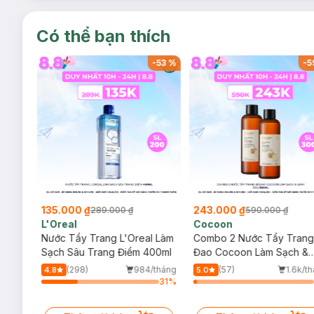
Có thể bạn thích
-
53
%
-
53
%
-
5
135.000 ₫
243.000 ₫
289.000 ₫
590.000 ₫
L'Oreal
Cocoon
 Trà,
Nước Tẩy Trang L'Oreal Làm
Combo 2 Nước Tẩy Trang
ấp
Sạch Sâu Trang Điểm 400ml
Đao Cocoon Làm Sạch &
Giảm Dầu 500ml
(298)
984/tháng
(57)
1.6k/t
4.8
5.0
8
%
31
%