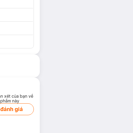
ận xét của bạn về
 phẩm này
 đánh giá