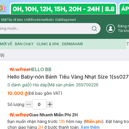
 Mặt
Tẩy tế bào chết
Bioderma
Nước Giặt
Bagsmart
Đăng 
Search icon
Tài kh
T
MỚI VỀ
BÁN CHẠY
CLINIC & SPA
DERMAHAIR
79)
HELLO BB
Hello Baby-nón Bánh Tiêu Vàng Nhạt Size 1(ss027
0
đánh giá
|
0
Hỏi đáp
|
Mã sản phẩm:
269700226
10.000 ₫
(Đã bao gồm VAT)
Số lượng:
Giao Nhanh Miễn Phí 2H
Bạn muốn nhận hàng trước
13h
hôm nay (
Miễn phí
). Đặt hàng t
chọn giao hàng
2H
ở bước thanh toán.
Xem thêm