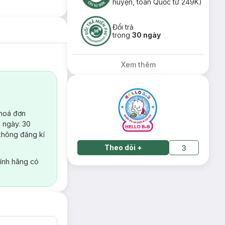
huyện, toàn Quốc từ 249K)
Đổi trả
trong
30 ngày
Xem thêm
 hoá đơn
 ngày. 30
không đăng kí
Theo dõi
+
3
ính hãng có