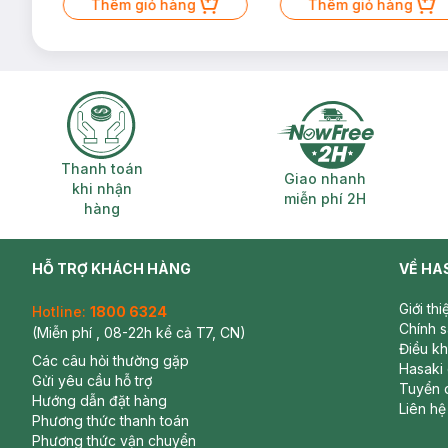
Thêm giỏ hàng
Thêm giỏ hàng
Thanh toán khi nhận hàng
Giao nhanh miễ
Thanh toán
Giao nhanh
khi nhận
miễn phí 2H
hàng
HỖ TRỢ KHÁCH HÀNG
VỀ HA
Giới th
Hotline:
1800 6324
Chính 
(Miễn phí , 08-22h kể cả T7, CN)
Điều k
Các câu hỏi thường gặp
Hasaki
Gửi yêu cầu hỗ trợ
Tuyển 
Hướng dẫn đặt hàng
Liên hệ
Phương thức thanh toán
Phương thức vận chuyển