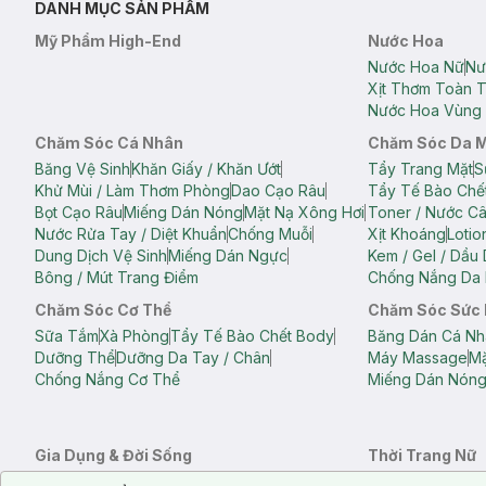
DANH MỤC SẢN PHẨM
Mỹ Phẩm High-End
Nước Hoa
Nước Hoa Nữ
Nư
Xịt Thơm Toàn 
Nước Hoa Vùng 
Chăm Sóc Cá Nhân
Chăm Sóc Da 
Băng Vệ Sinh
Khăn Giấy / Khăn Ướt
Tẩy Trang Mặt
S
Khử Mùi / Làm Thơm Phòng
Dao Cạo Râu
Tẩy Tế Bào Chế
Bọt Cạo Râu
Miếng Dán Nóng
Mặt Nạ Xông Hơi
Toner / Nước C
Nước Rửa Tay / Diệt Khuẩn
Chống Muỗi
Xịt Khoáng
Lotio
Dung Dịch Vệ Sinh
Miếng Dán Ngực
Kem / Gel / Dầu
Bông / Mút Trang Điểm
Chống Nắng Da 
Chăm Sóc Cơ Thể
Chăm Sóc Sức
Sữa Tắm
Xà Phòng
Tẩy Tế Bào Chết Body
Băng Dán Cá Nh
Dưỡng Thể
Dưỡng Da Tay / Chân
Máy Massage
Mặ
Chống Nắng Cơ Thể
Miếng Dán Nón
Gia Dụng & Đời Sống
Thời Trang Nữ
Khăn Tắm
Bông Tắm / Phụ Kiện Tắm
Áo Crop Top N
Notice about cookies usage
Cookie Consent