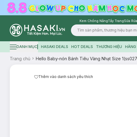
Kem Chống Nắng
Tẩy Trang
Sữa Rửa
Logo
DANH MỤC
HASAKI DEALS
HOT DEALS
THƯƠNG HIỆU
HÀNG 
Hamburger icon
Trang chủ
Hello Baby-nón Bánh Tiêu Vàng Nhạt Size 1(ss02
Thêm vào danh sách yêu thích