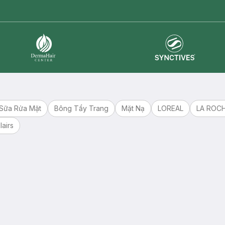
Synctives
Dermahair
Sữa Rửa Mặt
Bông Tẩy Trang
Mặt Nạ
LOREAL
LA ROC
lairs