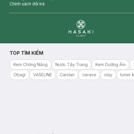
Chính sách đổi trả
Clinic
TOP TÌM KIẾM
Kem Chống Nắng
Nước Tẩy Trang
Kem Dưỡng Ẩm
Obagi
VASELINE
Carslan
cerave
olay
toner k