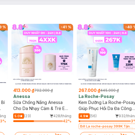
9
%
-
41
%
-
40
413.000 ₫
267.000 ₫
702.000 ₫
445.000 ₫
Anessa
La Roche-Posay
 Bí
Sữa Chống Nắng Anessa
Kem Dưỡng La Roche-Posa
Cho Da Nhạy Cảm & Trẻ Em
Giúp Phục Hồi Da Đa Công
60ml (Mới)
Dụng 40ml
háng
(23)
428/tháng
(56)
932/thán
5.0
4.9
3
%
42
%
3
Bill La roche-posay 399K Tặng
Gel rửa mặt da dầu nhạy cảm