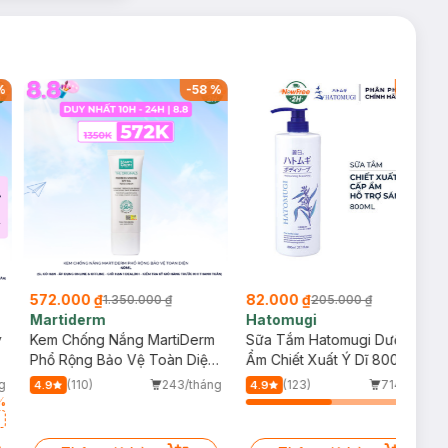
%
-
58
%
-
60
%
572.000 ₫
82.000 ₫
1.350.000 ₫
205.000 ₫
Martiderm
Hatomugi
y
Kem Chống Nắng MartiDerm
Sữa Tắm Hatomugi Dưỡng
Phổ Rộng Bảo Vệ Toàn Diện
Ẩm Chiết Xuất Ý Dĩ 800ml
40ml
g
(110)
243/tháng
(123)
714/tháng
4.9
4.9
%
52
%