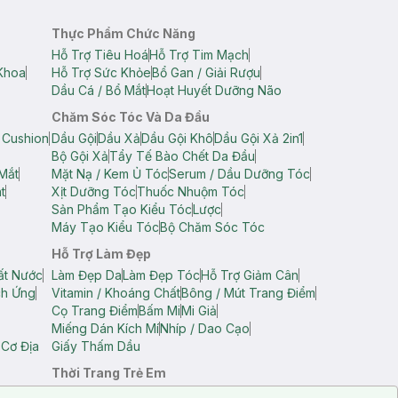
Thực Phẩm Chức Năng
Hỗ Trợ Tiêu Hoá
Hỗ Trợ Tim Mạch
Khoa
Hỗ Trợ Sức Khỏe
Bổ Gan / Giải Rượu
Dầu Cá / Bổ Mắt
Hoạt Huyết Dưỡng Não
Chăm Sóc Tóc Và Da Đầu
 Cushion
Dầu Gội
Dầu Xả
Dầu Gội Khô
Dầu Gội Xả 2in1
Bộ Gội Xả
Tẩy Tế Bào Chết Da Đầu
Mắt
Mặt Nạ / Kem Ủ Tóc
Serum / Dầu Dưỡng Tóc
t
Xịt Dưỡng Tóc
Thuốc Nhuộm Tóc
Sản Phẩm Tạo Kiểu Tóc
Lược
Máy Tạo Kiểu Tóc
Bộ Chăm Sóc Tóc
Hỗ Trợ Làm Đẹp
ất Nước
Làm Đẹp Da
Làm Đẹp Tóc
Hỗ Trợ Giảm Cân
ch Ứng
Vitamin / Khoáng Chất
Bông / Mút Trang Điểm
Cọ Trang Điểm
Bấm Mi
Mi Giả
Miếng Dán Kích Mí
Nhíp / Dao Cạo
 Cơ Địa
Giấy Thấm Dầu
Thời Trang Trẻ Em
op Nam
Áo Dây Trẻ Em
Áo Thun Trẻ Em