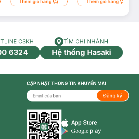
Thêm giỏ hàng
Thêm giỏ hàng
TLINE CSKH
TÌM CHI NHÁNH
HOTLINE CSKH
Tìm chi nhánh
00 6324
Hệ thống Hasaki
tín toàn cầu
CẬP NHẬT THÔNG TIN KHUYẾN MÃI
Đăng ký
Appstore icon
Goolge Play icon