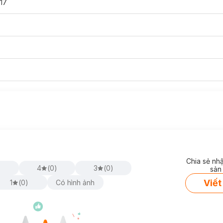
17
Chia sẻ nh
)
4
(
0
)
3
(
0
)
sản
Viết
1
(
0
)
Có hình ảnh