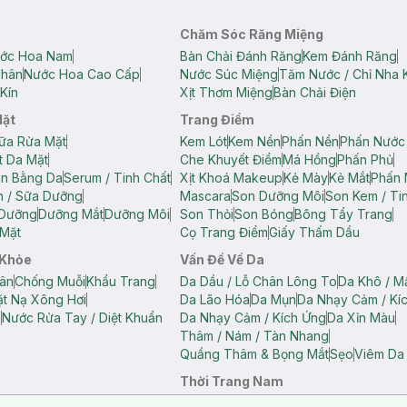
Chăm Sóc Răng Miệng
ớc Hoa Nam
Bàn Chải Đánh Răng
Kem Đánh Răng
Thân
Nước Hoa Cao Cấp
Nước Súc Miệng
Tăm Nước / Chỉ Nha 
Kín
Xịt Thơm Miệng
Bàn Chải Điện
Mặt
Trang Điểm
ữa Rửa Mặt
Kem Lót
Kem Nền
Phấn Nền
Phấn Nước
t Da Mặt
Che Khuyết Điểm
Má Hồng
Phấn Phủ
ân Bằng Da
Serum / Tinh Chất
Xịt Khoá Makeup
Kẻ Mày
Kẻ Mắt
Phấn 
n / Sữa Dưỡng
Mascara
Son Dưỡng Môi
Son Kem / Tin
 Dưỡng
Dưỡng Mắt
Dưỡng Môi
Son Thỏi
Son Bóng
Bông Tẩy Trang
Mặt
Cọ Trang Điểm
Giấy Thấm Dầu
 Khỏe
Vấn Đề Về Da
ân
Chống Muỗi
Khẩu Trang
Da Dầu / Lỗ Chân Lông To
Da Khô / M
t Nạ Xông Hơi
Da Lão Hóa
Da Mụn
Da Nhạy Cảm / Kí
g
Nước Rửa Tay / Diệt Khuẩn
Da Nhạy Cảm / Kích Ứng
Da Xỉn Màu
Thâm / Nám / Tàn Nhang
Quầng Thâm & Bọng Mắt
Sẹo
Viêm Da
Thời Trang Nam
ữ
Áo Hai Dây Nữ
Áo Polo Nữ
Áo Polo Nam
Áo Thun Nam
Áo Tank T