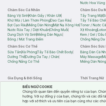
Nước Hoa Vùng 
Chăm Sóc Cá Nhân
Chăm Sóc Da 
Băng Vệ Sinh
Khăn Giấy / Khăn Ướt
Tẩy Trang Mặt
S
Khử Mùi / Làm Thơm Phòng
Dao Cạo Râu
Tẩy Tế Bào Chế
Bọt Cạo Râu
Miếng Dán Nóng
Mặt Nạ Xông Hơi
Toner / Nước C
Nước Rửa Tay / Diệt Khuẩn
Chống Muỗi
Xịt Khoáng
Lotio
Dung Dịch Vệ Sinh
Miếng Dán Ngực
Kem / Gel / Dầu
Bông / Mút Trang Điểm
Chống Nắng Da 
Chăm Sóc Cơ Thể
Chăm Sóc Sức
Sữa Tắm
Xà Phòng
Tẩy Tế Bào Chết Body
Băng Dán Cá Nh
Dưỡng Thể
Dưỡng Da Tay / Chân
Máy Massage
Mặ
Chống Nắng Cơ Thể
Miếng Dán Nón
Gia Dụng & Đời Sống
Thời Trang Nữ
Khăn Tắm
Bông Tắm / Phụ Kiện Tắm
Áo Crop Top N
Notice about cookies usage
Cookie Consent
BIỂU NGỮ COOKIE
Phụ Kiện Điện Thoại
Quạt Cầm Tay / Quạt Mini
Áo Thun Nữ
Áo 
Chúng tôi quan tâm đến quyền riêng tư của bạn. Chún
Khử Mùi / Làm Thơm Phòng
Nước Giặt
Nước Xả
Quần Lót Nữ
Quầ
hướng. Với sự đồng ý của bạn, chúng tôi và các đối 
Balo
Túi Xách
hợp với sở thích và ưu tiên của bạn cũng như các chứ
Balo Laptop
Balo Du Lịch
Túi Tote
Túi Đe