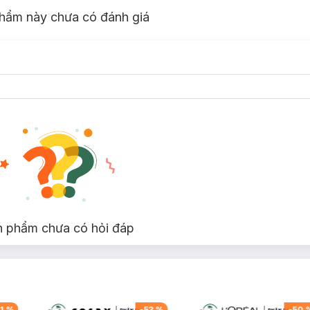
hẩm này chưa có đánh giá
n phẩm chưa có hỏi đáp
1
%
-
53
%
-
50