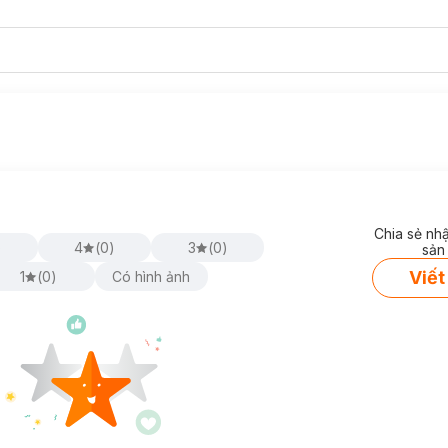
Chia sẻ nh
)
4
(
0
)
3
(
0
)
sản
Viết
1
(
0
)
Có hình ảnh