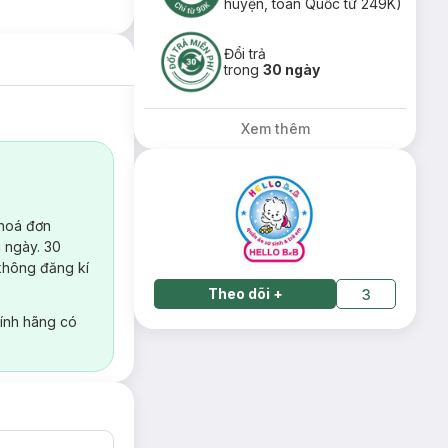
huyện, toàn Quốc từ 249K)
Đổi trả
trong
30 ngày
Xem thêm
 hoá đơn
 ngày. 30
không đăng kí
Theo dõi
+
3
ính hãng có