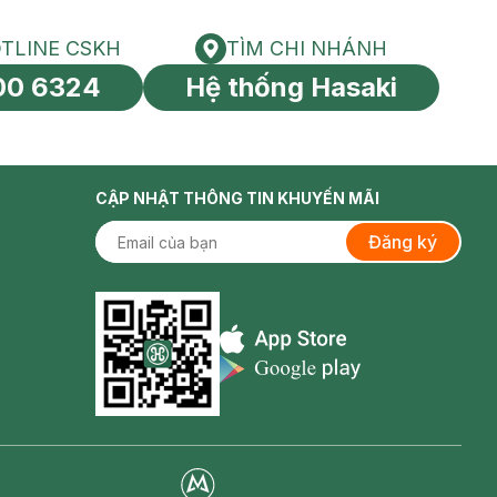
TLINE CSKH
TÌM CHI NHÁNH
HOTLINE CSKH
Tìm chi nhánh
00 6324
Hệ thống Hasaki
tín toàn cầu
CẬP NHẬT THÔNG TIN KHUYẾN MÃI
Đăng ký
Appstore icon
Goolge Play icon