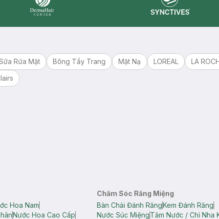
Synctives
Dermahair
Sữa Rửa Mặt
Bông Tẩy Trang
Mặt Nạ
LOREAL
LA ROC
lairs
Chăm Sóc Răng Miệng
ớc Hoa Nam
Bàn Chải Đánh Răng
Kem Đánh Răng
Thân
Nước Hoa Cao Cấp
Nước Súc Miệng
Tăm Nước / Chỉ Nha 