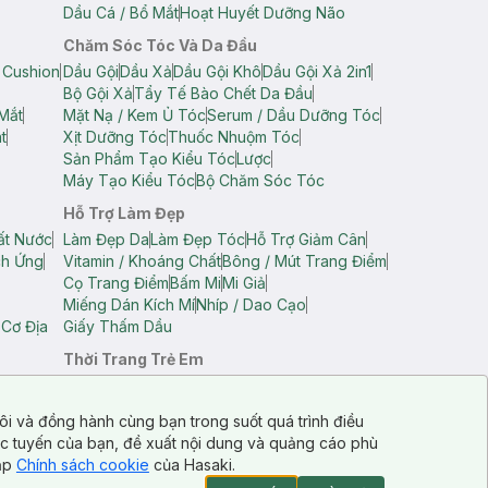
Dầu Cá / Bổ Mắt
Hoạt Huyết Dưỡng Não
Chăm Sóc Tóc Và Da Đầu
 Cushion
Dầu Gội
Dầu Xả
Dầu Gội Khô
Dầu Gội Xả 2in1
Bộ Gội Xả
Tẩy Tế Bào Chết Da Đầu
Mắt
Mặt Nạ / Kem Ủ Tóc
Serum / Dầu Dưỡng Tóc
t
Xịt Dưỡng Tóc
Thuốc Nhuộm Tóc
Sản Phẩm Tạo Kiểu Tóc
Lược
Máy Tạo Kiểu Tóc
Bộ Chăm Sóc Tóc
Hỗ Trợ Làm Đẹp
ất Nước
Làm Đẹp Da
Làm Đẹp Tóc
Hỗ Trợ Giảm Cân
ch Ứng
Vitamin / Khoáng Chất
Bông / Mút Trang Điểm
Cọ Trang Điểm
Bấm Mi
Mi Giả
Miếng Dán Kích Mí
Nhíp / Dao Cạo
 Cơ Địa
Giấy Thấm Dầu
Thời Trang Trẻ Em
op Nam
Áo Dây Trẻ Em
Áo Thun Trẻ Em
Áo Sát Nách Trẻ Em
Quần Short Trẻ Em
ôi và đồng hành cùng bạn trong suốt quá trình điều
ực tuyến của bạn, đề xuất nội dung và quảng cáo phù
cập
Chính sách cookie
của Hasaki.