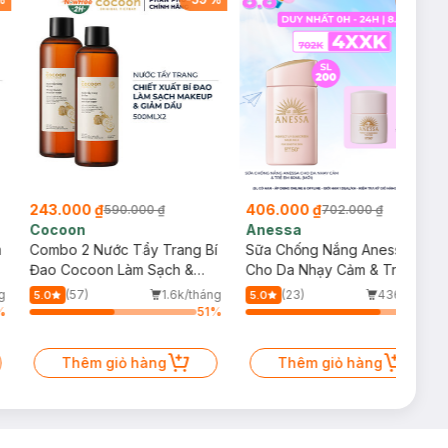
243.000 ₫
406.000 ₫
590.000 ₫
702.000 ₫
Cocoon
Anessa
m
Combo 2 Nước Tẩy Trang Bí
Sữa Chống Nắng Anessa
Đao Cocoon Làm Sạch &
Cho Da Nhạy Cảm & Trẻ Em
Giảm Dầu 500ml
60ml (Mới)
g
(57)
1.6k/tháng
(23)
436/tháng
5.0
5.0
%
51
%
82
%
Thêm giỏ hàng
Thêm giỏ hàng