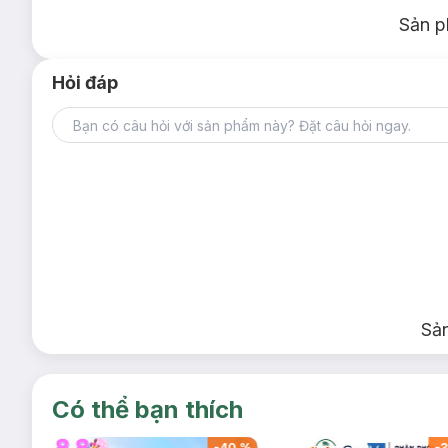
Sản p
Hỏi đáp
Sả
Có thể bạn thích
-
39
%
-
40
%
-
3