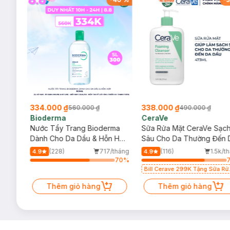
334.000 ₫
338.000 ₫
560.000 ₫
490.000 ₫
Bioderma
CeraVe
rma
Nước Tẩy Trang Bioderma
Sữa Rửa Mặt CeraVe Sạc
m
Dành Cho Da Dầu & Hỗn Hợp
Sâu Cho Da Thường Đến 
500ml
Dầu 473ml
/tháng
(228)
717/tháng
(116)
1.5k/t
4.9
4.9
1
%
70
%
Bill Cerave 299K Tặng Sữa Rử
Mặt Cerave 30ml (SL có hạn)
Thêm giỏ hàng
Thêm giỏ hàng