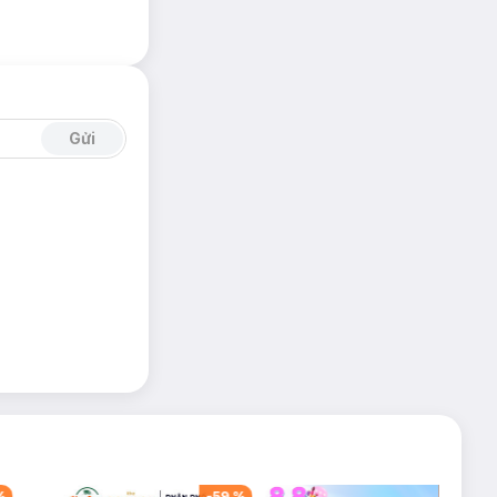
Gửi
%
-
59
%
-
42
%