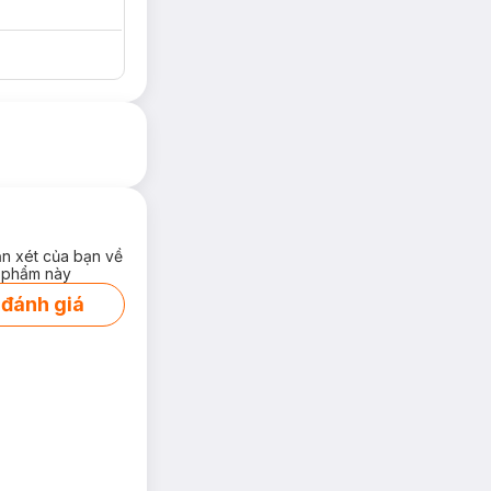
ận xét của bạn về
 phẩm này
 đánh giá