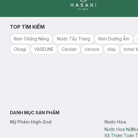
Clinic
TOP TÌM KIẾM
Kem Chống Nắng
Nước Tẩy Trang
Kem Dưỡng Ẩm
Obagi
VASELINE
Carslan
cerave
olay
toner k
DANH MỤC SẢN PHẨM
Mỹ Phẩm High-End
Nước Hoa
Nước Hoa Nữ
Nư
Xịt Thơm Toàn 