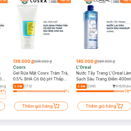
139.000 ₫
145.000 ₫
298.000 ₫
289.000 ₫
Cosrx
L'Oreal
h
Gel Rửa Mặt Cosrx Tràm Trà,
Nước Tẩy Trang L'Oreal Là
Da
0.5% BHA Có Độ pH Thấp
Sạch Sâu Trang Điểm 400ml
150ml
háng
(173)
(298)
916/thán
5.0
4.8
74
%
8
%
78
a
Thêm giỏ hàng
Thêm giỏ hàng