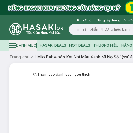
Kem Chống Nắng
Tẩy Trang
Sữa Rửa
Logo
DANH MỤC
HASAKI DEALS
HOT DEALS
THƯƠNG HIỆU
HÀNG 
Hamburger icon
Trang chủ
Hello Baby-nón Kết Nhí Màu Xanh Mi Nơ Số 1(ss0
Thêm vào danh sách yêu thích