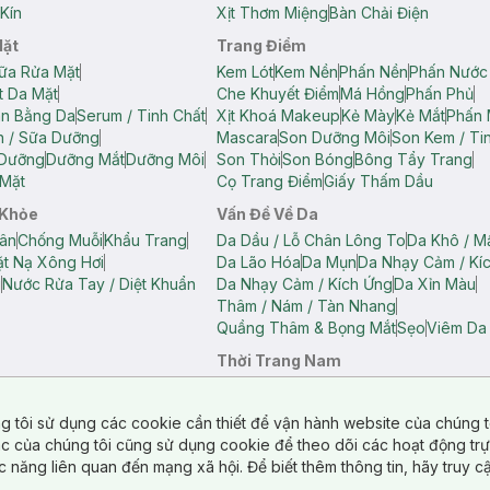
Kín
Xịt Thơm Miệng
Bàn Chải Điện
Mặt
Trang Điểm
ữa Rửa Mặt
Kem Lót
Kem Nền
Phấn Nền
Phấn Nước
t Da Mặt
Che Khuyết Điểm
Má Hồng
Phấn Phủ
ân Bằng Da
Serum / Tinh Chất
Xịt Khoá Makeup
Kẻ Mày
Kẻ Mắt
Phấn 
n / Sữa Dưỡng
Mascara
Son Dưỡng Môi
Son Kem / Tin
 Dưỡng
Dưỡng Mắt
Dưỡng Môi
Son Thỏi
Son Bóng
Bông Tẩy Trang
Mặt
Cọ Trang Điểm
Giấy Thấm Dầu
 Khỏe
Vấn Đề Về Da
ân
Chống Muỗi
Khẩu Trang
Da Dầu / Lỗ Chân Lông To
Da Khô / M
t Nạ Xông Hơi
Da Lão Hóa
Da Mụn
Da Nhạy Cảm / Kí
g
Nước Rửa Tay / Diệt Khuẩn
Da Nhạy Cảm / Kích Ứng
Da Xỉn Màu
Thâm / Nám / Tàn Nhang
Quầng Thâm & Bọng Mắt
Sẹo
Viêm Da
Thời Trang Nam
ữ
Áo Hai Dây Nữ
Áo Polo Nữ
Áo Polo Nam
Áo Thun Nam
Áo Tank T
Tank Top Nữ
Quần Dài Nữ
Quần Lót Nam
Quần Short Nam
g tôi sử dụng các cookie cần thiết để vận hành website của chúng t
n Short Nữ
tác của chúng tôi cũng sử dụng cookie để theo dõi các hoạt động tr
c năng liên quan đến mạng xã hội. Để biết thêm thông tin, hãy truy 
o Chéo
Túi Du Lịch