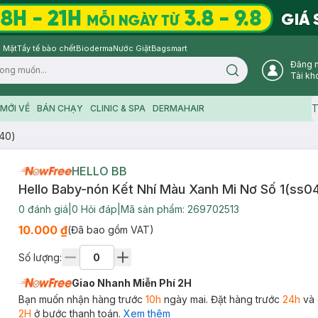
 Mặt
Tẩy tế bào chết
Bioderma
Nước Giặt
Bagsmart
Đăng 
Search icon
Tài kh
T
MỚI VỀ
BÁN CHẠY
CLINIC & SPA
DERMAHAIR
440)
HELLO BB
Hello Baby-nón Kết Nhí Màu Xanh Mi Nơ Số 1(ss0
0
đánh giá
|
0
Hỏi đáp
|
Mã sản phẩm:
269702513
10.000 ₫
(Đã bao gồm VAT)
Số lượng:
Giao Nhanh Miễn Phí 2H
Bạn muốn nhận hàng trước
10h
ngày mai. Đặt hàng trước
24h
và 
2H
ở bước thanh toán.
Xem thêm