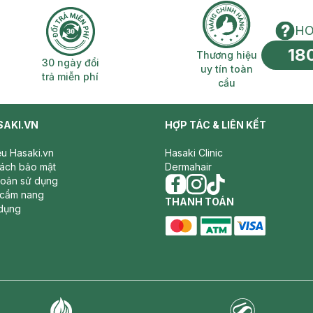
HO
18
n phí 2H
30 ngày đổi trả miễn phí
Thương hiệu uy 
Thương hiệu
30 ngày đổi
uy tín toàn
trả miễn phí
cầu
SAKI.VN
HỢP TÁC & LIÊN KẾT
iệu Hasaki.vn
Hasaki Clinic
sách bảo mật
Dermahair
hoản sử dụng
 cẩm nang
facebook
THANH TOÁN
instagram
tiktok
dụng
master card
ATM card
visa card