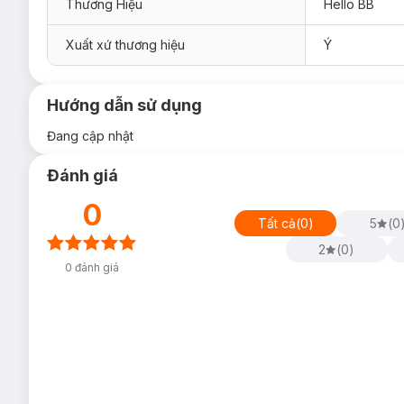
Thương Hiệu
Hello BB
Xuất xứ thương hiệu
Ý
Hướng dẫn sử dụng
Đang cập nhật
Đánh giá
0
Tất cả
(
0
)
5
(
0
2
(
0
)
0
đánh giá