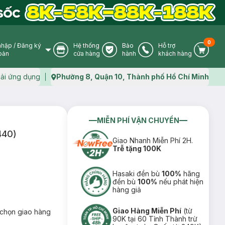
0
nhập
/
Đăng ký
Hệ thống
Bảo
Hỗ trợ
User Icon
Store Icon
Warranty Icon
Phone Icon
Cart I
oản
cửa hàng
hành
khách hàng
ải ứng dụng
Phường 8, Quận 10, Thành phố Hồ Chí Minh
Map icon
MIỄN PHÍ VẬN CHUYỂN
440)
Giao Nhanh Miễn Phí 2H.
Trễ tặng 100K
Hasaki đền bù
100%
hãng
đền bù
100%
nếu phát hiện
hàng giả
Giao Hàng Miễn Phí
(từ
chọn giao hàng
90K tại 60 Tỉnh Thành trừ