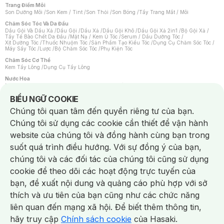
Trang Điểm Môi
Son Dưỡng Môi
/
Son Kem / Tint
/
Son Thỏi
/
Son Bóng
/
Tẩy Trang Mắt / Môi
Chăm Sóc Tóc Và Da Đầu
Dầu Gội Và Dầu Xả
/
Dầu Gội
/
Dầu Xả
/
Dầu Gội Khô
/
Dầu Gội Xả 2in1
/
Bộ Gội Xả
/
Tẩy Tế Bào Chết Da Đầu
/
Mặt Nạ / Kem Ủ Tóc
/
Serum / Dầu Dưỡng Tóc
/
Xịt Dưỡng Tóc
/
Thuốc Nhuộm Tóc
/
Sản Phẩm Tạo Kiểu Tóc
/
Dụng Cụ Chăm Sóc Tóc
/
Máy Sấy Tóc
/
Lược
/
Bộ Chăm Sóc Tóc
/
Phụ Kiện Tóc
Chăm Sóc Cơ Thể
Kem Tẩy Lông
/
Dụng Cụ Tẩy Lông
Nước Hoa
Nước Hoa Nữ
/
Nước Hoa Nam
/
Nước Hoa Cao Cấp
/
Xịt Thơm Toàn Thân
/
Nước Hoa Vùng Kín
Notice about cookies usage
BIỂU NGỮ COOKIE
Chăm Sóc Cá Nhân
Chúng tôi quan tâm đến quyền riêng tư của bạn.
Chống Muỗi
/
Khẩu Trang
/
Máy Massage
/
Mặt Nạ Xông Hơi
/
Nước Rửa Tay
/
Sản Phẩm Chăm Sóc Khác
/
Bàn Chải Đánh Răng
/
Bàn Chải Điện
/
Chúng tôi sử dụng các cookie cần thiết để vận hành
Hỗ Trợ Trắng Răng
/
Kem Đánh Răng
/
Máy Tăm Nước
/
Nước Súc Miệng
/
Tăm / Chỉ Nha Khoa
/
Xịt Thơm Miệng
/
Dung Dịch Vệ Sinh
/
Dưỡng Vùng Kín
/
website của chúng tôi và đồng hành cùng bạn trong
Khăn Ướt Vệ Sinh Vùng Kín
/
Băng Vệ Sinh
/
Tampon
/
Bọt Cạo Râu
/
Dao Cạo Râu
/
Máy Cạo Râu
suốt quá trình điều hướng. Với sự đồng ý của bạn,
Vấn Đề Về Da
chúng tôi và các đối tác của chúng tôi cũng sử dụng
Da Dầu / Lỗ Chân Lông To
/
Da Khô / Mất Nước
/
Da Lão Hóa
/
Da Mụn
/
Da Nhạy Cảm / Kích Ứng
/
Da Xỉn Màu
/
Thâm / Nám / Tàn Nhang
/
cookie để theo dõi các hoạt động trực tuyến của
Quầng Thâm & Bọng Mắt
/
Sẹo
/
Viêm Da Cơ Địa
bạn, đề xuất nội dung và quảng cáo phù hợp với sở
Dụng Cụ / Phụ Kiện Chăm Sóc Da
Chat i
Bông Tẩy Trang
/
Khăn Lau Mặt Khô
/
Dụng Cụ / Máy Rửa Mặt
/
Máy Chăm Sóc Da
/
thích và ưu tiên của bạn cũng như các chức năng
Dụng Cụ Chăm Sóc Khác
liên quan đến mạng xã hội. Để biết thêm thông tin,
hãy truy cập
Chính sách cookie
của Hasaki.