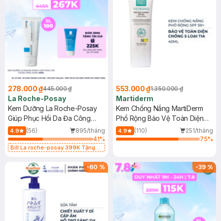
278.000 ₫
553.000 ₫
445.000 ₫
1.350.000 ₫
La Roche-Posay
Martiderm
Kem Dưỡng La Roche-Posay
Kem Chống Nắng MartiDerm
Giúp Phục Hồi Da Đa Công
Phổ Rộng Bảo Vệ Toàn Diện
Dụng 40ml
40ml
(56)
895/tháng
(110)
251/tháng
4.9
4.9
41
%
75
%
Bill La roche-posay 399K Tặng
Gel rửa mặt da dầu nhạy cảm 50ml
(SL có hạn)
-
60
%
-
39
%