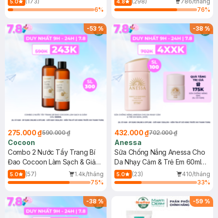
(173)
(298)
786/tháng
5.0
4.8
6
%
76
%
-
53
%
-
38
%
275.000 ₫
432.000 ₫
590.000 ₫
702.000 ₫
Cocoon
Anessa
Combo 2 Nước Tẩy Trang Bí
Sữa Chống Nắng Anessa Cho
Đao Cocoon Làm Sạch & Giảm
Da Nhạy Cảm & Trẻ Em 60ml
Dầu 500ml
(Mới)
(57)
1.4k/tháng
(23)
410/tháng
5.0
5.0
75
%
33
%
-
38
%
-
59
%