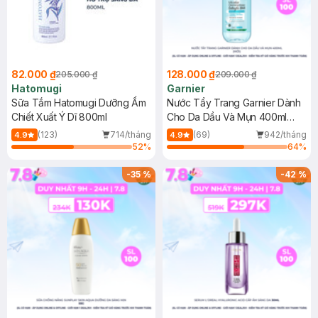
82.000 ₫
128.000 ₫
205.000 ₫
209.000 ₫
Hatomugi
Garnier
Sữa Tắm Hatomugi Dưỡng Ẩm
Nước Tẩy Trang Garnier Dành
Chiết Xuất Ý Dĩ 800ml
Cho Da Dầu Và Mụn 400ml
(Mới)
(123)
714/tháng
(69)
942/tháng
4.9
4.9
52
%
64
%
-
35
%
-
42
%