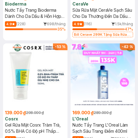
Bioderma
CeraVe
Nước Tẩy Trang Bioderma
Sữa Rửa Mặt CeraVe Sạch Sâu
Dành Cho Da Dầu & Hỗn Hợp
Cho Da Thường Đến Da Dầu
500ml
473ml
(228)
698/tháng
(116)
1.5k/tháng
4.9
4.9
35
%
47
%
Bill Cerave 299K Tặng Sữa Rửa
Mặt Cerave 30ml (SL có hạn)
-
53
%
-
42
%
139.000 ₫
169.000 ₫
298.000 ₫
289.000 ₫
Cosrx
L'Oreal
Gel Rửa Mặt Cosrx Tràm Trà,
Nước Tẩy Trang L'Oreal Làm
0.5% BHA Có Độ pH Thấp
Sạch Sâu Trang Điểm 400ml
150ml