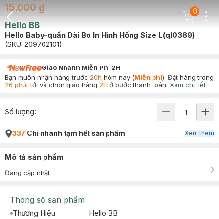
15.000 ₫
0
Dots
Cart Icon
Hello BB
Back Icon
Hello Baby-quần Dài Bo In Hình Hồng Size L(ql0389)
(SKU:
269702101
)
Giao Nhanh Miễn Phí 2H
Bạn muốn nhận hàng trước
20h
hôm nay (
Miễn phí
). Đặt hàng trong
26 phút
tới và chọn giao hàng
2H
ở bước thanh toán.
Xem chi tiết
Số lượng:
337
Chi nhánh tạm hết sản phẩm
Xem thêm
Mô tả sản phẩm
Đang cập nhật
Thông số sản phẩm
Thương Hiệu
Hello BB