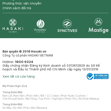
Phương thức vận chuyển
Chính sách đổi trả
Synctives
Clinic
Dermahair
Mastige
Bản quyền © 2016 Hasaki.vn
Công Ty cổ phần HASAKI VIETNAM
Hotline:
1800 6324
Giấy chứng nhận Đăng ký Kinh doanh số 0313612829 do Sở Kế
hoạch và Đầu tư Thành phố Hồ Chí Minh cấp ngày 13/01/2016
Xem tất cả cửa hàng
Mỹ Phẩm High-End
Trang Điểm Mặt
Kem Lót
/
Kem Nền
/
Phấn Nền
/
BB / CC Cream
/
Phấn Nước Cushion
/
Che Khuyết Điểm
/
Má Hồng
/
Tạo Khối / Highlight
/
Phấn Phủ
/
Xịt Khoá Makeup
Trang Điểm Mắt
Kẻ Mày
/
Kẻ Mắt
/
Phấn Mắt
/
Mascara