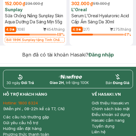
152.000 ₫
302.000 ₫
234.000 ₫
519.000 ₫
Sunplay
L'Oreal
Sữa Chống Nắng Sunplay Skin
Serum L'Oreal Hyaluronic Acid
Aqua Dưỡng Da Sáng Mịn 55g
Cấp Ẩm Sáng Da 30ml
(108)
454/tháng
(27)
275/tháng
4.9
4.9
48
%
41
%
Bill 199K Sunplay tặng Tinh Chất
Chống Nắng 7g trị giá 30K (SL có
hạn)
Bạn đã có tài khoản Hasaki?
Đăng nhập
return
nowfree
price
HỖ TRỢ KHÁCH HÀNG
VỀ HASAKI.VN
Hotline:
1800 6324
Giới thiệu Hasaki.vn
(Miễn phí , 08-22h kể cả T7, CN)
Chính sách bảo mật
Điều khoản sử dụng
Các câu hỏi thường gặp
Hasaki cẩm nang
Gửi yêu cầu hỗ trợ
Tuyển dụng
Hướng dẫn đặt hàng
Liên hệ
Phương thức thanh toán