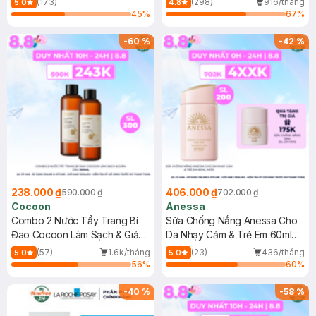
(173)
(298)
916/tháng
5.0
4.8
45
%
67
%
-
60
%
-
42
%
238.000 ₫
406.000 ₫
590.000 ₫
702.000 ₫
Cocoon
Anessa
Combo 2 Nước Tẩy Trang Bí
Sữa Chống Nắng Anessa Cho
Đao Cocoon Làm Sạch & Giảm
Da Nhạy Cảm & Trẻ Em 60ml
Dầu 500ml
(Mới)
(57)
1.6k/tháng
(23)
436/tháng
5.0
5.0
56
%
60
%
-
40
%
-
58
%