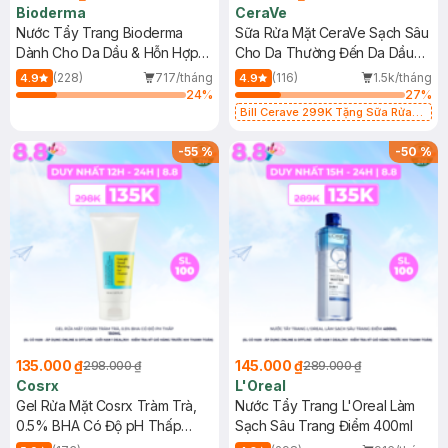
Bioderma
CeraVe
Nước Tẩy Trang Bioderma
Sữa Rửa Mặt CeraVe Sạch Sâu
Dành Cho Da Dầu & Hỗn Hợp
Cho Da Thường Đến Da Dầu
500ml
473ml
(228)
717/tháng
(116)
1.5k/tháng
4.9
4.9
24
%
27
%
Bill Cerave 299K Tặng Sữa Rửa
Mặt Cerave 30ml (SL có hạn)
-
55
%
-
50
%
135.000 ₫
145.000 ₫
298.000 ₫
289.000 ₫
Cosrx
L'Oreal
Gel Rửa Mặt Cosrx Tràm Trà,
Nước Tẩy Trang L'Oreal Làm
0.5% BHA Có Độ pH Thấp
Sạch Sâu Trang Điểm 400ml
150ml