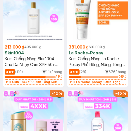
213.000 ₫
381.000 ₫
495.000 ₫
610.000 ₫
Skin1004
La Roche-Posay
Kem Chống Nắng Skin1004
Kem Chống Nắng La Roche-
Cho Da Nhạy Cảm SPF 50+
Posay Phổ Rộng, Nâng Tông
50ml
Kiềm Dầu 50ml
(119)
1.1k/tháng
(28)
676/tháng
4.8
4.9
81
%
25
%
Bill Skin1004 từ 399k Tặng Kem
Bill La roche-posay 399K Tặng
Chống Nắng Cho Da Nhạy Cảm
Gel rửa mặt da dầu nhạy cảm 50ml
SPF 50+ 20ml (SL Có Hạn)
(SL có hạn)
-
42
%
-
40
%