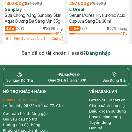
130.000 ₫
297.000 ₫
234.000 ₫
519.000 ₫
Sunplay
L'Oreal
Sữa Chống Nắng Sunplay Skin
Serum L'Oreal Hyaluronic Acid
Aqua Dưỡng Da Sáng Mịn 55g
Cấp Ẩm Sáng Da 30ml
(108)
531/tháng
(27)
279/tháng
4.9
4.9
91
%
11
%
Bill 199K Sunplay tặng Tinh Chất
Chống Nắng 7g trị giá 30K (SL có
hạn)
Bạn đã có tài khoản Hasaki?
Đăng nhập
return
nowfree
price
HỖ TRỢ KHÁCH HÀNG
VỀ HASAKI.VN
Hotline:
1800 6324
Giới thiệu Hasaki.vn
(Miễn phí , 08-22h kể cả T7, CN)
Chính sách bảo mật
Điều khoản sử dụng
Các câu hỏi thường gặp
Hasaki cẩm nang
Gửi yêu cầu hỗ trợ
Tuyển dụng
Hướng dẫn đặt hàng
Liên hệ
Phương thức thanh toán