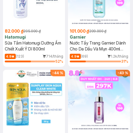
82.000 ₫
101.000 ₫
205.000 ₫
209.000 ₫
Hatomugi
Garnier
Sữa Tắm Hatomugi Dưỡng Ẩm
Nước Tẩy Trang Garnier Dành
Chiết Xuất Ý Dĩ 800ml
Cho Da Dầu Và Mụn 400ml
(Mới)
(123)
714/tháng
(69)
1.2k/tháng
4.9
4.9
52
%
31
%
-
44
%
-
43
%