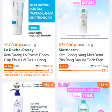
267.000 ₫
572.000 ₫
445.000 ₫
1.350.000 ₫
La Roche-Posay
Martiderm
Kem Dưỡng La Roche-Posay
Kem Chống Nắng MartiDerm
Giúp Phục Hồi Da Đa Công
Phổ Rộng Bảo Vệ Toàn Diện
Dụng 40ml
40ml
(56)
932/tháng
(110)
243/tháng
4.9
4.9
91
%
32
%
Bill La roche-posay 399K Tặng
Gel rửa mặt da dầu nhạy cảm 50ml
(SL có hạn)
-
60
%
-
52
%