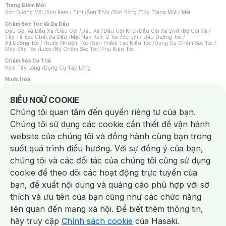
Trang Điểm Môi
Son Dưỡng Môi
/
Son Kem / Tint
/
Son Thỏi
/
Son Bóng
/
Tẩy Trang Mắt / Môi
Chăm Sóc Tóc Và Da Đầu
Dầu Gội Và Dầu Xả
/
Dầu Gội
/
Dầu Xả
/
Dầu Gội Khô
/
Dầu Gội Xả 2in1
/
Bộ Gội Xả
/
Tẩy Tế Bào Chết Da Đầu
/
Mặt Nạ / Kem Ủ Tóc
/
Serum / Dầu Dưỡng Tóc
/
Xịt Dưỡng Tóc
/
Thuốc Nhuộm Tóc
/
Sản Phẩm Tạo Kiểu Tóc
/
Dụng Cụ Chăm Sóc Tóc
/
Máy Sấy Tóc
/
Lược
/
Bộ Chăm Sóc Tóc
/
Phụ Kiện Tóc
Chăm Sóc Cơ Thể
Kem Tẩy Lông
/
Dụng Cụ Tẩy Lông
Nước Hoa
Nước Hoa Nữ
/
Nước Hoa Nam
/
Nước Hoa Cao Cấp
/
Xịt Thơm Toàn Thân
/
Nước Hoa Vùng Kín
Notice about cookies usage
BIỂU NGỮ COOKIE
Chăm Sóc Cá Nhân
Chúng tôi quan tâm đến quyền riêng tư của bạn.
Chống Muỗi
/
Khẩu Trang
/
Máy Massage
/
Mặt Nạ Xông Hơi
/
Nước Rửa Tay
/
Sản Phẩm Chăm Sóc Khác
/
Bàn Chải Đánh Răng
/
Bàn Chải Điện
/
Chúng tôi sử dụng các cookie cần thiết để vận hành
Hỗ Trợ Trắng Răng
/
Kem Đánh Răng
/
Máy Tăm Nước
/
Nước Súc Miệng
/
Tăm / Chỉ Nha Khoa
/
Xịt Thơm Miệng
/
Dung Dịch Vệ Sinh
/
Dưỡng Vùng Kín
/
website của chúng tôi và đồng hành cùng bạn trong
Khăn Ướt Vệ Sinh Vùng Kín
/
Băng Vệ Sinh
/
Tampon
/
Bọt Cạo Râu
/
Dao Cạo Râu
/
Máy Cạo Râu
suốt quá trình điều hướng. Với sự đồng ý của bạn,
Vấn Đề Về Da
chúng tôi và các đối tác của chúng tôi cũng sử dụng
Da Dầu / Lỗ Chân Lông To
/
Da Khô / Mất Nước
/
Da Lão Hóa
/
Da Mụn
/
Da Nhạy Cảm / Kích Ứng
/
Da Xỉn Màu
/
Thâm / Nám / Tàn Nhang
/
cookie để theo dõi các hoạt động trực tuyến của
Quầng Thâm & Bọng Mắt
/
Sẹo
/
Viêm Da Cơ Địa
bạn, đề xuất nội dung và quảng cáo phù hợp với sở
Dụng Cụ / Phụ Kiện Chăm Sóc Da
Chat i
Bông Tẩy Trang
/
Khăn Lau Mặt Khô
/
Dụng Cụ / Máy Rửa Mặt
/
Máy Chăm Sóc Da
/
thích và ưu tiên của bạn cũng như các chức năng
Dụng Cụ Chăm Sóc Khác
liên quan đến mạng xã hội. Để biết thêm thông tin,
hãy truy cập
Chính sách cookie
của Hasaki.