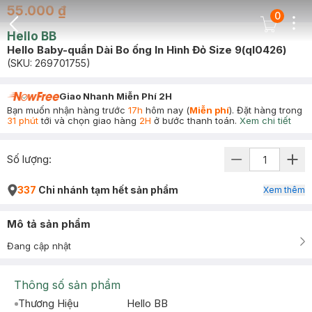
55.000 ₫
0
Dots
Cart Icon
Hello BB
Back Icon
Hello Baby-quần Dài Bo ống In Hình Đỏ Size 9(ql0426)
(SKU:
269701755
)
Giao Nhanh Miễn Phí 2H
Bạn muốn nhận hàng trước
17h
hôm nay (
Miễn phí
). Đặt hàng trong
31 phút
tới và chọn giao hàng
2H
ở bước thanh toán.
Xem chi tiết
Số lượng:
337
Chi nhánh tạm hết sản phẩm
Xem thêm
Mô tả sản phẩm
Đang cập nhật
Thông số sản phẩm
Thương Hiệu
Hello BB