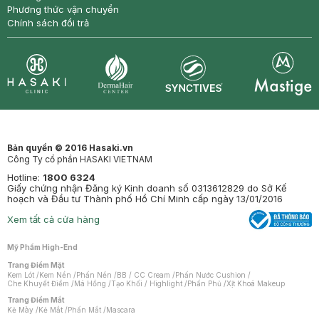
Phương thức vận chuyển
Chính sách đổi trả
Synctives
Clinic
Dermahair
Mastige
Bản quyền © 2016 Hasaki.vn
Công Ty cổ phần HASAKI VIETNAM
Hotline:
1800 6324
Giấy chứng nhận Đăng ký Kinh doanh số 0313612829 do Sở Kế
hoạch và Đầu tư Thành phố Hồ Chí Minh cấp ngày 13/01/2016
Xem tất cả cửa hàng
Mỹ Phẩm High-End
Trang Điểm Mặt
Kem Lót
/
Kem Nền
/
Phấn Nền
/
BB / CC Cream
/
Phấn Nước Cushion
/
Che Khuyết Điểm
/
Má Hồng
/
Tạo Khối / Highlight
/
Phấn Phủ
/
Xịt Khoá Makeup
Trang Điểm Mắt
Kẻ Mày
/
Kẻ Mắt
/
Phấn Mắt
/
Mascara