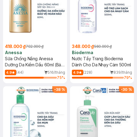
418.000 ₫
348.000 ₫
702.000 ₫
560.000 ₫
Anessa
Bioderma
Sữa Chống Nắng Anessa
Nước Tẩy Trang Bioderma
Dưỡng Da Kiềm Dầu 60ml (Bản
Dành Cho Da Nhạy Cảm 500ml
Mới)
(44)
516/tháng
(228)
839/tháng
4.9
4.9
75
%
79
%
-
38
%
-
30
%