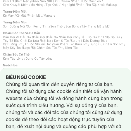
Kem Lót
/
Kem Nền
/
Phấn Nền
/
BB / CC Cream
/
Phấn Nước Cushion
/
Che Khuyết Điểm
/
Má Hồng
/
Tạo Khối / Highlight
/
Phấn Phủ
/
Xịt Khoá Makeup
Trang Điểm Mắt
Kẻ Mày
/
Kẻ Mắt
/
Phấn Mắt
/
Mascara
Trang Điểm Môi
Son Dưỡng Môi
/
Son Kem / Tint
/
Son Thỏi
/
Son Bóng
/
Tẩy Trang Mắt / Môi
Chăm Sóc Tóc Và Da Đầu
Dầu Gội Và Dầu Xả
/
Dầu Gội
/
Dầu Xả
/
Dầu Gội Khô
/
Dầu Gội Xả 2in1
/
Bộ Gội Xả
/
Tẩy Tế Bào Chết Da Đầu
/
Mặt Nạ / Kem Ủ Tóc
/
Serum / Dầu Dưỡng Tóc
/
Xịt Dưỡng Tóc
/
Thuốc Nhuộm Tóc
/
Sản Phẩm Tạo Kiểu Tóc
/
Dụng Cụ Chăm Sóc Tóc
/
Máy Sấy Tóc
/
Lược
/
Bộ Chăm Sóc Tóc
/
Phụ Kiện Tóc
Chăm Sóc Cơ Thể
Kem Tẩy Lông
/
Dụng Cụ Tẩy Lông
Nước Hoa
Nước Hoa Nữ
/
Nước Hoa Nam
/
Nước Hoa Cao Cấp
/
Xịt Thơm Toàn Thân
/
Nước Hoa Vùng Kín
Notice about cookies usage
BIỂU NGỮ COOKIE
Chăm Sóc Cá Nhân
Chúng tôi quan tâm đến quyền riêng tư của bạn.
Chống Muỗi
/
Khẩu Trang
/
Máy Massage
/
Mặt Nạ Xông Hơi
/
Nước Rửa Tay
/
Sản Phẩm Chăm Sóc Khác
/
Bàn Chải Đánh Răng
/
Bàn Chải Điện
/
Chúng tôi sử dụng các cookie cần thiết để vận hành
Hỗ Trợ Trắng Răng
/
Kem Đánh Răng
/
Máy Tăm Nước
/
Nước Súc Miệng
/
Tăm / Chỉ Nha Khoa
/
Xịt Thơm Miệng
/
Dung Dịch Vệ Sinh
/
Dưỡng Vùng Kín
/
website của chúng tôi và đồng hành cùng bạn trong
Khăn Ướt Vệ Sinh Vùng Kín
/
Băng Vệ Sinh
/
Tampon
/
Bọt Cạo Râu
/
Dao Cạo Râu
/
Máy Cạo Râu
suốt quá trình điều hướng. Với sự đồng ý của bạn,
Vấn Đề Về Da
chúng tôi và các đối tác của chúng tôi cũng sử dụng
Da Dầu / Lỗ Chân Lông To
/
Da Khô / Mất Nước
/
Da Lão Hóa
/
Da Mụn
/
Da Nhạy Cảm / Kích Ứng
/
Da Xỉn Màu
/
Thâm / Nám / Tàn Nhang
/
cookie để theo dõi các hoạt động trực tuyến của
Quầng Thâm & Bọng Mắt
/
Sẹo
/
Viêm Da Cơ Địa
bạn, đề xuất nội dung và quảng cáo phù hợp với sở
Dụng Cụ / Phụ Kiện Chăm Sóc Da
Chat i
Bông Tẩy Trang
/
Khăn Lau Mặt Khô
/
Dụng Cụ / Máy Rửa Mặt
/
Máy Chăm Sóc Da
/