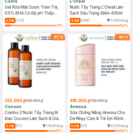
Cosrx
L'Oreal
Gel Rửa Mặt Cosrx Tràm Trà,
Nước Tẩy Trang L'Oreal Làm
0.5% BHA Có Độ pH Thấp
Sạch Sâu Trang Điểm 400ml
150ml
(173)
(298)
734/tháng
5.0
4.8
11
%
64
%
-
57
%
-
40
%
252.000 ₫
418.000 ₫
590.000 ₫
702.000 ₫
Cocoon
Anessa
Combo 2 Nước Tẩy Trang Bí
Sữa Chống Nắng Anessa Cho
Đao Cocoon Làm Sạch & Giảm
Da Nhạy Cảm & Trẻ Em 60ml
Dầu 500ml
(Mới)
(57)
1.5k/tháng
(23)
423/tháng
5.0
5.0
85
%
90
%