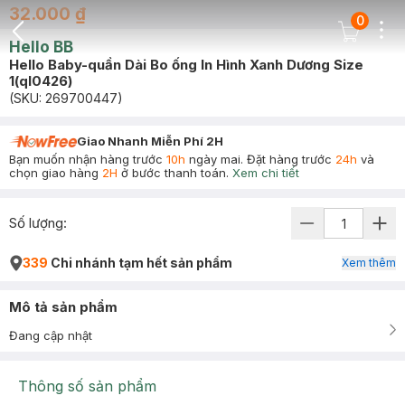
32.000 ₫
0
Dots
Cart Icon
Hello BB
Back Icon
Hello Baby-quần Dài Bo ống In Hình Xanh Dương Size
1(ql0426)
(SKU:
269700447
)
Giao Nhanh Miễn Phí 2H
Bạn muốn nhận hàng trước
10h
ngày mai. Đặt hàng trước
24h
và
chọn giao hàng
2H
ở bước thanh toán.
Xem chi tiết
Số lượng:
339
Chi nhánh tạm hết sản phẩm
Xem thêm
Mô tả sản phẩm
Đang cập nhật
Thông số sản phẩm