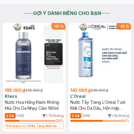
GỢI Ý DÀNH RIÊNG CHO BẠN
-
55
%
-
43
%
195.000 ₫
143.000 ₫
435.000 ₫
249.000 ₫
Klairs
L'Oreal
Nước Hoa Hồng Klairs Không
Nước Tẩy Trang L'Oreal Tươi
Mùi Cho Da Nhạy Cảm 180ml
Mát Cho Da Dầu, Hỗn Hợp
400ml
(148)
1.7k/tháng
(298)
1.9k/tháng
4.8
4.8
29
%
64
%
Bill Klairs từ 299k Tặng Mặt Nạ
Làm Dịu Da & Kiểm Soát Dầu Nhờn