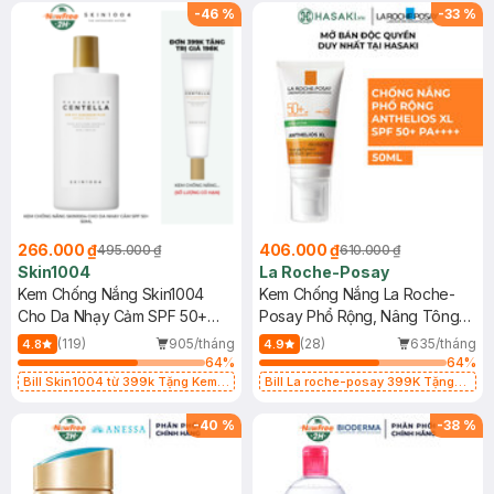
25ml (SL Có Hạn)
-
46
%
-
33
%
266.000 ₫
406.000 ₫
495.000 ₫
610.000 ₫
Skin1004
La Roche-Posay
Kem Chống Nắng Skin1004
Kem Chống Nắng La Roche-
Cho Da Nhạy Cảm SPF 50+
Posay Phổ Rộng, Nâng Tông
50ml
Kiềm Dầu 50ml
(119)
905/tháng
(28)
635/tháng
4.8
4.9
64
%
64
%
Bill Skin1004 từ 399k Tặng Kem
Bill La roche-posay 399K Tặng
Chống Nắng Cho Da Nhạy Cảm
Gel rửa mặt da dầu nhạy cảm 50ml
SPF 50+ 20ml (SL Có Hạn)
(SL có hạn)
-
40
%
-
38
%