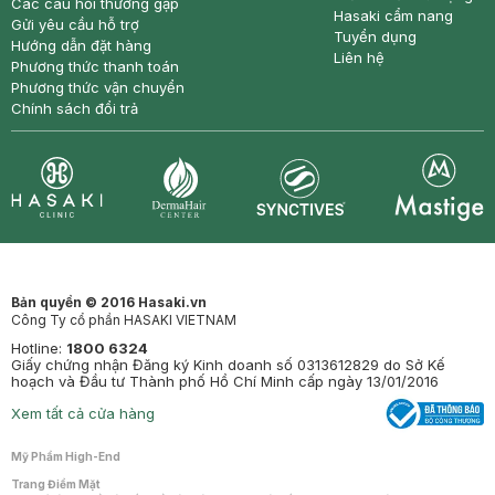
Các câu hỏi thường gặp
Hasaki cẩm nang
Gửi yêu cầu hỗ trợ
Tuyển dụng
Hướng dẫn đặt hàng
Liên hệ
Phương thức thanh toán
Phương thức vận chuyển
Chính sách đổi trả
Synctives
Clinic
Dermahair
Mastige
Bản quyền © 2016 Hasaki.vn
Công Ty cổ phần HASAKI VIETNAM
Hotline:
1800 6324
Giấy chứng nhận Đăng ký Kinh doanh số 0313612829 do Sở Kế
hoạch và Đầu tư Thành phố Hồ Chí Minh cấp ngày 13/01/2016
Xem tất cả cửa hàng
Mỹ Phẩm High-End
Trang Điểm Mặt