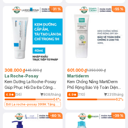
-
31
%
-
55
%
308.000 ₫
601.000 ₫
445.000 ₫
1.350.000 ₫
La Roche-Posay
Martiderm
Kem Dưỡng La Roche-Posay
Kem Chống Nắng MartiDerm
Giúp Phục Hồi Da Đa Công
Phổ Rộng Bảo Vệ Toàn Diện
Dụng 40ml
40ml
(56)
808/tháng
(110)
231/tháng
4.9
4.9
64
%
62
%
Bill La roche-posay 399K Tặng
Gel rửa mặt da dầu nhạy cảm 50ml
(SL có hạn)
-
60
%
-
39
%