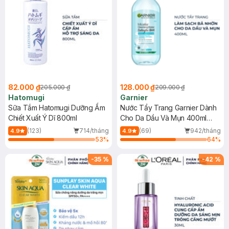
82.000 ₫
128.000 ₫
205.000 ₫
209.000 ₫
Hatomugi
Garnier
Sữa Tắm Hatomugi Dưỡng Ẩm
Nước Tẩy Trang Garnier Dành
Chiết Xuất Ý Dĩ 800ml
Cho Da Dầu Và Mụn 400ml
(Mới)
(123)
714/tháng
(69)
942/tháng
4.9
4.9
53
%
64
%
-
35
%
-
42
%