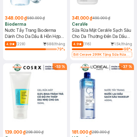
348.000 ₫
341.000 ₫
560.000 ₫
490.000 ₫
Bioderma
CeraVe
Nước Tẩy Trang Bioderma
Sữa Rửa Mặt CeraVe Sạch Sâu
Dành Cho Da Dầu & Hỗn Hợp
Cho Da Thường Đến Da Dầu
500ml
473ml
(228)
688/tháng
(116)
1.5k/tháng
4.9
4.9
79
%
98
%
Bill Cerave 299K Tặng Sữa Rửa
Mặt Cerave 30ml (SL có hạn)
-
53
%
-
37
%
139.000 ₫
181.000 ₫
298.000 ₫
289.000 ₫