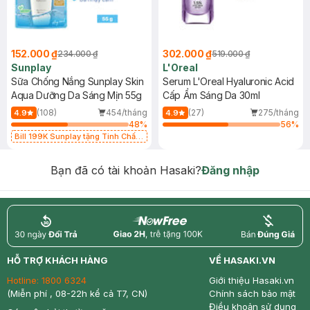
152.000 ₫
302.000 ₫
234.000 ₫
519.000 ₫
Sunplay
L'Oreal
Sữa Chống Nắng Sunplay Skin
Serum L'Oreal Hyaluronic Acid
Aqua Dưỡng Da Sáng Mịn 55g
Cấp Ẩm Sáng Da 30ml
(108)
454/tháng
(27)
275/tháng
4.9
4.9
48
%
56
%
Bill 199K Sunplay tặng Tinh Chất
Chống Nắng 7g trị giá 30K (SL có
hạn)
Bạn đã có tài khoản Hasaki?
Đăng nhập
return
nowfree
price
HỖ TRỢ KHÁCH HÀNG
VỀ HASAKI.VN
Hotline:
1800 6324
Giới thiệu Hasaki.vn
(Miễn phí , 08-22h kể cả T7, CN)
Chính sách bảo mật
Điều khoản sử dụng