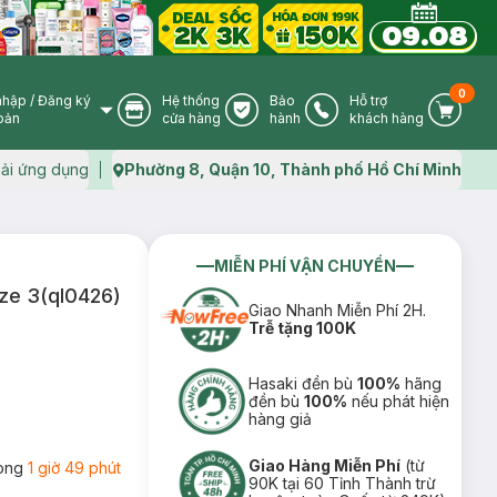
0
nhập
/
Đăng ký
Hệ thống
Bảo
Hỗ trợ
User Icon
Store Icon
Warranty Icon
Phone Icon
Cart I
oản
cửa hàng
hành
khách hàng
ải ứng dụng
Phường 8, Quận 10, Thành phố Hồ Chí Minh
Map icon
MIỄN PHÍ VẬN CHUYỂN
ize 3(ql0426)
Giao Nhanh Miễn Phí 2H.
Trễ tặng 100K
Hasaki đền bù
100%
hãng
đền bù
100%
nếu phát hiện
hàng giả
Giao Hàng Miễn Phí
(từ
rong
1 giờ 49 phút
90K tại 60 Tỉnh Thành trừ