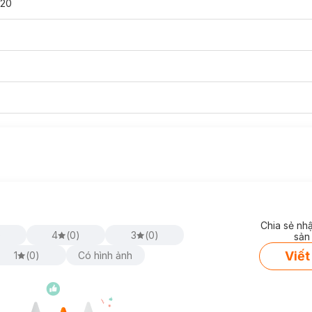
620
Chia sẻ nh
)
4
(
0
)
3
(
0
)
sản
Viết
1
(
0
)
Có hình ảnh