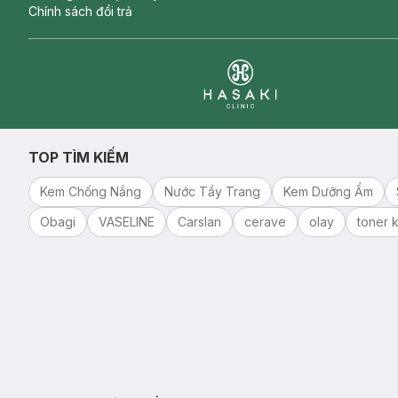
Chính sách đổi trả
Clinic
TOP TÌM KIẾM
Kem Chống Nắng
Nước Tẩy Trang
Kem Dưỡng Ẩm
Obagi
VASELINE
Carslan
cerave
olay
toner k