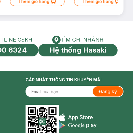
SPF 50+ 20ml (SL Có Hạn)
Thêm giỏ hàng
50ml (SL có hạn)
Thêm giỏ hàng
TLINE CSKH
TÌM CHI NHÁNH
HOTLINE CSKH
Tìm chi nhánh
00 6324
Hệ thống Hasaki
tín toàn cầu
CẬP NHẬT THÔNG TIN KHUYẾN MÃI
Đăng ký
Appstore icon
Goolge Play icon