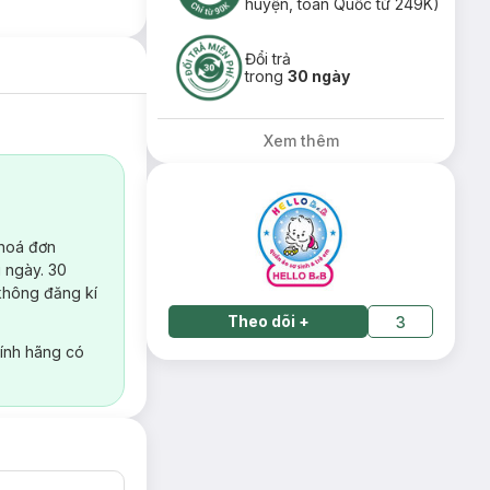
huyện, toàn Quốc từ 249K)
Đổi trả
trong
30 ngày
Xem thêm
 hoá đơn
 ngày. 30
không đăng kí
Theo dõi
+
3
ính hãng có