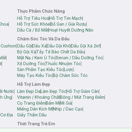
Thực Phẩm Chức Năng
Hỗ Trợ Tiêu Hoá
Hỗ Trợ Tim Mạch
Khoa
Hỗ Trợ Sức Khỏe
Bổ Gan / Giải Rượu
Dầu Cá / Bổ Mắt
Hoạt Huyết Dưỡng Não
Chăm Sóc Tóc Và Da Đầu
 Cushion
Dầu Gội
Dầu Xả
Dầu Gội Khô
Dầu Gội Xả 2in1
Bộ Gội Xả
Tẩy Tế Bào Chết Da Đầu
Mắt
Mặt Nạ / Kem Ủ Tóc
Serum / Dầu Dưỡng Tóc
t
Xịt Dưỡng Tóc
Thuốc Nhuộm Tóc
Sản Phẩm Tạo Kiểu Tóc
Lược
Máy Tạo Kiểu Tóc
Bộ Chăm Sóc Tóc
Hỗ Trợ Làm Đẹp
ất Nước
Làm Đẹp Da
Làm Đẹp Tóc
Hỗ Trợ Giảm Cân
ch Ứng
Vitamin / Khoáng Chất
Bông / Mút Trang Điểm
Cọ Trang Điểm
Bấm Mi
Mi Giả
Miếng Dán Kích Mí
Nhíp / Dao Cạo
 Cơ Địa
Giấy Thấm Dầu
Thời Trang Trẻ Em
op Nam
Áo Dây Trẻ Em
Áo Thun Trẻ Em