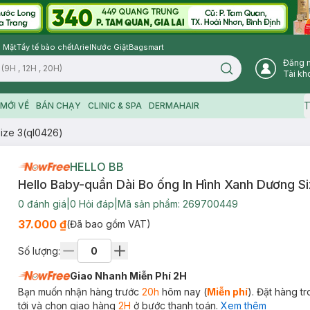
 Mặt
Tẩy tế bào chết
Ariel
Nước Giặt
Bagsmart
Đăng 
Search icon
Tài kh
T
MỚI VỀ
BÁN CHẠY
CLINIC & SPA
DERMAHAIR
ize 3(ql0426)
HELLO BB
Hello Baby-quần Dài Bo ống In Hình Xanh Dương S
0
đánh giá
|
0
Hỏi đáp
|
Mã sản phẩm:
269700449
37.000 ₫
(Đã bao gồm VAT)
Số lượng:
Giao Nhanh Miễn Phí 2H
Bạn muốn nhận hàng trước
20h
hôm nay (
Miễn phí
). Đặt hàng t
tới và chọn giao hàng
2H
ở bước thanh toán.
Xem thêm