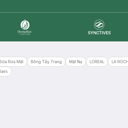
Synctives
Dermahair
Sữa Rửa Mặt
Bông Tẩy Trang
Mặt Nạ
LOREAL
LA ROC
lairs