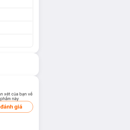
ận xét của bạn về
 phẩm này
 đánh giá