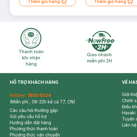
Nước 15ml (SL có hạn)
Thêm giỏ hàng
Thêm giỏ hàng
Thanh toán khi nhận hàng
Giao nhanh miễ
Thanh toán
Giao nhanh
khi nhận
miễn phí 2H
hàng
HỖ TRỢ KHÁCH HÀNG
VỀ HA
Giới th
Hotline:
1800 6324
Chính 
(Miễn phí , 08-22h kể cả T7, CN)
Điều k
Các câu hỏi thường gặp
Hasaki
Gửi yêu cầu hỗ trợ
Tuyển 
Hướng dẫn đặt hàng
Liên hệ
Phương thức thanh toán
Phương thức vận chuyển