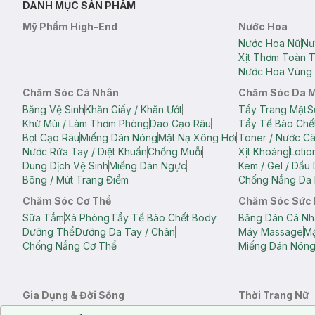
DANH MỤC SẢN PHẨM
Mỹ Phẩm High-End
Nước Hoa
Nước Hoa Nữ
Nư
Xịt Thơm Toàn 
Nước Hoa Vùng 
Chăm Sóc Cá Nhân
Chăm Sóc Da 
Băng Vệ Sinh
Khăn Giấy / Khăn Ướt
Tẩy Trang Mặt
S
Khử Mùi / Làm Thơm Phòng
Dao Cạo Râu
Tẩy Tế Bào Chế
Bọt Cạo Râu
Miếng Dán Nóng
Mặt Nạ Xông Hơi
Toner / Nước C
Nước Rửa Tay / Diệt Khuẩn
Chống Muỗi
Xịt Khoáng
Lotio
Dung Dịch Vệ Sinh
Miếng Dán Ngực
Kem / Gel / Dầu
Bông / Mút Trang Điểm
Chống Nắng Da 
Chăm Sóc Cơ Thể
Chăm Sóc Sức
Sữa Tắm
Xà Phòng
Tẩy Tế Bào Chết Body
Băng Dán Cá Nh
Dưỡng Thể
Dưỡng Da Tay / Chân
Máy Massage
Mặ
Chống Nắng Cơ Thể
Miếng Dán Nón
Gia Dụng & Đời Sống
Thời Trang Nữ
Khăn Tắm
Bông Tắm / Phụ Kiện Tắm
Áo Crop Top N
Notice about cookies usage
Cookie Consent