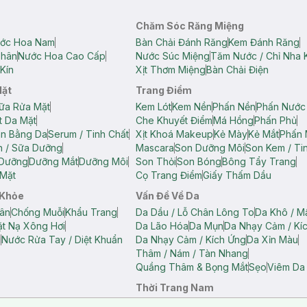
Chăm Sóc Răng Miệng
ớc Hoa Nam
Bàn Chải Đánh Răng
Kem Đánh Răng
Thân
Nước Hoa Cao Cấp
Nước Súc Miệng
Tăm Nước / Chỉ Nha 
Kín
Xịt Thơm Miệng
Bàn Chải Điện
Mặt
Trang Điểm
ữa Rửa Mặt
Kem Lót
Kem Nền
Phấn Nền
Phấn Nước
t Da Mặt
Che Khuyết Điểm
Má Hồng
Phấn Phủ
ân Bằng Da
Serum / Tinh Chất
Xịt Khoá Makeup
Kẻ Mày
Kẻ Mắt
Phấn 
n / Sữa Dưỡng
Mascara
Son Dưỡng Môi
Son Kem / Tin
 Dưỡng
Dưỡng Mắt
Dưỡng Môi
Son Thỏi
Son Bóng
Bông Tẩy Trang
Mặt
Cọ Trang Điểm
Giấy Thấm Dầu
 Khỏe
Vấn Đề Về Da
ân
Chống Muỗi
Khẩu Trang
Da Dầu / Lỗ Chân Lông To
Da Khô / M
t Nạ Xông Hơi
Da Lão Hóa
Da Mụn
Da Nhạy Cảm / Kí
g
Nước Rửa Tay / Diệt Khuẩn
Da Nhạy Cảm / Kích Ứng
Da Xỉn Màu
Thâm / Nám / Tàn Nhang
Quầng Thâm & Bọng Mắt
Sẹo
Viêm Da
Thời Trang Nam
ữ
Áo Hai Dây Nữ
Áo Polo Nữ
Áo Polo Nam
Áo Thun Nam
Áo Tank T