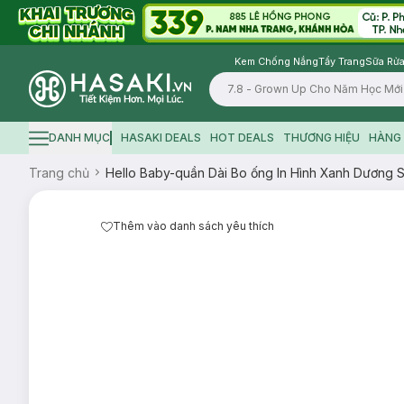
Kem Chống Nắng
Tẩy Trang
Sữa Rửa
Logo
DANH MỤC
HASAKI DEALS
HOT DEALS
THƯƠNG HIỆU
HÀNG 
Hamburger icon
Trang chủ
Hello Baby-quần Dài Bo ống In Hình Xanh Dương S
Thêm vào danh sách yêu thích