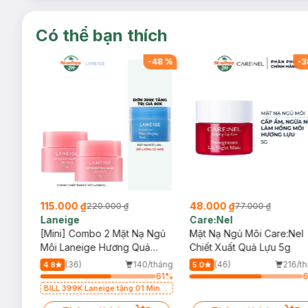
Có thể bạn thích
-
17
%
-
48
%
-
3
115.000 ₫
48.000 ₫
220.000 ₫
77.000 ₫
Laneige
Care:Nel
Dược
[Mini] Combo 2 Mặt Nạ Ngủ
Mặt Nạ Ngủ Môi Care:Nel
50ml
Môi Laneige Hương Quả
Chiết Xuất Quả Lựu 5g
Mọng 3g
/tháng
(36)
140/tháng
(46)
216/t
4.8
5.0
18
%
61
%
BILL 399K Laneige tặng 01 Mini
Mặt Nạ Ngủ Laneige Cung Cấp