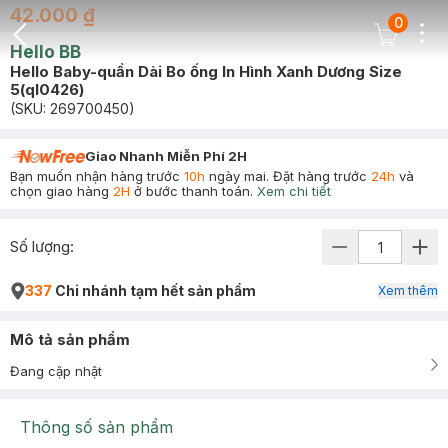
42.000 ₫
0
Dots
Cart Icon
Hello BB
Back Icon
Hello Baby-quần Dài Bo ống In Hình Xanh Dương Size
5(ql0426)
(SKU:
269700450
)
Giao Nhanh Miễn Phí 2H
Bạn muốn nhận hàng trước
10h
ngày mai. Đặt hàng trước
24h
và
chọn giao hàng
2H
ở bước thanh toán.
Xem chi tiết
Số lượng:
337
Chi nhánh tạm hết sản phẩm
Xem thêm
Mô tả sản phẩm
Đang cập nhật
Thông số sản phẩm