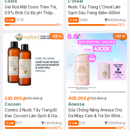
Cosrx
L'Oreal
Gel Rửa Mặt Cosrx Tràm Trà,
Nước Tẩy Trang L'Oreal Làm
0.5% BHA Có Độ pH Thấp
Sạch Sâu Trang Điểm 400ml
150ml
(173)
(298)
868/tháng
5.0
4.8
9
%
75
%
-
59
%
-
42
%
243.000 ₫
406.000 ₫
590.000 ₫
702.000 ₫
Cocoon
Anessa
Combo 2 Nước Tẩy Trang Bí
Sữa Chống Nắng Anessa Cho
Đao Cocoon Làm Sạch & Giảm
Da Nhạy Cảm & Trẻ Em 60ml
Dầu 500ml
(Mới)
(57)
1.6k/tháng
(23)
436/tháng
5.0
5.0
81
%
98
%