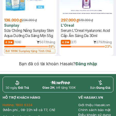
136.000 ₫
297.000 ₫
234.000 ₫
519.000 ₫
Sunplay
L'Oreal
Sữa Chống Nắng Sunplay Skin
Serum L'Oreal Hyaluronic Acid
Aqua Dưỡng Da Sáng Mịn 55g
Cấp Ẩm Sáng Da 30ml
(108)
507/tháng
(27)
279/tháng
4.9
4.9
49
%
23
%
Bill 199K Sunplay tặng Tinh Chất
Chống Nắng 7g trị giá 30K (SL có
hạn)
Bạn đã có tài khoản Hasaki?
Đăng nhập
return
nowfree
price
HỖ TRỢ KHÁCH HÀNG
VỀ HASAKI.VN
Hotline:
1800 6324
Giới thiệu Hasaki.vn
(Miễn phí , 08-22h kể cả T7, CN)
Chính sách bảo mật
Điều khoản sử dụng