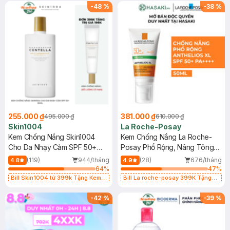
25ml (SL Có Hạn)
-
48
%
-
38
%
255.000 ₫
381.000 ₫
495.000 ₫
610.000 ₫
Skin1004
La Roche-Posay
Kem Chống Nắng Skin1004
Kem Chống Nắng La Roche-
Cho Da Nhạy Cảm SPF 50+
Posay Phổ Rộng, Nâng Tông
50ml
Kiềm Dầu 50ml
(119)
944/tháng
(28)
676/tháng
4.8
4.9
64
%
47
%
Bill Skin1004 từ 399k Tặng Kem
Bill La roche-posay 399K Tặng
Chống Nắng Cho Da Nhạy Cảm
Gel rửa mặt da dầu nhạy cảm 50ml
SPF 50+ 20ml (SL Có Hạn)
(SL có hạn)
-
42
%
-
39
%