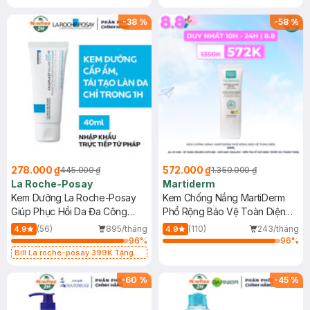
-
38
%
-
58
%
278.000 ₫
572.000 ₫
445.000 ₫
1.350.000 ₫
La Roche-Posay
Martiderm
Kem Dưỡng La Roche-Posay
Kem Chống Nắng MartiDerm
Giúp Phục Hồi Da Đa Công
Phổ Rộng Bảo Vệ Toàn Diện
Dụng 40ml
40ml
(56)
895/tháng
(110)
243/tháng
4.9
4.9
96
%
96
%
Bill La roche-posay 399K Tặng
Gel rửa mặt da dầu nhạy cảm 50ml
(SL có hạn)
-
60
%
-
45
%