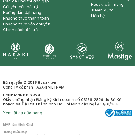
Các câu hỏi thường gặp
Hasaki cẩm nang
Gửi yêu cầu hỗ trợ
Tuyển dụng
Hướng dẫn đặt hàng
Liên hệ
Phương thức thanh toán
Phương thức vận chuyển
Chính sách đổi trả
Synctives
Clinic
Dermahair
Mastige
Bản quyền © 2016 Hasaki.vn
Công Ty cổ phần HASAKI VIETNAM
Hotline:
1800 6324
Giấy chứng nhận Đăng ký Kinh doanh số 0313612829 do Sở Kế
hoạch và Đầu tư Thành phố Hồ Chí Minh cấp ngày 13/01/2016
Xem tất cả cửa hàng
Mỹ Phẩm High-End
Trang Điểm Mặt