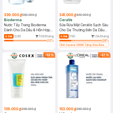
339.000 ₫
341.000 ₫
560.000 ₫
490.000 ₫
Bioderma
CeraVe
Nước Tẩy Trang Bioderma
Sữa Rửa Mặt CeraVe Sạch Sâu
Dành Cho Da Dầu & Hỗn Hợp
Cho Da Thường Đến Da Dầu
500ml
473ml
(228)
706/tháng
(116)
1.5k/tháng
4.9
4.9
22
%
28
%
Bill Cerave 299K Tặng Sữa Rửa
Mặt Cerave 30ml (SL có hạn)
-
53
%
-
47
%
139.000 ₫
153.000 ₫
298.000 ₫
289.000 ₫