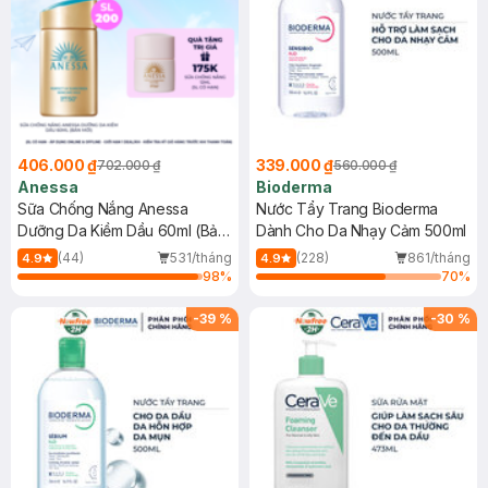
406.000 ₫
339.000 ₫
702.000 ₫
560.000 ₫
Anessa
Bioderma
Sữa Chống Nắng Anessa
Nước Tẩy Trang Bioderma
Dưỡng Da Kiềm Dầu 60ml (Bản
Dành Cho Da Nhạy Cảm 500ml
Mới)
(44)
531/tháng
(228)
861/tháng
4.9
4.9
98
%
70
%
-
39
%
-
30
%