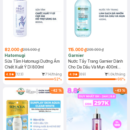
82.000 ₫
115.000 ₫
205.000 ₫
209.000 ₫
Hatomugi
Garnier
Sữa Tắm Hatomugi Dưỡng Ẩm
Nước Tẩy Trang Garnier Dành
Chiết Xuất Ý Dĩ 800ml
Cho Da Dầu Và Mụn 400ml
(Mới)
(123)
714/tháng
(69)
1.0k/tháng
4.9
4.9
52
%
96
%
-
42
%
-
43
%