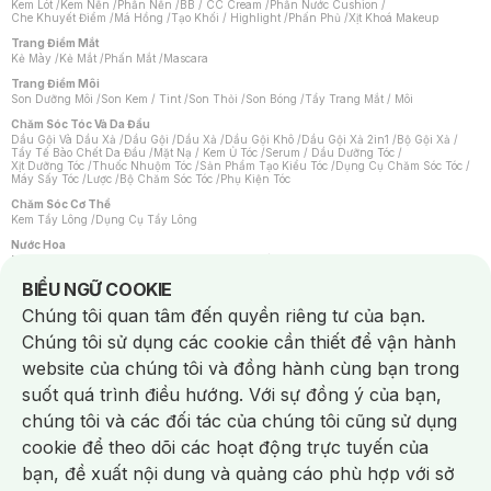
Kem Lót
/
Kem Nền
/
Phấn Nền
/
BB / CC Cream
/
Phấn Nước Cushion
/
Che Khuyết Điểm
/
Má Hồng
/
Tạo Khối / Highlight
/
Phấn Phủ
/
Xịt Khoá Makeup
Trang Điểm Mắt
Kẻ Mày
/
Kẻ Mắt
/
Phấn Mắt
/
Mascara
Trang Điểm Môi
Son Dưỡng Môi
/
Son Kem / Tint
/
Son Thỏi
/
Son Bóng
/
Tẩy Trang Mắt / Môi
Chăm Sóc Tóc Và Da Đầu
Dầu Gội Và Dầu Xả
/
Dầu Gội
/
Dầu Xả
/
Dầu Gội Khô
/
Dầu Gội Xả 2in1
/
Bộ Gội Xả
/
Tẩy Tế Bào Chết Da Đầu
/
Mặt Nạ / Kem Ủ Tóc
/
Serum / Dầu Dưỡng Tóc
/
Xịt Dưỡng Tóc
/
Thuốc Nhuộm Tóc
/
Sản Phẩm Tạo Kiểu Tóc
/
Dụng Cụ Chăm Sóc Tóc
/
Máy Sấy Tóc
/
Lược
/
Bộ Chăm Sóc Tóc
/
Phụ Kiện Tóc
Chăm Sóc Cơ Thể
Kem Tẩy Lông
/
Dụng Cụ Tẩy Lông
Nước Hoa
Nước Hoa Nữ
/
Nước Hoa Nam
/
Nước Hoa Cao Cấp
/
Xịt Thơm Toàn Thân
/
Nước Hoa Vùng Kín
Notice about cookies usage
BIỂU NGỮ COOKIE
Chăm Sóc Cá Nhân
Chúng tôi quan tâm đến quyền riêng tư của bạn.
Chống Muỗi
/
Khẩu Trang
/
Máy Massage
/
Mặt Nạ Xông Hơi
/
Nước Rửa Tay
/
Sản Phẩm Chăm Sóc Khác
/
Bàn Chải Đánh Răng
/
Bàn Chải Điện
/
Chúng tôi sử dụng các cookie cần thiết để vận hành
Hỗ Trợ Trắng Răng
/
Kem Đánh Răng
/
Máy Tăm Nước
/
Nước Súc Miệng
/
Tăm / Chỉ Nha Khoa
/
Xịt Thơm Miệng
/
Dung Dịch Vệ Sinh
/
Dưỡng Vùng Kín
/
website của chúng tôi và đồng hành cùng bạn trong
Khăn Ướt Vệ Sinh Vùng Kín
/
Băng Vệ Sinh
/
Tampon
/
Bọt Cạo Râu
/
Dao Cạo Râu
/
Máy Cạo Râu
suốt quá trình điều hướng. Với sự đồng ý của bạn,
Vấn Đề Về Da
chúng tôi và các đối tác của chúng tôi cũng sử dụng
Da Dầu / Lỗ Chân Lông To
/
Da Khô / Mất Nước
/
Da Lão Hóa
/
Da Mụn
/
Da Nhạy Cảm / Kích Ứng
/
Da Xỉn Màu
/
Thâm / Nám / Tàn Nhang
/
cookie để theo dõi các hoạt động trực tuyến của
Quầng Thâm & Bọng Mắt
/
Sẹo
/
Viêm Da Cơ Địa
bạn, đề xuất nội dung và quảng cáo phù hợp với sở
Dụng Cụ / Phụ Kiện Chăm Sóc Da
Chat i
Bông Tẩy Trang
/
Khăn Lau Mặt Khô
/
Dụng Cụ / Máy Rửa Mặt
/
Máy Chăm Sóc Da
/