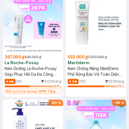
267.000 ₫
553.000 ₫
445.000 ₫
1.350.000 ₫
La Roche-Posay
Martiderm
Kem Dưỡng La Roche-Posay
Kem Chống Nắng MartiDerm
Giúp Phục Hồi Da Đa Công
Phổ Rộng Bảo Vệ Toàn Diện
Dụng 40ml
40ml
(56)
932/tháng
(110)
251/tháng
4.9
4.9
51
%
75
%
Bill La roche-posay 399K Tặng
Gel rửa mặt da dầu nhạy cảm 50ml
(SL có hạn)
-
60
%
-
49
%