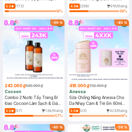
150ml
(173)
(298)
916/tháng
5.0
4.8
8
%
38
%
-
59
%
-
40
%
243.000 ₫
418.000 ₫
590.000 ₫
702.000 ₫
Cocoon
Anessa
Combo 2 Nước Tẩy Trang Bí
Sữa Chống Nắng Anessa Cho
Đao Cocoon Làm Sạch & Giảm
Da Nhạy Cảm & Trẻ Em 60ml
Dầu 500ml
(Mới)
(57)
1.6k/tháng
(23)
423/tháng
5.0
5.0
57
%
6
%
-
40
%
-
59
%