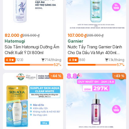
82.000 ₫
107.000 ₫
205.000 ₫
209.000 ₫
Hatomugi
Garnier
Sữa Tắm Hatomugi Dưỡng Ẩm
Nước Tẩy Trang Garnier Dành
Chiết Xuất Ý Dĩ 800ml
Cho Da Dầu Và Mụn 400ml
(Mới)
(123)
714/tháng
(69)
1.1k/tháng
4.9
4.9
52
%
57
%
-
44
%
-
43
%