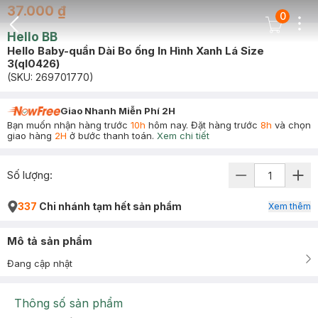
37.000 ₫
0
Dots
Cart Icon
Hello BB
Back Icon
Hello Baby-quần Dài Bo ống In Hình Xanh Lá Size
3(ql0426)
(SKU:
269701770
)
Giao Nhanh Miễn Phí 2H
Bạn muốn nhận hàng trước
10h
hôm nay. Đặt hàng trước
8h
và chọn
giao hàng
2H
ở bước thanh toán.
Xem chi tiết
Số lượng:
337
Chi nhánh tạm hết sản phẩm
Xem thêm
Mô tả sản phẩm
Đang cập nhật
Thông số sản phẩm