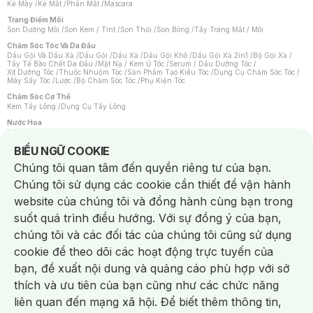
Kẻ Mày
/
Kẻ Mắt
/
Phấn Mắt
/
Mascara
Trang Điểm Môi
Son Dưỡng Môi
/
Son Kem / Tint
/
Son Thỏi
/
Son Bóng
/
Tẩy Trang Mắt / Môi
Chăm Sóc Tóc Và Da Đầu
Dầu Gội Và Dầu Xả
/
Dầu Gội
/
Dầu Xả
/
Dầu Gội Khô
/
Dầu Gội Xả 2in1
/
Bộ Gội Xả
/
Tẩy Tế Bào Chết Da Đầu
/
Mặt Nạ / Kem Ủ Tóc
/
Serum / Dầu Dưỡng Tóc
/
Xịt Dưỡng Tóc
/
Thuốc Nhuộm Tóc
/
Sản Phẩm Tạo Kiểu Tóc
/
Dụng Cụ Chăm Sóc Tóc
/
Máy Sấy Tóc
/
Lược
/
Bộ Chăm Sóc Tóc
/
Phụ Kiện Tóc
Chăm Sóc Cơ Thể
Kem Tẩy Lông
/
Dụng Cụ Tẩy Lông
Nước Hoa
Nước Hoa Nữ
/
Nước Hoa Nam
/
Nước Hoa Cao Cấp
/
Xịt Thơm Toàn Thân
/
Nước Hoa Vùng Kín
Notice about cookies usage
BIỂU NGỮ COOKIE
Chăm Sóc Cá Nhân
Chúng tôi quan tâm đến quyền riêng tư của bạn.
Chống Muỗi
/
Khẩu Trang
/
Máy Massage
/
Mặt Nạ Xông Hơi
/
Nước Rửa Tay
/
Sản Phẩm Chăm Sóc Khác
/
Bàn Chải Đánh Răng
/
Bàn Chải Điện
/
Chúng tôi sử dụng các cookie cần thiết để vận hành
Hỗ Trợ Trắng Răng
/
Kem Đánh Răng
/
Máy Tăm Nước
/
Nước Súc Miệng
/
Tăm / Chỉ Nha Khoa
/
Xịt Thơm Miệng
/
Dung Dịch Vệ Sinh
/
Dưỡng Vùng Kín
/
website của chúng tôi và đồng hành cùng bạn trong
Khăn Ướt Vệ Sinh Vùng Kín
/
Băng Vệ Sinh
/
Tampon
/
Bọt Cạo Râu
/
Dao Cạo Râu
/
Máy Cạo Râu
suốt quá trình điều hướng. Với sự đồng ý của bạn,
Vấn Đề Về Da
chúng tôi và các đối tác của chúng tôi cũng sử dụng
Da Dầu / Lỗ Chân Lông To
/
Da Khô / Mất Nước
/
Da Lão Hóa
/
Da Mụn
/
Da Nhạy Cảm / Kích Ứng
/
Da Xỉn Màu
/
Thâm / Nám / Tàn Nhang
/
cookie để theo dõi các hoạt động trực tuyến của
Quầng Thâm & Bọng Mắt
/
Sẹo
/
Viêm Da Cơ Địa
bạn, đề xuất nội dung và quảng cáo phù hợp với sở
Dụng Cụ / Phụ Kiện Chăm Sóc Da
Chat i
Bông Tẩy Trang
/
Khăn Lau Mặt Khô
/
Dụng Cụ / Máy Rửa Mặt
/
Máy Chăm Sóc Da
/
thích và ưu tiên của bạn cũng như các chức năng
Dụng Cụ Chăm Sóc Khác
liên quan đến mạng xã hội. Để biết thêm thông tin,