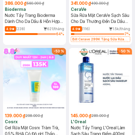
386.000 ₫
341.000 ₫
560.000 ₫
490.000 ₫
Bioderma
CeraVe
Nước Tẩy Trang Bioderma
Sữa Rửa Mặt CeraVe Sạch Sâu
Dành Cho Da Dầu & Hỗn Hợp
Cho Da Thường Đến Da Dầu
500ml
473ml
(228)
621/tháng
(116)
1.5k/tháng
4.9
4.9
64
%
7
%
Bill Cerave 299K Tặng Sữa Rửa
Mặt Cerave 30ml (SL có hạn)
-
53
%
-
50
%
139.000 ₫
145.000 ₫
298.000 ₫
289.000 ₫
Cosrx
L'Oreal
Gel Rửa Mặt Cosrx Tràm Trà,
Nước Tẩy Trang L'Oreal Làm
0.5% BHA Có Độ pH Thấp
Sạch Sâu Trang Điểm 400ml