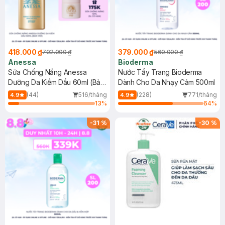
418.000 ₫
379.000 ₫
702.000 ₫
560.000 ₫
Anessa
Bioderma
Sữa Chống Nắng Anessa
Nước Tẩy Trang Bioderma
Dưỡng Da Kiềm Dầu 60ml (Bản
Dành Cho Da Nhạy Cảm 500ml
Mới)
(44)
516/tháng
(228)
771/tháng
4.9
4.9
13
%
64
%
-
31
%
-
30
%