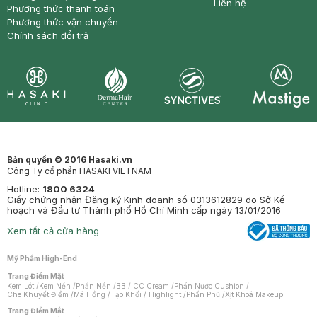
Liên hệ
Phương thức thanh toán
Phương thức vận chuyển
Chính sách đổi trả
Synctives
Clinic
Dermahair
Mastige
Bản quyền © 2016 Hasaki.vn
Công Ty cổ phần HASAKI VIETNAM
Hotline:
1800 6324
Giấy chứng nhận Đăng ký Kinh doanh số 0313612829 do Sở Kế
hoạch và Đầu tư Thành phố Hồ Chí Minh cấp ngày 13/01/2016
Xem tất cả cửa hàng
Mỹ Phẩm High-End
Trang Điểm Mặt
Kem Lót
/
Kem Nền
/
Phấn Nền
/
BB / CC Cream
/
Phấn Nước Cushion
/
Che Khuyết Điểm
/
Má Hồng
/
Tạo Khối / Highlight
/
Phấn Phủ
/
Xịt Khoá Makeup
Trang Điểm Mắt