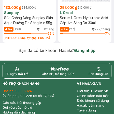
130.000 ₫
297.000 ₫
234.000 ₫
519.000 ₫
Sunplay
L'Oreal
Sữa Chống Nắng Sunplay Skin
Serum L'Oreal Hyaluronic Acid
Aqua Dưỡng Da Sáng Mịn 55g
Cấp Ẩm Sáng Da 30ml
(108)
531/tháng
(27)
279/tháng
4.9
4.9
62
%
7
%
Bill 199K Sunplay tặng Tinh Chất
Chống Nắng 7g trị giá 30K (SL có
hạn)
Bạn đã có tài khoản Hasaki?
Đăng nhập
return
nowfree
price
HỖ TRỢ KHÁCH HÀNG
VỀ HASAKI.VN
Hotline:
1800 6324
Giới thiệu Hasaki.vn
(Miễn phí , 08-22h kể cả T7, CN)
Chính sách bảo mật
Điều khoản sử dụng
Các câu hỏi thường gặp
Hasaki cẩm nang
Gửi yêu cầu hỗ trợ
Tuyển dụng
Hướng dẫn đặt hàng