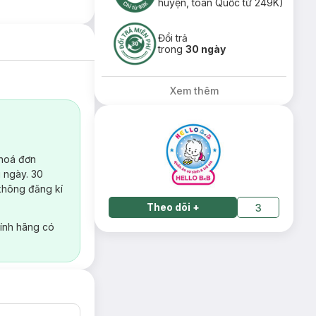
huyện, toàn Quốc từ 249K)
Đổi trả
trong
30 ngày
Xem thêm
 hoá đơn
 ngày. 30
không đăng kí
Theo dõi
+
3
ính hãng có