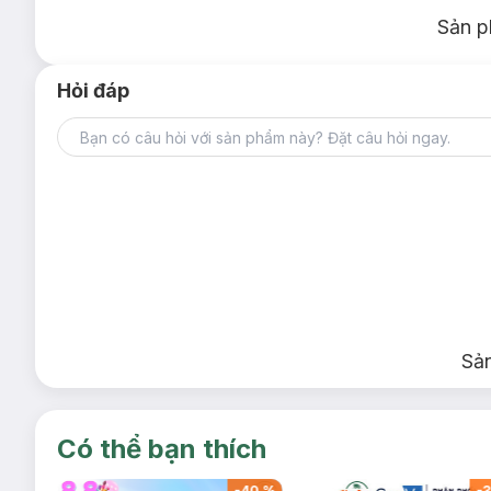
Sản p
Hỏi đáp
Sả
Có thể bạn thích
-
39
%
-
40
%
-
3