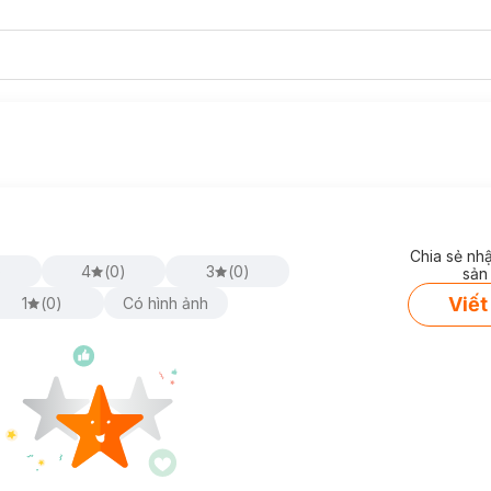
Chia sẻ nh
)
4
(
0
)
3
(
0
)
sản
Viết
1
(
0
)
Có hình ảnh