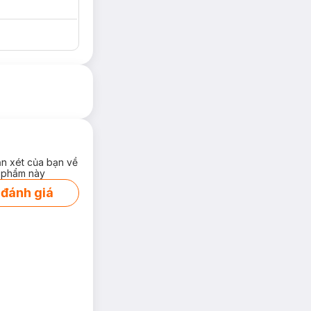
ận xét của bạn về
 phẩm này
 đánh giá