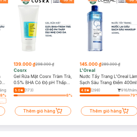
139.000 ₫
145.000 ₫
298.000 ₫
289.000 ₫
Cosrx
L'Oreal
h
Gel Rửa Mặt Cosrx Tràm Trà,
Nước Tẩy Trang L'Oreal Là
Da
0.5% BHA Có Độ pH Thấp
Sạch Sâu Trang Điểm 400ml
150ml
háng
(173)
(298)
916/thán
5.0
4.8
78
%
8
%
79
a
Thêm giỏ hàng
Thêm giỏ hàng