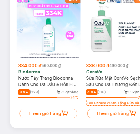
334.000 ₫
338.000 ₫
560.000 ₫
490.000 ₫
Bioderma
CeraVe
rma
Nước Tẩy Trang Bioderma
Sữa Rửa Mặt CeraVe Sạc
m
Dành Cho Da Dầu & Hỗn Hợp
Sâu Cho Da Thường Đến 
500ml
Dầu 473ml
/tháng
(228)
717/tháng
(116)
1.5k/t
4.9
4.9
6
%
74
%
Bill Cerave 299K Tặng Sữa Rử
Mặt Cerave 30ml (SL có hạn)
Thêm giỏ hàng
Thêm giỏ hàng