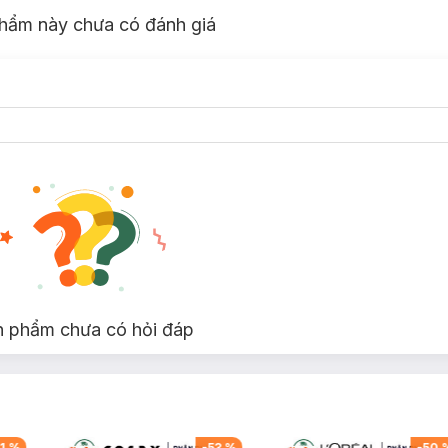
hẩm này chưa có đánh giá
n phẩm chưa có hỏi đáp
1
%
-
53
%
-
50