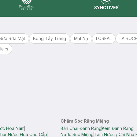
Synctives
Dermahair
Sữa Rửa Mặt
Bông Tẩy Trang
Mặt Nạ
LOREAL
LA ROC
lairs
Chăm Sóc Răng Miệng
ớc Hoa Nam
Bàn Chải Đánh Răng
Kem Đánh Răng
Thân
Nước Hoa Cao Cấp
Nước Súc Miệng
Tăm Nước / Chỉ Nha 