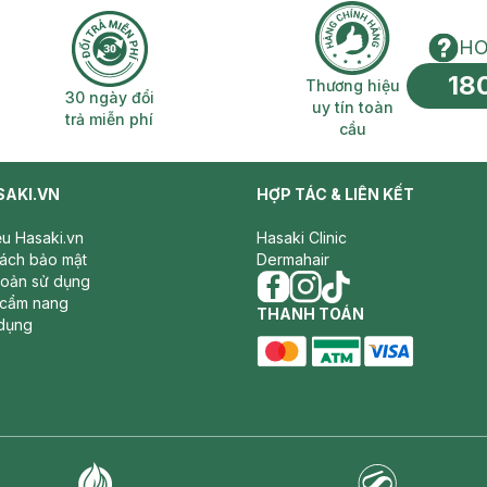
HO
18
n phí 2H
30 ngày đổi trả miễn phí
Thương hiệu uy 
Thương hiệu
30 ngày đổi
uy tín toàn
trả miễn phí
cầu
SAKI.VN
HỢP TÁC & LIÊN KẾT
iệu Hasaki.vn
Hasaki Clinic
sách bảo mật
Dermahair
hoản sử dụng
 cẩm nang
facebook
THANH TOÁN
instagram
tiktok
dụng
master card
ATM card
visa card