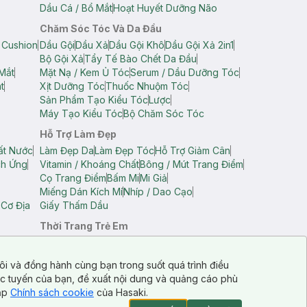
Dầu Cá / Bổ Mắt
Hoạt Huyết Dưỡng Não
Chăm Sóc Tóc Và Da Đầu
 Cushion
Dầu Gội
Dầu Xả
Dầu Gội Khô
Dầu Gội Xả 2in1
Bộ Gội Xả
Tẩy Tế Bào Chết Da Đầu
Mắt
Mặt Nạ / Kem Ủ Tóc
Serum / Dầu Dưỡng Tóc
t
Xịt Dưỡng Tóc
Thuốc Nhuộm Tóc
Sản Phẩm Tạo Kiểu Tóc
Lược
Máy Tạo Kiểu Tóc
Bộ Chăm Sóc Tóc
Hỗ Trợ Làm Đẹp
ất Nước
Làm Đẹp Da
Làm Đẹp Tóc
Hỗ Trợ Giảm Cân
ch Ứng
Vitamin / Khoáng Chất
Bông / Mút Trang Điểm
Cọ Trang Điểm
Bấm Mi
Mi Giả
Miếng Dán Kích Mí
Nhíp / Dao Cạo
 Cơ Địa
Giấy Thấm Dầu
Thời Trang Trẻ Em
op Nam
Áo Dây Trẻ Em
Áo Thun Trẻ Em
Áo Sát Nách Trẻ Em
Quần Short Trẻ Em
ôi và đồng hành cùng bạn trong suốt quá trình điều
ực tuyến của bạn, đề xuất nội dung và quảng cáo phù
cập
Chính sách cookie
của Hasaki.