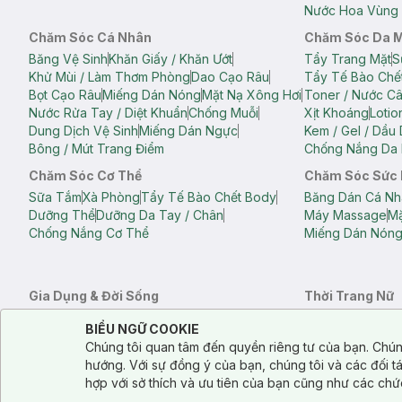
Nước Hoa Vùng 
Chăm Sóc Cá Nhân
Chăm Sóc Da 
Băng Vệ Sinh
Khăn Giấy / Khăn Ướt
Tẩy Trang Mặt
S
Khử Mùi / Làm Thơm Phòng
Dao Cạo Râu
Tẩy Tế Bào Chế
Bọt Cạo Râu
Miếng Dán Nóng
Mặt Nạ Xông Hơi
Toner / Nước C
Nước Rửa Tay / Diệt Khuẩn
Chống Muỗi
Xịt Khoáng
Lotio
Dung Dịch Vệ Sinh
Miếng Dán Ngực
Kem / Gel / Dầu
Bông / Mút Trang Điểm
Chống Nắng Da 
Chăm Sóc Cơ Thể
Chăm Sóc Sức
Sữa Tắm
Xà Phòng
Tẩy Tế Bào Chết Body
Băng Dán Cá Nh
Dưỡng Thể
Dưỡng Da Tay / Chân
Máy Massage
Mặ
Chống Nắng Cơ Thể
Miếng Dán Nón
Gia Dụng & Đời Sống
Thời Trang Nữ
Khăn Tắm
Bông Tắm / Phụ Kiện Tắm
Áo Crop Top N
Notice about cookies usage
Cookie Consent
BIỂU NGỮ COOKIE
Phụ Kiện Điện Thoại
Quạt Cầm Tay / Quạt Mini
Áo Thun Nữ
Áo 
Chúng tôi quan tâm đến quyền riêng tư của bạn. Chún
Khử Mùi / Làm Thơm Phòng
Nước Giặt
Nước Xả
Quần Lót Nữ
Quầ
hướng. Với sự đồng ý của bạn, chúng tôi và các đối 
Balo
Túi Xách
hợp với sở thích và ưu tiên của bạn cũng như các chứ
Balo Laptop
Balo Du Lịch
Túi Tote
Túi Đe