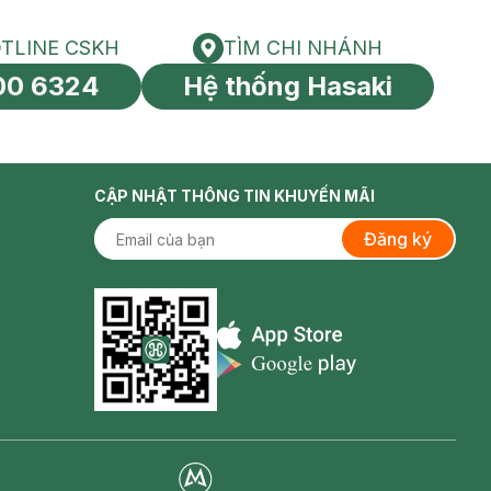
TLINE CSKH
TÌM CHI NHÁNH
HOTLINE CSKH
Tìm chi nhánh
00 6324
Hệ thống Hasaki
tín toàn cầu
CẬP NHẬT THÔNG TIN KHUYẾN MÃI
Đăng ký
Appstore icon
Goolge Play icon