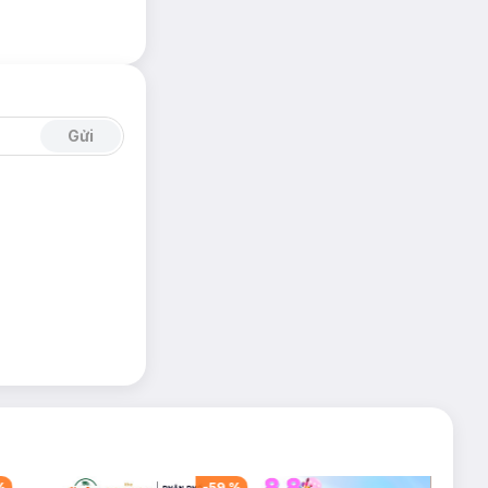
Gửi
%
-
59
%
-
42
%