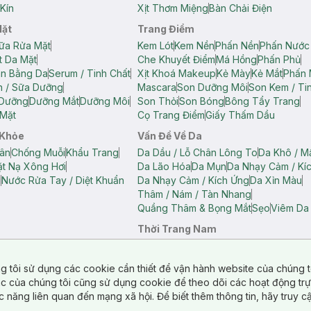
Kín
Xịt Thơm Miệng
Bàn Chải Điện
Mặt
Trang Điểm
ữa Rửa Mặt
Kem Lót
Kem Nền
Phấn Nền
Phấn Nước
t Da Mặt
Che Khuyết Điểm
Má Hồng
Phấn Phủ
ân Bằng Da
Serum / Tinh Chất
Xịt Khoá Makeup
Kẻ Mày
Kẻ Mắt
Phấn 
n / Sữa Dưỡng
Mascara
Son Dưỡng Môi
Son Kem / Tin
 Dưỡng
Dưỡng Mắt
Dưỡng Môi
Son Thỏi
Son Bóng
Bông Tẩy Trang
Mặt
Cọ Trang Điểm
Giấy Thấm Dầu
 Khỏe
Vấn Đề Về Da
ân
Chống Muỗi
Khẩu Trang
Da Dầu / Lỗ Chân Lông To
Da Khô / M
t Nạ Xông Hơi
Da Lão Hóa
Da Mụn
Da Nhạy Cảm / Kí
g
Nước Rửa Tay / Diệt Khuẩn
Da Nhạy Cảm / Kích Ứng
Da Xỉn Màu
Thâm / Nám / Tàn Nhang
Quầng Thâm & Bọng Mắt
Sẹo
Viêm Da
Thời Trang Nam
ữ
Áo Hai Dây Nữ
Áo Polo Nữ
Áo Polo Nam
Áo Thun Nam
Áo Tank T
Tank Top Nữ
Quần Dài Nữ
Quần Lót Nam
Quần Short Nam
g tôi sử dụng các cookie cần thiết để vận hành website của chúng t
n Short Nữ
tác của chúng tôi cũng sử dụng cookie để theo dõi các hoạt động tr
c năng liên quan đến mạng xã hội. Để biết thêm thông tin, hãy truy 
o Chéo
Túi Du Lịch