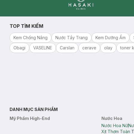
Clinic
TOP TÌM KIẾM
Kem Chống Nắng
Nước Tẩy Trang
Kem Dưỡng Ẩm
Obagi
VASELINE
Carslan
cerave
olay
toner k
DANH MỤC SẢN PHẨM
Mỹ Phẩm High-End
Nước Hoa
Nước Hoa Nữ
Nư
Xịt Thơm Toàn 