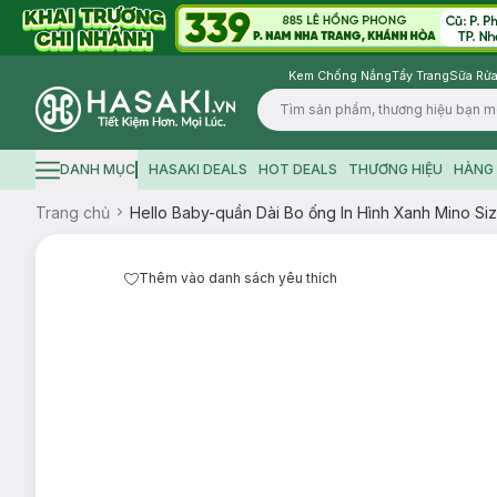
Kem Chống Nắng
Tẩy Trang
Sữa Rửa
Logo
DANH MỤC
HASAKI DEALS
HOT DEALS
THƯƠNG HIỆU
HÀNG 
Hamburger icon
Trang chủ
Hello Baby-quần Dài Bo ống In Hình Xanh Mino Si
Thêm vào danh sách yêu thích