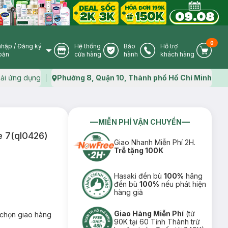
0
nhập
/
Đăng ký
Hệ thống
Bảo
Hỗ trợ
User Icon
Store Icon
Warranty Icon
Phone Icon
Cart I
oản
cửa hàng
hành
khách hàng
ải ứng dụng
Phường 8, Quận 10, Thành phố Hồ Chí Minh
Map icon
MIỄN PHÍ VẬN CHUYỂN
e 7(ql0426)
Giao Nhanh Miễn Phí 2H.
Trễ tặng 100K
Hasaki đền bù
100%
hãng
đền bù
100%
nếu phát hiện
hàng giả
Giao Hàng Miễn Phí
(từ
chọn giao hàng
90K tại 60 Tỉnh Thành trừ