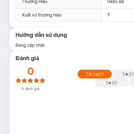
Thương Hiệu
Hello BB
Xuất xứ thương hiệu
Ý
Hướng dẫn sử dụng
Đang cập nhật
Đánh giá
0
Tất cả
(
0
)
5
(
0
2
(
0
)
0
đánh giá