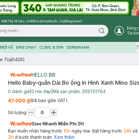
 Mặt
Tẩy tế bào chết
Bioderma
Nước Giặt
Bagsmart
Đăng 
Search icon
Tài kh
T
MỚI VỀ
BÁN CHẠY
CLINIC & SPA
DERMAHAIR
ze 7(ql0426)
HELLO BB
Hello Baby-quần Dài Bo ống In Hình Xanh Mino Siz
0
đánh giá
|
0
Hỏi đáp
|
Mã sản phẩm:
269701764
47.000 ₫
(Đã bao gồm VAT)
Số lượng:
Giao Nhanh Miễn Phí 2H
Bạn muốn nhận hàng trước
10h
ngày mai. Đặt hàng trước
24h
và 
2H
ở bước thanh toán.
Xem thêm