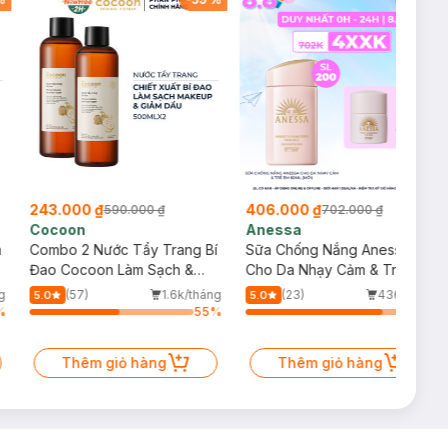
243.000 ₫
406.000 ₫
590.000 ₫
702.000 ₫
Cocoon
Anessa
m
Combo 2 Nước Tẩy Trang Bí
Sữa Chống Nắng Anessa
Đao Cocoon Làm Sạch &
Cho Da Nhạy Cảm & Trẻ Em
Giảm Dầu 500ml
60ml (Mới)
g
(57)
1.6k/tháng
(23)
436/tháng
5.0
5.0
%
55
%
83
%
Thêm giỏ hàng
Thêm giỏ hàng