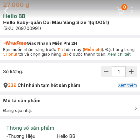
27.000 ₫
0
Dots
Cart Icon
Hello BB
Back Icon
Hello Baby-quần Dài Màu Vàng Size 1(ql0051)
(SKU:
269700991
)
Giao Nhanh Miễn Phí 2H
Bạn muốn nhận hàng trước
11h
hôm nay (
Miễn phí
). Đặt hàng trong
51 phút
tới và chọn giao hàng
2H
ở bước thanh toán.
Xem chi tiết
Số lượng:
339
Chi nhánh tạm hết sản phẩm
Xem thêm
Mô tả sản phẩm
Đang cập nhật
Thông số sản phẩm
Thương Hiệu
Hello BB