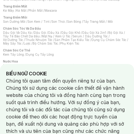
Trang Điểm Mắt
Kẻ Mày
/
Kẻ Mắt
/
Phấn Mắt
/
Mascara
Trang Điểm Môi
Son Dưỡng Môi
/
Son Kem / Tint
/
Son Thỏi
/
Son Bóng
/
Tẩy Trang Mắt / Môi
Chăm Sóc Tóc Và Da Đầu
Dầu Gội Và Dầu Xả
/
Dầu Gội
/
Dầu Xả
/
Dầu Gội Khô
/
Dầu Gội Xả 2in1
/
Bộ Gội Xả
/
Tẩy Tế Bào Chết Da Đầu
/
Mặt Nạ / Kem Ủ Tóc
/
Serum / Dầu Dưỡng Tóc
/
Xịt Dưỡng Tóc
/
Thuốc Nhuộm Tóc
/
Sản Phẩm Tạo Kiểu Tóc
/
Dụng Cụ Chăm Sóc Tóc
/
Máy Sấy Tóc
/
Lược
/
Bộ Chăm Sóc Tóc
/
Phụ Kiện Tóc
Chăm Sóc Cơ Thể
Kem Tẩy Lông
/
Dụng Cụ Tẩy Lông
Nước Hoa
Nước Hoa Nữ
/
Nước Hoa Nam
/
Nước Hoa Cao Cấp
/
Xịt Thơm Toàn Thân
/
Nước Hoa Vùng Kín
Notice about cookies usage
BIỂU NGỮ COOKIE
Chăm Sóc Cá Nhân
Chúng tôi quan tâm đến quyền riêng tư của bạn.
Chống Muỗi
/
Khẩu Trang
/
Máy Massage
/
Mặt Nạ Xông Hơi
/
Nước Rửa Tay
/
Sản Phẩm Chăm Sóc Khác
/
Bàn Chải Đánh Răng
/
Bàn Chải Điện
/
Chúng tôi sử dụng các cookie cần thiết để vận hành
Hỗ Trợ Trắng Răng
/
Kem Đánh Răng
/
Máy Tăm Nước
/
Nước Súc Miệng
/
Tăm / Chỉ Nha Khoa
/
Xịt Thơm Miệng
/
Dung Dịch Vệ Sinh
/
Dưỡng Vùng Kín
/
website của chúng tôi và đồng hành cùng bạn trong
Khăn Ướt Vệ Sinh Vùng Kín
/
Băng Vệ Sinh
/
Tampon
/
Bọt Cạo Râu
/
Dao Cạo Râu
/
Máy Cạo Râu
suốt quá trình điều hướng. Với sự đồng ý của bạn,
Vấn Đề Về Da
chúng tôi và các đối tác của chúng tôi cũng sử dụng
Da Dầu / Lỗ Chân Lông To
/
Da Khô / Mất Nước
/
Da Lão Hóa
/
Da Mụn
/
Da Nhạy Cảm / Kích Ứng
/
Da Xỉn Màu
/
Thâm / Nám / Tàn Nhang
/
cookie để theo dõi các hoạt động trực tuyến của
Quầng Thâm & Bọng Mắt
/
Sẹo
/
Viêm Da Cơ Địa
bạn, đề xuất nội dung và quảng cáo phù hợp với sở
Dụng Cụ / Phụ Kiện Chăm Sóc Da
Chat i
Bông Tẩy Trang
/
Khăn Lau Mặt Khô
/
Dụng Cụ / Máy Rửa Mặt
/
Máy Chăm Sóc Da
/
thích và ưu tiên của bạn cũng như các chức năng
Dụng Cụ Chăm Sóc Khác