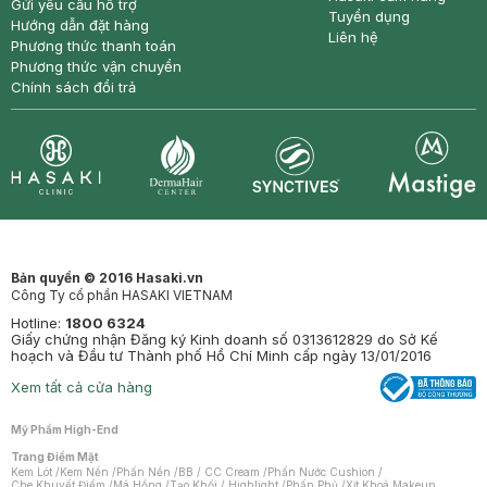
Gửi yêu cầu hỗ trợ
Tuyển dụng
Hướng dẫn đặt hàng
Liên hệ
Phương thức thanh toán
Phương thức vận chuyển
Chính sách đổi trả
Synctives
Clinic
Dermahair
Mastige
Bản quyền © 2016 Hasaki.vn
Công Ty cổ phần HASAKI VIETNAM
Hotline:
1800 6324
Giấy chứng nhận Đăng ký Kinh doanh số 0313612829 do Sở Kế
hoạch và Đầu tư Thành phố Hồ Chí Minh cấp ngày 13/01/2016
Xem tất cả cửa hàng
Mỹ Phẩm High-End
Trang Điểm Mặt
Kem Lót
/
Kem Nền
/
Phấn Nền
/
BB / CC Cream
/
Phấn Nước Cushion
/
Che Khuyết Điểm
/
Má Hồng
/
Tạo Khối / Highlight
/
Phấn Phủ
/
Xịt Khoá Makeup