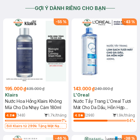
GỢI Ý DÀNH RIÊNG CHO BẠN
-
55
%
-
43
%
195.000 ₫
143.000 ₫
435.000 ₫
249.000 ₫
Klairs
L'Oreal
Nước Hoa Hồng Klairs Không
Nước Tẩy Trang L'Oreal Tươi
Mùi Cho Da Nhạy Cảm 180ml
Mát Cho Da Dầu, Hỗn Hợp
400ml
(148)
1.7k/tháng
(298)
1.9k/tháng
4.8
4.8
1
%
64
%
Bill Klairs từ 299k Tặng Mặt Nạ
Làm Dịu Da & Kiểm Soát Dầu Nhờn
25ml (SL Có Hạn)
-
46
%
-
38
%