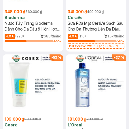
348.000 ₫
341.000 ₫
560.000 ₫
490.000 ₫
Bioderma
CeraVe
Nước Tẩy Trang Bioderma
Sữa Rửa Mặt CeraVe Sạch Sâu
Dành Cho Da Dầu & Hỗn Hợp
Cho Da Thường Đến Da Dầu
500ml
473ml
(228)
688/tháng
(116)
1.5k/tháng
4.9
4.9
45
%
56
%
Bill Cerave 299K Tặng Sữa Rửa
Mặt Cerave 30ml (SL có hạn)
-
53
%
-
37
%
139.000 ₫
181.000 ₫
298.000 ₫
289.000 ₫
Cosrx
L'Oreal