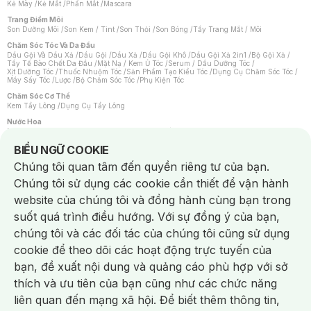
Kẻ Mày
/
Kẻ Mắt
/
Phấn Mắt
/
Mascara
Trang Điểm Môi
Son Dưỡng Môi
/
Son Kem / Tint
/
Son Thỏi
/
Son Bóng
/
Tẩy Trang Mắt / Môi
Chăm Sóc Tóc Và Da Đầu
Dầu Gội Và Dầu Xả
/
Dầu Gội
/
Dầu Xả
/
Dầu Gội Khô
/
Dầu Gội Xả 2in1
/
Bộ Gội Xả
/
Tẩy Tế Bào Chết Da Đầu
/
Mặt Nạ / Kem Ủ Tóc
/
Serum / Dầu Dưỡng Tóc
/
Xịt Dưỡng Tóc
/
Thuốc Nhuộm Tóc
/
Sản Phẩm Tạo Kiểu Tóc
/
Dụng Cụ Chăm Sóc Tóc
/
Máy Sấy Tóc
/
Lược
/
Bộ Chăm Sóc Tóc
/
Phụ Kiện Tóc
Chăm Sóc Cơ Thể
Kem Tẩy Lông
/
Dụng Cụ Tẩy Lông
Nước Hoa
Nước Hoa Nữ
/
Nước Hoa Nam
/
Nước Hoa Cao Cấp
/
Xịt Thơm Toàn Thân
/
Nước Hoa Vùng Kín
Notice about cookies usage
BIỂU NGỮ COOKIE
Chăm Sóc Cá Nhân
Chúng tôi quan tâm đến quyền riêng tư của bạn.
Chống Muỗi
/
Khẩu Trang
/
Máy Massage
/
Mặt Nạ Xông Hơi
/
Nước Rửa Tay
/
Sản Phẩm Chăm Sóc Khác
/
Bàn Chải Đánh Răng
/
Bàn Chải Điện
/
Chúng tôi sử dụng các cookie cần thiết để vận hành
Hỗ Trợ Trắng Răng
/
Kem Đánh Răng
/
Máy Tăm Nước
/
Nước Súc Miệng
/
Tăm / Chỉ Nha Khoa
/
Xịt Thơm Miệng
/
Dung Dịch Vệ Sinh
/
Dưỡng Vùng Kín
/
website của chúng tôi và đồng hành cùng bạn trong
Khăn Ướt Vệ Sinh Vùng Kín
/
Băng Vệ Sinh
/
Tampon
/
Bọt Cạo Râu
/
Dao Cạo Râu
/
Máy Cạo Râu
suốt quá trình điều hướng. Với sự đồng ý của bạn,
Vấn Đề Về Da
chúng tôi và các đối tác của chúng tôi cũng sử dụng
Da Dầu / Lỗ Chân Lông To
/
Da Khô / Mất Nước
/
Da Lão Hóa
/
Da Mụn
/
Da Nhạy Cảm / Kích Ứng
/
Da Xỉn Màu
/
Thâm / Nám / Tàn Nhang
/
cookie để theo dõi các hoạt động trực tuyến của
Quầng Thâm & Bọng Mắt
/
Sẹo
/
Viêm Da Cơ Địa
bạn, đề xuất nội dung và quảng cáo phù hợp với sở
Dụng Cụ / Phụ Kiện Chăm Sóc Da
Chat i
Bông Tẩy Trang
/
Khăn Lau Mặt Khô
/
Dụng Cụ / Máy Rửa Mặt
/
Máy Chăm Sóc Da
/
thích và ưu tiên của bạn cũng như các chức năng
Dụng Cụ Chăm Sóc Khác
liên quan đến mạng xã hội. Để biết thêm thông tin,