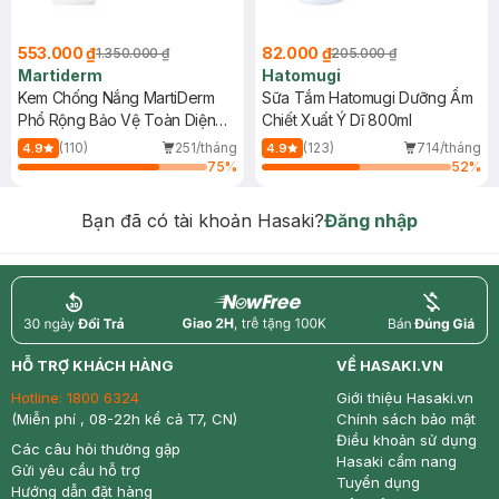
553.000 ₫
82.000 ₫
1.350.000 ₫
205.000 ₫
Martiderm
Hatomugi
Kem Chống Nắng MartiDerm
Sữa Tắm Hatomugi Dưỡng Ẩm
Phổ Rộng Bảo Vệ Toàn Diện
Chiết Xuất Ý Dĩ 800ml
40ml
(110)
251/tháng
(123)
714/tháng
4.9
4.9
75
%
52
%
Bạn đã có tài khoản Hasaki?
Đăng nhập
return
nowfree
price
HỖ TRỢ KHÁCH HÀNG
VỀ HASAKI.VN
Hotline:
1800 6324
Giới thiệu Hasaki.vn
(Miễn phí , 08-22h kể cả T7, CN)
Chính sách bảo mật
Điều khoản sử dụng
Các câu hỏi thường gặp
Hasaki cẩm nang
Gửi yêu cầu hỗ trợ
Tuyển dụng
Hướng dẫn đặt hàng