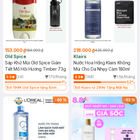
153.000 ₫
218.000 ₫
184.000 ₫
435.000 ₫
Old Spice
Klairs
Sáp Khử Mùi Old Spice Giảm
Nước Hoa Hồng Klairs Không
Tiết Mồ Hôi Hương Timber 73g
Mùi Cho Da Nhạy Cảm 180ml
(24)
170/tháng
(148)
1.5k/tháng
5.0
4.8
1
%
52
%
Bill 199K Old Spice tặng Bình
Bill Klairs từ 299k Tặng Mặt Nạ
Nước 1100ml trị giá 50K (SL có
Làm Dịu Da & Kiểm Soát Dầu Nhờn
hạn)
25ml (SL Có Hạn)
-
40
%
-
53
%