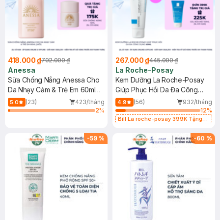
418.000 ₫
267.000 ₫
702.000 ₫
445.000 ₫
Anessa
La Roche-Posay
Sữa Chống Nắng Anessa Cho
Kem Dưỡng La Roche-Posay
Da Nhạy Cảm & Trẻ Em 60ml
Giúp Phục Hồi Da Đa Công
(Mới)
Dụng 40ml
(23)
423/tháng
(56)
932/tháng
5.0
4.9
2
%
12
%
Bill La roche-posay 399K Tặng
Gel rửa mặt da dầu nhạy cảm 50ml
(SL có hạn)
-
59
%
-
60
%