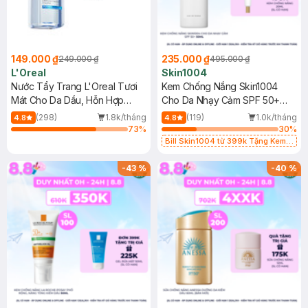
149.000 ₫
235.000 ₫
249.000 ₫
495.000 ₫
L'Oreal
Skin1004
Nước Tẩy Trang L'Oreal Tươi
Kem Chống Nắng Skin1004
Mát Cho Da Dầu, Hỗn Hợp
Cho Da Nhạy Cảm SPF 50+
400ml
50ml
(298)
1.8k/tháng
(119)
1.0k/tháng
4.8
4.8
73
%
30
%
Bill Skin1004 từ 399k Tặng Kem
Chống Nắng Cho Da Nhạy Cảm
SPF 50+ 20ml (SL Có Hạn)
-
43
%
-
40
%