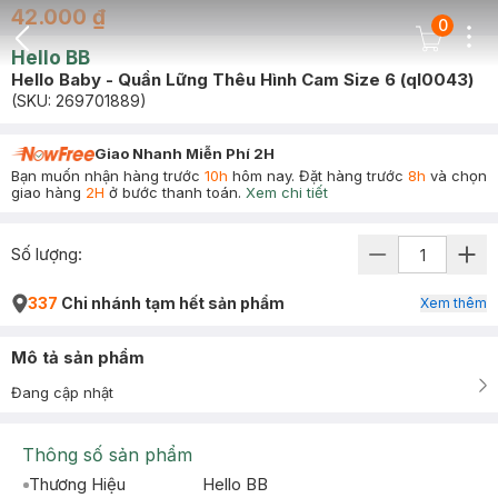
42.000 ₫
0
Dots
Cart Icon
Hello BB
Back Icon
Hello Baby - Quần Lững Thêu Hình Cam Size 6 (ql0043)
(SKU:
269701889
)
Giao Nhanh Miễn Phí 2H
Bạn muốn nhận hàng trước
10h
hôm nay. Đặt hàng trước
8h
và chọn
giao hàng
2H
ở bước thanh toán.
Xem chi tiết
Số lượng:
337
Chi nhánh tạm hết sản phẩm
Xem thêm
Mô tả sản phẩm
Đang cập nhật
Thông số sản phẩm
Thương Hiệu
Hello BB