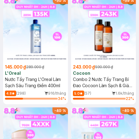
-
50
%
-
59
%
145.000 ₫
243.000 ₫
289.000 ₫
590.000 ₫
L'Oreal
Cocoon
Nước Tẩy Trang L'Oreal Làm
Combo 2 Nước Tẩy Trang Bí
Sạch Sâu Trang Điểm 400ml
Đao Cocoon Làm Sạch & Giảm
Dầu 500ml
(298)
916/tháng
(57)
1.6k/tháng
4.8
5.0
34
%
22
%
-
40
%
-
40
%