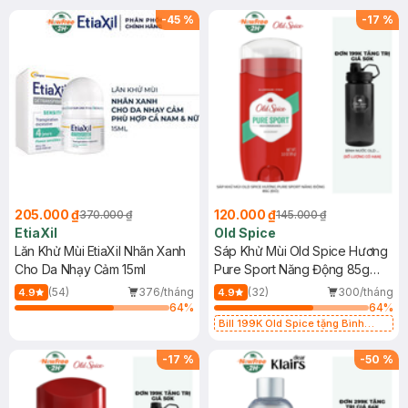
-
45
%
-
17
%
205.000 ₫
120.000 ₫
370.000 ₫
145.000 ₫
EtiaXil
Old Spice
Lăn Khử Mùi EtiaXil Nhãn Xanh
Sáp Khử Mùi Old Spice Hương
Cho Da Nhạy Cảm 15ml
Pure Sport Năng Động 85g
(Đỏ)
(54)
376/tháng
(32)
300/tháng
4.9
4.9
64
%
64
%
Bill 199K Old Spice tặng Bình
Nước 1100ml trị giá 50K (SL có
hạn)
-
17
%
-
50
%