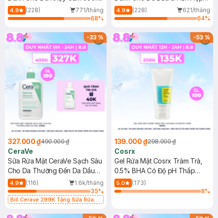
500ml
(228)
771/tháng
(228)
621/tháng
4.9
4.9
68
%
64
%
-
33
%
-
53
%
327.000 ₫
139.000 ₫
490.000 ₫
298.000 ₫
CeraVe
Cosrx
Sữa Rửa Mặt CeraVe Sạch Sâu
Gel Rửa Mặt Cosrx Tràm Trà,
Cho Da Thường Đến Da Dầu
0.5% BHA Có Độ pH Thấp
473ml
150ml
(116)
1.6k/tháng
(173)
4.9
5.0
35
%
8
%
Bill Cerave 299K Tặng Sữa Rửa
Mặt Cerave 30ml (SL có hạn)