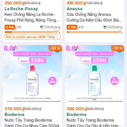
350.000 ₫
418.000 ₫
610.000 ₫
702.000 ₫
La Roche-Posay
Anessa
Kem Chống Nắng La Roche-
Sữa Chống Nắng Anessa
Posay Phổ Rộng, Nâng Tông
Dưỡng Da Kiềm Dầu 60ml (Bản
Kiềm Dầu 50ml
Mới)
(28)
736/tháng
(44)
516/tháng
4.9
4.9
15
%
4
%
Bill La roche-posay 399K Tặng
Gel rửa mặt da dầu nhạy cảm 50ml
(SL có hạn)
-
32
%
-
31
%
379.000 ₫
386.000 ₫
560.000 ₫
560.000 ₫
Bioderma
Bioderma
Nước Tẩy Trang Bioderma
Nước Tẩy Trang Bioderma
Dành Cho Da Nhạy Cảm 500ml
Dành Cho Da Dầu & Hỗn Hợp