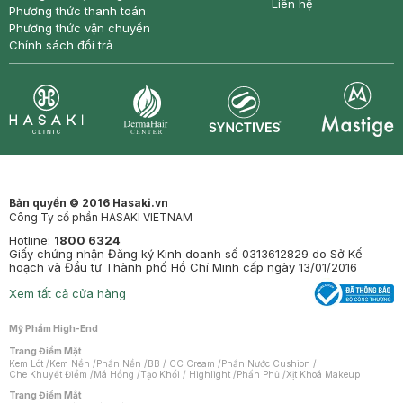
Liên hệ
Phương thức thanh toán
Phương thức vận chuyển
Chính sách đổi trả
Synctives
Clinic
Dermahair
Mastige
Bản quyền © 2016 Hasaki.vn
Công Ty cổ phần HASAKI VIETNAM
Hotline:
1800 6324
Giấy chứng nhận Đăng ký Kinh doanh số 0313612829 do Sở Kế
hoạch và Đầu tư Thành phố Hồ Chí Minh cấp ngày 13/01/2016
Xem tất cả cửa hàng
Mỹ Phẩm High-End
Trang Điểm Mặt
Kem Lót
/
Kem Nền
/
Phấn Nền
/
BB / CC Cream
/
Phấn Nước Cushion
/
Che Khuyết Điểm
/
Má Hồng
/
Tạo Khối / Highlight
/
Phấn Phủ
/
Xịt Khoá Makeup
Trang Điểm Mắt