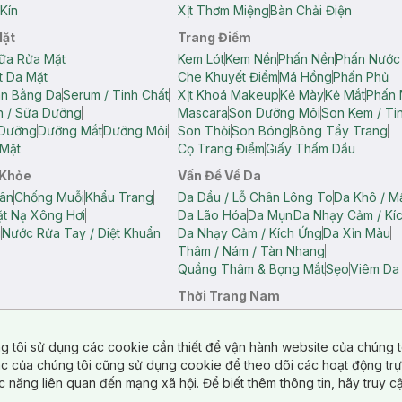
Kín
Xịt Thơm Miệng
Bàn Chải Điện
Mặt
Trang Điểm
ữa Rửa Mặt
Kem Lót
Kem Nền
Phấn Nền
Phấn Nước
t Da Mặt
Che Khuyết Điểm
Má Hồng
Phấn Phủ
ân Bằng Da
Serum / Tinh Chất
Xịt Khoá Makeup
Kẻ Mày
Kẻ Mắt
Phấn 
n / Sữa Dưỡng
Mascara
Son Dưỡng Môi
Son Kem / Tin
 Dưỡng
Dưỡng Mắt
Dưỡng Môi
Son Thỏi
Son Bóng
Bông Tẩy Trang
Mặt
Cọ Trang Điểm
Giấy Thấm Dầu
 Khỏe
Vấn Đề Về Da
ân
Chống Muỗi
Khẩu Trang
Da Dầu / Lỗ Chân Lông To
Da Khô / M
t Nạ Xông Hơi
Da Lão Hóa
Da Mụn
Da Nhạy Cảm / Kí
g
Nước Rửa Tay / Diệt Khuẩn
Da Nhạy Cảm / Kích Ứng
Da Xỉn Màu
Thâm / Nám / Tàn Nhang
Quầng Thâm & Bọng Mắt
Sẹo
Viêm Da
Thời Trang Nam
ữ
Áo Hai Dây Nữ
Áo Polo Nữ
Áo Polo Nam
Áo Thun Nam
Áo Tank T
Tank Top Nữ
Quần Dài Nữ
Quần Lót Nam
Quần Short Nam
g tôi sử dụng các cookie cần thiết để vận hành website của chúng t
n Short Nữ
tác của chúng tôi cũng sử dụng cookie để theo dõi các hoạt động tr
c năng liên quan đến mạng xã hội. Để biết thêm thông tin, hãy truy 
o Chéo
Túi Du Lịch