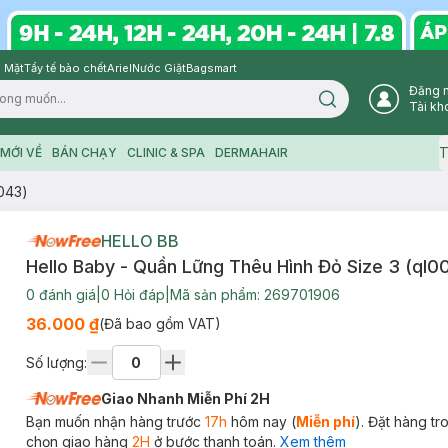
 Mặt
Tẩy tế bào chết
Ariel
Nước Giặt
Bagsmart
Đăng 
Search icon
Tài kh
T
MỚI VỀ
BÁN CHẠY
CLINIC & SPA
DERMAHAIR
043)
HELLO BB
Hello Baby - Quần Lững Thêu Hình Đỏ Size 3 (ql0
0
đánh giá
|
0
Hỏi đáp
|
Mã sản phẩm:
269701906
36.000 ₫
(Đã bao gồm VAT)
Số lượng:
Giao Nhanh Miễn Phí 2H
Bạn muốn nhận hàng trước
17h
hôm nay (
Miễn phí
). Đặt hàng t
chọn giao hàng
2H
ở bước thanh toán.
Xem thêm