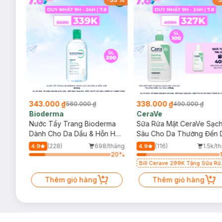
343.000 ₫
338.000 ₫
560.000 ₫
490.000 ₫
Bioderma
CeraVe
rma
Nước Tẩy Trang Bioderma
Sữa Rửa Mặt CeraVe Sạc
m
Dành Cho Da Dầu & Hỗn Hợp
Sâu Cho Da Thường Đến 
500ml
Dầu 473ml
/tháng
(228)
698/tháng
(116)
1.5k/t
4.9
4.9
24
%
20
%
Bill Cerave 299K Tặng Sữa Rử
Mặt Cerave 30ml (SL có hạn)
Thêm giỏ hàng
Thêm giỏ hàng