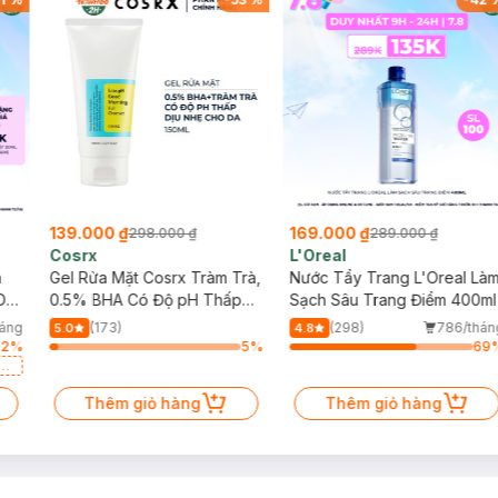
139.000 ₫
169.000 ₫
298.000 ₫
289.000 ₫
Cosrx
L'Oreal
h
Gel Rửa Mặt Cosrx Tràm Trà,
Nước Tẩy Trang L'Oreal Là
Da
0.5% BHA Có Độ pH Thấp
Sạch Sâu Trang Điểm 400ml
150ml
háng
(173)
(298)
786/thán
5.0
4.8
12
%
5
%
69
a
Thêm giỏ hàng
Thêm giỏ hàng