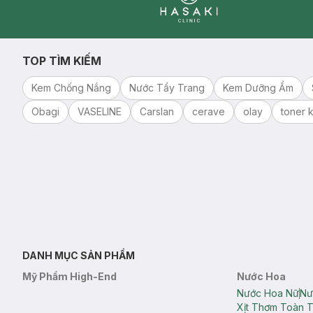
Clinic
TOP TÌM KIẾM
Kem Chống Nắng
Nước Tẩy Trang
Kem Dưỡng Ẩm
Obagi
VASELINE
Carslan
cerave
olay
toner k
DANH MỤC SẢN PHẨM
Mỹ Phẩm High-End
Nước Hoa
Nước Hoa Nữ
Nư
Xịt Thơm Toàn 