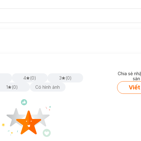
Chia sẻ nh
)
4
(
0
)
3
(
0
)
sản
Viết
1
(
0
)
Có hình ảnh