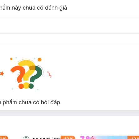
hẩm này chưa có đánh giá
n phẩm chưa có hỏi đáp
1
%
-
53
%
-
42