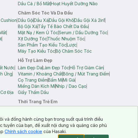
Dầu Cá / Bổ Mắt
Hoạt Huyết Dưỡng Não
Chăm Sóc Tóc Và Da Đầu
 Cushion
Dầu Gội
Dầu Xả
Dầu Gội Khô
Dầu Gội Xả 2in1
Bộ Gội Xả
Tẩy Tế Bào Chết Da Đầu
Mắt
Mặt Nạ / Kem Ủ Tóc
Serum / Dầu Dưỡng Tóc
t
Xịt Dưỡng Tóc
Thuốc Nhuộm Tóc
Sản Phẩm Tạo Kiểu Tóc
Lược
Máy Tạo Kiểu Tóc
Bộ Chăm Sóc Tóc
Hỗ Trợ Làm Đẹp
ất Nước
Làm Đẹp Da
Làm Đẹp Tóc
Hỗ Trợ Giảm Cân
ch Ứng
Vitamin / Khoáng Chất
Bông / Mút Trang Điểm
Cọ Trang Điểm
Bấm Mi
Mi Giả
Miếng Dán Kích Mí
Nhíp / Dao Cạo
 Cơ Địa
Giấy Thấm Dầu
Thời Trang Trẻ Em
op Nam
Áo Dây Trẻ Em
Áo Thun Trẻ Em
Áo Sát Nách Trẻ Em
Quần Short Trẻ Em
ôi và đồng hành cùng bạn trong suốt quá trình điều
ực tuyến của bạn, đề xuất nội dung và quảng cáo phù
cập
Chính sách cookie
của Hasaki.