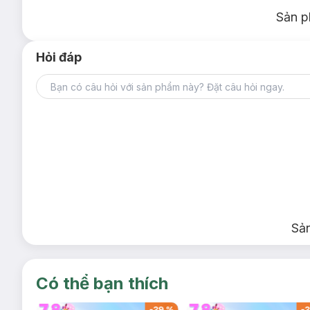
Sản p
Hỏi đáp
Sả
Có thể bạn thích
-
37
%
-
39
%
-
3