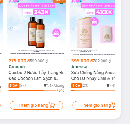
275.000 ₫
395.000 ₫
590.000 ₫
702.000 ₫
Cocoon
Anessa
m
Combo 2 Nước Tẩy Trang Bí
Sữa Chống Nắng Anessa
Đao Cocoon Làm Sạch &
Cho Da Nhạy Cảm & Trẻ Em
Giảm Dầu 500ml
60ml (Mới)
g
(57)
1.4k/tháng
(23)
448/tháng
5.0
5.0
%
75
%
6
%
Thêm giỏ hàng
Thêm giỏ hàng