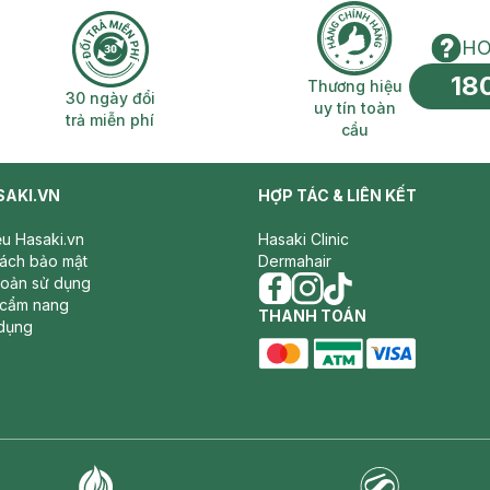
HO
18
n phí 2H
30 ngày đổi trả miễn phí
Thương hiệu uy 
Thương hiệu
30 ngày đổi
uy tín toàn
trả miễn phí
cầu
SAKI.VN
HỢP TÁC & LIÊN KẾT
iệu Hasaki.vn
Hasaki Clinic
sách bảo mật
Dermahair
hoản sử dụng
 cẩm nang
facebook
THANH TOÁN
instagram
tiktok
dụng
master card
ATM card
visa card