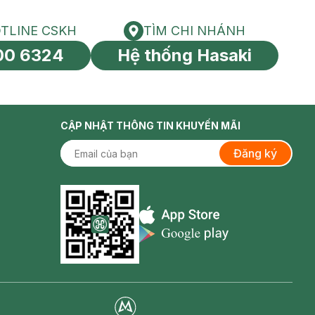
TLINE CSKH
TÌM CHI NHÁNH
HOTLINE CSKH
Tìm chi nhánh
00 6324
Hệ thống Hasaki
tín toàn cầu
CẬP NHẬT THÔNG TIN KHUYẾN MÃI
Đăng ký
Appstore icon
Goolge Play icon