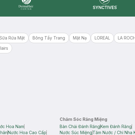
Synctives
Dermahair
Sữa Rửa Mặt
Bông Tẩy Trang
Mặt Nạ
LOREAL
LA ROC
lairs
Chăm Sóc Răng Miệng
ớc Hoa Nam
Bàn Chải Đánh Răng
Kem Đánh Răng
Thân
Nước Hoa Cao Cấp
Nước Súc Miệng
Tăm Nước / Chỉ Nha 