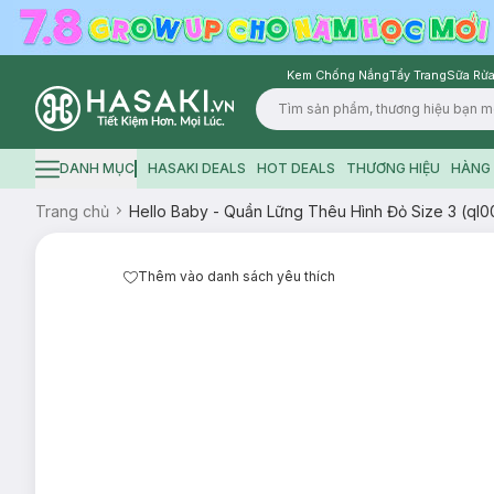
Kem Chống Nắng
Tẩy Trang
Sữa Rửa
Logo
DANH MỤC
HASAKI DEALS
HOT DEALS
THƯƠNG HIỆU
HÀNG 
Hamburger icon
Trang chủ
Hello Baby - Quần Lững Thêu Hình Đỏ Size 3 (ql0
Thêm vào danh sách yêu thích