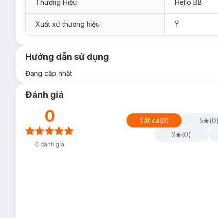
Thương Hiệu
Hello BB
Xuất xứ thương hiệu
Ý
Hướng dẫn sử dụng
Đang cập nhật
Đánh giá
0
Tất cả
(
0
)
5
(
0
2
(
0
)
0
đánh giá