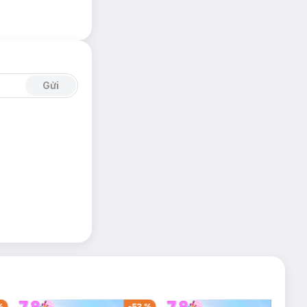
Gửi
%
-
53
%
-
44
%