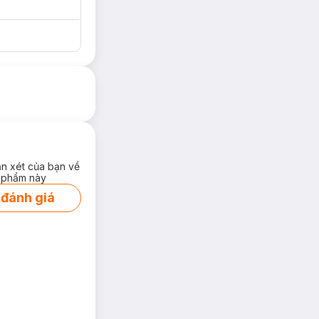
ận xét của bạn về
 phẩm này
 đánh giá