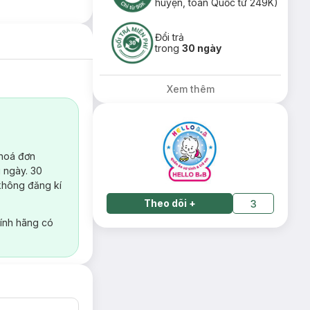
huyện, toàn Quốc từ 249K)
Đổi trả
trong
30 ngày
Xem thêm
 hoá đơn
 ngày. 30
không đăng kí
Theo dõi
+
3
ính hãng có