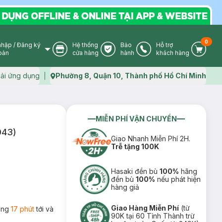
0
nhập
/
Đăng ký
Hệ thống
Bảo
Hỗ trợ
User Icon
Store Icon
Warranty Icon
Phone Icon
Cart I
oản
cửa hàng
hành
khách hàng
ải ứng dụng
Phường 8, Quận 10, Thành phố Hồ Chí Minh
Map icon
MIỄN PHÍ VẬN CHUYỂN
043)
Giao Nhanh Miễn Phí 2H.
Trễ tặng 100K
Hasaki đền bù
100%
hãng
đền bù
100%
nếu phát hiện
hàng giả
Giao Hàng Miễn Phí
(từ
rong
17 phút
tới và
90K tại 60 Tỉnh Thành trừ