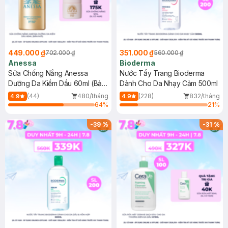
449.000 ₫
351.000 ₫
702.000 ₫
560.000 ₫
Anessa
Bioderma
Sữa Chống Nắng Anessa
Nước Tẩy Trang Bioderma
Dưỡng Da Kiềm Dầu 60ml (Bản
Dành Cho Da Nhạy Cảm 500ml
Mới)
(44)
480/tháng
(228)
832/tháng
4.9
4.9
64
%
21
%
-
39
%
-
31
%