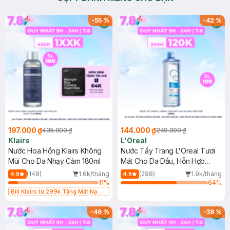
-
55
%
-
42
%
197.000 ₫
144.000 ₫
435.000 ₫
249.000 ₫
Klairs
L'Oreal
Nước Hoa Hồng Klairs Không
Nước Tẩy Trang L'Oreal Tươi
Mùi Cho Da Nhạy Cảm 180ml
Mát Cho Da Dầu, Hỗn Hợp
400ml
(148)
1.6k/tháng
(298)
1.9k/tháng
4.8
4.8
11
%
64
%
Bill Klairs từ 299k Tặng Mặt Nạ
Làm Dịu Da & Kiểm Soát Dầu Nhờn
25ml (SL Có Hạn)
-
46
%
-
38
%