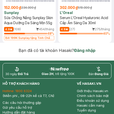
152.000 ₫
302.000 ₫
234.000 ₫
519.000 ₫
Sunplay
L'Oreal
Sữa Chống Nắng Sunplay Skin
Serum L'Oreal Hyaluronic Acid
Aqua Dưỡng Da Sáng Mịn 55g
Cấp Ẩm Sáng Da 30ml
(108)
454/tháng
(27)
275/tháng
4.9
4.9
48
%
40
%
Bill 199K Sunplay tặng Tinh Chất
Chống Nắng 7g trị giá 30K (SL có
hạn)
Bạn đã có tài khoản Hasaki?
Đăng nhập
return
nowfree
price
HỖ TRỢ KHÁCH HÀNG
VỀ HASAKI.VN
Hotline:
1800 6324
Giới thiệu Hasaki.vn
(Miễn phí , 08-22h kể cả T7, CN)
Chính sách bảo mật
Điều khoản sử dụng
Các câu hỏi thường gặp
Hasaki cẩm nang
Gửi yêu cầu hỗ trợ
Tuyển dụng
Hướng dẫn đặt hàng