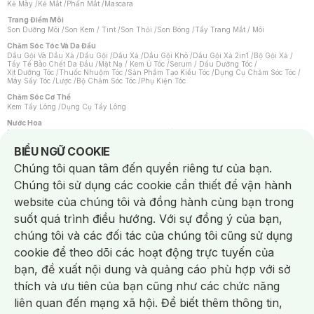
Kẻ Mày
/
Kẻ Mắt
/
Phấn Mắt
/
Mascara
Trang Điểm Môi
Son Dưỡng Môi
/
Son Kem / Tint
/
Son Thỏi
/
Son Bóng
/
Tẩy Trang Mắt / Môi
Chăm Sóc Tóc Và Da Đầu
Dầu Gội Và Dầu Xả
/
Dầu Gội
/
Dầu Xả
/
Dầu Gội Khô
/
Dầu Gội Xả 2in1
/
Bộ Gội Xả
/
Tẩy Tế Bào Chết Da Đầu
/
Mặt Nạ / Kem Ủ Tóc
/
Serum / Dầu Dưỡng Tóc
/
Xịt Dưỡng Tóc
/
Thuốc Nhuộm Tóc
/
Sản Phẩm Tạo Kiểu Tóc
/
Dụng Cụ Chăm Sóc Tóc
/
Máy Sấy Tóc
/
Lược
/
Bộ Chăm Sóc Tóc
/
Phụ Kiện Tóc
Chăm Sóc Cơ Thể
Kem Tẩy Lông
/
Dụng Cụ Tẩy Lông
Nước Hoa
Nước Hoa Nữ
/
Nước Hoa Nam
/
Nước Hoa Cao Cấp
/
Xịt Thơm Toàn Thân
/
Nước Hoa Vùng Kín
Notice about cookies usage
BIỂU NGỮ COOKIE
Chăm Sóc Cá Nhân
Chúng tôi quan tâm đến quyền riêng tư của bạn.
Chống Muỗi
/
Khẩu Trang
/
Máy Massage
/
Mặt Nạ Xông Hơi
/
Nước Rửa Tay
/
Sản Phẩm Chăm Sóc Khác
/
Bàn Chải Đánh Răng
/
Bàn Chải Điện
/
Chúng tôi sử dụng các cookie cần thiết để vận hành
Hỗ Trợ Trắng Răng
/
Kem Đánh Răng
/
Máy Tăm Nước
/
Nước Súc Miệng
/
Tăm / Chỉ Nha Khoa
/
Xịt Thơm Miệng
/
Dung Dịch Vệ Sinh
/
Dưỡng Vùng Kín
/
website của chúng tôi và đồng hành cùng bạn trong
Khăn Ướt Vệ Sinh Vùng Kín
/
Băng Vệ Sinh
/
Tampon
/
Bọt Cạo Râu
/
Dao Cạo Râu
/
Máy Cạo Râu
suốt quá trình điều hướng. Với sự đồng ý của bạn,
Vấn Đề Về Da
chúng tôi và các đối tác của chúng tôi cũng sử dụng
Da Dầu / Lỗ Chân Lông To
/
Da Khô / Mất Nước
/
Da Lão Hóa
/
Da Mụn
/
Da Nhạy Cảm / Kích Ứng
/
Da Xỉn Màu
/
Thâm / Nám / Tàn Nhang
/
cookie để theo dõi các hoạt động trực tuyến của
Quầng Thâm & Bọng Mắt
/
Sẹo
/
Viêm Da Cơ Địa
bạn, đề xuất nội dung và quảng cáo phù hợp với sở
Dụng Cụ / Phụ Kiện Chăm Sóc Da
Chat i
Bông Tẩy Trang
/
Khăn Lau Mặt Khô
/
Dụng Cụ / Máy Rửa Mặt
/
Máy Chăm Sóc Da
/
thích và ưu tiên của bạn cũng như các chức năng
Dụng Cụ Chăm Sóc Khác
liên quan đến mạng xã hội. Để biết thêm thông tin,