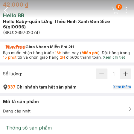
42.000 ₫
0
Dots
Cart Icon
Hello BB
Back Icon
Hello Baby-quần Lững Thêu Hình Xanh Đen Size
6(ql0096)
(SKU:
269702074
)
Giao Nhanh Miễn Phí 2H
Bạn muốn nhận hàng trước
16h
hôm nay (
Miễn phí
). Đặt hàng trong
15 phút
tới và chọn giao hàng
2H
ở bước thanh toán.
Xem chi tiết
Số lượng:
337
Chi nhánh tạm hết sản phẩm
Xem thêm
Mô tả sản phẩm
Đang cập nhật
Thông số sản phẩm