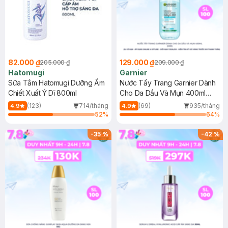
82.000 ₫
129.000 ₫
205.000 ₫
209.000 ₫
Hatomugi
Garnier
Sữa Tắm Hatomugi Dưỡng Ẩm
Nước Tẩy Trang Garnier Dành
Chiết Xuất Ý Dĩ 800ml
Cho Da Dầu Và Mụn 400ml
(Mới)
(123)
714/tháng
(69)
935/tháng
4.9
4.9
52
%
64
%
-
35
%
-
42
%