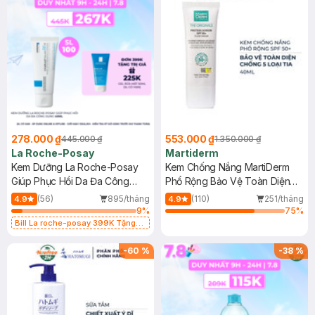
278.000 ₫
553.000 ₫
445.000 ₫
1.350.000 ₫
La Roche-Posay
Martiderm
Kem Dưỡng La Roche-Posay
Kem Chống Nắng MartiDerm
Giúp Phục Hồi Da Đa Công
Phổ Rộng Bảo Vệ Toàn Diện
Dụng 40ml
40ml
(56)
895/tháng
(110)
251/tháng
4.9
4.9
9
%
75
%
Bill La roche-posay 399K Tặng
Gel rửa mặt da dầu nhạy cảm 50ml
(SL có hạn)
-
60
%
-
38
%