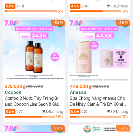
150ml
(173)
(298)
786/tháng
5.0
4.8
5
%
66
%
-
53
%
-
36
%
275.000 ₫
449.000 ₫
590.000 ₫
702.000 ₫
Cocoon
Anessa
Combo 2 Nước Tẩy Trang Bí
Sữa Chống Nắng Anessa Cho
Đao Cocoon Làm Sạch & Giảm
Da Nhạy Cảm & Trẻ Em 60ml
Dầu 500ml
(Mới)
(57)
1.4k/tháng
(23)
394/tháng
5.0
5.0
75
%
13
%
-
38
%
-
59
%