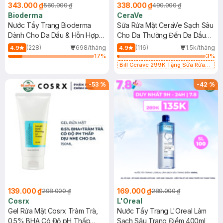
343.000 ₫
338.000 ₫
560.000 ₫
490.000 ₫
Bioderma
CeraVe
Nước Tẩy Trang Bioderma
Sữa Rửa Mặt CeraVe Sạch Sâu
Dành Cho Da Dầu & Hỗn Hợp
Cho Da Thường Đến Da Dầu
500ml
473ml
(228)
698/tháng
(116)
1.5k/tháng
4.9
4.9
17
%
3
%
Bill Cerave 299K Tặng Sữa Rửa
Mặt Cerave 30ml (SL có hạn)
-
53
%
-
42
%
139.000 ₫
169.000 ₫
298.000 ₫
289.000 ₫
Cosrx
L'Oreal
Gel Rửa Mặt Cosrx Tràm Trà,
Nước Tẩy Trang L'Oreal Làm
0.5% BHA Có Độ pH Thấp
Sạch Sâu Trang Điểm 400ml