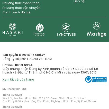
Liên hệ
Phương thức thanh toán
Phương thức vận chuyển
Chính sách đổi trả
Synctives
Clinic
Dermahair
Mastige
Bản quyền © 2016 Hasaki.vn
Công Ty cổ phần HASAKI VIETNAM
Hotline:
1800 6324
Giấy chứng nhận Đăng ký Kinh doanh số 0313612829 do Sở Kế
hoạch và Đầu tư Thành phố Hồ Chí Minh cấp ngày 13/01/2016
Xem tất cả cửa hàng
Mỹ Phẩm High-End
Trang Điểm Mặt
Kem Lót
/
Kem Nền
/
Phấn Nền
/
BB / CC Cream
/
Phấn Nước Cushion
/
Che Khuyết Điểm
/
Má Hồng
/
Tạo Khối / Highlight
/
Phấn Phủ
/
Xịt Khoá Makeup
Trang Điểm Mắt