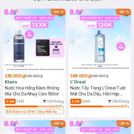
-
50
%
-
40
%
218.000 ₫
149.000 ₫
435.000 ₫
249.000 ₫
Klairs
L'Oreal
Nước Hoa Hồng Klairs Không
Nước Tẩy Trang L'Oreal Tươi
Mùi Cho Da Nhạy Cảm 180ml
Mát Cho Da Dầu, Hỗn Hợp
400ml
(148)
1.5k/tháng
(298)
1.8k/tháng
4.8
4.8
64
%
64
%
Bill Klairs từ 299k Tặng Mặt Nạ
Làm Dịu Da & Kiểm Soát Dầu Nhờn
25ml (SL Có Hạn)
-
46
%
-
43
%