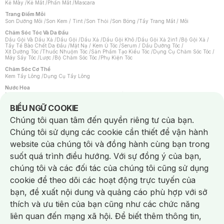
Kẻ Mày
/
Kẻ Mắt
/
Phấn Mắt
/
Mascara
Trang Điểm Môi
Son Dưỡng Môi
/
Son Kem / Tint
/
Son Thỏi
/
Son Bóng
/
Tẩy Trang Mắt / Môi
Chăm Sóc Tóc Và Da Đầu
Dầu Gội Và Dầu Xả
/
Dầu Gội
/
Dầu Xả
/
Dầu Gội Khô
/
Dầu Gội Xả 2in1
/
Bộ Gội Xả
/
Tẩy Tế Bào Chết Da Đầu
/
Mặt Nạ / Kem Ủ Tóc
/
Serum / Dầu Dưỡng Tóc
/
Xịt Dưỡng Tóc
/
Thuốc Nhuộm Tóc
/
Sản Phẩm Tạo Kiểu Tóc
/
Dụng Cụ Chăm Sóc Tóc
/
Máy Sấy Tóc
/
Lược
/
Bộ Chăm Sóc Tóc
/
Phụ Kiện Tóc
Chăm Sóc Cơ Thể
Kem Tẩy Lông
/
Dụng Cụ Tẩy Lông
Nước Hoa
Nước Hoa Nữ
/
Nước Hoa Nam
/
Nước Hoa Cao Cấp
/
Xịt Thơm Toàn Thân
/
Nước Hoa Vùng Kín
Notice about cookies usage
BIỂU NGỮ COOKIE
Chăm Sóc Cá Nhân
Chúng tôi quan tâm đến quyền riêng tư của bạn.
Chống Muỗi
/
Khẩu Trang
/
Máy Massage
/
Mặt Nạ Xông Hơi
/
Nước Rửa Tay
/
Sản Phẩm Chăm Sóc Khác
/
Bàn Chải Đánh Răng
/
Bàn Chải Điện
/
Chúng tôi sử dụng các cookie cần thiết để vận hành
Hỗ Trợ Trắng Răng
/
Kem Đánh Răng
/
Máy Tăm Nước
/
Nước Súc Miệng
/
Tăm / Chỉ Nha Khoa
/
Xịt Thơm Miệng
/
Dung Dịch Vệ Sinh
/
Dưỡng Vùng Kín
/
website của chúng tôi và đồng hành cùng bạn trong
Khăn Ướt Vệ Sinh Vùng Kín
/
Băng Vệ Sinh
/
Tampon
/
Bọt Cạo Râu
/
Dao Cạo Râu
/
Máy Cạo Râu
suốt quá trình điều hướng. Với sự đồng ý của bạn,
Vấn Đề Về Da
chúng tôi và các đối tác của chúng tôi cũng sử dụng
Da Dầu / Lỗ Chân Lông To
/
Da Khô / Mất Nước
/
Da Lão Hóa
/
Da Mụn
/
Da Nhạy Cảm / Kích Ứng
/
Da Xỉn Màu
/
Thâm / Nám / Tàn Nhang
/
cookie để theo dõi các hoạt động trực tuyến của
Quầng Thâm & Bọng Mắt
/
Sẹo
/
Viêm Da Cơ Địa
bạn, đề xuất nội dung và quảng cáo phù hợp với sở
Dụng Cụ / Phụ Kiện Chăm Sóc Da
Chat i
Bông Tẩy Trang
/
Khăn Lau Mặt Khô
/
Dụng Cụ / Máy Rửa Mặt
/
Máy Chăm Sóc Da
/
thích và ưu tiên của bạn cũng như các chức năng
Dụng Cụ Chăm Sóc Khác
liên quan đến mạng xã hội. Để biết thêm thông tin,