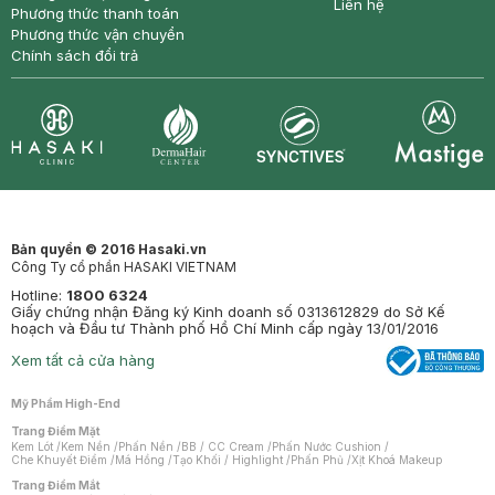
Liên hệ
Phương thức thanh toán
Phương thức vận chuyển
Chính sách đổi trả
Synctives
Clinic
Dermahair
Mastige
Bản quyền © 2016 Hasaki.vn
Công Ty cổ phần HASAKI VIETNAM
Hotline:
1800 6324
Giấy chứng nhận Đăng ký Kinh doanh số 0313612829 do Sở Kế
hoạch và Đầu tư Thành phố Hồ Chí Minh cấp ngày 13/01/2016
Xem tất cả cửa hàng
Mỹ Phẩm High-End
Trang Điểm Mặt
Kem Lót
/
Kem Nền
/
Phấn Nền
/
BB / CC Cream
/
Phấn Nước Cushion
/
Che Khuyết Điểm
/
Má Hồng
/
Tạo Khối / Highlight
/
Phấn Phủ
/
Xịt Khoá Makeup
Trang Điểm Mắt