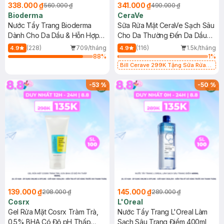
338.000 ₫
341.000 ₫
560.000 ₫
490.000 ₫
Bioderma
CeraVe
Nước Tẩy Trang Bioderma
Sữa Rửa Mặt CeraVe Sạch Sâu
Dành Cho Da Dầu & Hỗn Hợp
Cho Da Thường Đến Da Dầu
500ml
473ml
(228)
709/tháng
(116)
1.5k/tháng
4.9
4.9
88
%
1
%
Bill Cerave 299K Tặng Sữa Rửa
Mặt Cerave 30ml (SL có hạn)
-
53
%
-
50
%
139.000 ₫
145.000 ₫
298.000 ₫
289.000 ₫
Cosrx
L'Oreal
Gel Rửa Mặt Cosrx Tràm Trà,
Nước Tẩy Trang L'Oreal Làm
0.5% BHA Có Độ pH Thấp
Sạch Sâu Trang Điểm 400ml