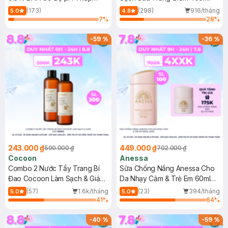
150ml
(173)
(298)
916/tháng
5.0
4.8
7
%
28
%
-
59
%
-
36
%
243.000 ₫
449.000 ₫
590.000 ₫
702.000 ₫
Cocoon
Anessa
Combo 2 Nước Tẩy Trang Bí
Sữa Chống Nắng Anessa Cho
Đao Cocoon Làm Sạch & Giảm
Da Nhạy Cảm & Trẻ Em 60ml
Dầu 500ml
(Mới)
(57)
1.6k/tháng
(23)
394/tháng
5.0
5.0
41
%
64
%
-
40
%
-
59
%