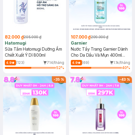
82.000 ₫
107.000 ₫
205.000 ₫
209.000 ₫
Hatomugi
Garnier
Sữa Tắm Hatomugi Dưỡng Ẩm
Nước Tẩy Trang Garnier Dành
Chiết Xuất Ý Dĩ 800ml
Cho Da Dầu Và Mụn 400ml
(Mới)
(123)
714/tháng
(69)
1.1k/tháng
4.9
4.9
52
%
40
%
-
35
%
-
43
%