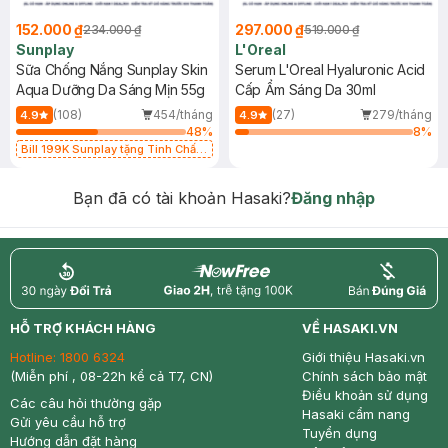
152.000 ₫
297.000 ₫
234.000 ₫
519.000 ₫
Sunplay
L'Oreal
Sữa Chống Nắng Sunplay Skin
Serum L'Oreal Hyaluronic Acid
Aqua Dưỡng Da Sáng Mịn 55g
Cấp Ẩm Sáng Da 30ml
(108)
454/tháng
(27)
279/tháng
4.9
4.9
48
%
8
%
Bill 199K Sunplay tặng Tinh Chất
Chống Nắng 7g trị giá 30K (SL có
hạn)
Bạn đã có tài khoản Hasaki?
Đăng nhập
return
nowfree
price
HỖ TRỢ KHÁCH HÀNG
VỀ HASAKI.VN
Hotline:
1800 6324
Giới thiệu Hasaki.vn
(Miễn phí , 08-22h kể cả T7, CN)
Chính sách bảo mật
Điều khoản sử dụng
Các câu hỏi thường gặp
Hasaki cẩm nang
Gửi yêu cầu hỗ trợ
Tuyển dụng
Hướng dẫn đặt hàng