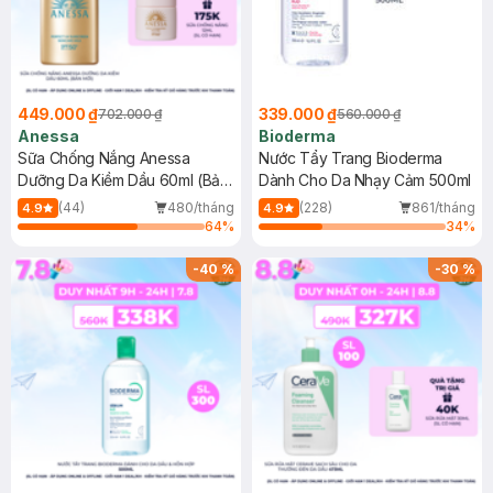
449.000 ₫
339.000 ₫
702.000 ₫
560.000 ₫
Anessa
Bioderma
Sữa Chống Nắng Anessa
Nước Tẩy Trang Bioderma
Dưỡng Da Kiềm Dầu 60ml (Bản
Dành Cho Da Nhạy Cảm 500ml
Mới)
(44)
480/tháng
(228)
861/tháng
4.9
4.9
64
%
34
%
-
40
%
-
30
%