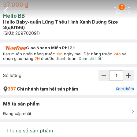
37.000 ₫
0
Dots
Cart Icon
Hello BB
Back Icon
Hello Baby-quần Lững Thêu Hình Xanh Dương Size
3(ql0196)
(SKU:
269702091
)
Giao Nhanh Miễn Phí 2H
Bạn muốn nhận hàng trước
10h
ngày mai. Đặt hàng trước
24h
và
chọn giao hàng
2H
ở bước thanh toán.
Xem chi tiết
Số lượng:
337
Chi nhánh tạm hết sản phẩm
Xem thêm
Mô tả sản phẩm
Đang cập nhật
Thông số sản phẩm