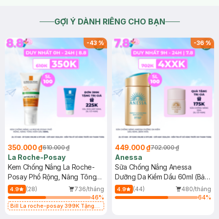
GỢI Ý DÀNH RIÊNG CHO BẠN
-
43
%
-
36
%
350.000 ₫
449.000 ₫
610.000 ₫
702.000 ₫
La Roche-Posay
Anessa
Kem Chống Nắng La Roche-
Sữa Chống Nắng Anessa
Posay Phổ Rộng, Nâng Tông
Dưỡng Da Kiềm Dầu 60ml (Bản
Kiềm Dầu 50ml
Mới)
(28)
736/tháng
(44)
480/tháng
4.9
4.9
46
%
64
%
Bill La roche-posay 399K Tặng
Gel rửa mặt da dầu nhạy cảm 50ml