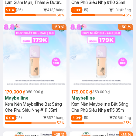
Làm Giảm Mụn, Thâm & Dưỡng
Che Phủ Siêu Nhẹ #110 35ml
Ẩm Da 22g
(35)
413/tháng
(15)
1.3k/tháng
5.0
5.0
60
%
46
%
-
50
%
-
50
%
179.000 ₫
179.000 ₫
358.000 ₫
358.000 ₫
Maybelline
Maybelline
Kem Nền Maybelline Bắt Sáng
Kem Nền Maybelline Bắt Sáng
Che Phủ Siêu Nhẹ #111 35ml
Che Phủ Siêu Nhẹ #115 35ml
(15)
857/tháng
(15)
798/tháng
5.0
5.0
52
%
25
%
-
35
%
-
35
%