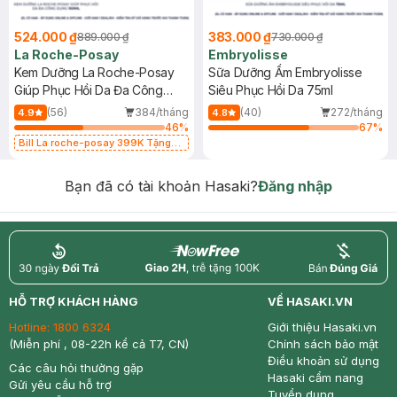
524.000 ₫
383.000 ₫
889.000 ₫
730.000 ₫
La Roche-Posay
Embryolisse
Kem Dưỡng La Roche-Posay
Sữa Dưỡng Ẩm Embryolisse
Giúp Phục Hồi Da Đa Công
Siêu Phục Hồi Da 75ml
Dụng 100ml
(56)
384/tháng
(40)
272/tháng
4.9
4.8
46
%
67
%
Bill La roche-posay 399K Tặng
Gel rửa mặt da dầu nhạy cảm 50ml
(SL có hạn)
Bạn đã có tài khoản Hasaki?
Đăng nhập
return
nowfree
price
HỖ TRỢ KHÁCH HÀNG
VỀ HASAKI.VN
Hotline:
1800 6324
Giới thiệu Hasaki.vn
(Miễn phí , 08-22h kể cả T7, CN)
Chính sách bảo mật
Điều khoản sử dụng
Các câu hỏi thường gặp
Hasaki cẩm nang
Gửi yêu cầu hỗ trợ
Tuyển dụng