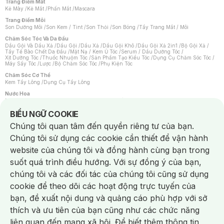
Trang Điểm Mắt
Kẻ Mày
/
Kẻ Mắt
/
Phấn Mắt
/
Mascara
Trang Điểm Môi
Son Dưỡng Môi
/
Son Kem / Tint
/
Son Thỏi
/
Son Bóng
/
Tẩy Trang Mắt / Môi
Chăm Sóc Tóc Và Da Đầu
Dầu Gội Và Dầu Xả
/
Dầu Gội
/
Dầu Xả
/
Dầu Gội Khô
/
Dầu Gội Xả 2in1
/
Bộ Gội Xả
/
Tẩy Tế Bào Chết Da Đầu
/
Mặt Nạ / Kem Ủ Tóc
/
Serum / Dầu Dưỡng Tóc
/
Xịt Dưỡng Tóc
/
Thuốc Nhuộm Tóc
/
Sản Phẩm Tạo Kiểu Tóc
/
Dụng Cụ Chăm Sóc Tóc
/
Máy Sấy Tóc
/
Lược
/
Bộ Chăm Sóc Tóc
/
Phụ Kiện Tóc
Chăm Sóc Cơ Thể
Kem Tẩy Lông
/
Dụng Cụ Tẩy Lông
Nước Hoa
Nước Hoa Nữ
/
Nước Hoa Nam
/
Nước Hoa Cao Cấp
/
Xịt Thơm Toàn Thân
/
Nước Hoa Vùng Kín
Notice about cookies usage
BIỂU NGỮ COOKIE
Chăm Sóc Cá Nhân
Chúng tôi quan tâm đến quyền riêng tư của bạn.
Chống Muỗi
/
Khẩu Trang
/
Máy Massage
/
Mặt Nạ Xông Hơi
/
Nước Rửa Tay
/
Sản Phẩm Chăm Sóc Khác
/
Bàn Chải Đánh Răng
/
Bàn Chải Điện
/
Chúng tôi sử dụng các cookie cần thiết để vận hành
Hỗ Trợ Trắng Răng
/
Kem Đánh Răng
/
Máy Tăm Nước
/
Nước Súc Miệng
/
Tăm / Chỉ Nha Khoa
/
Xịt Thơm Miệng
/
Dung Dịch Vệ Sinh
/
Dưỡng Vùng Kín
/
website của chúng tôi và đồng hành cùng bạn trong
Khăn Ướt Vệ Sinh Vùng Kín
/
Băng Vệ Sinh
/
Tampon
/
Bọt Cạo Râu
/
Dao Cạo Râu
/
Máy Cạo Râu
suốt quá trình điều hướng. Với sự đồng ý của bạn,
Vấn Đề Về Da
chúng tôi và các đối tác của chúng tôi cũng sử dụng
Da Dầu / Lỗ Chân Lông To
/
Da Khô / Mất Nước
/
Da Lão Hóa
/
Da Mụn
/
Da Nhạy Cảm / Kích Ứng
/
Da Xỉn Màu
/
Thâm / Nám / Tàn Nhang
/
cookie để theo dõi các hoạt động trực tuyến của
Quầng Thâm & Bọng Mắt
/
Sẹo
/
Viêm Da Cơ Địa
bạn, đề xuất nội dung và quảng cáo phù hợp với sở
Dụng Cụ / Phụ Kiện Chăm Sóc Da
Chat i
Bông Tẩy Trang
/
Khăn Lau Mặt Khô
/
Dụng Cụ / Máy Rửa Mặt
/
Máy Chăm Sóc Da
/
thích và ưu tiên của bạn cũng như các chức năng
Dụng Cụ Chăm Sóc Khác
liên quan đến mạng xã hội. Để biết thêm thông tin,