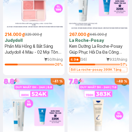
214.000 ₫
267.000 ₫
329.000 ₫
445.000 ₫
Judydoll
La Roche-Posay
Phấn Má Hồng & Bắt Sáng
Kem Dưỡng La Roche-Posay
Judydoll 4 Màu - 02 Mọi Tông
Giúp Phục Hồi Da Đa Công
Da 9g
Dụng 40ml
50/tháng
(56)
932/tháng
4.9
26
%
51
%
Bill La roche-posay 399K Tặng
Gel rửa mặt da dầu nhạy cảm 50ml
(SL có hạn)
-
41
%
-
48
%