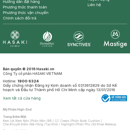
Hướng dẫn đặt hàng
Liên hệ
Phương thức thanh toán
Phương thức vận chuyển
Chính sách đổi trả
Synctives
Clinic
Dermahair
Mastige
Bản quyền © 2016 Hasaki.vn
Công Ty cổ phần HASAKI VIETNAM
Hotline:
1800 6324
Giấy chứng nhận Đăng ký Kinh doanh số 0313612829 do Sở Kế
hoạch và Đầu tư Thành phố Hồ Chí Minh cấp ngày 13/01/2016
Xem tất cả cửa hàng
Mỹ Phẩm High-End
Trang Điểm Mặt
Kem Lót
/
Kem Nền
/
Phấn Nền
/
BB / CC Cream
/
Phấn Nước Cushion
/
Che Khuyết Điểm
/
Má Hồng
/
Tạo Khối / Highlight
/
Phấn Phủ
/
Xịt Khoá Makeup