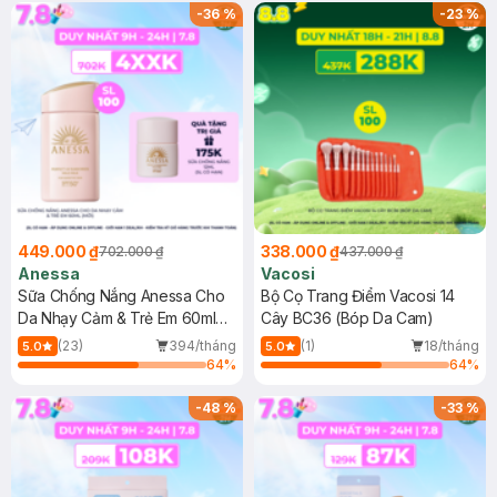
(SL có hạn)
-
36
%
-
23
%
449.000 ₫
338.000 ₫
702.000 ₫
437.000 ₫
Anessa
Vacosi
Sữa Chống Nắng Anessa Cho
Bộ Cọ Trang Điểm Vacosi 14
Da Nhạy Cảm & Trẻ Em 60ml
Cây BC36 (Bóp Da Cam)
(Mới)
(23)
394/tháng
(1)
18/tháng
5.0
5.0
64
%
64
%
-
48
%
-
33
%