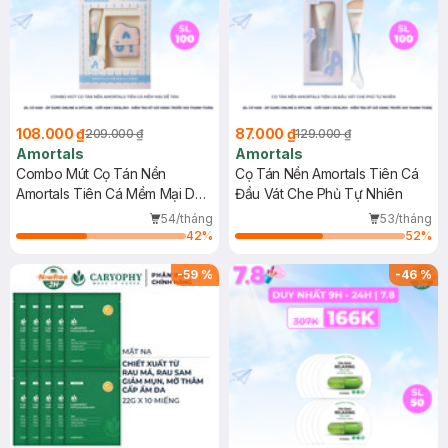
108.000 ₫
87.000 ₫
209.000 ₫
129.000 ₫
Amortals
Amortals
Combo Mút Cọ Tán Nền
Cọ Tán Nền Amortals Tiên Cá
Amortals Tiên Cá Mềm Mại Dễ
Đầu Vát Che Phủ Tự Nhiên
Tán
54/tháng
53/tháng
42
%
52
%
-
59
%
-
46
%