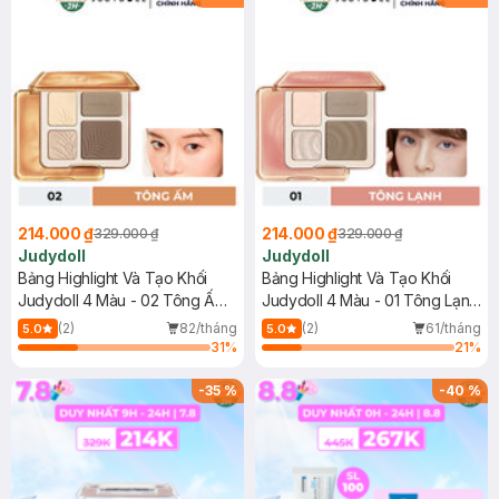
214.000 ₫
214.000 ₫
329.000 ₫
329.000 ₫
Judydoll
Judydoll
Bảng Highlight Và Tạo Khối
Bảng Highlight Và Tạo Khối
Judydoll 4 Màu - 02 Tông Ấm
Judydoll 4 Màu - 01 Tông Lạnh
9g (Mới)
9g (Mới)
(2)
82/tháng
(2)
61/tháng
5.0
5.0
31
%
21
%
-
35
%
-
40
%