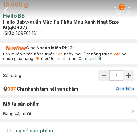
15.000 ₫
0
Dots
Cart Icon
Hello BB
Back Icon
Hello Baby-quần Mặc Tã Thêu Màu Xanh Nhạt Size
M(ql0427)
(SKU:
269701118
)
Giao Nhanh Miễn Phí 2H
Bạn muốn nhận hàng trước
10h
ngày mai. Đặt hàng trước
24h
và
chọn giao hàng
2H
ở bước thanh toán.
Xem chi tiết
Số lượng:
337
Chi nhánh tạm hết sản phẩm
Xem thêm
Mô tả sản phẩm
Đang cập nhật
Thông số sản phẩm