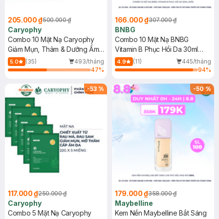
205.000 ₫
166.000 ₫
500.000 ₫
307.000 ₫
Caryophy
BNBG
Combo 10 Mặt Nạ Caryophy
Combo 10 Mặt Nạ BNBG
Giảm Mụn, Thâm & Dưỡng Ẩm
Vitamin B Phục Hồi Da 30ml
Da 22g
(Mới)
(35)
493/tháng
(11)
445/tháng
5.0
4.9
47
%
94
%
-
53
%
-
50
%
117.000 ₫
179.000 ₫
250.000 ₫
358.000 ₫
Caryophy
Maybelline
Combo 5 Mặt Nạ Caryophy
Kem Nền Maybelline Bắt Sáng