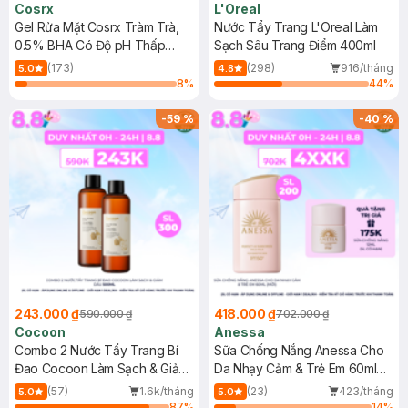
Cosrx
L'Oreal
Gel Rửa Mặt Cosrx Tràm Trà,
Nước Tẩy Trang L'Oreal Làm
0.5% BHA Có Độ pH Thấp
Sạch Sâu Trang Điểm 400ml
150ml
(173)
(298)
916/tháng
5.0
4.8
8
%
44
%
-
59
%
-
40
%
243.000 ₫
418.000 ₫
590.000 ₫
702.000 ₫
Cocoon
Anessa
Combo 2 Nước Tẩy Trang Bí
Sữa Chống Nắng Anessa Cho
Đao Cocoon Làm Sạch & Giảm
Da Nhạy Cảm & Trẻ Em 60ml
Dầu 500ml
(Mới)
(57)
1.6k/tháng
(23)
423/tháng
5.0
5.0
87
%
14
%