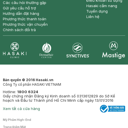
Điều khoản sử dụng
Các câu hỏi thường gặp
Hasaki cẩm nang
Gửi yêu cầu hỗ trợ
Tuyển dụng
Hướng dẫn đặt hàng
Liên hệ
Phương thức thanh toán
Phương thức vận chuyển
Chính sách đổi trả
Synctives
Clinic
Dermahair
Mastige
Bản quyền © 2016 Hasaki.vn
Công Ty cổ phần HASAKI VIETNAM
Hotline:
1800 6324
Giấy chứng nhận Đăng ký Kinh doanh số 0313612829 do Sở Kế
hoạch và Đầu tư Thành phố Hồ Chí Minh cấp ngày 13/01/2016
Xem tất cả cửa hàng
Mỹ Phẩm High-End
Trang Điểm Mặt