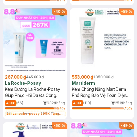
-
40
%
-
59
%
267.000 ₫
553.000 ₫
445.000 ₫
1.350.000 ₫
La Roche-Posay
Martiderm
Kem Dưỡng La Roche-Posay
Kem Chống Nắng MartiDerm
Giúp Phục Hồi Da Đa Công
Phổ Rộng Bảo Vệ Toàn Diện
Dụng 40ml
40ml
(56)
932/tháng
(110)
251/tháng
4.9
4.9
94
%
75
%
Bill La roche-posay 399K Tặng
Gel rửa mặt da dầu nhạy cảm 50ml
(SL có hạn)
-
60
%
-
49
%