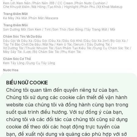
Kem Lót
/
Kem Nền
/
Phấn Nền
/
BB / CC Cream
/
Phấn Nước Cushion
/
Che Khuyết Điểm
/
Má Hồng
/
Tạo Khối / Highlight
/
Phấn Phủ
/
Xịt Khoá Makeup
Trang Điểm Mắt
Kẻ Mày
/
Kẻ Mắt
/
Phấn Mắt
/
Mascara
Trang Điểm Môi
Son Dưỡng Môi
/
Son Kem / Tint
/
Son Thỏi
/
Son Bóng
/
Tẩy Trang Mắt / Môi
Chăm Sóc Tóc Và Da Đầu
Dầu Gội Và Dầu Xả
/
Dầu Gội
/
Dầu Xả
/
Dầu Gội Khô
/
Dầu Gội Xả 2in1
/
Bộ Gội Xả
/
Tẩy Tế Bào Chết Da Đầu
/
Mặt Nạ / Kem Ủ Tóc
/
Serum / Dầu Dưỡng Tóc
/
Xịt Dưỡng Tóc
/
Thuốc Nhuộm Tóc
/
Sản Phẩm Tạo Kiểu Tóc
/
Dụng Cụ Chăm Sóc Tóc
/
Máy Sấy Tóc
/
Lược
/
Bộ Chăm Sóc Tóc
/
Phụ Kiện Tóc
Chăm Sóc Cơ Thể
Kem Tẩy Lông
/
Dụng Cụ Tẩy Lông
Nước Hoa
Nước Hoa Nữ
/
Nước Hoa Nam
/
Nước Hoa Cao Cấp
/
Xịt Thơm Toàn Thân
/
Nước Hoa Vùng Kín
Notice about cookies usage
BIỂU NGỮ COOKIE
Chăm Sóc Cá Nhân
Chúng tôi quan tâm đến quyền riêng tư của bạn.
Chống Muỗi
/
Khẩu Trang
/
Máy Massage
/
Mặt Nạ Xông Hơi
/
Nước Rửa Tay
/
Sản Phẩm Chăm Sóc Khác
/
Bàn Chải Đánh Răng
/
Bàn Chải Điện
/
Chúng tôi sử dụng các cookie cần thiết để vận hành
Hỗ Trợ Trắng Răng
/
Kem Đánh Răng
/
Máy Tăm Nước
/
Nước Súc Miệng
/
Tăm / Chỉ Nha Khoa
/
Xịt Thơm Miệng
/
Dung Dịch Vệ Sinh
/
Dưỡng Vùng Kín
/
website của chúng tôi và đồng hành cùng bạn trong
Khăn Ướt Vệ Sinh Vùng Kín
/
Băng Vệ Sinh
/
Tampon
/
Bọt Cạo Râu
/
Dao Cạo Râu
/
Máy Cạo Râu
suốt quá trình điều hướng. Với sự đồng ý của bạn,
Vấn Đề Về Da
chúng tôi và các đối tác của chúng tôi cũng sử dụng
Da Dầu / Lỗ Chân Lông To
/
Da Khô / Mất Nước
/
Da Lão Hóa
/
Da Mụn
/
Da Nhạy Cảm / Kích Ứng
/
Da Xỉn Màu
/
Thâm / Nám / Tàn Nhang
/
cookie để theo dõi các hoạt động trực tuyến của
Quầng Thâm & Bọng Mắt
/
Sẹo
/
Viêm Da Cơ Địa
bạn, đề xuất nội dung và quảng cáo phù hợp với sở
Dụng Cụ / Phụ Kiện Chăm Sóc Da