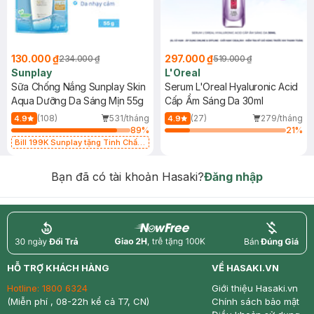
130.000 ₫
297.000 ₫
234.000 ₫
519.000 ₫
Sunplay
L'Oreal
Sữa Chống Nắng Sunplay Skin
Serum L'Oreal Hyaluronic Acid
Aqua Dưỡng Da Sáng Mịn 55g
Cấp Ẩm Sáng Da 30ml
(108)
531/tháng
(27)
279/tháng
4.9
4.9
89
%
21
%
Bill 199K Sunplay tặng Tinh Chất
Chống Nắng 7g trị giá 30K (SL có
hạn)
Bạn đã có tài khoản Hasaki?
Đăng nhập
return
nowfree
price
HỖ TRỢ KHÁCH HÀNG
VỀ HASAKI.VN
Hotline:
1800 6324
Giới thiệu Hasaki.vn
(Miễn phí , 08-22h kể cả T7, CN)
Chính sách bảo mật