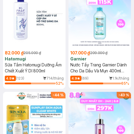
82.000 ₫
107.000 ₫
205.000 ₫
209.000 ₫
Hatomugi
Garnier
Sữa Tắm Hatomugi Dưỡng Ẩm
Nước Tẩy Trang Garnier Dành
Chiết Xuất Ý Dĩ 800ml
Cho Da Dầu Và Mụn 400ml
(Mới)
(123)
714/tháng
(69)
1.1k/tháng
4.9
4.9
52
%
65
%
-
44
%
-
43
%