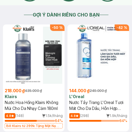
GỢI Ý DÀNH RIÊNG CHO BẠN
-
50
%
-
42
%
218.000 ₫
144.000 ₫
435.000 ₫
249.000 ₫
Klairs
L'Oreal
Nước Hoa Hồng Klairs Không
Nước Tẩy Trang L'Oreal Tươi
Mùi Cho Da Nhạy Cảm 180ml
Mát Cho Da Dầu, Hỗn Hợp
400ml
(148)
1.5k/tháng
(298)
1.9k/tháng
4.8
4.8
64
%
64
%
Bill Klairs từ 299k Tặng Mặt Nạ
Làm Dịu Da & Kiểm Soát Dầu Nhờn