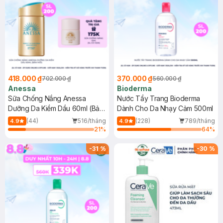
418.000 ₫
370.000 ₫
702.000 ₫
560.000 ₫
Anessa
Bioderma
Sữa Chống Nắng Anessa
Nước Tẩy Trang Bioderma
Dưỡng Da Kiềm Dầu 60ml (Bản
Dành Cho Da Nhạy Cảm 500ml
Mới)
(44)
516/tháng
(228)
789/tháng
4.9
4.9
21
%
64
%
-
31
%
-
30
%