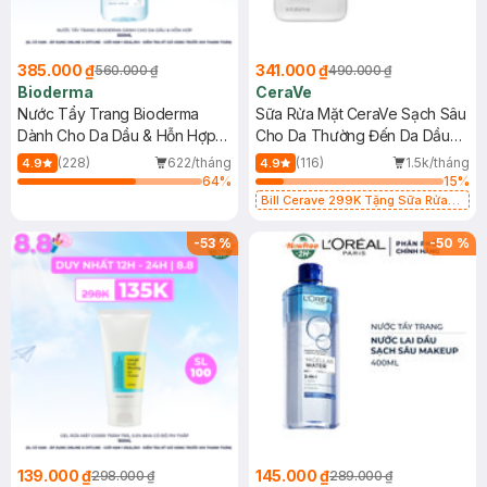
385.000 ₫
341.000 ₫
560.000 ₫
490.000 ₫
Bioderma
CeraVe
Nước Tẩy Trang Bioderma
Sữa Rửa Mặt CeraVe Sạch Sâu
Dành Cho Da Dầu & Hỗn Hợp
Cho Da Thường Đến Da Dầu
500ml
473ml
(228)
622/tháng
(116)
1.5k/tháng
4.9
4.9
64
%
15
%
Bill Cerave 299K Tặng Sữa Rửa
Mặt Cerave 30ml (SL có hạn)
-
53
%
-
50
%
139.000 ₫
145.000 ₫
298.000 ₫
289.000 ₫