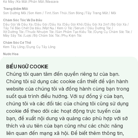
Kẻ Mày
/
Kẻ Mắt
/
Phấn Mắt
/
Mascara
Trang Điểm Môi
Son Dưỡng Môi
/
Son Kem / Tint
/
Son Thỏi
/
Son Bóng
/
Tẩy Trang Mắt / Môi
Chăm Sóc Tóc Và Da Đầu
Dầu Gội Và Dầu Xả
/
Dầu Gội
/
Dầu Xả
/
Dầu Gội Khô
/
Dầu Gội Xả 2in1
/
Bộ Gội Xả
/
Tẩy Tế Bào Chết Da Đầu
/
Mặt Nạ / Kem Ủ Tóc
/
Serum / Dầu Dưỡng Tóc
/
Xịt Dưỡng Tóc
/
Thuốc Nhuộm Tóc
/
Sản Phẩm Tạo Kiểu Tóc
/
Dụng Cụ Chăm Sóc Tóc
/
Máy Sấy Tóc
/
Lược
/
Bộ Chăm Sóc Tóc
/
Phụ Kiện Tóc
Chăm Sóc Cơ Thể
Kem Tẩy Lông
/
Dụng Cụ Tẩy Lông
Nước Hoa
Nước Hoa Nữ
/
Nước Hoa Nam
/
Nước Hoa Cao Cấp
/
Xịt Thơm Toàn Thân
/
Nước Hoa Vùng Kín
Notice about cookies usage
BIỂU NGỮ COOKIE
Chăm Sóc Cá Nhân
Chúng tôi quan tâm đến quyền riêng tư của bạn.
Chống Muỗi
/
Khẩu Trang
/
Máy Massage
/
Mặt Nạ Xông Hơi
/
Nước Rửa Tay
/
Sản Phẩm Chăm Sóc Khác
/
Bàn Chải Đánh Răng
/
Bàn Chải Điện
/
Chúng tôi sử dụng các cookie cần thiết để vận hành
Hỗ Trợ Trắng Răng
/
Kem Đánh Răng
/
Máy Tăm Nước
/
Nước Súc Miệng
/
Tăm / Chỉ Nha Khoa
/
Xịt Thơm Miệng
/
Dung Dịch Vệ Sinh
/
Dưỡng Vùng Kín
/
website của chúng tôi và đồng hành cùng bạn trong
Khăn Ướt Vệ Sinh Vùng Kín
/
Băng Vệ Sinh
/
Tampon
/
Bọt Cạo Râu
/
Dao Cạo Râu
/
Máy Cạo Râu
suốt quá trình điều hướng. Với sự đồng ý của bạn,
Vấn Đề Về Da
chúng tôi và các đối tác của chúng tôi cũng sử dụng
Da Dầu / Lỗ Chân Lông To
/
Da Khô / Mất Nước
/
Da Lão Hóa
/
Da Mụn
/
Da Nhạy Cảm / Kích Ứng
/
Da Xỉn Màu
/
Thâm / Nám / Tàn Nhang
/
cookie để theo dõi các hoạt động trực tuyến của
Quầng Thâm & Bọng Mắt
/
Sẹo
/
Viêm Da Cơ Địa
bạn, đề xuất nội dung và quảng cáo phù hợp với sở
Dụng Cụ / Phụ Kiện Chăm Sóc Da
Chat i
Bông Tẩy Trang
/
Khăn Lau Mặt Khô
/
Dụng Cụ / Máy Rửa Mặt
/
Máy Chăm Sóc Da
/
thích và ưu tiên của bạn cũng như các chức năng
Dụng Cụ Chăm Sóc Khác
liên quan đến mạng xã hội. Để biết thêm thông tin,