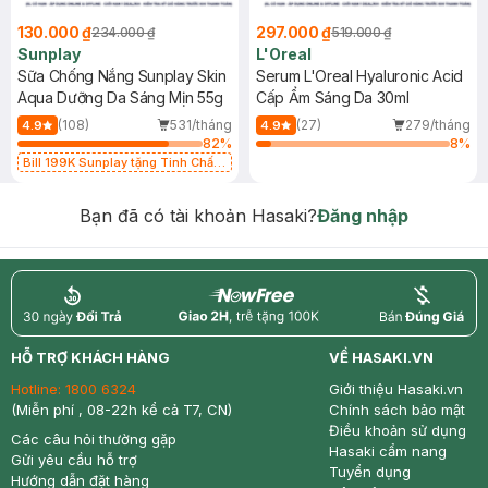
130.000 ₫
297.000 ₫
234.000 ₫
519.000 ₫
Sunplay
L'Oreal
Sữa Chống Nắng Sunplay Skin
Serum L'Oreal Hyaluronic Acid
Aqua Dưỡng Da Sáng Mịn 55g
Cấp Ẩm Sáng Da 30ml
(108)
531/tháng
(27)
279/tháng
4.9
4.9
82
%
8
%
Bill 199K Sunplay tặng Tinh Chất
Chống Nắng 7g trị giá 30K (SL có
hạn)
Bạn đã có tài khoản Hasaki?
Đăng nhập
return
nowfree
price
HỖ TRỢ KHÁCH HÀNG
VỀ HASAKI.VN
Hotline:
1800 6324
Giới thiệu Hasaki.vn
(Miễn phí , 08-22h kể cả T7, CN)
Chính sách bảo mật
Điều khoản sử dụng
Các câu hỏi thường gặp
Hasaki cẩm nang
Gửi yêu cầu hỗ trợ
Tuyển dụng
Hướng dẫn đặt hàng