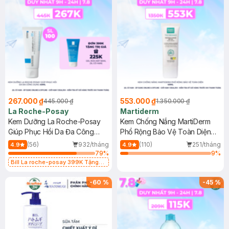
267.000 ₫
553.000 ₫
445.000 ₫
1.350.000 ₫
La Roche-Posay
Martiderm
Kem Dưỡng La Roche-Posay
Kem Chống Nắng MartiDerm
Giúp Phục Hồi Da Đa Công
Phổ Rộng Bảo Vệ Toàn Diện
Dụng 40ml
40ml
(56)
932/tháng
(110)
251/tháng
4.9
4.9
79
%
9
%
Bill La roche-posay 399K Tặng
Gel rửa mặt da dầu nhạy cảm 50ml
(SL có hạn)
-
60
%
-
45
%