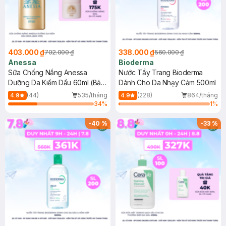
403.000 ₫
338.000 ₫
702.000 ₫
560.000 ₫
Anessa
Bioderma
Sữa Chống Nắng Anessa
Nước Tẩy Trang Bioderma
Dưỡng Da Kiềm Dầu 60ml (Bản
Dành Cho Da Nhạy Cảm 500ml
Mới)
(44)
535/tháng
(228)
864/tháng
4.9
4.9
34
%
1
%
-
40
%
-
33
%