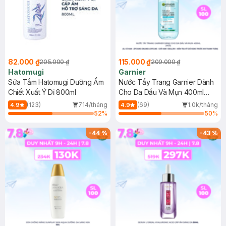
82.000 ₫
115.000 ₫
205.000 ₫
209.000 ₫
Hatomugi
Garnier
Sữa Tắm Hatomugi Dưỡng Ẩm
Nước Tẩy Trang Garnier Dành
Chiết Xuất Ý Dĩ 800ml
Cho Da Dầu Và Mụn 400ml
(Mới)
(123)
714/tháng
(69)
1.0k/tháng
4.9
4.9
52
%
50
%
-
44
%
-
43
%