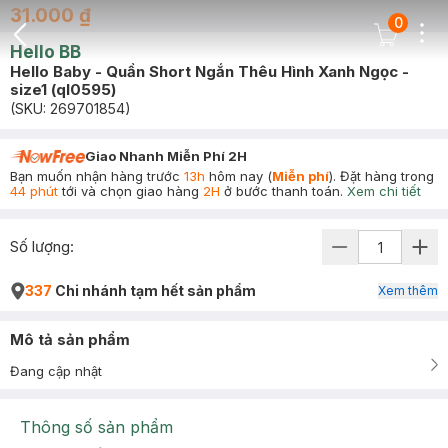
31.000 ₫
0
Dots
Cart Icon
Hello BB
Back Icon
Hello Baby - Quần Short Ngắn Thêu Hình Xanh Ngọc -
size1 (ql0595)
(SKU:
269701854
)
Giao Nhanh Miễn Phí 2H
Bạn muốn nhận hàng trước
13h
hôm nay (
Miễn phí
). Đặt hàng trong
44 phút
tới và chọn giao hàng
2H
ở bước thanh toán.
Xem chi tiết
Số lượng:
337
Chi nhánh tạm hết sản phẩm
Xem thêm
Mô tả sản phẩm
Đang cập nhật
Thông số sản phẩm