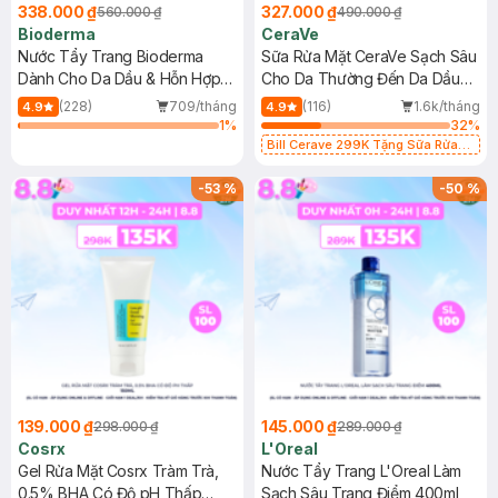
338.000 ₫
327.000 ₫
560.000 ₫
490.000 ₫
Bioderma
CeraVe
Nước Tẩy Trang Bioderma
Sữa Rửa Mặt CeraVe Sạch Sâu
Dành Cho Da Dầu & Hỗn Hợp
Cho Da Thường Đến Da Dầu
500ml
473ml
(228)
709/tháng
(116)
1.6k/tháng
4.9
4.9
1
%
32
%
Bill Cerave 299K Tặng Sữa Rửa
Mặt Cerave 30ml (SL có hạn)
-
53
%
-
50
%
139.000 ₫
145.000 ₫
298.000 ₫
289.000 ₫
Cosrx
L'Oreal
Gel Rửa Mặt Cosrx Tràm Trà,
Nước Tẩy Trang L'Oreal Làm
0.5% BHA Có Độ pH Thấp
Sạch Sâu Trang Điểm 400ml