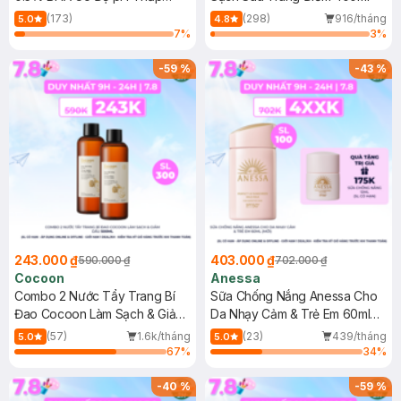
150ml
(173)
(298)
916/tháng
5.0
4.8
7
%
3
%
-
59
%
-
43
%
243.000 ₫
403.000 ₫
590.000 ₫
702.000 ₫
Cocoon
Anessa
Combo 2 Nước Tẩy Trang Bí
Sữa Chống Nắng Anessa Cho
Đao Cocoon Làm Sạch & Giảm
Da Nhạy Cảm & Trẻ Em 60ml
Dầu 500ml
(Mới)
(57)
1.6k/tháng
(23)
439/tháng
5.0
5.0
67
%
34
%
-
40
%
-
59
%