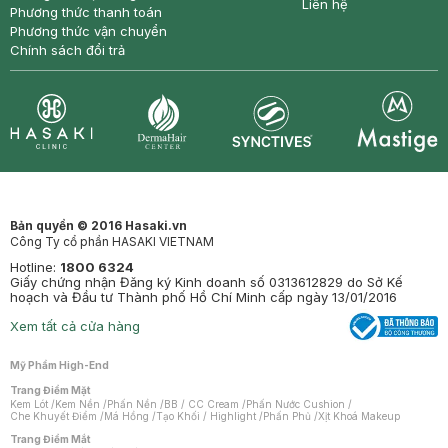
Liên hệ
Phương thức thanh toán
Phương thức vận chuyển
Chính sách đổi trả
Synctives
Clinic
Dermahair
Mastige
Bản quyền © 2016 Hasaki.vn
Công Ty cổ phần HASAKI VIETNAM
Hotline:
1800 6324
Giấy chứng nhận Đăng ký Kinh doanh số 0313612829 do Sở Kế
hoạch và Đầu tư Thành phố Hồ Chí Minh cấp ngày 13/01/2016
Xem tất cả cửa hàng
Mỹ Phẩm High-End
Trang Điểm Mặt
Kem Lót
/
Kem Nền
/
Phấn Nền
/
BB / CC Cream
/
Phấn Nước Cushion
/
Che Khuyết Điểm
/
Má Hồng
/
Tạo Khối / Highlight
/
Phấn Phủ
/
Xịt Khoá Makeup
Trang Điểm Mắt