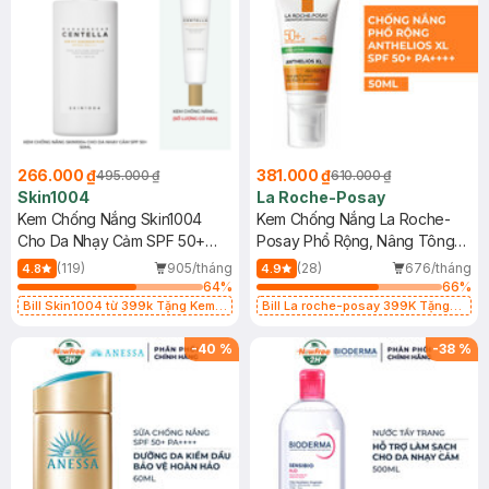
266.000 ₫
381.000 ₫
495.000 ₫
610.000 ₫
Skin1004
La Roche-Posay
Kem Chống Nắng Skin1004
Kem Chống Nắng La Roche-
Cho Da Nhạy Cảm SPF 50+
Posay Phổ Rộng, Nâng Tông
50ml
Kiềm Dầu 50ml
(119)
905/tháng
(28)
676/tháng
4.8
4.9
64
%
66
%
Bill Skin1004 từ 399k Tặng Kem
Bill La roche-posay 399K Tặng
Chống Nắng Cho Da Nhạy Cảm
Gel rửa mặt da dầu nhạy cảm 50ml
SPF 50+ 20ml (SL Có Hạn)
(SL có hạn)
-
40
%
-
38
%