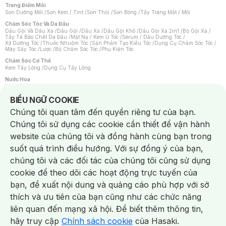
Trang Điểm Môi
Son Dưỡng Môi
/
Son Kem / Tint
/
Son Thỏi
/
Son Bóng
/
Tẩy Trang Mắt / Môi
Chăm Sóc Tóc Và Da Đầu
Dầu Gội Và Dầu Xả
/
Dầu Gội
/
Dầu Xả
/
Dầu Gội Khô
/
Dầu Gội Xả 2in1
/
Bộ Gội Xả
/
Tẩy Tế Bào Chết Da Đầu
/
Mặt Nạ / Kem Ủ Tóc
/
Serum / Dầu Dưỡng Tóc
/
Xịt Dưỡng Tóc
/
Thuốc Nhuộm Tóc
/
Sản Phẩm Tạo Kiểu Tóc
/
Dụng Cụ Chăm Sóc Tóc
/
Máy Sấy Tóc
/
Lược
/
Bộ Chăm Sóc Tóc
/
Phụ Kiện Tóc
Chăm Sóc Cơ Thể
Kem Tẩy Lông
/
Dụng Cụ Tẩy Lông
Nước Hoa
Nước Hoa Nữ
/
Nước Hoa Nam
/
Nước Hoa Cao Cấp
/
Xịt Thơm Toàn Thân
/
Nước Hoa Vùng Kín
Notice about cookies usage
BIỂU NGỮ COOKIE
Chăm Sóc Cá Nhân
Chúng tôi quan tâm đến quyền riêng tư của bạn.
Chống Muỗi
/
Khẩu Trang
/
Máy Massage
/
Mặt Nạ Xông Hơi
/
Nước Rửa Tay
/
Sản Phẩm Chăm Sóc Khác
/
Bàn Chải Đánh Răng
/
Bàn Chải Điện
/
Chúng tôi sử dụng các cookie cần thiết để vận hành
Hỗ Trợ Trắng Răng
/
Kem Đánh Răng
/
Máy Tăm Nước
/
Nước Súc Miệng
/
Tăm / Chỉ Nha Khoa
/
Xịt Thơm Miệng
/
Dung Dịch Vệ Sinh
/
Dưỡng Vùng Kín
/
website của chúng tôi và đồng hành cùng bạn trong
Khăn Ướt Vệ Sinh Vùng Kín
/
Băng Vệ Sinh
/
Tampon
/
Bọt Cạo Râu
/
Dao Cạo Râu
/
Máy Cạo Râu
suốt quá trình điều hướng. Với sự đồng ý của bạn,
Vấn Đề Về Da
chúng tôi và các đối tác của chúng tôi cũng sử dụng
Da Dầu / Lỗ Chân Lông To
/
Da Khô / Mất Nước
/
Da Lão Hóa
/
Da Mụn
/
Da Nhạy Cảm / Kích Ứng
/
Da Xỉn Màu
/
Thâm / Nám / Tàn Nhang
/
cookie để theo dõi các hoạt động trực tuyến của
Quầng Thâm & Bọng Mắt
/
Sẹo
/
Viêm Da Cơ Địa
bạn, đề xuất nội dung và quảng cáo phù hợp với sở
Dụng Cụ / Phụ Kiện Chăm Sóc Da
Chat i
Bông Tẩy Trang
/
Khăn Lau Mặt Khô
/
Dụng Cụ / Máy Rửa Mặt
/
Máy Chăm Sóc Da
/
thích và ưu tiên của bạn cũng như các chức năng
Dụng Cụ Chăm Sóc Khác
liên quan đến mạng xã hội. Để biết thêm thông tin,
hãy truy cập
Chính sách cookie
của Hasaki.