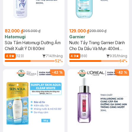
82.000 ₫
129.000 ₫
205.000 ₫
209.000 ₫
Hatomugi
Garnier
Sữa Tắm Hatomugi Dưỡng Ẩm
Nước Tẩy Trang Garnier Dành
Chiết Xuất Ý Dĩ 800ml
Cho Da Dầu Và Mụn 400ml
(Mới)
(123)
714/tháng
(69)
935/tháng
4.9
4.9
52
%
64
%
-
42
%
-
42
%