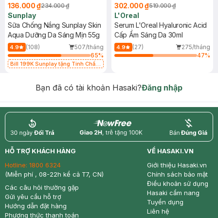
136.000 ₫
302.000 ₫
234.000 ₫
519.000 ₫
Sunplay
L'Oreal
Sữa Chống Nắng Sunplay Skin
Serum L'Oreal Hyaluronic Acid
Aqua Dưỡng Da Sáng Mịn 55g
Cấp Ẩm Sáng Da 30ml
(108)
507/tháng
(27)
275/tháng
4.9
4.9
65
%
47
%
Bill 199K Sunplay tặng Tinh Chất
Chống Nắng 7g trị giá 30K (SL có
hạn)
Bạn đã có tài khoản Hasaki?
Đăng nhập
return
nowfree
price
HỖ TRỢ KHÁCH HÀNG
VỀ HASAKI.VN
Hotline:
1800 6324
Giới thiệu Hasaki.vn
(Miễn phí , 08-22h kể cả T7, CN)
Chính sách bảo mật
Điều khoản sử dụng
Các câu hỏi thường gặp
Hasaki cẩm nang
Gửi yêu cầu hỗ trợ
Tuyển dụng
Hướng dẫn đặt hàng
Liên hệ
Phương thức thanh toán