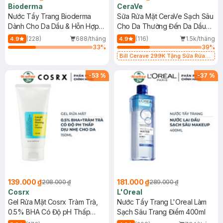
Bioderma
CeraVe
Nước Tẩy Trang Bioderma
Sữa Rửa Mặt CeraVe Sạch Sâu
Dành Cho Da Dầu & Hỗn Hợp
Cho Da Thường Đến Da Dầu
500ml
473ml
(228)
688/tháng
(116)
1.5k/tháng
4.9
4.9
33
%
39
%
Bill Cerave 299K Tặng Sữa Rửa
Mặt Cerave 30ml (SL có hạn)
-
53
%
-
37
%
139.000 ₫
181.000 ₫
298.000 ₫
289.000 ₫
Cosrx
L'Oreal
Gel Rửa Mặt Cosrx Tràm Trà,
Nước Tẩy Trang L'Oreal Làm
0.5% BHA Có Độ pH Thấp
Sạch Sâu Trang Điểm 400ml
150ml