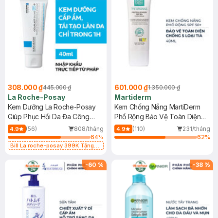
308.000 ₫
601.000 ₫
445.000 ₫
1.350.000 ₫
La Roche-Posay
Martiderm
Kem Dưỡng La Roche-Posay
Kem Chống Nắng MartiDerm
Giúp Phục Hồi Da Đa Công
Phổ Rộng Bảo Vệ Toàn Diện
Dụng 40ml
40ml
(56)
808/tháng
(110)
231/tháng
4.9
4.9
64
%
62
%
Bill La roche-posay 399K Tặng
Gel rửa mặt da dầu nhạy cảm 50ml
(SL có hạn)
-
60
%
-
38
%