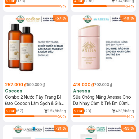
(173)
(298)
734/tháng
5.0
4.8
9
%
64
%
-
57
%
-
40
%
252.000 ₫
418.000 ₫
590.000 ₫
702.000 ₫
Cocoon
Anessa
Combo 2 Nước Tẩy Trang Bí
Sữa Chống Nắng Anessa Cho
Đao Cocoon Làm Sạch & Giảm
Da Nhạy Cảm & Trẻ Em 60ml
Dầu 500ml
(Mới)
(57)
1.5k/tháng
(23)
423/tháng
5.0
5.0
56
%
14
%
-
31
%
-
55
%