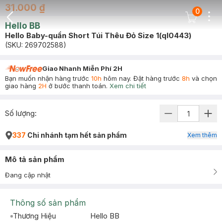
31.000 ₫
0
Dots
Cart Icon
Hello BB
Back Icon
Hello Baby-quần Short Túi Thêu Đỏ Size 1(ql0443)
(SKU:
269702588
)
Giao Nhanh Miễn Phí 2H
Bạn muốn nhận hàng trước
10h
hôm nay. Đặt hàng trước
8h
và chọn
giao hàng
2H
ở bước thanh toán.
Xem chi tiết
Số lượng:
337
Chi nhánh tạm hết sản phẩm
Xem thêm
Mô tả sản phẩm
Đang cập nhật
Thông số sản phẩm
Thương Hiệu
Hello BB