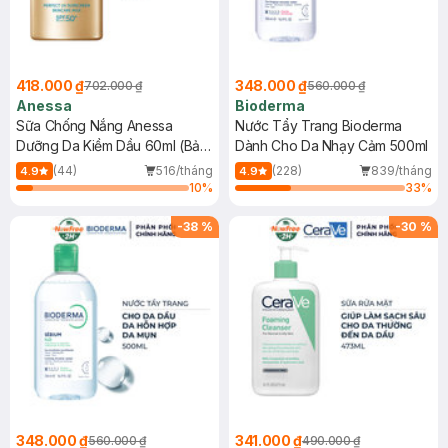
418.000 ₫
348.000 ₫
702.000 ₫
560.000 ₫
Anessa
Bioderma
Sữa Chống Nắng Anessa
Nước Tẩy Trang Bioderma
Dưỡng Da Kiềm Dầu 60ml (Bản
Dành Cho Da Nhạy Cảm 500ml
Mới)
(44)
516/tháng
(228)
839/tháng
4.9
4.9
10
%
33
%
-
38
%
-
30
%
348.000 ₫
341.000 ₫
560.000 ₫
490.000 ₫