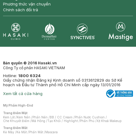
Phương thức vận chuyển
Chính sách đổi trả
Synctives
Clinic
Dermahair
Mastige
Bản quyền © 2016 Hasaki.vn
Công Ty cổ phần HASAKI VIETNAM
Hotline:
1800 6324
Giấy chứng nhận Đăng ký Kinh doanh số 0313612829 do Sở Kế
hoạch và Đầu tư Thành phố Hồ Chí Minh cấp ngày 13/01/2016
Xem tất cả cửa hàng
Mỹ Phẩm High-End
Trang Điểm Mặt
Kem Lót
/
Kem Nền
/
Phấn Nền
/
BB / CC Cream
/
Phấn Nước Cushion
/
Che Khuyết Điểm
/
Má Hồng
/
Tạo Khối / Highlight
/
Phấn Phủ
/
Xịt Khoá Makeup
Trang Điểm Mắt
Kẻ Mày
/
Kẻ Mắt
/
Phấn Mắt
/
Mascara