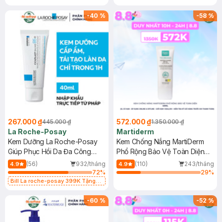
-
40
%
-
58
%
267.000 ₫
572.000 ₫
445.000 ₫
1.350.000 ₫
La Roche-Posay
Martiderm
Kem Dưỡng La Roche-Posay
Kem Chống Nắng MartiDerm
Giúp Phục Hồi Da Đa Công
Phổ Rộng Bảo Vệ Toàn Diện
Dụng 40ml
40ml
(56)
932/tháng
(110)
243/tháng
4.9
4.9
72
%
29
%
Bill La roche-posay 399K Tặng
Gel rửa mặt da dầu nhạy cảm 50ml
(SL có hạn)
-
60
%
-
52
%