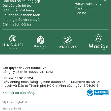
Các câu hỏi thường gặp
Hasaki cẩm nang
Gửi yêu cầu hỗ trợ
Tuyển dụng
Hướng dẫn đặt hàng
Liên hệ
Phương thức thanh toán
Phương thức vận chuyển
Chính sách đổi trả
Synctives
Clinic
Dermahair
Mastige
Bản quyền © 2016 Hasaki.vn
Công Ty cổ phần HASAKI VIETNAM
Hotline:
1800 6324
Giấy chứng nhận Đăng ký Kinh doanh số 0313612829 do Sở Kế
hoạch và Đầu tư Thành phố Hồ Chí Minh cấp ngày 13/01/2016
Xem tất cả cửa hàng
Mỹ Phẩm High-End
Trang Điểm Mặt