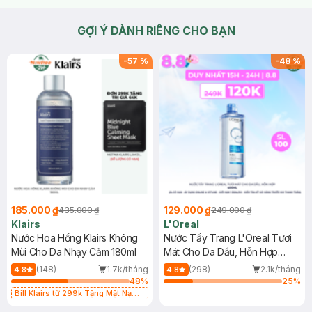
GỢI Ý DÀNH RIÊNG CHO BẠN
-
57
%
-
48
%
185.000 ₫
129.000 ₫
435.000 ₫
249.000 ₫
Klairs
L'Oreal
Nước Hoa Hồng Klairs Không
Nước Tẩy Trang L'Oreal Tươi
Mùi Cho Da Nhạy Cảm 180ml
Mát Cho Da Dầu, Hỗn Hợp
400ml
(148)
1.7k/tháng
(298)
2.1k/tháng
4.8
4.8
48
%
25
%
Bill Klairs từ 299k Tặng Mặt Nạ
Làm Dịu Da & Kiểm Soát Dầu Nhờn