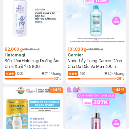
82.000 ₫
101.000 ₫
205.000 ₫
209.000 ₫
Hatomugi
Garnier
Sữa Tắm Hatomugi Dưỡng Ẩm
Nước Tẩy Trang Garnier Dành
Chiết Xuất Ý Dĩ 800ml
Cho Da Dầu Và Mụn 400ml
(Mới)
(123)
714/tháng
(69)
1.2k/tháng
4.9
4.9
52
%
26
%
-
44
%
-
43
%