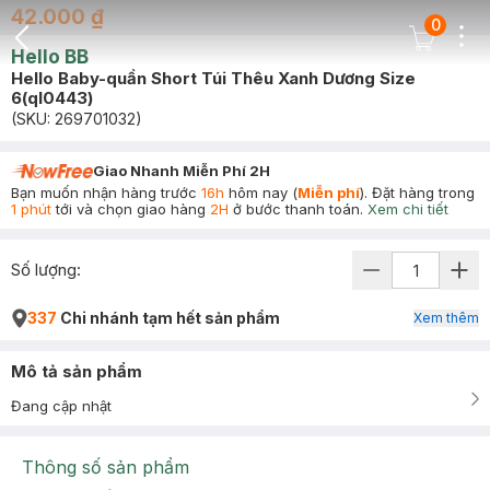
42.000 ₫
0
Dots
Cart Icon
Hello BB
Back Icon
Hello Baby-quần Short Túi Thêu Xanh Dương Size
6(ql0443)
(SKU:
269701032
)
Giao Nhanh Miễn Phí 2H
Bạn muốn nhận hàng trước
16h
hôm nay (
Miễn phí
). Đặt hàng trong
1 phút
tới và chọn giao hàng
2H
ở bước thanh toán.
Xem chi tiết
Số lượng:
337
Chi nhánh tạm hết sản phẩm
Xem thêm
Mô tả sản phẩm
Đang cập nhật
Thông số sản phẩm