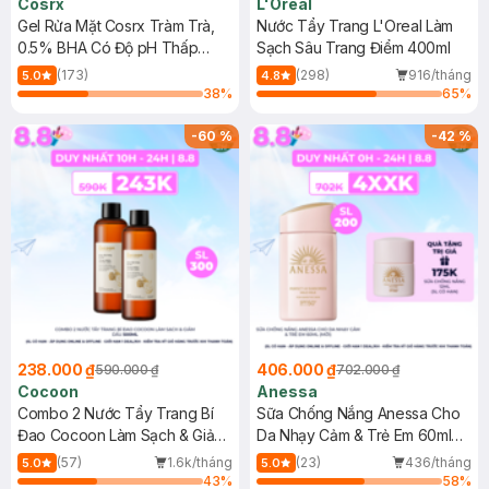
Cosrx
L'Oreal
Gel Rửa Mặt Cosrx Tràm Trà,
Nước Tẩy Trang L'Oreal Làm
0.5% BHA Có Độ pH Thấp
Sạch Sâu Trang Điểm 400ml
150ml
(173)
(298)
916/tháng
5.0
4.8
38
%
65
%
-
60
%
-
42
%
238.000 ₫
406.000 ₫
590.000 ₫
702.000 ₫
Cocoon
Anessa
Combo 2 Nước Tẩy Trang Bí
Sữa Chống Nắng Anessa Cho
Đao Cocoon Làm Sạch & Giảm
Da Nhạy Cảm & Trẻ Em 60ml
Dầu 500ml
(Mới)
(57)
1.6k/tháng
(23)
436/tháng
5.0
5.0
43
%
58
%