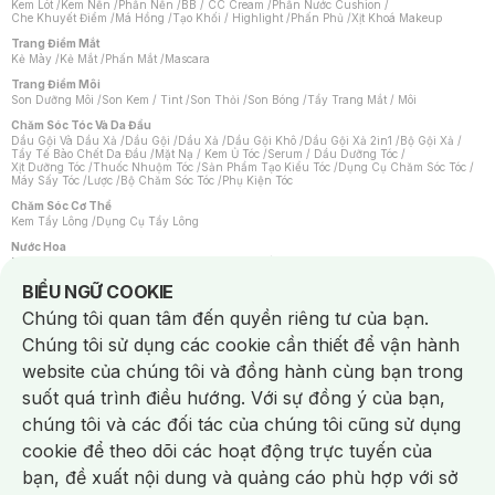
Kem Lót
/
Kem Nền
/
Phấn Nền
/
BB / CC Cream
/
Phấn Nước Cushion
/
Che Khuyết Điểm
/
Má Hồng
/
Tạo Khối / Highlight
/
Phấn Phủ
/
Xịt Khoá Makeup
Trang Điểm Mắt
Kẻ Mày
/
Kẻ Mắt
/
Phấn Mắt
/
Mascara
Trang Điểm Môi
Son Dưỡng Môi
/
Son Kem / Tint
/
Son Thỏi
/
Son Bóng
/
Tẩy Trang Mắt / Môi
Chăm Sóc Tóc Và Da Đầu
Dầu Gội Và Dầu Xả
/
Dầu Gội
/
Dầu Xả
/
Dầu Gội Khô
/
Dầu Gội Xả 2in1
/
Bộ Gội Xả
/
Tẩy Tế Bào Chết Da Đầu
/
Mặt Nạ / Kem Ủ Tóc
/
Serum / Dầu Dưỡng Tóc
/
Xịt Dưỡng Tóc
/
Thuốc Nhuộm Tóc
/
Sản Phẩm Tạo Kiểu Tóc
/
Dụng Cụ Chăm Sóc Tóc
/
Máy Sấy Tóc
/
Lược
/
Bộ Chăm Sóc Tóc
/
Phụ Kiện Tóc
Chăm Sóc Cơ Thể
Kem Tẩy Lông
/
Dụng Cụ Tẩy Lông
Nước Hoa
Nước Hoa Nữ
/
Nước Hoa Nam
/
Nước Hoa Cao Cấp
/
Xịt Thơm Toàn Thân
/
Nước Hoa Vùng Kín
Notice about cookies usage
BIỂU NGỮ COOKIE
Chăm Sóc Cá Nhân
Chúng tôi quan tâm đến quyền riêng tư của bạn.
Chống Muỗi
/
Khẩu Trang
/
Máy Massage
/
Mặt Nạ Xông Hơi
/
Nước Rửa Tay
/
Sản Phẩm Chăm Sóc Khác
/
Bàn Chải Đánh Răng
/
Bàn Chải Điện
/
Chúng tôi sử dụng các cookie cần thiết để vận hành
Hỗ Trợ Trắng Răng
/
Kem Đánh Răng
/
Máy Tăm Nước
/
Nước Súc Miệng
/
Tăm / Chỉ Nha Khoa
/
Xịt Thơm Miệng
/
Dung Dịch Vệ Sinh
/
Dưỡng Vùng Kín
/
website của chúng tôi và đồng hành cùng bạn trong
Khăn Ướt Vệ Sinh Vùng Kín
/
Băng Vệ Sinh
/
Tampon
/
Bọt Cạo Râu
/
Dao Cạo Râu
/
Máy Cạo Râu
suốt quá trình điều hướng. Với sự đồng ý của bạn,
Vấn Đề Về Da
chúng tôi và các đối tác của chúng tôi cũng sử dụng
Da Dầu / Lỗ Chân Lông To
/
Da Khô / Mất Nước
/
Da Lão Hóa
/
Da Mụn
/
Da Nhạy Cảm / Kích Ứng
/
Da Xỉn Màu
/
Thâm / Nám / Tàn Nhang
/
cookie để theo dõi các hoạt động trực tuyến của
Quầng Thâm & Bọng Mắt
/
Sẹo
/
Viêm Da Cơ Địa
bạn, đề xuất nội dung và quảng cáo phù hợp với sở
Dụng Cụ / Phụ Kiện Chăm Sóc Da
Chat i
Bông Tẩy Trang
/
Khăn Lau Mặt Khô
/
Dụng Cụ / Máy Rửa Mặt
/
Máy Chăm Sóc Da
/