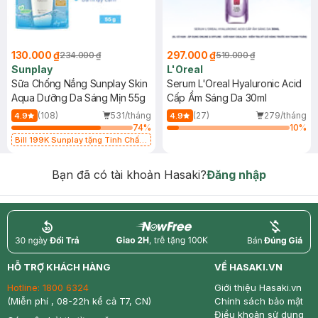
130.000 ₫
297.000 ₫
234.000 ₫
519.000 ₫
Sunplay
L'Oreal
Sữa Chống Nắng Sunplay Skin
Serum L'Oreal Hyaluronic Acid
Aqua Dưỡng Da Sáng Mịn 55g
Cấp Ẩm Sáng Da 30ml
(108)
531/tháng
(27)
279/tháng
4.9
4.9
74
%
10
%
Bill 199K Sunplay tặng Tinh Chất
Chống Nắng 7g trị giá 30K (SL có
hạn)
Bạn đã có tài khoản Hasaki?
Đăng nhập
return
nowfree
price
HỖ TRỢ KHÁCH HÀNG
VỀ HASAKI.VN
Hotline:
1800 6324
Giới thiệu Hasaki.vn
(Miễn phí , 08-22h kể cả T7, CN)
Chính sách bảo mật
Điều khoản sử dụng