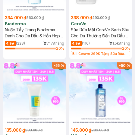
334.000 ₫
338.000 ₫
560.000 ₫
490.000 ₫
Bioderma
CeraVe
Nước Tẩy Trang Bioderma
Sữa Rửa Mặt CeraVe Sạch Sâu
Dành Cho Da Dầu & Hỗn Hợp
Cho Da Thường Đến Da Dầu
500ml
473ml
(228)
717/tháng
(116)
1.5k/tháng
4.9
4.9
20
%
20
%
Bill Cerave 299K Tặng Sữa Rửa
Mặt Cerave 30ml (SL có hạn)
-
55
%
-
50
%
135.000 ₫
145.000 ₫
298.000 ₫
289.000 ₫