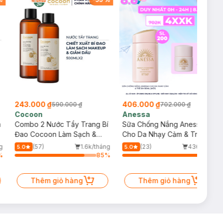
243.000 ₫
406.000 ₫
590.000 ₫
702.000 ₫
Cocoon
Anessa
m
Combo 2 Nước Tẩy Trang Bí
Sữa Chống Nắng Anessa
Đao Cocoon Làm Sạch &
Cho Da Nhạy Cảm & Trẻ Em
Giảm Dầu 500ml
60ml (Mới)
g
(57)
1.6k/tháng
(23)
436/tháng
5.0
5.0
%
85
%
98
%
Thêm giỏ hàng
Thêm giỏ hàng