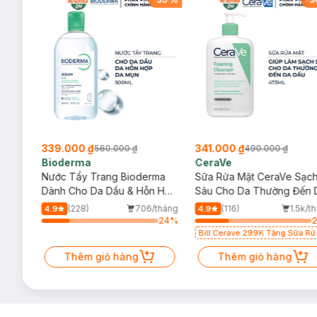
339.000 ₫
341.000 ₫
560.000 ₫
490.000 ₫
Bioderma
CeraVe
rma
Nước Tẩy Trang Bioderma
Sữa Rửa Mặt CeraVe Sạc
m
Dành Cho Da Dầu & Hỗn Hợp
Sâu Cho Da Thường Đến 
500ml
Dầu 473ml
/tháng
(228)
706/tháng
(116)
1.5k/t
4.9
4.9
72
%
24
%
Bill Cerave 299K Tặng Sữa Rử
Mặt Cerave 30ml (SL có hạn)
Thêm giỏ hàng
Thêm giỏ hàng