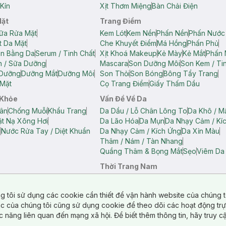
Kín
Xịt Thơm Miệng
Bàn Chải Điện
Mặt
Trang Điểm
ữa Rửa Mặt
Kem Lót
Kem Nền
Phấn Nền
Phấn Nước
t Da Mặt
Che Khuyết Điểm
Má Hồng
Phấn Phủ
ân Bằng Da
Serum / Tinh Chất
Xịt Khoá Makeup
Kẻ Mày
Kẻ Mắt
Phấn 
n / Sữa Dưỡng
Mascara
Son Dưỡng Môi
Son Kem / Tin
 Dưỡng
Dưỡng Mắt
Dưỡng Môi
Son Thỏi
Son Bóng
Bông Tẩy Trang
Mặt
Cọ Trang Điểm
Giấy Thấm Dầu
 Khỏe
Vấn Đề Về Da
ân
Chống Muỗi
Khẩu Trang
Da Dầu / Lỗ Chân Lông To
Da Khô / M
t Nạ Xông Hơi
Da Lão Hóa
Da Mụn
Da Nhạy Cảm / Kí
g
Nước Rửa Tay / Diệt Khuẩn
Da Nhạy Cảm / Kích Ứng
Da Xỉn Màu
Thâm / Nám / Tàn Nhang
Quầng Thâm & Bọng Mắt
Sẹo
Viêm Da
Thời Trang Nam
ữ
Áo Hai Dây Nữ
Áo Polo Nữ
Áo Polo Nam
Áo Thun Nam
Áo Tank T
Tank Top Nữ
Quần Dài Nữ
Quần Lót Nam
Quần Short Nam
g tôi sử dụng các cookie cần thiết để vận hành website của chúng t
n Short Nữ
tác của chúng tôi cũng sử dụng cookie để theo dõi các hoạt động tr
c năng liên quan đến mạng xã hội. Để biết thêm thông tin, hãy truy 
o Chéo
Túi Du Lịch