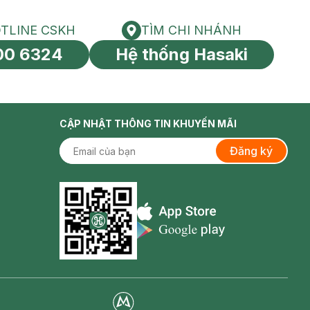
TLINE CSKH
TÌM CHI NHÁNH
HOTLINE CSKH
Tìm chi nhánh
00 6324
Hệ thống Hasaki
tín toàn cầu
CẬP NHẬT THÔNG TIN KHUYẾN MÃI
Đăng ký
Appstore icon
Goolge Play icon