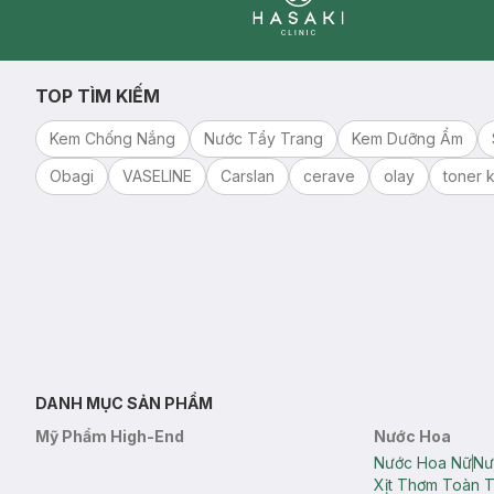
Clinic
TOP TÌM KIẾM
Kem Chống Nắng
Nước Tẩy Trang
Kem Dưỡng Ẩm
Obagi
VASELINE
Carslan
cerave
olay
toner k
DANH MỤC SẢN PHẨM
Mỹ Phẩm High-End
Nước Hoa
Nước Hoa Nữ
Nư
Xịt Thơm Toàn 