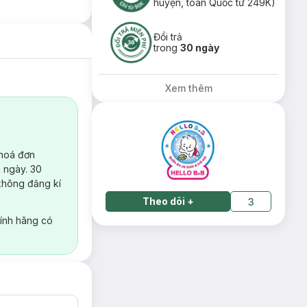
huyện, toàn Quốc từ 249K)
Đổi trả
trong
30 ngày
Xem thêm
 hoá đơn
 ngày. 30
không đăng kí
Theo dõi
+
3
ính hãng có