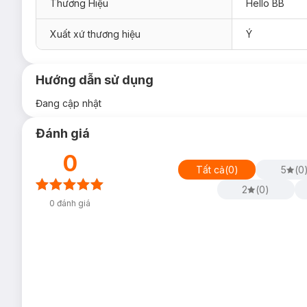
Thương Hiệu
Hello BB
Xuất xứ thương hiệu
Ý
Hướng dẫn sử dụng
Đang cập nhật
Đánh giá
0
Tất cả
(
0
)
5
(
0
2
(
0
)
0
đánh giá