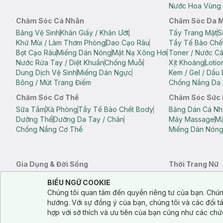
Nước Hoa Vùng 
Chăm Sóc Cá Nhân
Chăm Sóc Da 
Băng Vệ Sinh
Khăn Giấy / Khăn Ướt
Tẩy Trang Mặt
S
Khử Mùi / Làm Thơm Phòng
Dao Cạo Râu
Tẩy Tế Bào Chế
Bọt Cạo Râu
Miếng Dán Nóng
Mặt Nạ Xông Hơi
Toner / Nước C
Nước Rửa Tay / Diệt Khuẩn
Chống Muỗi
Xịt Khoáng
Lotio
Dung Dịch Vệ Sinh
Miếng Dán Ngực
Kem / Gel / Dầu
Bông / Mút Trang Điểm
Chống Nắng Da 
Chăm Sóc Cơ Thể
Chăm Sóc Sức
Sữa Tắm
Xà Phòng
Tẩy Tế Bào Chết Body
Băng Dán Cá Nh
Dưỡng Thể
Dưỡng Da Tay / Chân
Máy Massage
Mặ
Chống Nắng Cơ Thể
Miếng Dán Nón
Gia Dụng & Đời Sống
Thời Trang Nữ
Khăn Tắm
Bông Tắm / Phụ Kiện Tắm
Áo Crop Top N
Notice about cookies usage
Cookie Consent
BIỂU NGỮ COOKIE
Phụ Kiện Điện Thoại
Quạt Cầm Tay / Quạt Mini
Áo Thun Nữ
Áo 
Chúng tôi quan tâm đến quyền riêng tư của bạn. Chún
Khử Mùi / Làm Thơm Phòng
Nước Giặt
Nước Xả
Quần Lót Nữ
Quầ
hướng. Với sự đồng ý của bạn, chúng tôi và các đối 
Balo
Túi Xách
hợp với sở thích và ưu tiên của bạn cũng như các chứ
Balo Laptop
Balo Du Lịch
Túi Tote
Túi Đe