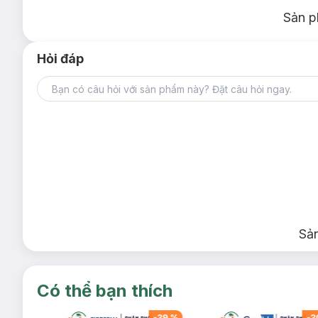
Sản p
Hỏi đáp
Sả
Có thể bạn thích
-
39
%
-
39
%
-
3