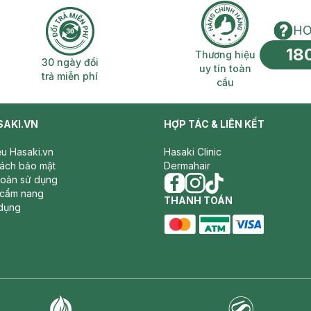
HO
18
n phí 2H
30 ngày đổi trả miễn phí
Thương hiệu uy 
Thương hiệu
30 ngày đổi
uy tín toàn
trả miễn phí
cầu
SAKI.VN
HỢP TÁC & LIÊN KẾT
iệu Hasaki.vn
Hasaki Clinic
sách bảo mật
Dermahair
hoản sử dụng
 cẩm nang
facebook
THANH TOÁN
instagram
tiktok
dụng
master card
ATM card
visa card