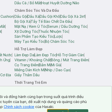
Dầu Cá / Bổ Mắt
Hoạt Huyết Dưỡng Não
Chăm Sóc Tóc Và Da Đầu
 Cushion
Dầu Gội
Dầu Xả
Dầu Gội Khô
Dầu Gội Xả 2in1
Bộ Gội Xả
Tẩy Tế Bào Chết Da Đầu
Mắt
Mặt Nạ / Kem Ủ Tóc
Serum / Dầu Dưỡng Tóc
t
Xịt Dưỡng Tóc
Thuốc Nhuộm Tóc
Sản Phẩm Tạo Kiểu Tóc
Lược
Máy Tạo Kiểu Tóc
Bộ Chăm Sóc Tóc
Hỗ Trợ Làm Đẹp
ất Nước
Làm Đẹp Da
Làm Đẹp Tóc
Hỗ Trợ Giảm Cân
ch Ứng
Vitamin / Khoáng Chất
Bông / Mút Trang Điểm
Cọ Trang Điểm
Bấm Mi
Mi Giả
Miếng Dán Kích Mí
Nhíp / Dao Cạo
 Cơ Địa
Giấy Thấm Dầu
Thời Trang Trẻ Em
op Nam
Áo Dây Trẻ Em
Áo Thun Trẻ Em
Áo Sát Nách Trẻ Em
Quần Short Trẻ Em
ôi và đồng hành cùng bạn trong suốt quá trình điều
ực tuyến của bạn, đề xuất nội dung và quảng cáo phù
cập
Chính sách cookie
của Hasaki.