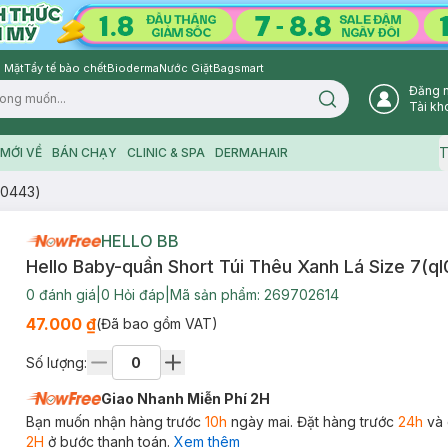
 Mặt
Tẩy tế bào chết
Bioderma
Nước Giặt
Bagsmart
Đăng 
Search icon
Tài kh
T
MỚI VỀ
BÁN CHẠY
CLINIC & SPA
DERMAHAIR
l0443)
HELLO BB
Hello Baby-quần Short Túi Thêu Xanh Lá Size 7(q
0
đánh giá
|
0
Hỏi đáp
|
Mã sản phẩm:
269702614
47.000 ₫
(Đã bao gồm VAT)
Số lượng:
Giao Nhanh Miễn Phí 2H
Bạn muốn nhận hàng trước
10h
ngày mai. Đặt hàng trước
24h
và 
2H
ở bước thanh toán.
Xem thêm