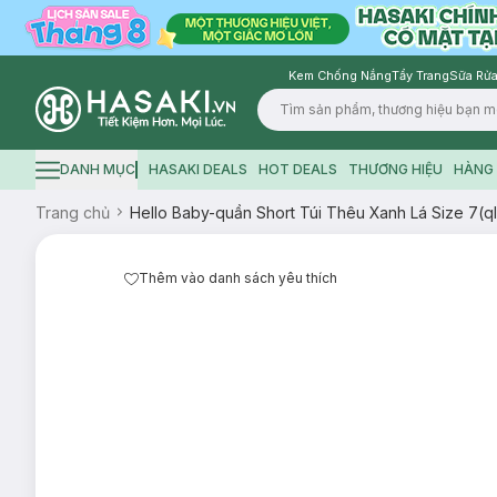
Kem Chống Nắng
Tẩy Trang
Sữa Rửa
Logo
DANH MỤC
HASAKI DEALS
HOT DEALS
THƯƠNG HIỆU
HÀNG 
Hamburger icon
Trang chủ
Hello Baby-quần Short Túi Thêu Xanh Lá Size 7(q
Thêm vào danh sách yêu thích