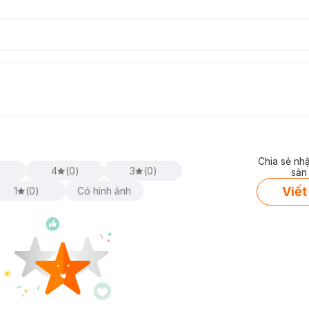
Chia sẻ nh
)
4
(
0
)
3
(
0
)
sản
Viết
1
(
0
)
Có hình ảnh