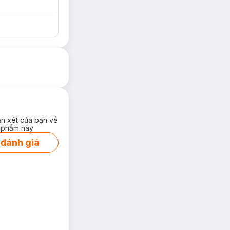
ận xét của bạn về
 phẩm này
 đánh giá