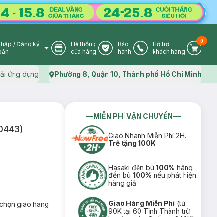
0
nhập
/
Đăng ký
Hệ thống
Bảo
Hỗ trợ
User Icon
Store Icon
Warranty Icon
Phone Icon
Cart I
oản
cửa hàng
hành
khách hàng
ải ứng dụng
Phường 8, Quận 10, Thành phố Hồ Chí Minh
Map icon
MIỄN PHÍ VẬN CHUYỂN
l0443)
Giao Nhanh Miễn Phí 2H.
Trễ tặng 100K
Hasaki đền bù
100%
hãng
đền bù
100%
nếu phát hiện
hàng giả
Giao Hàng Miễn Phí
(từ
chọn giao hàng
90K tại 60 Tỉnh Thành trừ