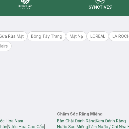
Synctives
Dermahair
Sữa Rửa Mặt
Bông Tẩy Trang
Mặt Nạ
LOREAL
LA ROC
lairs
Chăm Sóc Răng Miệng
ớc Hoa Nam
Bàn Chải Đánh Răng
Kem Đánh Răng
Thân
Nước Hoa Cao Cấp
Nước Súc Miệng
Tăm Nước / Chỉ Nha 