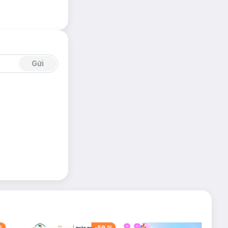
Gửi
%
-
59
%
-
42
%