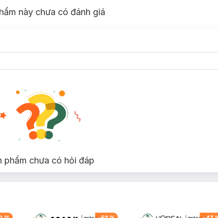
hẩm này chưa có đánh giá
n phẩm chưa có hỏi đáp
0
%
-
53
%
-
47