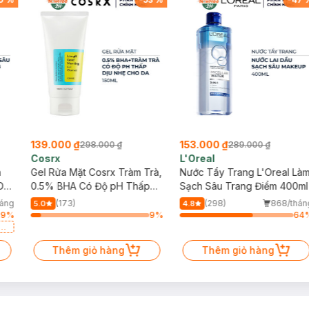
139.000 ₫
153.000 ₫
298.000 ₫
289.000 ₫
Cosrx
L'Oreal
h
Gel Rửa Mặt Cosrx Tràm Trà,
Nước Tẩy Trang L'Oreal Là
Da
0.5% BHA Có Độ pH Thấp
Sạch Sâu Trang Điểm 400ml
150ml
háng
(173)
(298)
868/thán
5.0
4.8
29
%
9
%
64
a
Thêm giỏ hàng
Thêm giỏ hàng