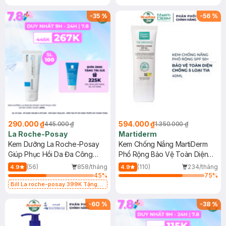
-
35
%
-
56
%
290.000 ₫
594.000 ₫
445.000 ₫
1.350.000 ₫
La Roche-Posay
Martiderm
Kem Dưỡng La Roche-Posay
Kem Chống Nắng MartiDerm
Giúp Phục Hồi Da Đa Công
Phổ Rộng Bảo Vệ Toàn Diện
Dụng 40ml
40ml
(56)
858/tháng
(110)
234/tháng
4.9
4.9
45
%
75
%
Bill La roche-posay 399K Tặng
Gel rửa mặt da dầu nhạy cảm 50ml
(SL có hạn)
-
60
%
-
38
%