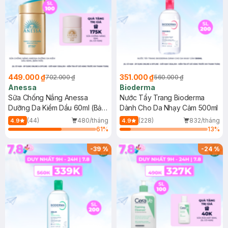
449.000 ₫
351.000 ₫
702.000 ₫
560.000 ₫
Anessa
Bioderma
Sữa Chống Nắng Anessa
Nước Tẩy Trang Bioderma
Dưỡng Da Kiềm Dầu 60ml (Bản
Dành Cho Da Nhạy Cảm 500ml
Mới)
(44)
480/tháng
(228)
832/tháng
4.9
4.9
61
%
13
%
-
39
%
-
24
%