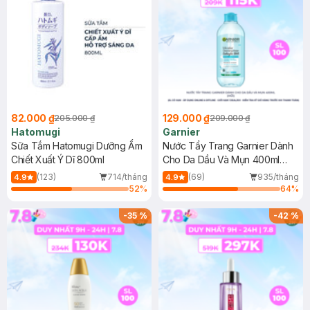
82.000 ₫
129.000 ₫
205.000 ₫
209.000 ₫
Hatomugi
Garnier
Sữa Tắm Hatomugi Dưỡng Ẩm
Nước Tẩy Trang Garnier Dành
Chiết Xuất Ý Dĩ 800ml
Cho Da Dầu Và Mụn 400ml
(Mới)
(123)
714/tháng
(69)
935/tháng
4.9
4.9
52
%
64
%
-
35
%
-
42
%