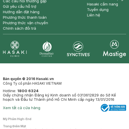
Các câu hỏi thường gặp
Hasaki cẩm nang
Gửi yêu cầu hỗ trợ
Tuyển dụng
Hướng dẫn đặt hàng
Liên hệ
Phương thức thanh toán
Phương thức vận chuyển
Chính sách đổi trả
Synctives
Clinic
Dermahair
Mastige
Bản quyền © 2016 Hasaki.vn
Công Ty cổ phần HASAKI VIETNAM
Hotline:
1800 6324
Giấy chứng nhận Đăng ký Kinh doanh số 0313612829 do Sở Kế
hoạch và Đầu tư Thành phố Hồ Chí Minh cấp ngày 13/01/2016
Xem tất cả cửa hàng
Mỹ Phẩm High-End
Trang Điểm Mặt