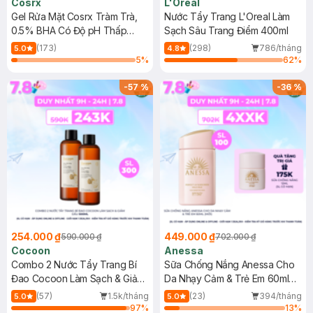
Cosrx
L'Oreal
Gel Rửa Mặt Cosrx Tràm Trà,
Nước Tẩy Trang L'Oreal Làm
0.5% BHA Có Độ pH Thấp
Sạch Sâu Trang Điểm 400ml
150ml
(173)
(298)
786/tháng
5.0
4.8
5
%
62
%
-
57
%
-
36
%
254.000 ₫
449.000 ₫
590.000 ₫
702.000 ₫
Cocoon
Anessa
Combo 2 Nước Tẩy Trang Bí
Sữa Chống Nắng Anessa Cho
Đao Cocoon Làm Sạch & Giảm
Da Nhạy Cảm & Trẻ Em 60ml
Dầu 500ml
(Mới)
(57)
1.5k/tháng
(23)
394/tháng
5.0
5.0
97
%
13
%