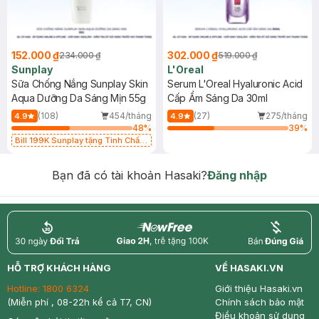
152.000 ₫
302.000 ₫
234.000 ₫
519.000 ₫
Sunplay
L'Oreal
Sữa Chống Nắng Sunplay Skin
Serum L'Oreal Hyaluronic Acid
Aqua Dưỡng Da Sáng Mịn 55g
Cấp Ẩm Sáng Da 30ml
(108)
454/tháng
(27)
275/tháng
4.9
4.9
48
%
39
%
Bill 199K Sunplay tặng Tinh Chất
Chống Nắng 7g trị giá 30K (SL có
hạn)
Bạn đã có tài khoản Hasaki?
Đăng nhập
return
nowfree
price
HỖ TRỢ KHÁCH HÀNG
VỀ HASAKI.VN
Hotline:
1800 6324
Giới thiệu Hasaki.vn
(Miễn phí , 08-22h kể cả T7, CN)
Chính sách bảo mật
Điều khoản sử dụng