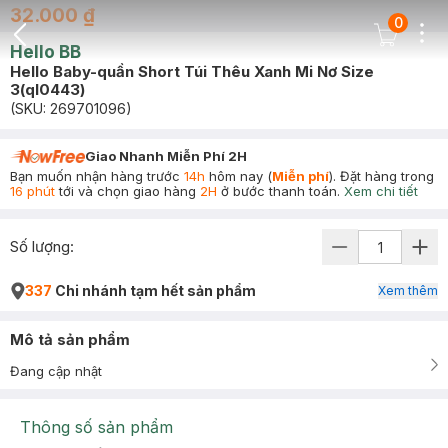
32.000 ₫
0
Dots
Cart Icon
Hello BB
Back Icon
Hello Baby-quần Short Túi Thêu Xanh Mi Nơ Size
3(ql0443)
(SKU:
269701096
)
Giao Nhanh Miễn Phí 2H
Bạn muốn nhận hàng trước
14h
hôm nay (
Miễn phí
). Đặt hàng trong
16 phút
tới và chọn giao hàng
2H
ở bước thanh toán.
Xem chi tiết
Số lượng:
337
Chi nhánh tạm hết sản phẩm
Xem thêm
Mô tả sản phẩm
Đang cập nhật
Thông số sản phẩm