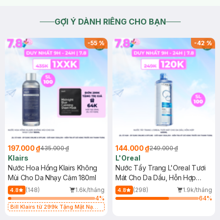
GỢI Ý DÀNH RIÊNG CHO BẠN
-
55
%
-
42
%
197.000 ₫
144.000 ₫
435.000 ₫
249.000 ₫
Klairs
L'Oreal
Nước Hoa Hồng Klairs Không
Nước Tẩy Trang L'Oreal Tươi
Mùi Cho Da Nhạy Cảm 180ml
Mát Cho Da Dầu, Hỗn Hợp
400ml
(148)
1.6k/tháng
(298)
1.9k/tháng
4.8
4.8
4
%
64
%
Bill Klairs từ 299k Tặng Mặt Nạ
Làm Dịu Da & Kiểm Soát Dầu Nhờn