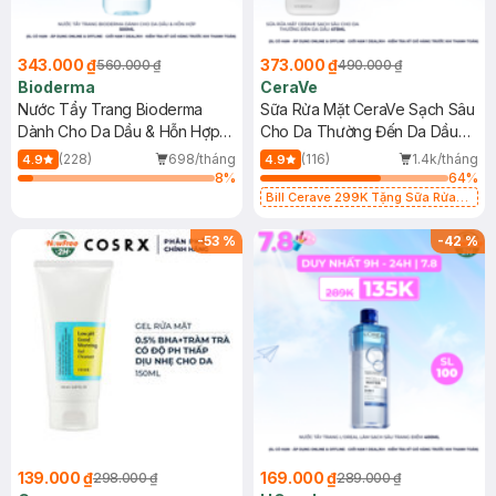
343.000 ₫
373.000 ₫
560.000 ₫
490.000 ₫
Bioderma
CeraVe
Nước Tẩy Trang Bioderma
Sữa Rửa Mặt CeraVe Sạch Sâu
Dành Cho Da Dầu & Hỗn Hợp
Cho Da Thường Đến Da Dầu
500ml
473ml
(228)
698/tháng
(116)
1.4k/tháng
4.9
4.9
8
%
64
%
Bill Cerave 299K Tặng Sữa Rửa
Mặt Cerave 30ml (SL có hạn)
-
53
%
-
42
%
139.000 ₫
169.000 ₫
298.000 ₫
289.000 ₫