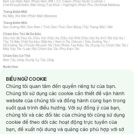
Kem Lót
/
Kem Nền
/
Phấn Nền
/
BB / CC Cream
/
Phấn Nước Cushion
/
Che Khuyết Điểm
/
Má Hồng
/
Tạo Khối / Highlight
/
Phấn Phủ
/
Xịt Khoá Makeup
Trang Điểm Mắt
Kẻ Mày
/
Kẻ Mắt
/
Phấn Mắt
/
Mascara
Trang Điểm Môi
Son Dưỡng Môi
/
Son Kem / Tint
/
Son Thỏi
/
Son Bóng
/
Tẩy Trang Mắt / Môi
Chăm Sóc Tóc Và Da Đầu
Dầu Gội Và Dầu Xả
/
Dầu Gội
/
Dầu Xả
/
Dầu Gội Khô
/
Dầu Gội Xả 2in1
/
Bộ Gội Xả
/
Tẩy Tế Bào Chết Da Đầu
/
Mặt Nạ / Kem Ủ Tóc
/
Serum / Dầu Dưỡng Tóc
/
Xịt Dưỡng Tóc
/
Thuốc Nhuộm Tóc
/
Sản Phẩm Tạo Kiểu Tóc
/
Dụng Cụ Chăm Sóc Tóc
/
Máy Sấy Tóc
/
Lược
/
Bộ Chăm Sóc Tóc
/
Phụ Kiện Tóc
Chăm Sóc Cơ Thể
Kem Tẩy Lông
/
Dụng Cụ Tẩy Lông
Nước Hoa
Nước Hoa Nữ
/
Nước Hoa Nam
/
Nước Hoa Cao Cấp
/
Xịt Thơm Toàn Thân
/
Nước Hoa Vùng Kín
Notice about cookies usage
BIỂU NGỮ COOKIE
Chăm Sóc Cá Nhân
Chúng tôi quan tâm đến quyền riêng tư của bạn.
Chống Muỗi
/
Khẩu Trang
/
Máy Massage
/
Mặt Nạ Xông Hơi
/
Nước Rửa Tay
/
Sản Phẩm Chăm Sóc Khác
/
Bàn Chải Đánh Răng
/
Bàn Chải Điện
/
Chúng tôi sử dụng các cookie cần thiết để vận hành
Hỗ Trợ Trắng Răng
/
Kem Đánh Răng
/
Máy Tăm Nước
/
Nước Súc Miệng
/
Tăm / Chỉ Nha Khoa
/
Xịt Thơm Miệng
/
Dung Dịch Vệ Sinh
/
Dưỡng Vùng Kín
/
website của chúng tôi và đồng hành cùng bạn trong
Khăn Ướt Vệ Sinh Vùng Kín
/
Băng Vệ Sinh
/
Tampon
/
Bọt Cạo Râu
/
Dao Cạo Râu
/
Máy Cạo Râu
suốt quá trình điều hướng. Với sự đồng ý của bạn,
Vấn Đề Về Da
chúng tôi và các đối tác của chúng tôi cũng sử dụng
Da Dầu / Lỗ Chân Lông To
/
Da Khô / Mất Nước
/
Da Lão Hóa
/
Da Mụn
/
Da Nhạy Cảm / Kích Ứng
/
Da Xỉn Màu
/
Thâm / Nám / Tàn Nhang
/
cookie để theo dõi các hoạt động trực tuyến của
Quầng Thâm & Bọng Mắt
/
Sẹo
/
Viêm Da Cơ Địa
bạn, đề xuất nội dung và quảng cáo phù hợp với sở
Dụng Cụ / Phụ Kiện Chăm Sóc Da
Chat i
Bông Tẩy Trang
/
Khăn Lau Mặt Khô
/
Dụng Cụ / Máy Rửa Mặt
/
Máy Chăm Sóc Da
/